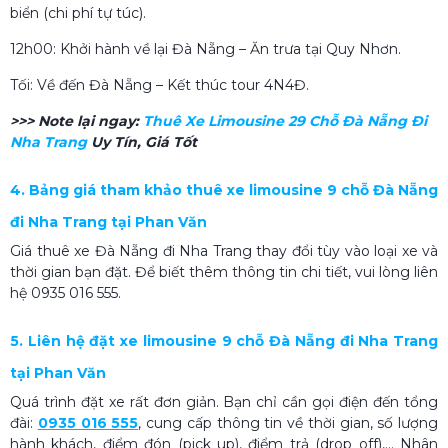
biển (chi phí tự túc).
12h00: Khởi hành về lại Đà Nẵng – Ăn trưa tại Quy Nhơn.
Tối: Về đến Đà Nẵng – Kết thúc tour 4N4Đ.
>>> Note lại ngay:
Thuê Xe Limousine 29 Chỗ Đà Nẵng Đi
Nha Trang
Uy Tín, Giá Tốt
4. Bảng giá tham khảo thuê xe limousine 9 chỗ Đà Nẵng
đi Nha Trang tại Phan Văn
Giá thuê xe Đà Nẵng đi Nha Trang thay đổi tùy vào loại xe và
thời gian bạn đặt. Để biết thêm thông tin chi tiết, vui lòng liên
hệ 0935 016 555.
5. Liên hệ đặt xe limousine 9 chỗ Đà Nẵng đi Nha Trang
tại Phan Văn
Quá trình đặt xe rất đơn giản. Bạn chỉ cần gọi điện đến tổng
đài:
0935 016 555
, cung cấp thông tin về thời gian, số lượng
hành khách,
điểm đón
(
pick up
)
,
điểm trả (
drop off
)
,... Nhân