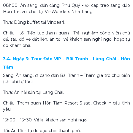
08h00: Ăn sáng, đến cảng Phú Quý - Đi cáp treo sang đảo
Hòn Tre, vui chơi tại VinWonders Nha Trang.
Trưa: Dùng buffet tại Vinpearl.
Chiều - tối: Tiếp tục tham quan - Trải nghiệm công viên chủ
đề, sau đó về đất liền, ăn tối, về khách sạn nghỉ ngơi hoặc tự
do khám phá.
3.4. Ngày 3: Tour Đảo VIP - Bãi Tranh - Làng Chài - Hòn
Tằm
Sáng: Ăn sáng, đi cano đến Bãi Tranh – Tham gia trò chơi biển
(chi phí tự túc).
Trưa: Ăn hải sản tại Làng Chài.
Chiều: Tham quan Hòn Tằm Resort 5 sao, Check-in cầu tình
yêu.
15h00 – 15h30: Về lại khách sạn nghỉ ngơi.
Tối: Ăn tối - Tự do dạo chơi thành phố.