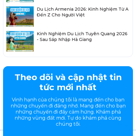
Du Lịch Armenia 2026: Kinh Nghiệm Từ A
Đến Z Cho Người Việt
Kinh Nghiệm Du Lịch Tuyên Quang 2026
- Sau Sáp Nhập Hà Giang
Theo dõi và cập nhật tin
tức mới nhất
Vinh hạnh của chúng tôi là mang đến cho bạn
những chuyến đi đáng nhớ. Mang đến cho bạn
những chuyến đi đầy
cảm hứng. Khám phá
những vùng đất mới. Tự do khám phá cùng
chúng tôi.