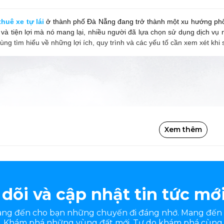
thuê xe tự lái
ở thành phố Đà Nẵng đang trở thành một xu hướng phổ b
t và tiện lợi mà nó mang lại, nhiều người đã lựa chọn sử dụng dịch vụ n
ùng tìm hiểu về những lợi ích, quy trình và các yếu tố cần xem xét khi 
Xem thêm
dõi và cập nhật tin tức mớ
mang đến cho bạn những chuyến đi đáng nhớ. Mang đến
 Khám phá những vùng đất mới. Tự do khám phá cùng 