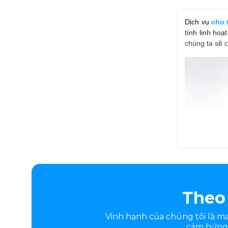
Dịch vụ
cho 
tính linh hoạ
chúng ta sẽ c
Theo 
Vinh hạnh của chúng tôi là 
cảm hứng.