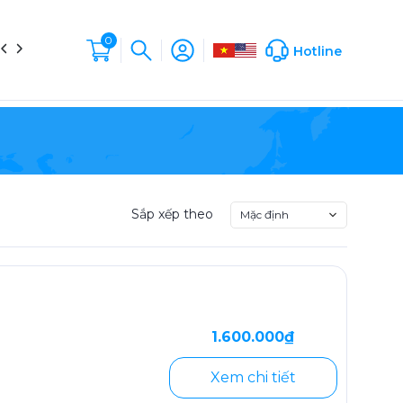
0
in tức
Liên hệ
Hộp Sản Phẩm
Company Profile
Hotline
Sắp xếp theo
Mặc định
1.600.000₫
Xem chi tiết