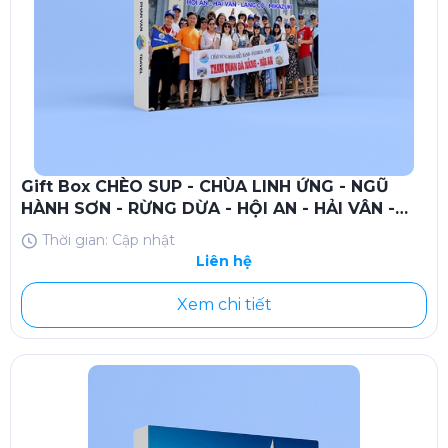
Gift Box CHÈO SUP - CHÙA LINH ỨNG - NGŨ
HÀNH SƠN - RỪNG DỪA - HỘI AN - HẢI VÂN -
LĂNG CÔ - MIKAZUKI
Thời gian: Cập nhật
Liên hệ
Xem chi tiết