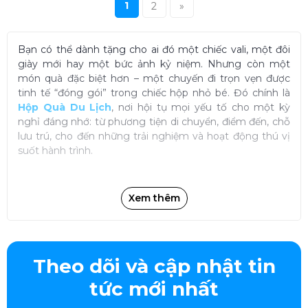
1
2
»
Bạn có thể dành tặng cho ai đó một chiếc vali, một đôi
giày mới hay một bức ảnh kỷ niệm. Nhưng còn một
món quà đặc biệt hơn – một chuyến đi trọn vẹn được
tinh tế “đóng gói” trong chiếc hộp nhỏ bé. Đó chính là
Hộp Quà Du Lịch
, nơi hội tụ mọi yếu tố cho một kỳ
nghỉ đáng nhớ: từ phương tiện di chuyển, điểm đến, chỗ
lưu trú, cho đến những trải nghiệm và hoạt động thú vị
suốt hành trình.
Bên trong Hộp Quà Du Lịch có những gì?
Xem thêm
Khác với những món quà chỉ mang giá trị vật chất, hộp
quà trải nghiệm du lịch chứa cả một chuyến đi với từng
chi tiết đã được tính toán.
Theo dõi và cập nhật tin
Lịch trình được cá nhân hóa
tức mới nhất
Không phải là tour rập khuôn, mỗi hộp quà đều có lịch