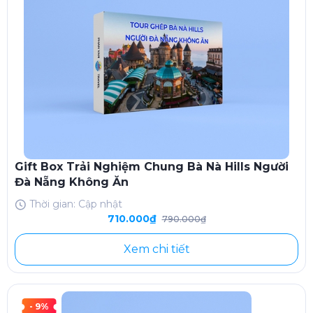
Gift Box Trải Nghiệm Chung Bà Nà Hills Người
Đà Nẵng Không Ăn
Thời gian: Cập nhật
710.000₫
790.000₫
Xem chi tiết
- 9%