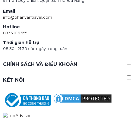
97 Trần Duy Chiến, Quận Sơn Trà, Đà Nẵng
Email
Hộp Quà Du Lịch tại Phan Văn Travel
info@phanvantravel.com
Chỗ ở đạt tiêu chuẩn
Hotline
0935.016.555
Dù là resort sang trọng, khách sạn cao cấp hay
homestay ấm cúng, mọi nơi lưu trú đều được chọn lọc
Thời gian hỗ trợ
kỹ càng về chất lượng và vị trí.
08:30 - 21:30 các ngày trong tuần
Hoạt động & dịch vụ kèm theo
CHÍNH SÁCH VÀ ĐIỀU KHOẢN
Bao gồm các bữa ăn, vé tham quan, trải nghiệm văn hóa
KẾT NỐI
– giải trí và nhiều dịch vụ bổ sung, giúp người nhận tận
hưởng chuyến đi trọn vẹn.
Điểm nổi bật khiến Hộp Quà Du Lịch được ưa
chuộng
Đa dạng điểm đến