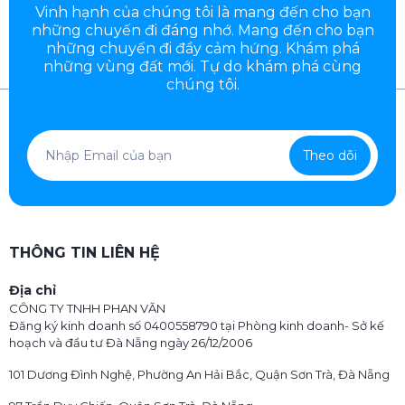
trình tối ưu, điều chỉnh phù hợp với sở thích và thời gian
Vinh hạnh của chúng tôi là mang đến cho bạn
của người nhận.
những chuyến đi đáng nhớ. Mang đến cho bạn
những chuyến đi đầy
cảm hứng. Khám phá
những vùng đất mới. Tự do khám phá cùng
Vé và phương tiện di chuyển
chúng tôi.
Tất cả đã được chuẩn bị sẵn – từ vé máy bay, tàu hỏa, xe
du lịch cho đến phương tiện đưa đón tại điểm đến.
Theo dõi
THÔNG TIN LIÊN HỆ
Địa chỉ
CÔNG TY TNHH PHAN VĂN
Đăng ký kinh doanh số 0400558790 tại Phòng kinh doanh- Sở kế
hoạch và đầu tư Đà Nẵng ngày 26/12/2006
101 Dương Đình Nghệ, Phường An Hải Bắc, Quận Sơn Trà, Đà Nẵng