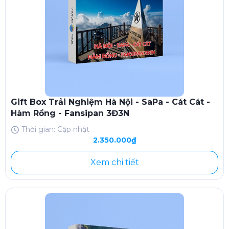
Gift Box Trải Nghiệm Hà Nội - SaPa - Cát Cát -
Hàm Rồng - Fansipan 3Đ3N
Thời gian: Cập nhật
2.350.000₫
Xem chi tiết