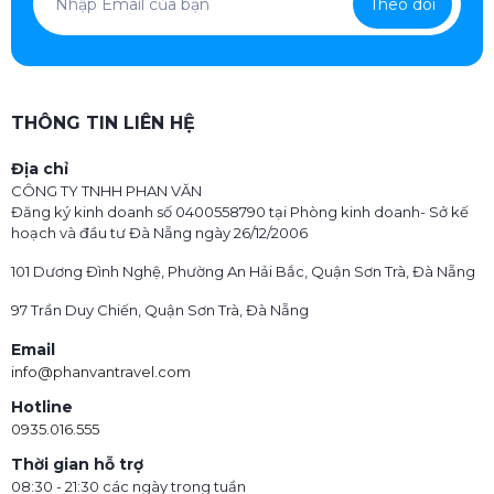
Theo dõi
Phòng khách sạn là gì?
THÔNG TIN LIÊN HỆ
Địa chỉ
CÔNG TY TNHH PHAN VĂN
Đăng ký kinh doanh số 0400558790 tại Phòng kinh doanh- Sở kế
hoạch và đầu tư Đà Nẵng ngày 26/12/2006
101 Dương Đình Nghệ, Phường An Hải Bắc, Quận Sơn Trà, Đà Nẵng
97 Trần Duy Chiến, Quận Sơn Trà, Đà Nẵng
Email
Phòng khách sạn là loại hình lưu trú phổ biến được cung cấp
info@phanvantravel.com
tại các khách sạn, phục vụ nhu cầu nghỉ ngơi, thư giãn hoặc
lưu trú của khách hàng trong thời gian nhất định. Đây là không
Hotline
gian riêng tư được thiết kế để đảm bảo sự tiện nghi và thoải
0935.016.555
mái, đáp ứng nhu cầu cơ bản như nghỉ ngơi, làm việc, và đôi
Thời gian hỗ trợ
khi là giải trí của khách lưu trú.
08:30 - 21:30 các ngày trong tuần