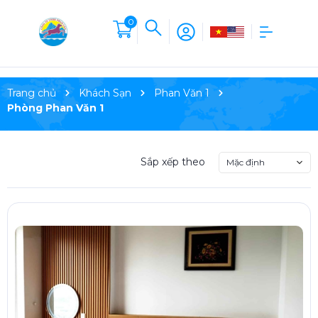
0
Trang chủ
Khách Sạn
Phan Văn 1
Phòng Phan Văn 1
Sắp xếp theo
Mặc định