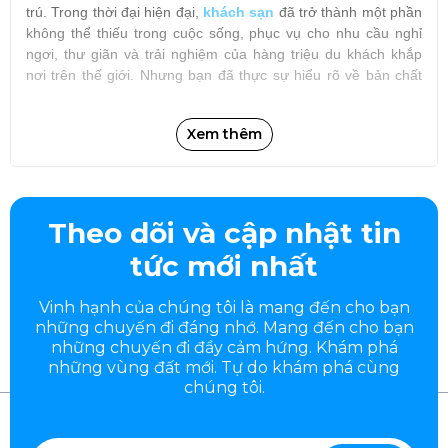
trú. Trong thời đại hiện đại,
khách sạn
đã trở thành một phần
không thể thiếu trong cuộc sống, phục vụ cho nhu cầu nghỉ
ngơi, thư giãn và trải nghiệm của hàng triệu du khách khắp
nơi trên thế giới. Nhưng bạn đã thực sự hiểu rõ về bản chất
của khách sạn, vai trò, loại hình và xu hướng phát triển của nó
chưa? Bài viết này sẽ giúp bạn khám phá sâu hơn về khái
Xem thêm
niệm khách sạn, phân loại, dịch vụ và tác động của nó đối với
ngành du lịch cũng như đời sống xã hội.
Theo dõi và cập nhật tin
tức mới nhất
Vinh hạnh của chúng tôi là mang đến cho bạn
những chuyến đi đáng nhớ. Mang đến cho bạn
những chuyến đi đầy
cảm hứng. Khám phá
những vùng đất mới. Tự do khám phá cùng
chúng tôi.