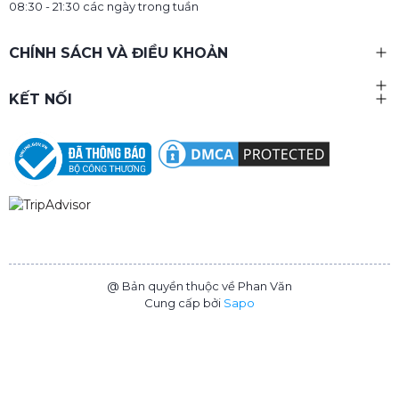
bản nhất.
08:30 - 21:30 các ngày trong tuần
Dịch vụ ăn uống
CHÍNH SÁCH VÀ ĐIỀU KHOẢN
KẾT NỐI
@ Bản quyền thuộc về Phan Văn
Khi bạn đặt chân đến một khách sạn, chắc chắn rằng bạn sẽ
Cung cấp bởi
Sapo
không chỉ tìm kiếm một chỗ nghỉ ngơi mà còn mong muốn
thưởng thức những món ăn ngon. Hầu hết các khách sạn đều
có nhà hàng hoặc quầy bar phục vụ đồ ăn và thức uống.
Ngoài việc cung cấp thực đơn phong phú, một số khách sạn