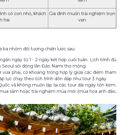
hiệm
sắm
ình có con nhỏ, khách
Gia đình muốn trải nghiệm trọn
ần hai
vẹn
a ba nhóm đối tượng chiến lược sau:
gắn ngày từ 1 - 2 ngày kết hợp cuối tuần. Lịch trình đủ
 Seoul sôi động lẫn Đảo Nami thơ mộng.
r vừa phải, có khoảng trống hợp lý giữa các điểm tham
áp lực chạy theo lịch trình dồn dập như tour 3 ngày.
uốc và không muốn lặp lại các tour dài ngày tốn kém.
ch, mua sắm hoặc trải nghiệm mùa mới (mùa hoa anh đào,