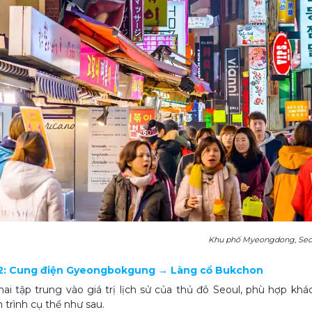
Khu phố Myeongdong, Seo
 2: Cung điện Gyeongbokgung → Làng cổ Bukchon
ai tập trung vào giá trị lịch sử của thủ đô Seoul, phù hợp k
 trình cụ thể như sau.