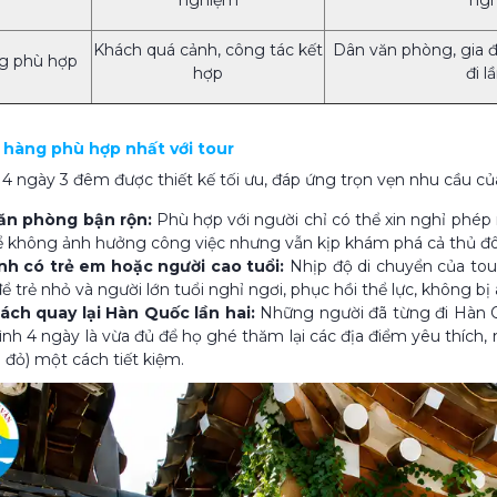
nghiệm
ng
Khách quá cảnh, công tác kết
Dân văn phòng, gia đ
g phù hợp
hợp
đi l
h hàng phù hợp nhất với tour
 4 ngày 3 đêm được thiết kế tối ưu, đáp ứng trọn vẹn nhu cầu củ
ăn phòng bận rộn:
Phù hợp với người chỉ có thể xin nghỉ phép n
 không ảnh hưởng công việc nhưng vẫn kịp khám phá cả thủ đô
ình có trẻ em hoặc người cao tuổi:
Nhịp độ di chuyển của tou
ể trẻ nhỏ và người lớn tuổi nghỉ ngơi, phục hồi thể lực, không bị 
ách quay lại Hàn Quốc lần hai:
Những người đã từng đi Hàn Q
rình 4 ngày là vừa đủ để họ ghé thăm lại các địa điểm yêu thí
 đỏ) một cách tiết kiệm.