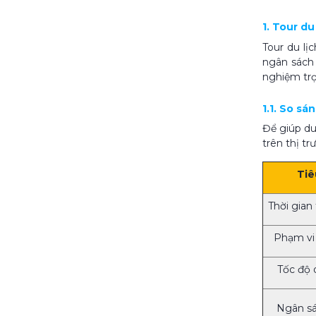
1. Tour d
Tour du lị
ngân sách 
nghiệm trọ
1.1. So s
Để giúp du
trên thị tr
Tiê
Thời gian
Phạm vi
Tốc độ 
Ngân sá