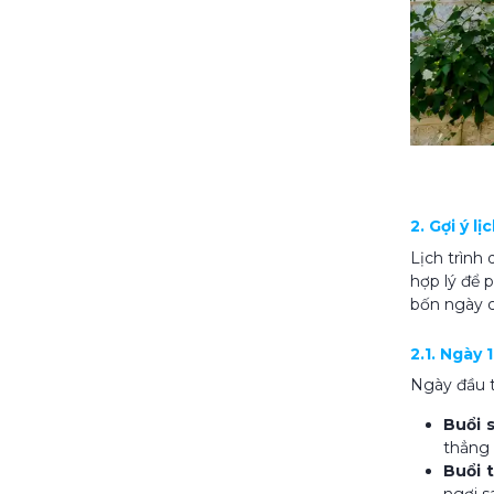
2. Gợi ý l
Lịch trình
hợp lý để 
bốn ngày c
2.1. Ngày
Ngày đầu t
Buổi 
thẳng 
Buổi 
ngơi s