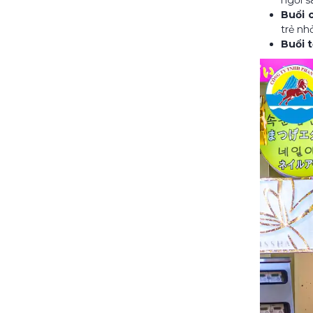
Buổi 
trẻ nh
Buổi t