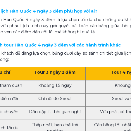
u lịch Hàn Quốc 4 ngày 3 đêm phù hợp với ai?
ch Hàn Quốc 4 ngày 3 đêm là lựa chọn tối ưu cho những du kh
vừa phải. Lịch trình này giải quyết bài toán cân bằng giữa thời
n vẹn các điểm đến cốt lõi mà không bị quá tải.
ánh tour Hàn Quốc 4 ngày 3 đêm với các hành trình khác
 khách dễ dàng lựa chọn, bảng dưới đây so sánh chi tiết giữa lịc
ường:
u chí
Tour 3 ngày 2 đêm
Tour 4 n
 tham quan
Khoảng 1,5 ngày
Khoảng 
 điểm đến
Chỉ nội đô Seoul
Seoul và
di chuyển
Dồn dập, ít thời gian nghỉ
Vừa phải, có th
Thấp nhất, hạn chế trải
Cân bằng tốt nhất 
ch tối ưu