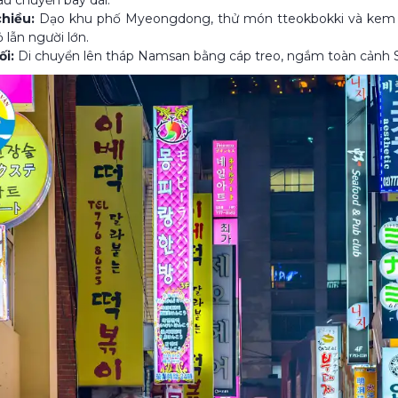
chiều:
Dạo khu phố Myeongdong, thử món tteokbokki và kem tư
ỏ lẫn người lớn.
ối:
Di chuyển lên tháp Namsan bằng cáp treo, ngắm toàn cảnh Se