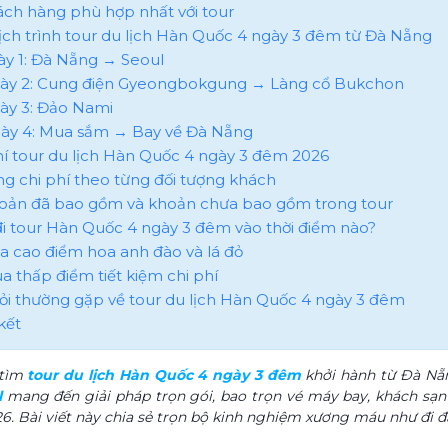
hách hàng phù hợp nhất với tour
 lịch trình tour du lịch Hàn Quốc 4 ngày 3 đêm từ Đà Nẵng
gày 1: Đà Nẵng → Seoul
gày 2: Cung điện Gyeongbokgung → Làng cổ Bukchon
gày 3: Đảo Nami
gày 4: Mua sắm → Bay về Đà Nẵng
phí tour du lịch Hàn Quốc 4 ngày 3 đêm 2026
ảng chi phí theo từng đối tượng khách
hoản đã bao gồm và khoản chưa bao gồm trong tour
đi tour Hàn Quốc 4 ngày 3 đêm vào thời điểm nào?
ùa cao điểm hoa anh đào và lá đỏ
ùa thấp điểm tiết kiệm chi phí
hỏi thường gặp về tour du lịch Hàn Quốc 4 ngày 3 đêm
kết
 tìm
tour du lịch Hàn Quốc 4 ngày 3 đêm
khởi hành từ Đà Nẵng
l
mang đến giải pháp trọn gói, bao trọn vé máy bay, khách sạn v
6. Bài viết này chia sẻ trọn bộ kinh nghiệm xương máu như đi đâu,