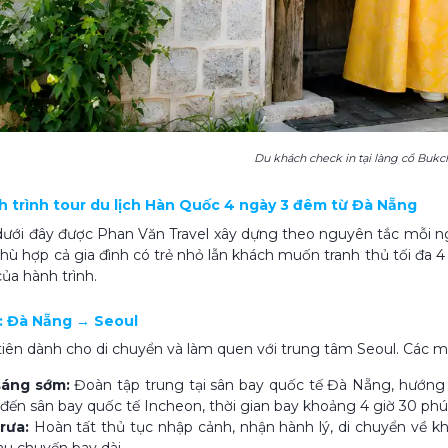
Du khách check in tại làng cổ Buk
ịch trình tour du lịch Hàn Quốc 4 ngày 3 đêm từ Đà Nẵng
 dưới đây được Phan Văn Travel xây dựng theo nguyên tắc mỗi n
phù hợp cả gia đình có trẻ nhỏ lẫn khách muốn tranh thủ tối đa 
ủa hành trình.
 1: Đà Nẵng → Seoul
iên dành cho di chuyển và làm quen với trung tâm Seoul. Các m
sáng sớm:
Đoàn tập trung tại sân bay quốc tế Đà Nẵng, hướng 
đến sân bay quốc tế Incheon, thời gian bay khoảng 4 giờ 30 phú
trưa:
Hoàn tất thủ tục nhập cảnh, nhận hành lý, di chuyển về
au chuyến bay dài.