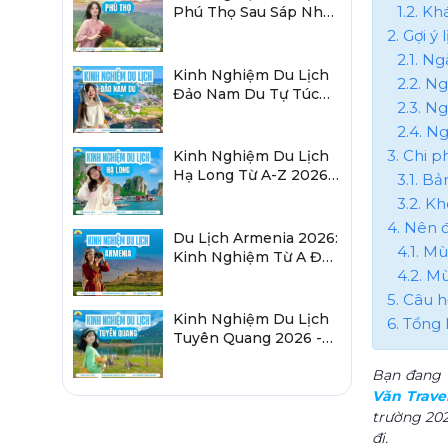
1.2. K
Phú Thọ Sau Sáp Nhập
2026 Chi Tiết A-Z
2. Gợi ý
2.1. N
Kinh Nghiệm Du Lịch
2.2. N
Đảo Nam Du Tự Túc
2.3. N
2026 Chi Tiết Từ A-Z
2.4. N
3. Chi 
Kinh Nghiệm Du Lịch
Hạ Long Từ A-Z 2026:
3.1. B
Đi Đâu, Ăn Gì, Ở Đâu?
3.2. K
4. Nên 
Du Lịch Armenia 2026:
4.1. M
Kinh Nghiệm Từ A Đến
4.2. M
Z Cho Người Việt
5. Câu 
Kinh Nghiệm Du Lịch
6. Tổng 
Tuyên Quang 2026 -
Sau Sáp Nhập Hà
Bạn đang
Giang
Văn Trave
trường 202
đi.