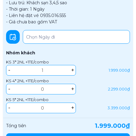
- Lưu trú: Khách sạn 3,4,5 sao
- Thời gian: 1 Ngày
- Liên hệ đặt vé 0935.016.555
- Giá chưa bao gồm VAT
Nhóm khách
KS 3* 2NL +1TE/combo
-
+
1.999.000₫
KS 4* 2NL +1TE/combo
-
+
2.299.000₫
KS 5* 2NL +1TE/combo
-
+
3.399.000₫
1.999.000₫
Tổng tiền