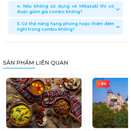
4. Nếu không sử dụng vé Mikazuki thì có
được giảm giá combo không?
5. Có thể nâng hạng phòng hoặc thêm đêm
nghỉ trong combo không?
SẢN PHẨM LIÊN QUAN
- 9%