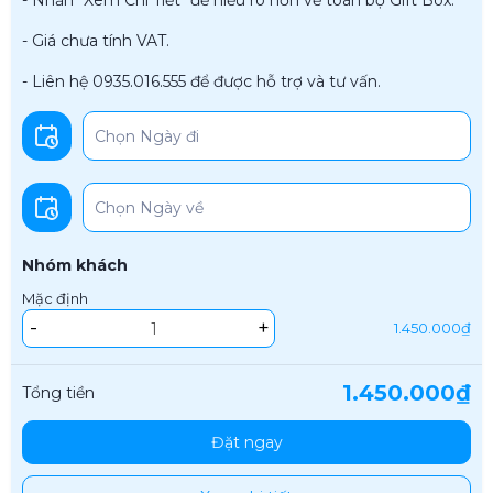
- Nhấn "Xem Chi Tiết" để hiểu rõ hơn về toàn bộ Gift Box.
- Giá chưa tính VAT.
- Liên hệ 0935.016.555 để được hỗ trợ và tư vấn.
Nhóm khách
Mặc định
-
+
1.450.000₫
1.450.000₫
Tổng tiền
Đặt ngay