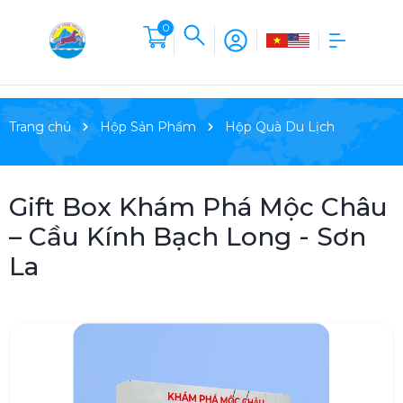
0
Trang chủ
Hộp Sản Phẩm
Hộp Quà Du Lịch
Gift Box Khám Phá Mộc Châu
– Cầu Kính Bạch Long - Sơn
La