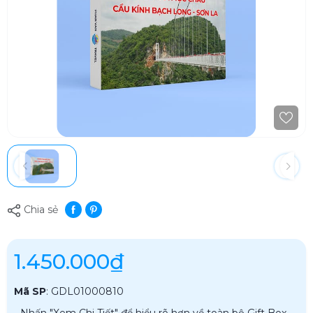
Chia sẻ
1.450.000₫
Mã SP
:
GDL01000810