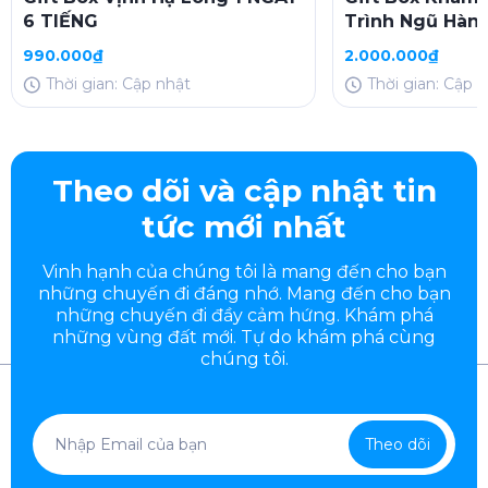
6 TIẾNG
Trình Ngũ Hành
Dừa - Hội An - 
990.000₫
2.000.000₫
Bà Nà Hills
Thời gian: Cập nhật
Thời gian: Cập 
Theo dõi và cập nhật tin
tức mới nhất
Vinh hạnh của chúng tôi là mang đến cho bạn
những chuyến đi đáng nhớ. Mang đến cho bạn
những chuyến đi đầy
cảm hứng. Khám phá
những vùng đất mới. Tự do khám phá cùng
chúng tôi.
Theo dõi