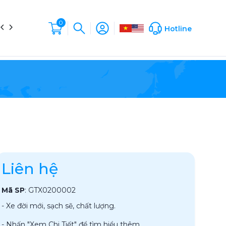
0
in tức
Liên hệ
Hộp Sản Phẩm
Company Profile
Hotline
Liên hệ
Mã SP
:
GTX0200002
- Xe đời mới, sạch sẽ, chất lượng.
- Nhấn "Xem Chi Tiết" để tìm hiểu thêm.