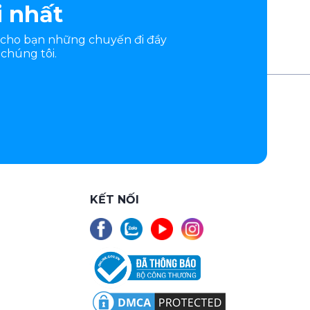
i nhất
 cho bạn những chuyến đi đầy
chúng tôi.
KẾT NỐI