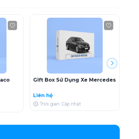
haco
Gift Box Sử Dụng Xe Mercedes
Gif
Car
Liên hệ
Liê
Thời gian: Cập nhật
T