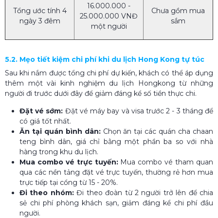
16.000.000 -
Tổng ước tính 4
Chưa gồm mua
25.000.000 VNĐ
ngày 3 đêm
sắm
một người
5.2. Mẹo tiết kiệm chi phí khi du lịch Hong Kong tự túc
Sau khi nắm được tổng chi phí dự kiến, khách có thể áp dụng
thêm một vài kinh nghiệm du lịch Hongkong từ những
người đi trước dưới đây để giảm đáng kể số tiền thực chi.
Đặt vé sớm:
Đặt vé máy bay và visa trước 2 - 3 tháng để
có giá tốt nhất.
Ăn tại quán bình dân:
Chọn ăn tại các quán cha chaan
teng bình dân, giá chỉ bằng một phần ba so với nhà
hàng trong khu du lịch.
Mua combo vé trực tuyến:
Mua combo vé tham quan
qua các nền tảng đặt vé trực tuyến, thường rẻ hơn mua
trực tiếp tại cổng từ 15 - 20%.
Đi theo nhóm:
Đi theo đoàn từ 2 người trở lên để chia
sẻ chi phí phòng khách sạn, giảm đáng kể chi phí đầu
người.