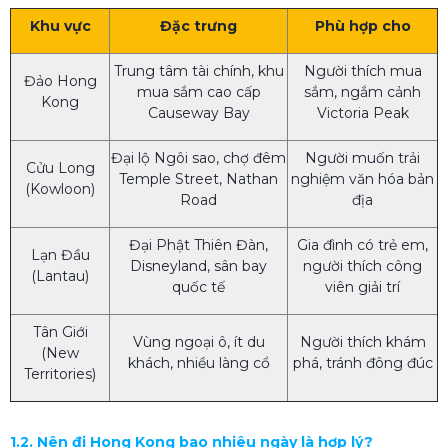
Khu vực
Đặc trưng
Phù hợp cho
Trung tâm tài chính, khu
Người thích mua
Đảo Hong
mua sắm cao cấp
sắm, ngắm cảnh
Kong
Causeway Bay
Victoria Peak
Đại lộ Ngôi sao, chợ đêm
Người muốn trải
Cửu Long
Temple Street, Nathan
nghiệm văn hóa bản
(Kowloon)
Road
địa
Đại Phật Thiên Đàn,
Gia đình có trẻ em,
Lạn Đầu
Disneyland, sân bay
người thích công
(Lantau)
quốc tế
viên giải trí
Tân Giới
Vùng ngoại ô, ít du
Người thích khám
(New
khách, nhiều làng cổ
phá, tránh đông đúc
Territories)
1.2. Nên đi Hong Kong bao nhiêu ngày là hợp lý?