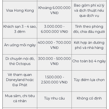
Bao gồm phí xử lý
Khoảng 6.000.000
Visa Hong Kong
và dịch thuật nếu
VNĐ
qua dịch vụ
Khách sạn 3 - 4 sao,
3.000.000 -
Tính theo phòng
3 đêm
6.000.000 VNĐ
đôi, chia đầu người
400.000 - 700.000
Kết hợp ăn đường
Ăn uống mỗi ngày
VNĐ
phố và nhà hàng
Di chuyển nội đô,
300.000 - 500.000
Cho toàn bộ 4 ngày
thẻ Octopus
VNĐ
Vé tham quan
1.500.000 -
Disneyland hoặc
Tùy điểm lựa chọn
2.500.000 VNĐ
Đại Phật
Mua sắm, chi tiêu
Tùy nhu cầu
Không cố định
cá nhân