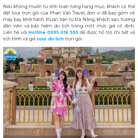
Nếu không muốn tự tính toán từng hạng mục, khách có thể
đặt tour trọn gói của Phan Văn Travel, đơn vị đã bao gồm vé
máy bay khởi hành thuận tiện từ Đà Nẵng, khách sạn, hướng
dẫn viên và bảo hiểm du lịch trong một mức giá cố định.
Liên hệ với
Hotline 0935 016 555
để được hỗ trợ chi tiết về
lịch trình và giá
tour du lịch
trọn gói.