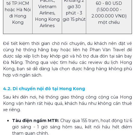
Pacific,
Khoảng 2
tế TP.HCM
60 - 80 USD
Vietnam
giờ 30
hoặc Hà Nội
(1.500.000 -
Airlines,
phút - 3
đi Hong
2.000.000 VNĐ)
Hong Kong
giờ 15 phút
Kong
một chiều
Airlines
Để tiết kiệm thời gian chờ nối chuyến, du khách nên đặt vé
cùng hệ thống hãng bay hoặc liên hệ Phan Văn Travel để
được sắp xếp lịch bay khớp giờ và hỗ trợ đưa đón tại sân bay
Đà Nẵng. Thông qua việc tìm hiểu các review du lịch Hong
Kong, bạn sẽ dễ dàng lựa chọn được hãng hàng không phù
hợp với ngân sách.
4.2. Di chuyển nội đô tại Hong Kong
Sau khi đến nơi, hệ thống giao thông công cộng của Hong
Kong vận hành rất hiệu quả, khách hầu như không cần thuê
xe riêng.
Tàu điện ngầm MTR:
Chạy qua 155 trạm, hoạt động từ 6
giờ sáng - 1 giờ sáng hôm sau, kết nối hầu hết điểm
tham quan chính.