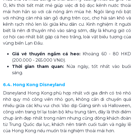
O, khi thời tiết mát mẻ giúp việc đi bộ dọc kênh nước thoải
mái hơn hẳn so với cái nóng ẩm mùa hè. Ngôi làng nổi bật
với những căn nhà sàn gỗ dựng trên cọc, chợ hải sản khô và
kênh rạch nhỏ len lỏi giữa khu dân cư. Kinh nghiệm ít người
biết là nên đi thuyền nhỏ vào sáng sớm, đây là khung giờ có
cơ hội cao nhất bắt gặp cá heo trắng, loài vật biểu tượng của
vùng biển Lạn Đầu.
Giá vé thuyền ngắm cá heo:
Khoảng 60 - 80 HKD
(200.000 - 265.000 VNĐ).
Thời gian tham quan:
Nửa ngày, tốt nhất vào buổi
sáng.
6.4. Hong Kong Disneyland
Disneyland Hong Kong phù hợp nhất với gia đình có trẻ nhỏ
nhờ quy mô công viên nhỏ gọn, không cần di chuyển quá
nhiều giữa các khu vui chơi. Vào dịp Giáng sinh và Halloween,
công viên trang trí lại toàn bộ khu trung tâm, đây là thời điểm
chụp ảnh đẹp nhất trong năm nhưng cũng đông khách đoàn
từ Trung Quốc đại lục, khách nên tránh cuối tuần và ngày lễ
của Hong Kong nếu muốn trải nghiệm thoải mái hơn.