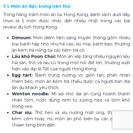
7.1. Món ăn đặc trưng nên thử
Trong hàng trăm món ăn tại Hong Kong, danh sách dưới đây
chọn ra 5 món được nhắc đến nhiều nhất trong các bài
review du lịch Hong Kong.
Dimsum:
Món điểm tâm sáng truyền thống gồm nhiều
loại bánh hấp nhỏ như há cảo, xíu mại, bánh bao, thường
ăn kèm trà nóng tại các tiệm trà cổ.
Lẩu khô Poon Choi:
Món ăn xếp tầng nhiều nguyên liệu
hải sản, thịt và rau củ trong một nồi đất lớn, thường xuất
hiện vào dịp lễ Tết của người Hong Kong.
Egg tart:
Bánh trứng nướng vỏ giòn tan, phần nhân
mềm béo, món ăn kèm trà chiều được cả người bản địa
lẫn du khách yêu thích.
Wonton noodle:
Mì sợi nhỏ dai ăn cùng hoành thánh
nhân tôm, nước dùng ninh từ xương heo và tôm khô
trong veo.
Char siu:
Thịt heo xá xíu nướng mật ong, thường ăn
kèm cơm hoặc mì, món ăn phổ biến tại các quán cha
chaan teng bình dân.