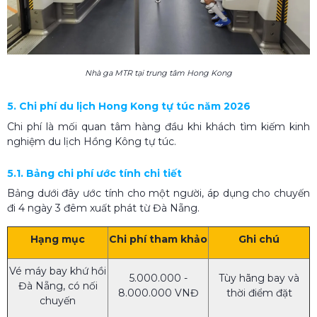
Nhà ga MTR tại trung tâm Hong Kong
5. Chi phí du lịch Hong Kong tự túc năm 2026
Chi phí là mối quan tâm hàng đầu khi khách tìm kiếm kinh
nghiệm du lịch Hồng Kông tự túc.
5.1. Bảng chi phí ước tính chi tiết
Bảng dưới đây ước tính cho một người, áp dụng cho chuyến
đi 4 ngày 3 đêm xuất phát từ Đà Nẵng.
Hạng mục
Chi phí tham khảo
Ghi chú
Vé máy bay khứ hồi
5.000.000 -
Tùy hãng bay và
Đà Nẵng, có nối
8.000.000 VNĐ
thời điểm đặt
chuyến