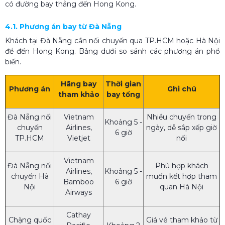
có đường bay thẳng đến Hong Kong.
4.1. Phương án bay từ Đà Nẵng
Khách tại Đà Nẵng cần nối chuyến qua TP.HCM hoặc Hà Nội
để đến Hong Kong. Bảng dưới so sánh các phương án phổ
biến.
Hãng bay
Thời gian
Phương án
Ghi chú
tham khảo
bay tổng
Đà Nẵng nối
Vietnam
Nhiều chuyến trong
Khoảng 5 -
chuyến
Airlines,
ngày, dễ sắp xếp giờ
6 giờ
TP.HCM
Vietjet
nối
Vietnam
Đà Nẵng nối
Phù hợp khách
Airlines,
Khoảng 5 -
chuyến Hà
muốn kết hợp tham
Bamboo
6 giờ
Nội
quan Hà Nội
Airways
Cathay
Chặng quốc
Giá vé tham khảo từ