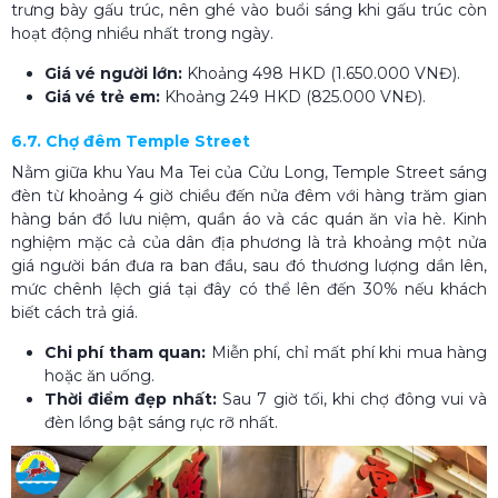
trưng bày gấu trúc, nên ghé vào buổi sáng khi gấu trúc còn
hoạt động nhiều nhất trong ngày.
Giá vé người lớn:
Khoảng 498 HKD (1.650.000 VNĐ).
Giá vé trẻ em:
Khoảng 249 HKD (825.000 VNĐ).
6.7. Chợ đêm Temple Street
Nằm giữa khu Yau Ma Tei của Cửu Long, Temple Street sáng
đèn từ khoảng 4 giờ chiều đến nửa đêm với hàng trăm gian
hàng bán đồ lưu niệm, quần áo và các quán ăn vỉa hè. Kinh
nghiệm mặc cả của dân địa phương là trả khoảng một nửa
giá người bán đưa ra ban đầu, sau đó thương lượng dần lên,
mức chênh lệch giá tại đây có thể lên đến 30% nếu khách
biết cách trả giá.
Chi phí tham quan:
Miễn phí, chỉ mất phí khi mua hàng
hoặc ăn uống.
Thời điểm đẹp nhất:
Sau 7 giờ tối, khi chợ đông vui và
đèn lồng bật sáng rực rỡ nhất.