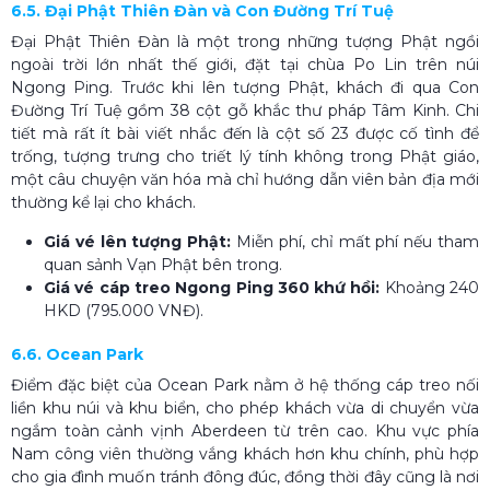
6.5. Đại Phật Thiên Đàn và Con Đường Trí Tuệ
Đại Phật Thiên Đàn là một trong những tượng Phật ngồi
ngoài trời lớn nhất thế giới, đặt tại chùa Po Lin trên núi
Ngong Ping. Trước khi lên tượng Phật, khách đi qua Con
Đường Trí Tuệ gồm 38 cột gỗ khắc thư pháp Tâm Kinh. Chi
tiết mà rất ít bài viết nhắc đến là cột số 23 được cố tình để
trống, tượng trưng cho triết lý tính không trong Phật giáo,
một câu chuyện văn hóa mà chỉ hướng dẫn viên bản địa mới
thường kể lại cho khách.
Giá vé lên tượng Phật:
Miễn phí, chỉ mất phí nếu tham
quan sảnh Vạn Phật bên trong.
Giá vé cáp treo Ngong Ping 360 khứ hồi:
Khoảng 240
HKD (795.000 VNĐ).
6.6. Ocean Park
Điểm đặc biệt của Ocean Park nằm ở hệ thống cáp treo nối
liền khu núi và khu biển, cho phép khách vừa di chuyển vừa
ngắm toàn cảnh vịnh Aberdeen từ trên cao. Khu vực phía
Nam công viên thường vắng khách hơn khu chính, phù hợp
cho gia đình muốn tránh đông đúc, đồng thời đây cũng là nơi