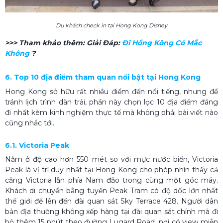
Du khách check in tại Hong Kong Disney
>>> Tham khảo thêm: Giải Đáp:
Đi Hồng Kông Có Mắc
Không
?
6. Top 10 địa điểm tham quan nổi bật tại Hong Kong
Hong Kong sở hữu rất nhiều điểm đến nổi tiếng, nhưng để
tránh lịch trình dàn trải, phần này chọn lọc 10 địa điểm đáng
đi nhất kèm kinh nghiệm thực tế mà không phải bài viết nào
cũng nhắc tới.
6.1. Victoria Peak
Nằm ở độ cao hơn 550 mét so với mực nước biển, Victoria
Peak là vị trí duy nhất tại Hong Kong cho phép nhìn thấy cả
cảng Victoria lẫn phía Nam đảo trong cùng một góc máy.
Khách di chuyển bằng tuyến Peak Tram có độ dốc lớn nhất
thế giới để lên đến đài quan sát Sky Terrace 428. Người dân
bản địa thường không xếp hàng tại đài quan sát chính mà đi
bộ thêm 15 phút theo đường Lugard Road, nơi có view miễn