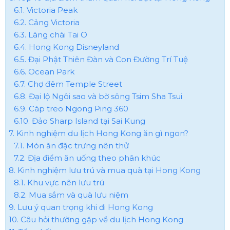
6.1. Victoria Peak
6.2. Cảng Victoria
6.3. Làng chài Tai O
6.4. Hong Kong Disneyland
6.5. Đại Phật Thiên Đàn và Con Đường Trí Tuệ
6.6. Ocean Park
6.7. Chợ đêm Temple Street
6.8. Đại lộ Ngôi sao và bờ sông Tsim Sha Tsui
6.9. Cáp treo Ngong Ping 360
6.10. Đảo Sharp Island tại Sai Kung
7. Kinh nghiệm du lịch Hong Kong ăn gì ngon?
7.1. Món ăn đặc trưng nên thử
7.2. Địa điểm ăn uống theo phân khúc
8. Kinh nghiệm lưu trú và mua quà tại Hong Kong
8.1. Khu vực nên lưu trú
8.2. Mua sắm và quà lưu niệm
9. Lưu ý quan trọng khi đi Hong Kong
10. Câu hỏi thường gặp về du lịch Hong Kong