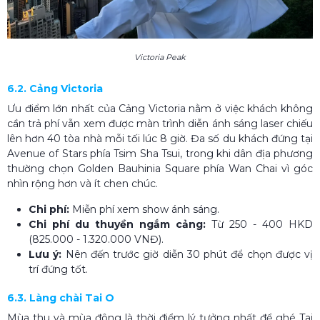
Victoria Peak
6.2. Cảng Victoria
Ưu điểm lớn nhất của Cảng Victoria nằm ở việc khách không
cần trả phí vẫn xem được màn trình diễn ánh sáng laser chiếu
lên hơn 40 tòa nhà mỗi tối lúc 8 giờ. Đa số du khách đứng tại
Avenue of Stars phía Tsim Sha Tsui, trong khi dân địa phương
thường chọn Golden Bauhinia Square phía Wan Chai vì góc
nhìn rộng hơn và ít chen chúc.
Chi phí:
Miễn phí xem show ánh sáng.
Chi phí du thuyền ngắm cảng:
Từ 250 - 400 HKD
(825.000 - 1.320.000 VNĐ).
Lưu ý:
Nên đến trước giờ diễn 30 phút để chọn được vị
trí đứng tốt.
6.3. Làng chài Tai O
Mùa thu và mùa đông là thời điểm lý tưởng nhất để ghé Tai