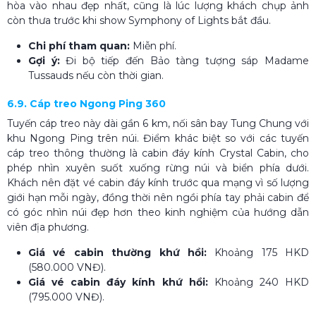
hòa vào nhau đẹp nhất, cũng là lúc lượng khách chụp ảnh
còn thưa trước khi show Symphony of Lights bắt đầu.
Chi phí tham quan:
Miễn phí.
Gợi ý:
Đi bộ tiếp đến Bảo tàng tượng sáp Madame
Tussauds nếu còn thời gian.
6.9. Cáp treo Ngong Ping 360
Tuyến cáp treo này dài gần 6 km, nối sân bay Tung Chung với
khu Ngong Ping trên núi. Điểm khác biệt so với các tuyến
cáp treo thông thường là cabin đáy kính Crystal Cabin, cho
phép nhìn xuyên suốt xuống rừng núi và biển phía dưới.
Khách nên đặt vé cabin đáy kính trước qua mạng vì số lượng
giới hạn mỗi ngày, đồng thời nên ngồi phía tay phải cabin để
có góc nhìn núi đẹp hơn theo kinh nghiệm của hướng dẫn
viên địa phương.
Giá vé cabin thường khứ hồi:
Khoảng 175 HKD
(580.000 VNĐ).
Giá vé cabin đáy kính khứ hồi:
Khoảng 240 HKD
(795.000 VNĐ).