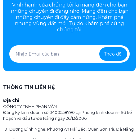
Vinh hạnh của chúng tôi là mang đến cho bạn
những chuyến đi đáng nhớ. Mang đến cho bạn
những chuyến đi đầy
cảm hứng. Khám phá
những vùng đất mới. Tự do khám phá cùng
chúng tôi.
Theo dõi
THÔNG TIN LIÊN HỆ
Địa chỉ
CÔNG TY TNHH PHAN VĂN
Đăng ký kinh doanh số 0400558790 tại Phòng kinh doanh- Sở kế
hoạch và đầu tư Đà Nẵng ngày 26/12/2006
101 Dương Đình Nghệ, Phường An Hải Bắc, Quận Sơn Trà, Đà Nẵng