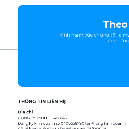
Theo 
Vinh hạnh của chúng tôi là 
cảm hứng.
THÔNG TIN LIÊN HỆ
Địa chỉ
CÔNG TY TNHH PHAN VĂN
Đăng ký kinh doanh số 0400558790 tại Phòng kinh doanh-
Sở kế hoạch và đầu tư Đà Nẵng ngày 26/12/2006