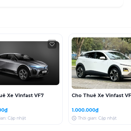
uê Xe Vinfast VF7
Cho Thuê Xe Vinfast V
00₫
1.000.000₫
ian: Cập nhật
Thời gian: Cập nhật