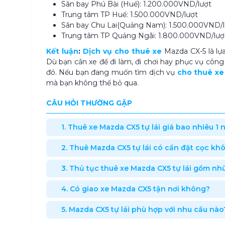
Sân bay Phú Bài (Huế): 1.200.000VND/lượt
Trung tâm TP Huế: 1.500.000VND/lượt
Sân bay Chu Lai(Quảng Nam): 1.500.000VND/l
Trung tâm TP Quảng Ngãi: 1.800.000VND/lượ
Kết luận
:
Dịch vụ
c
ho thuê xe
Mazda CX-5 là lự
Dù bạn cần xe để đi làm, đi chơi hay phục vụ công
đó. Nếu bạn đang muốn tìm dịch vụ
cho thuê xe 
mà bạn không thể bỏ qua.
CÂU HỎI THƯỜNG GẶP
1. Thuê xe Mazda CX5 tự lái giá bao nhiêu 1 
2. Thuê Mazda CX5 tự lái có cần đặt cọc kh
3. Thủ tục thuê xe Mazda CX5 tự lái gồm nh
4. Có giao xe Mazda CX5 tận nơi không?
5. Mazda CX5 tự lái phù hợp với nhu cầu nào