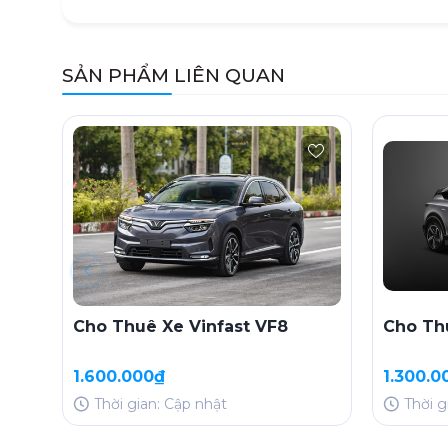
SẢN PHẨM LIÊN QUAN
Cho Thuê Xe Vinfast VF8
Cho Th
1.600.000₫
1.300.0
Thời gian: Cập nhật
Thời g