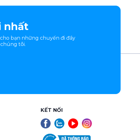
i nhất
 cho bạn những chuyến đi đầy
chúng tôi.
KẾT NỐI