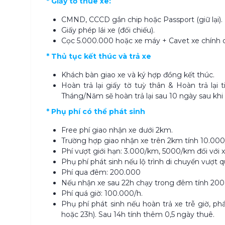
* Giấy tờ thuê xe:
CMND, CCCD gắn chip hoặc Passport (giữ lại).
Giấy phép lái xe (đối chiếu).
Cọc 5.000.000 hoặc xe máy + Cavet xe chính chủ
* Thủ tục kết thúc và trả xe
Khách bàn giao xe và ký hợp đồng kết thúc.
Hoàn trả lại giấy tờ tuỳ thân & Hoàn trả lại
Tháng/Năm sẽ hoàn trả lại sau 10 ngày sau khi
* Phụ phí có thể phát sinh
Free phí giao nhận xe dưới 2km.
Trường hợp giao nhận xe trên 2km tính 10.000
Phí vượt giới hạn: 3.000/km, 5000/km đối với x
Phụ phí phát sinh nếu lộ trình di chuyển vượt
Phí qua đêm: 200.000
Nếu nhận xe sau 22h chạy trong đêm tính 200.
Phí quá giờ: 100.000/h.
Phụ phí phát sinh nếu hoàn trả xe trễ giờ, ph
hoặc 23h). Sau 14h tính thêm 0,5 ngày thuê.