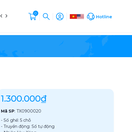
0
in tức
Liên hệ
Hộp Sản Phẩm
Company Profile
Hotline
1.300.000₫
Mã SP
:
TX0900020
- Số ghế: 5 chỗ
- Truyền động: Số tự động