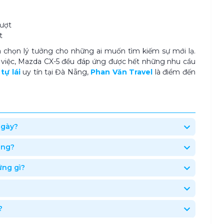
ượt
t
a chọn lý tưởng cho những ai
muốn tìm kiếm sự mới lạ
.
 việc, Mazda CX-5
đều đáp ứng được hết những nhu cầu
tự lái
uy tín tại Đà Nẵng,
Phan Văn Travel
là điểm đến
ngày?
ông?
ững gì?
?