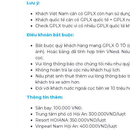
Lưu ý:
Khách Việt Nam cần có GPLX còn hạn sử dụn
Khách quốc tế cần có GPLX quốc tế + GPLX nướ
Check GPLX trước vì có nhiều GPLX quốc tế k
Điều khoản bắt buộc:
Bắt buộc quý khách hàng mang GPLX Ô TÔ (c
ảnh). Hoặc bằng đã tính hợp trên VNeid. Nếu
cọc.
Vui lòng thông báo cho chúng tôi nếu như quý k
Không hoàn trả lại cộc nếu khách huỷ lịch.
Nếu phát sinh thuê thêm vui lòng thông báo tr
khách trả xe sớm hơn.
Đối với khách nước ngoài cọc tiền xe 10 triệu 
Thông tin thêm:
Sân bay: 100.000 VNĐ.
Trung tâm phố cổ Hội An: 300.000VND/lượt
Resort HOIANA: 350.000VND/lượt
Vinpearl Nam Hội An: 400.000VND/lượt