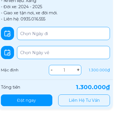
- Nhiên liệu: Xăng
- Đời xe: 2024 - 2025
- Giao xe tận nơi, xe đời mới.
- Liên hệ: 0935.016.555
-
+
Mặc định
1.300.000₫
1.300.000₫
Tổng tiền
Đặt ngay
Liên Hệ Tư Vấn