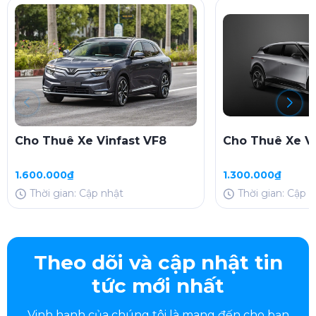
Cho Thuê Xe Vinfast VF8
Cho Thuê Xe Vi
1.600.000₫
1.300.000₫
Thời gian: Cập nhật
Thời gian: Cập 
Theo dõi và cập nhật tin
tức mới nhất
Vinh hạnh của chúng tôi là mang đến cho bạn