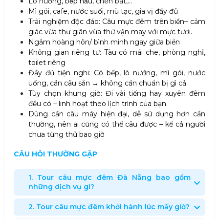
Lò nướng, bếp nấu, chén bát,...
Mì gói, cafe, nước suối, mù tạc, gia vị đầy đủ
Trải nghiệm độc đáo: Câu mực đêm trên biển– cảm
giác vừa thư giãn vừa thử vận may với mực tươi.
Ngắm hoàng hôn/ bình minh ngay giữa biển
Không gian riêng tư: Tàu có mái che, phòng nghỉ,
toilet riêng
Đầy đủ tiện nghi: Có bếp, lò nướng, mì gói, nước
uống, cần câu sẵn → không cần chuẩn bị gì cả.
Tùy chọn khung giờ: Đi vài tiếng hay xuyên đêm
đều có – linh hoạt theo lịch trình của bạn.
Dùng cần câu máy hiện đại, dễ sử dụng hơn cần
thường, nên ai cũng có thể câu được – kể cả người
chưa từng thử bao giờ
CÂU HỎI THƯỜNG GẶP
1. Tour câu mực đêm Đà Nẵng bao gồm
những dịch vụ gì?
2. Tour câu mực đêm khởi hành lúc mấy giờ?