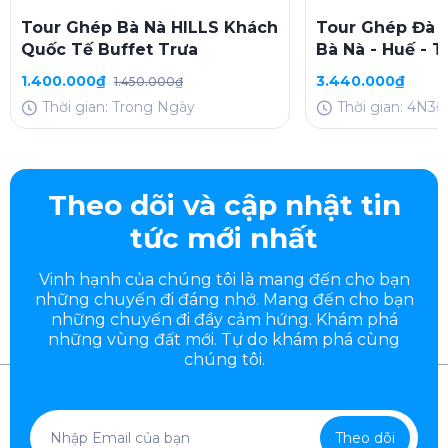
Tour Ghép Bà Nà HILLS Khách
Tour Ghép Đà N
Quốc Tế Buffet Trưa
Bà Nà - Huế - 
(4N3D, thứ 5, C
1.400.000₫
3.440.000₫
1.450.000₫
Thời gian: Trong Ngày
Thời gian: 4N3Đ
Theo dõi và cập nhật tin
tức mới nhất
Vinh hạnh của chúng tôi là mang đến cho bạn
những chuyến đi đáng nhớ. Mang đến cho bạn
những chuyến đi đầy
cảm hứng. Khám phá
những vùng đất mới. Tự do khám phá cùng
chúng tôi.
Theo dõi