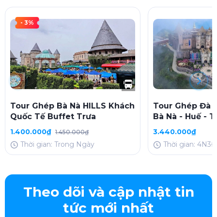
- 3%
Tour Ghép Bà Nà HILLS Khách
Tour Ghép Đà N
Quốc Tế Buffet Trưa
Bà Nà - Huế - 
(4N3D, thứ 5, C
1.400.000₫
3.440.000₫
1.450.000₫
Thời gian: Trong Ngày
Thời gian: 4N3Đ
Theo dõi và cập nhật tin
tức mới nhất