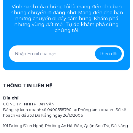
Vinh hạnh của chúng tôi là mang đến cho bạn
những chuyến đi đáng nhớ. Mang đến cho bạn
những chuyến đi đầy
cảm hứng. Khám phá
những vùng đất mới. Tự do khám phá cùng
chúng tôi.
Theo dõi
THÔNG TIN LIÊN HỆ
Địa chỉ
CÔNG TY TNHH PHAN VĂN
Đăng ký kinh doanh số 0400558790 tại Phòng kinh doanh- Sở kế
hoạch và đầu tư Đà Nẵng ngày 26/12/2006
101 Dương Đình Nghệ, Phường An Hải Bắc, Quận Sơn Trà, Đà Nẵng