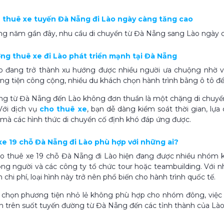
u thuê xe tuyến Đà Nẵng đi Lào ngày càng tăng cao
g năm gần đây, nhu cầu di chuyển từ Đà Nẵng sang Lào ngày càn
ướng thuê xe đi Lào phát triển mạnh tại Đà Nẵng
ào đang trở thành xu hướng được nhiều người ưa chuộng nhờ v
g tiện công cộng, nhiều du khách chọn hành trình bằng ô tô để 
g từ Đà Nẵng đến Lào không đơn thuần là một chặng di chuyển,
Với dịch vụ
cho thuê xe
, bạn dễ dàng kiểm soát thời gian, lự
 mà các hình thức di chuyển cố định khó đáp ứng được.
 xe 19 chỗ Đà Nẵng đi Lào phù hợp với những ai?
o thuê xe 19 chỗ Đà Nẵng đi Lào hiện đang được nhiều nhóm kh
ông người và các công ty tổ chức tour hoặc teambuilding. Với n
m chi phí, loại hình này trở nên phổ biến cho hành trình quốc tế.
a chọn phương tiện nhỏ lẻ không phù hợp cho nhóm đông, việc 
n trên suốt tuyến đường từ Đà Nẵng đến các tỉnh thành của Lào