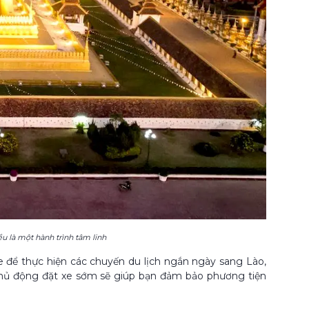
u là một hành trình tâm linh
xe để thực hiện các chuyến du lịch ngắn ngày sang Lào,
ệc chủ động đặt xe sớm sẽ giúp bạn đảm bảo phương tiện