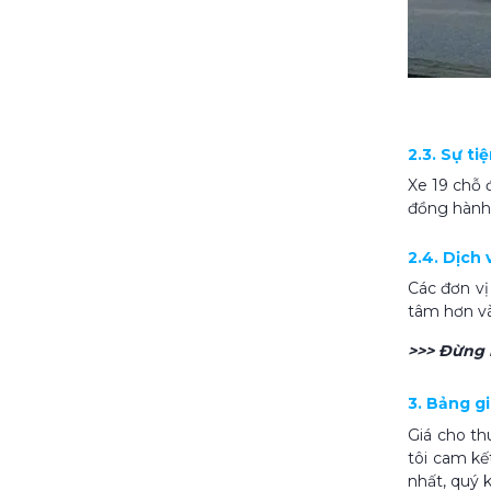
2.3. Sự ti
Xe 19 chỗ 
đồng hành 
2.4. Dịch
Các đơn vị
tâm hơn và
>>> Đừng 
3. Bảng g
Giá cho th
tôi cam kế
nhất, quý k