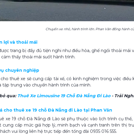
Chuyến xe nhỏ, hành trình lớn. Phan Văn đồng hành 
ện lợi và thoải mái
được trang bị đầy đủ tiện nghi như điều hòa, ghế ngồi thoải mái
cảm thấy thoải mái suốt hành trình.
 vụ chuyên nghiệp
 cho thuê xe sẽ cung cấp tài xế, có kinh nghiệm trong việc điều
 tập trung vào chuyến hành trình của mình.
bỏ qua:
Thuê Xe Limousine 19 Chỗ Đà Nẵng Đi Lào
- Trải Ng
iá cho thuê xe 19 chỗ Đà Nẵng đi Lào tại Phan Văn
uê xe 19 chỗ Đà Nẵng đi Lào sẽ phụ thuộc vào lịch trình cụ thể
t cung cấp mức giá hợp lý, minh bạch và cạnh tranh trên thị trư
hách vui lòng liên hệ trực tiếp đến tổng đài 0935 016 555.