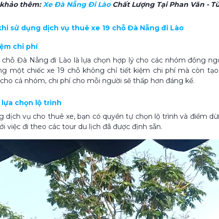
 khảo thêm:
Xe Đà Nẵng Đi Lào
Chất Lượng Tại Phan Văn - T
 khi sử dụng dịch vụ thuê xe 19 chỗ Đà Nẵng đi Lào
kiệm chi phí
 chỗ Đà Nẵng đi Lào là lựa chọn hợp lý cho các nhóm đông ngườ
ng một chiếc xe 19 chỗ không chỉ tiết kiệm chi phí mà còn tạo 
cho cả nhóm, chi phí cho mỗi người sẽ thấp hơn đáng kể.
 lựa chọn lộ trình
g dịch vụ cho thuê xe, bạn có quyền tự chọn lộ trình và điểm 
ới việc đi theo các tour du lịch đã được định sẵn.