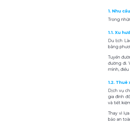
1. Nhu cầ
Trong nhữn
1.1. Xu h
Du lịch L
bằng phươn
Tuyến đườn
đường đi. 
mình, điều
1.2. Thuê
Dịch vụ ch
gia đình đ
và tiết kiệ
Thay vì lự
bảo an toà