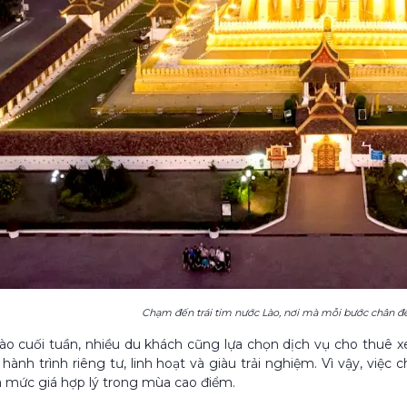
Chạm đến trái tim nước Lào, nơi mà mỗi bước chân đề
vào cuối tuần, nhiều du khách cũng lựa chọn dịch vụ cho thuê 
hành trình riêng tư, linh hoạt và giàu trải nghiệm. Vì vậy, vi
 mức giá hợp lý trong mùa cao điểm.