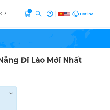
0
in tức
Liên hệ
Hộp Sản Phẩm
Company Profile
Hotline
Nẵng Đi Lào Mới Nhất