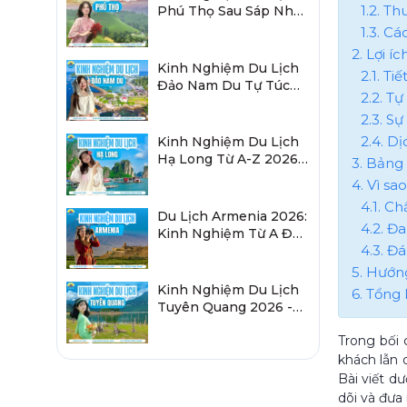
1.2. T
Phú Thọ Sau Sáp Nhập
2026 Chi Tiết A-Z
1.3. C
2. Lợi í
Kinh Nghiệm Du Lịch
2.1. Ti
Đảo Nam Du Tự Túc
2.2. Tự
2026 Chi Tiết Từ A-Z
2.3. Sự
2.4. D
Kinh Nghiệm Du Lịch
Hạ Long Từ A-Z 2026:
3. Bảng
Đi Đâu, Ăn Gì, Ở Đâu?
4. Vì s
4.1. Ch
Du Lịch Armenia 2026:
4.2. Đ
Kinh Nghiệm Từ A Đến
4.3. Đ
Z Cho Người Việt
5. Hướn
Kinh Nghiệm Du Lịch
6. Tổng 
Tuyên Quang 2026 -
Sau Sáp Nhập Hà
Trong bối
Giang
khách lẫn 
Bài viết d
dõi và đưa 