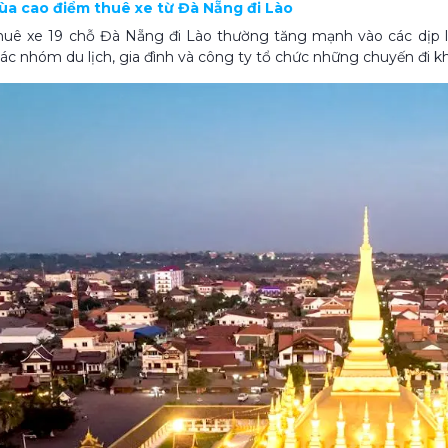
mùa cao điểm thuê xe từ Đà Nẵng đi Lào
uê xe 19 chỗ Đà Nẵng đi Lào thường tăng mạnh vào các dịp lễ,
ác nhóm du lịch, gia đình và công ty tổ chức những chuyến đi kh