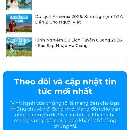
Du Lịch Armenia 2026: Kinh Nghiệm Từ A
Đến Z Cho Người Việt
Kinh Nghiệm Du Lịch Tuyên Quang 2026
- Sau Sáp Nhập Hà Giang
Theo dõi và cập nhật tin
tức mới nhất
Vinh hạnh của chúng tôi là mang đến cho bạn
những chuyến đi đáng nhớ. Mang đến cho bạn
những chuyến đi đầy
cảm hứng. Khám phá
những vùng đất mới. Tự do khám phá cùng
chúng tôi.