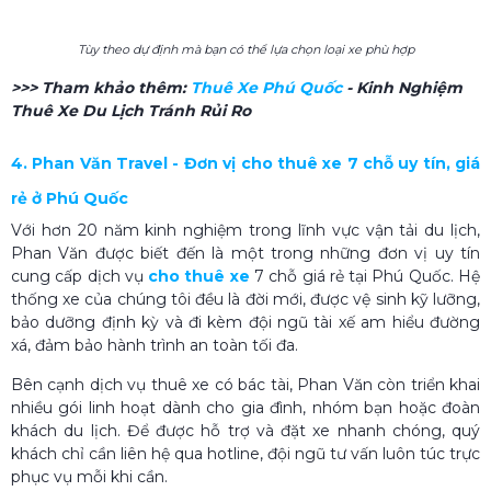
Tùy theo dự định mà bạn có thể lựa chọn loại xe phù hợp
>>> Tham khảo thêm:
Thuê Xe Phú Quốc
- Kinh Nghiệm
Thuê Xe Du Lịch Tránh Rủi Ro
4. Phan Văn Travel - Đơn vị cho thuê xe 7 chỗ uy tín, giá
rẻ ở Phú Quốc
Với hơn 20 năm kinh nghiệm trong lĩnh vực vận tải du lịch,
Phan Văn được biết đến là một trong những đơn vị uy tín
cung cấp dịch vụ
cho thuê xe
7 chỗ giá rẻ tại Phú Quốc. Hệ
thống xe của chúng tôi đều là đời mới, được vệ sinh kỹ lưỡng,
bảo dưỡng định kỳ và đi kèm đội ngũ tài xế am hiểu đường
xá, đảm bảo hành trình an toàn tối đa.
Bên cạnh dịch vụ thuê xe có bác tài, Phan Văn còn triển khai
nhiều gói linh hoạt dành cho gia đình, nhóm bạn hoặc đoàn
khách du lịch. Để được hỗ trợ và đặt xe nhanh chóng, quý
khách chỉ cần liên hệ qua hotline, đội ngũ tư vấn luôn túc trực
phục vụ mỗi khi cần.