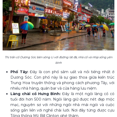
Thị trấn cổ Dương Sóc bên sông Li với đường lát đá, nhà cổ và nhịp sống yên
bình
Phố Tây:
Đây là con phố sầm uất và nổi tiếng nhất ở
Dương Sóc. Con phố này là sự giao thoa giữa kiến trúc
Trung Hoa truyền thống và phong cách phương Tây, với
nhiều nhà hàng, quán bar và cửa hàng lưu niệm.
Làng chài cổ Hưng Bình:
Đây là một ngôi làng cổ có
tuổi đời hơn 500 năm. Ngôi làng giữ được nét đẹp mộc
mạc, nguyên sơ với những ngôi nhà mái ngói và cuộc
sống gắn liền với nghề chài lưới. Nơi đây từng được cựu
Tổng thống Mỹ Bill Clinton ghé thăm.