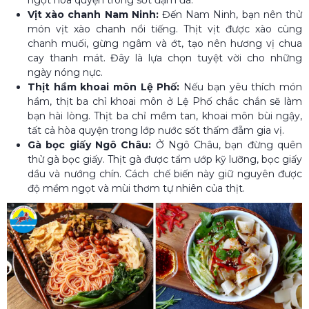
Vịt xào chanh Nam Ninh:
Đến Nam Ninh, bạn nên thử
món vịt xào chanh nổi tiếng. Thịt vịt được xào cùng
chanh muối, gừng ngâm và ớt, tạo nên hương vị chua
cay thanh mát. Đây là lựa chọn tuyệt vời cho những
ngày nóng nực.
Thịt hầm khoai môn Lệ Phố:
Nếu bạn yêu thích món
hầm, thịt ba chỉ khoai môn ở Lệ Phố chắc chắn sẽ làm
bạn hài lòng. Thịt ba chỉ mềm tan, khoai môn bùi ngậy,
tất cả hòa quyện trong lớp nước sốt thấm đẫm gia vị.
Gà bọc giấy Ngô Châu:
Ở Ngô Châu, bạn đừng quên
thử gà bọc giấy. Thịt gà được tẩm ướp kỹ lưỡng, bọc giấy
dầu và nướng chín. Cách chế biến này giữ nguyên được
độ mềm ngọt và mùi thơm tự nhiên của thịt.