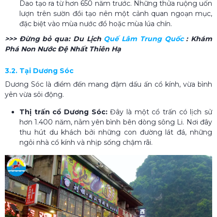
Dao tạo ra từ hơn 650 năm trước. Những thửa ruộng uốn
lượn trên sườn đồi tạo nên một cảnh quan ngoạn mục,
đặc biệt vào mùa nước đổ hoặc mùa lúa chín.
>>> Đừng bỏ qua:
Du Lịch
Quế Lâm Trung Quốc​
: Khám
Phá Non Nước Đệ Nhất Thiên Hạ
3.2. Tại Dương Sóc
Dương Sóc là điểm đến mang đậm dấu ấn cổ kính, vừa bình
yên vừa sôi động.
Thị trấn cổ Dương Sóc:
Đây là một cổ trấn có lịch sử
hơn 1.400 năm, nằm yên bình bên dòng sông Li. Nơi đây
thu hút du khách bởi những con đường lát đá, những
ngôi nhà cổ kính và nhịp sống chậm rãi.