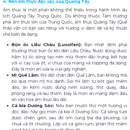
4. Nền ẩm thực đặc sắc của Quảng Tây
Ẩm thực là một phần không thể thiếu trong hành trình du
lịch Quảng Tây Trung Quốc. Dù không thuộc Tám trường
phái ẩm thực lớn của Trung Quốc, ẩm thực Quảng Tây (Quế
thái) vẫn có bản sắc riêng với hương vị đậm đà và kỹ thuật
chế biến đa dạng.
Bún ốc Liễu Châu (Luosifen):
Bạn nhất định phải
thưởng thức bún ốc khi đến Liễu Châu. Nước dùng được
hầm từ ốc sông tạo nên mùi thơm đặc trưng, kết hợp
với vị cay của ớt, vị chua của măng và topping đa dạng.
Đây là món ăn vừa lạ vừa gây nghiện.
Mì Quế Lâm:
Khi đặt chân đến Quế Lâm, bạn không thể
bỏ qua món mì trứ danh. Sợi mì làm từ bột gạo mềm
dẻo, ăn kèm nước dùng ninh xương, thịt quay, đậu
phộng rang và rau thơm. Đây là món ăn mang đậm dấu
ấn văn hóa ẩm thực lâu đời.
Cá bia Dương Sóc:
Nếu bạn muốn thử một hương vị
độc đáo, hãy gọi món cá bia ở Dương Sóc. Cá sông tươi
được chiên giòn, sau đó om cùng bia địa phương, cà
chua và ớt chuông. Lớp vỏ cá giòn rụm, phần thịt mềm
ngọt hòa quyện trong sốt đậm đà.