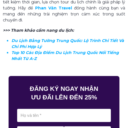
tiết kiệm thời gian, lựa chọn tour du lịch chính là giải pháp lý
tưởng. Hãy để
Phan Văn Travel
đồng hành cùng bạn và
mang đến những trải nghiệm trọn cảm xúc trong suốt
chuyến đi.
>>> Tham khảo cẩm nang du lịch:
Du Lịch Bằng Tường Trung Quốc​: Lộ Trình Chi Tiết Và
Chi Phí Hợp Lý
Top 10 Các Địa Điểm Du Lịch Trung Quốc Nổi Tiếng
Nhất Từ A-Z
ĐĂNG KÝ NGAY NHẬN
ƯU ĐÃI LÊN ĐẾN 25%