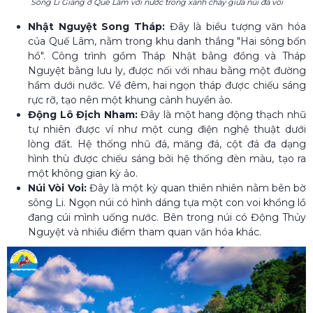
Sông Li Giang ở Quế Lâm với nước trong xanh chảy giữa núi đá vôi
Nhật Nguyệt Song Tháp:
Đây là biểu tượng văn hóa
của Quế Lâm, nằm trong khu danh thắng "Hai sông bốn
hồ". Công trình gồm Tháp Nhật bằng đồng và Tháp
Nguyệt bằng lưu ly, được nối với nhau bằng một đường
hầm dưới nước. Về đêm, hai ngọn tháp được chiếu sáng
rực rỡ, tạo nên một khung cảnh huyền ảo.
Động Lô Địch Nham:
Đây là một hang động thạch nhũ
tự nhiên được ví như một cung điện nghệ thuật dưới
lòng đất. Hệ thống nhũ đá, măng đá, cột đá đa dạng
hình thù được chiếu sáng bởi hệ thống đèn màu, tạo ra
một không gian kỳ ảo.
Núi Vòi Voi:
Đây là một kỳ quan thiên nhiên nằm bên bờ
sông Li. Ngọn núi có hình dáng tựa một con voi khổng lồ
đang cúi mình uống nước. Bên trong núi có Động Thủy
Nguyệt và nhiều điểm tham quan văn hóa khác.