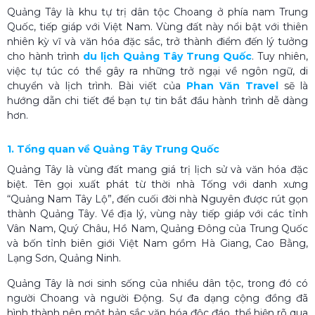
Quảng Tây là khu tự trị dân tộc Choang ở phía nam Trung
Quốc, tiếp giáp với Việt Nam. Vùng đất này nổi bật với thiên
nhiên kỳ vĩ và văn hóa đặc sắc, trở thành điểm đến lý tưởng
cho hành trình
du lịch Quảng Tây Trung Quốc
. Tuy nhiên,
việc tự túc có thể gây ra những trở ngại về ngôn ngữ, di
chuyển và lịch trình. Bài viết của
Phan Văn Travel
sẽ là
hướng dẫn chi tiết để bạn tự tin bắt đầu hành trình dễ dàng
hơn.
1. Tổng quan về Quảng Tây Trung Quốc
Quảng Tây là vùng đất mang giá trị lịch sử và văn hóa đặc
biệt. Tên gọi xuất phát từ thời nhà Tống với danh xưng
“Quảng Nam Tây Lộ”, đến cuối đời nhà Nguyên được rút gọn
thành Quảng Tây. Về địa lý, vùng này tiếp giáp với các tỉnh
Vân Nam, Quý Châu, Hồ Nam, Quảng Đông của Trung Quốc
và bốn tỉnh biên giới Việt Nam gồm Hà Giang, Cao Bằng,
Lạng Sơn, Quảng Ninh.
Quảng Tây là nơi sinh sống của nhiều dân tộc, trong đó có
người Choang và người Động. Sự đa dạng cộng đồng đã
hình thành nên một bản sắc văn hóa độc đáo, thể hiện rõ qua