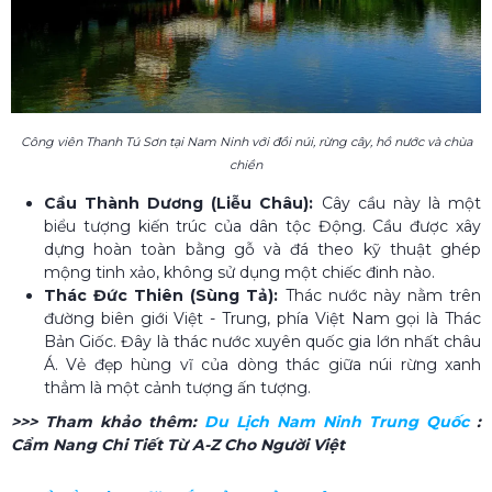
Công viên Thanh Tú Sơn tại Nam Ninh với đồi núi, rừng cây, hồ nước và chùa
chiền
Cầu Thành Dương (Liễu Châu):
Cây cầu này là một
biểu tượng kiến trúc của dân tộc Động. Cầu được xây
dựng hoàn toàn bằng gỗ và đá theo kỹ thuật ghép
mộng tinh xảo, không sử dụng một chiếc đinh nào.
Thác Đức Thiên (Sùng Tả):
Thác nước này nằm trên
đường biên giới Việt - Trung, phía Việt Nam gọi là Thác
Bản Giốc. Đây là thác nước xuyên quốc gia lớn nhất châu
Á. Vẻ đẹp hùng vĩ của dòng thác giữa núi rừng xanh
thẳm là một cảnh tượng ấn tượng.
>>> Tham khảo thêm:
Du Lịch Nam Ninh Trung Quốc​
:
Cẩm Nang Chi Tiết Từ A-Z Cho Người Việt