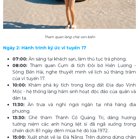
Tham quan làng chài ven biển
Ngày 2: Hành trình ký ức vĩ tuyến 17
07:00:
Ăn sáng tại khách sạn, làm thủ tục trả phòng.
08:00:
Tham quan Cụm di tích Đôi bờ Hiền Lương -
Sông Bến Hải, nghe thuyết minh về lịch sử thăng trầm
của vĩ tuyến 17.
10:00:
Khám phá kỳ tích trong lòng đất Địa đạo Vịnh
Mốc - hệ thống làng hầm sinh hoạt độc đáo của quân và
dân ta.
11:30:
Ăn trưa và nghỉ ngơi ngắn tại nhà hàng địa
phương.
13:30:
Ghé thăm Thành Cổ Quảng Trị, dâng hương
tưởng niệm các anh hùng liệt sĩ đã ngã xuống trong
chiến dịch 81 ngày đêm mùa hè đỏ lửa 1972.
15:00:
Xuất phát về lại Đà Nẵng. Trên đường dừng chân