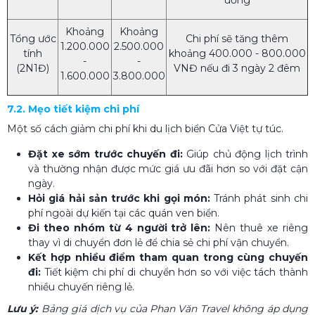
Khoảng
Khoảng
Tổng ước
Chi phí sẽ tăng thêm
1.200.000
2.500.000
tính
khoảng 400.000 - 800.000
-
-
(2N1Đ)
VNĐ nếu đi 3 ngày 2 đêm
1.600.000
3.800.000
7.2. Mẹo tiết kiệm chi phí
Một số cách giảm chi phí khi du lịch biển Cửa Việt tự túc.
Đặt xe sớm trước chuyến đi:
Giúp chủ động lịch trình
và thường nhận được mức giá ưu đãi hơn so với đặt cận
ngày.
Hỏi giá hải sản trước khi gọi món:
Tránh phát sinh chi
phí ngoài dự kiến tại các quán ven biển.
Đi theo nhóm từ 4 người trở lên:
Nên thuê xe riêng
thay vì di chuyển đơn lẻ để chia sẻ chi phí vận chuyển.
Kết hợp nhiều điểm tham quan trong cùng chuyến
đi:
Tiết kiệm chi phí di chuyển hơn so với việc tách thành
nhiều chuyến riêng lẻ.
Lưu ý:
Bảng giá dịch vụ của Phan Văn Travel không áp dụng