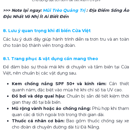
>>> Note lại ngay:
Mũi Trèo Quảng Trị
: Địa Điểm Sống Ảo
Độc Nhất Vô Nhị Ít Ai Biết Đến
8. Lưu ý quan trọng khi đi biển Cửa Việt
Các lưu ý dưới đây giúp hành trình diễn ra trơn tru và an toàn
cho toàn bộ thành viên trong đoàn.
8.1. Trang phục & vật dụng cần mang theo
Để đảm bảo sự thoải mái khi di chuyển và tắm biển tại Cửa
Việt, nên chuẩn bị các vật dụng sau.
Kem chống nắng SPF 50+ và kính râm:
Cần thiết
quanh năm, đặc biệt vào mùa hè khi chỉ số tia UV cao.
Đồ bơi và dép quai hậu:
Chuẩn bị sẵn để tiết kiệm thời
gian thay đồ tại bãi biển.
Mũ rộng vành hoặc áo chống nắng:
Phù hợp khi tham
quan các di tích ngoài trời trong thời gian dài.
Thuốc cá nhân cơ bản:
Bao gồm thuốc chống say xe
cho đoàn di chuyển đường dài từ Đà Nẵng.