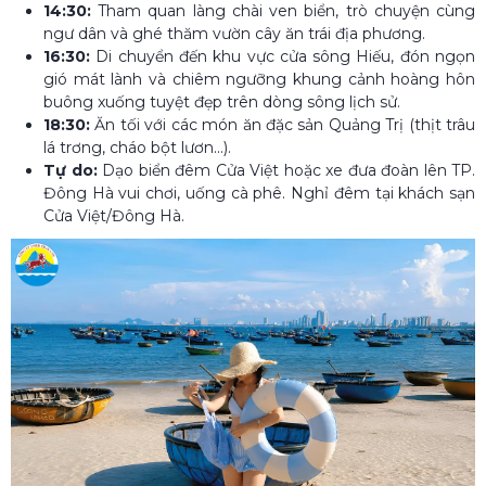
14:30:
Tham quan làng chài ven biển, trò chuyện cùng
ngư dân và ghé thăm vườn cây ăn trái địa phương.
16:30:
Di chuyển đến khu vực cửa sông Hiếu, đón ngọn
gió mát lành và chiêm ngưỡng khung cảnh hoàng hôn
buông xuống tuyệt đẹp trên dòng sông lịch sử.
18:30:
Ăn tối với các món ăn đặc sản Quảng Trị (thịt trâu
lá trơng, cháo bột lươn...).
Tự do:
Dạo biển đêm Cửa Việt hoặc xe đưa đoàn lên TP.
Đông Hà vui chơi, uống cà phê. Nghỉ đêm tại khách sạn
Cửa Việt/Đông Hà.