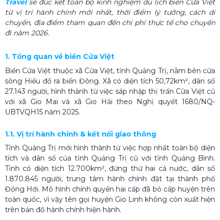
Travel
sẽ đúc kết toàn bộ kinh nghiệm du lịch biển Cửa Việt
từ vị trí hành chính mới nhất, thời điểm lý tưởng, cách di
chuyển, địa điểm tham quan đến chi phí thực tế cho chuyến
đi năm 2026.
1. Tổng quan về biển Cửa Việt
Biển Cửa Việt thuộc xã Cửa Việt, tỉnh Quảng Trị, nằm bên cửa
sông Hiếu đổ ra biển Đông. Xã có diện tích 50,72km², dân số
27.143 người, hình thành từ việc sáp nhập thị trấn Cửa Việt cũ
với xã Gio Mai và xã Gio Hải theo Nghị quyết 1680/NQ-
UBTVQH15 năm 2025.
1.1. Vị trí hành chính & kết nối giao thông
Tỉnh Quảng Trị mới hình thành từ việc hợp nhất toàn bộ diện
tích và dân số của tỉnh Quảng Trị cũ với tỉnh Quảng Bình.
Tỉnh có diện tích 12.700km², đứng thứ hai cả nước, dân số
1.870.845 người, trung tâm hành chính đặt tại thành phố
Đồng Hới. Mô hình chính quyền hai cấp đã bỏ cấp huyện trên
toàn quốc, vì vậy tên gọi huyện Gio Linh không còn xuất hiện
trên bản đồ hành chính hiện hành.