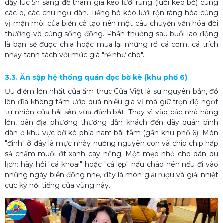
dậy lúc 5h sáng để tham gia kéo lưới rùng (lưới kéo bờ) cùng
các o, các chú ngư dân. Tiếng hò kéo lưới rộn ràng hòa cùng
vị mặn mòi của biển cả tạo nên một câu chuyện văn hóa đời
thường vô cùng sống động. Phần thưởng sau buổi lao động
là bạn sẽ được chia hoặc mua lại những rổ cá cơm, cá trích
nhảy tanh tách với mức giá "rẻ như cho".
3.3. Ăn sập hệ thống quán dọc bờ kè (khu phố 6)
Ưu điểm lớn nhất của ẩm thực Cửa Việt là sự nguyên bản, đồ
lên đĩa không tẩm ướp quá nhiều gia vị mà giữ trọn độ ngọt
tự nhiên của hải sản vừa đánh bắt. Thay vì vào các nhà hàng
lớn, dân địa phương thường dẫn khách đến dãy quán bình
dân ở khu vực bờ kè phía nam bãi tắm (gần khu phố 6). Món
"đinh" ở đây là mực nhảy nướng nguyên con và chip chip hấp
sả chấm muối ớt xanh cay nồng. Một mẹo nhỏ cho dân du
lịch: hãy hỏi "cá khoai" hoặc "cá lẹp" nấu cháo nén nếu đi vào
những ngày biển động nhẹ, đây là món giải rượu và giải nhiệt
cực kỳ nổi tiếng của vùng này.