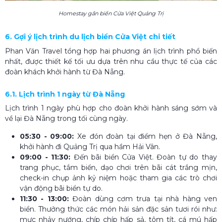
Homestay gần biển Cửa Việt Quảng Trị
6. Gợi ý lịch trình du lịch biển Cửa Việt chi tiết
Phan Văn Travel tổng hợp hai phương án lịch trình phổ biến
nhất, được thiết kế tối ưu dựa trên nhu cầu thực tế của các
đoàn khách khởi hành từ Đà Nẵng.
6.1. Lịch trình 1 ngày từ Đà Nẵng
Lịch trình 1 ngày phù hợp cho đoàn khởi hành sáng sớm và
về lại Đà Nẵng trong tối cùng ngày.
05:30 - 09:00:
Xe đón đoàn tại điểm hẹn ở Đà Nẵng,
khởi hành đi Quảng Trị qua hầm Hải Vân.
09:00 - 11:30:
Đến bãi biển Cửa Việt. Đoàn tự do thay
trang phục, tắm biển, dạo chơi trên bãi cát trắng mịn,
check-in chụp ảnh kỷ niệm hoặc tham gia các trò chơi
vận động bãi biển tự do.
11:30 - 13:00:
Đoàn dùng cơm trưa tại nhà hàng ven
biển. Thưởng thức các món hải sản đặc sản tươi rói như:
mực nhảy nướng, chíp chíp hấp sả, tôm tít, cá mú hấp