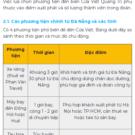
Việc lựa chọn phương tiện đến biển Cửa Việt Quảng Trị phụ
thuộc vào điểm xuất phát và số lượng thành viên trong đoàn.
2.1. Các phương tiện chính từ Đà Nẵng và các tỉnh
Có 4 phương tiện phổ biến để đến Cửa Việt. Bảng dưới đây so
sánh theo thời gian và mức độ chủ động.
Phương
Thời gian
Đặc điểm
tiện
Xe riêng
Khoảng 3 giờ
Khởi hành và tính giá từ Đà Nẵng,
(thuê xe
30 phút từ Đà
chủ động dừng chân dọc đường,
Phan Văn
Nẵng
phù hợp gia đình và đoàn công ty.
Travel)
Máy bay
1 giờ bay,
Phù hợp khách xuất phát từ Hà
đến Đồng
cộng 1 - 2 giờ
Nội hoặc TP.HCM, cần thuê xe
Hới hoặc
di chuyển tiếp
hoặc taxi từ sân bay.
Huế
Tàu hỏa
Tùy tuyến,