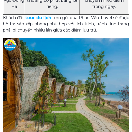
vực Đông
khoảng 20 phút bằng xe
chuyển nhiều điểm
Hà
riêng.
trong ngày.
Khách đặt
tour du lịch
trọn gói qua Phan Văn Travel sẽ được
hỗ trợ sắp xếp phòng phù hợp với lịch trình, tránh tình trạng
phải di chuyển nhiều lần giữa các điểm lưu trú.