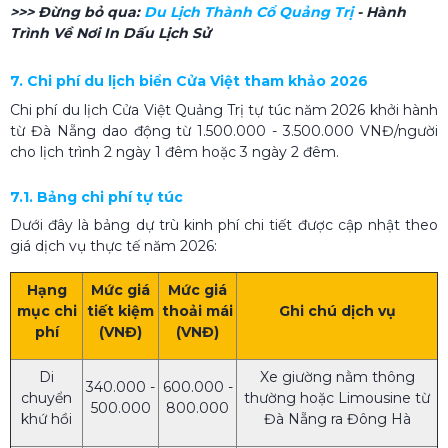
>>> Đừng bỏ qua:
Du Lịch Thành Cổ Quảng Trị
- Hành
Trình Về Nơi In Dấu Lịch Sử
7. Chi phí du lịch biển Cửa Việt tham khảo 2026
Chi phí du lịch Cửa Việt Quảng Trị tự túc năm 2026 khởi hành
từ Đà Nẵng dao động từ 1.500.000
-
3.500.000 VNĐ/người
cho lịch trình 2 ngày 1 đêm hoặc 3 ngày 2 đêm.
7.1. Bảng chi phí tự túc
Dưới đây là bảng dự trù kinh phí chi tiết được cập nhật theo
giá dịch vụ thực tế năm 2026:
Hạng
Mức giá
Mức giá
mục chi
tiết kiệm
thoải mái
Ghi chú dịch vụ
phí
(VNĐ)
(VNĐ)
Di
Xe giường nằm thông
340.000 -
600.000 -
chuyển
thường hoặc Limousine từ
500.000
800.000
khứ hồi
Đà Nẵng ra Đông Hà