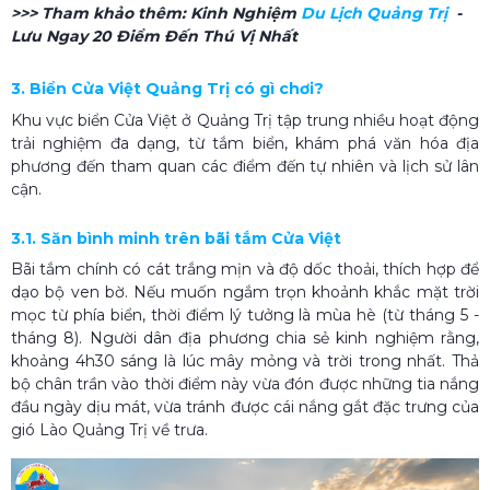
>>> Tham khảo thêm:
Kinh Nghiệm
Du Lịch Quảng Trị​
-
Lưu Ngay 20 Điểm Đến Thú Vị Nhất
3. Biển Cửa Việt Quảng Trị có gì chơi?
Khu vực biển Cửa Việt ở Quảng Trị tập trung nhiều hoạt động
trải nghiệm đa dạng, từ tắm biển, khám phá văn hóa địa
phương đến tham quan các điểm đến tự nhiên và lịch sử lân
cận.
3.1. Săn bình minh trên bãi tắm Cửa Việt
Bãi tắm chính có cát trắng mịn và độ dốc thoải, thích hợp để
dạo bộ ven bờ. Nếu muốn ngắm trọn khoảnh khắc mặt trời
mọc từ phía biển, thời điểm lý tưởng là mùa hè (từ tháng 5
-
tháng 8). Người dân địa phương chia sẻ kinh nghiệm rằng,
khoảng 4h30 sáng là lúc mây mỏng và trời trong nhất. Thả
bộ chân trần vào thời điểm này vừa đón được những tia nắng
đầu ngày dịu mát, vừa tránh được cái nắng gắt đặc trưng của
gió Lào Quảng Trị về trưa.