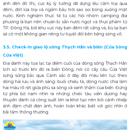
ánh đèn đô thị, cực kỳ lý tưởng để dựng lều cắm trại qua
đêm, đốt lửa trại và ngắm bầu trời sao soi bóng xuống mặt
nước. Kinh nghiệm thực tế từ các hội nhóm camping địa
phương là bạn nên chuẩn bị sẵn nước ngọt và thực phẩm từ
TP. Đông Hà, bởi khu vực này ban đêm rất vắng vẻ, bù lại bạn
sẽ có một không gian riêng tư tuyệt đối bên tiếng sóng vỗ.
3.5. Check-in giao lộ sông Thạch Hãn và biển (Cửa Sông
Cửa Việt)
Địa danh này tọa lạc tại điểm cuối của dòng sông Thạch Hãn
lịch sử trước khi đổ ra biển Đông, nơi có cây cầu Cửa Việt
sừng sững bắc qua. Cảnh sắc ở đây đổi màu liên tục theo
dòng hải lưu và ánh sáng: buổi chiều tà, dòng nước chia làm
hai màu rõ rệt giữa phù sa sông và xanh thẳm của biển. Đứng
từ phía bờ nam nhìn ra những chiếc tàu viễn dương hay
thuyền đánh cá công suất lớn ra khơi tạo nên bối cảnh nhiếp
ảnh đậm chất điện ảnh, hoàn toàn khác biệt với góc nhìn ở
bãi tắm thông thường.