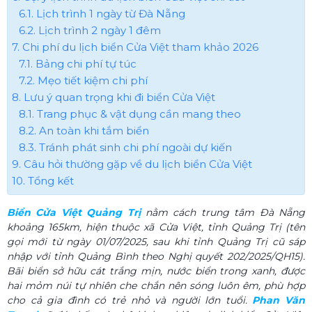
6.1. Lịch trình 1 ngày từ Đà Nẵng
6.2. Lịch trình 2 ngày 1 đêm
7. Chi phí du lịch biển Cửa Việt tham khảo 2026
7.1. Bảng chi phí tự túc
7.2. Mẹo tiết kiệm chi phí
8. Lưu ý quan trọng khi đi biển Cửa Việt
8.1. Trang phục & vật dụng cần mang theo
8.2. An toàn khi tắm biển
8.3. Tránh phát sinh chi phí ngoài dự kiến
9. Câu hỏi thường gặp về du lịch biển Cửa Việt
10. Tổng kết
Biển Cửa Việt Quảng Trị
nằm cách trung tâm Đà Nẵng
khoảng 165km, hiện thuộc xã Cửa Việt, tỉnh Quảng Trị (tên
gọi mới từ ngày 01/07/2025, sau khi tỉnh Quảng Trị cũ sáp
nhập với tỉnh Quảng Bình theo Nghị quyết 202/2025/QH15).
Bãi biển sở hữu cát trắng mịn, nước biển trong xanh, được
hai mỏm núi tự nhiên che chắn nên sóng luôn êm, phù hợp
cho cả gia đình có trẻ nhỏ và người lớn tuổi.
Phan Văn