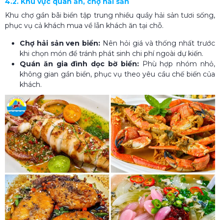
4.2. Khu vực quán ăn, chợ hải sản
Khu chợ gần bãi biển tập trung nhiều quầy hải sản tươi sống,
phục vụ cả khách mua về lẫn khách ăn tại chỗ.
Chợ hải sản ven biển:
Nên hỏi giá và thống nhất trước
khi chọn món để tránh phát sinh chi phí ngoài dự kiến.
Quán ăn gia đình dọc bờ biển:
Phù hợp nhóm nhỏ,
không gian gần biển, phục vụ theo yêu cầu chế biến của
khách.