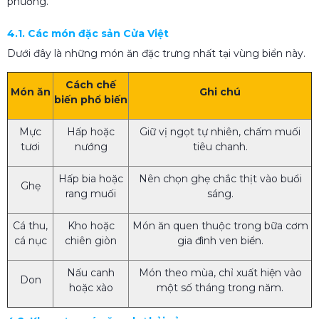
phương.
4.1. Các món đặc sản Cửa Việt
Dưới đây là những món ăn đặc trưng nhất tại vùng biển này.
Cách chế
Món ăn
Ghi chú
biến phổ biến
Mực
Hấp hoặc
Giữ vị ngọt tự nhiên, chấm muối
tươi
nướng
tiêu chanh.
Hấp bia hoặc
Nên chọn ghẹ chắc thịt vào buổi
Ghẹ
rang muối
sáng.
Cá thu,
Kho hoặc
Món ăn quen thuộc trong bữa cơm
cá nục
chiên giòn
gia đình ven biển.
Nấu canh
Món theo mùa, chỉ xuất hiện vào
Don
hoặc xào
một số tháng trong năm.