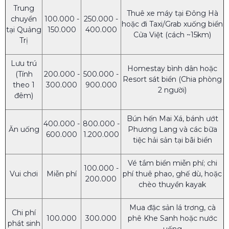
Trung
Thuê xe máy tại Đông Hà
chuyển
100.000 -
250.000 -
hoặc đi Taxi/Grab xuống biển
tại Quảng
150.000
400.000
Cửa Việt (cách ~15km)
Trị
Lưu trú
Homestay bình dân hoặc
(Tính
200.000 -
500.000 -
Resort sát biển (Chia phòng
theo 1
300.000
900.000
2 người)
đêm)
Bún hến Mai Xá, bánh ướt
400.000 -
800.000 -
Ăn uống
Phương Lang và các bữa
600.000
1.200.000
tiệc hải sản tại bãi biển
Vé tắm biển miễn phí; chi
100.000 -
Vui chơi
Miễn phí
phí thuê phao, ghế dù, hoặc
200.000
chèo thuyền kayak
Mua đặc sản lá trơng, cà
Chi phí
100.000
300.000
phê Khe Sanh hoặc nước
phát sinh
uống