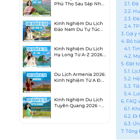
2.1. Đ
Phú Thọ Sau Sáp Nhập
2026 Chi Tiết A-Z
2.2. H
2.3. Đ
Kinh Nghiệm Du Lịch
2.4. T
Đảo Nam Du Tự Túc
3. Gợi ý
2026 Chi Tiết Từ A-Z
4. Bỏ tú
4.1. T
Kinh Nghiệm Du Lịch
Hạ Long Từ A-Z 2026:
4.2. M
Đi Đâu, Ăn Gì, Ở Đâu?
5. Đặt 
5.1. Lị
Du Lịch Armenia 2026:
5.2. Hệ
Kinh Nghiệm Từ A Đến
5.3. Tố
Z Cho Người Việt
5.4. Lư
Kinh Nghiệm Du Lịch
6. FAQ v
Tuyên Quang 2026 -
6.1. K
Sau Sáp Nhập Hà
6.2. Đ
Giang
6.3. Ứ
7. Tổng 