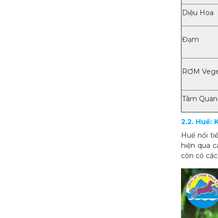
Diệu Hoa
Đạm
RƠM Veget
Tâm Quan
2.2. Huế: 
Huế nổi ti
hiện qua c
còn có các