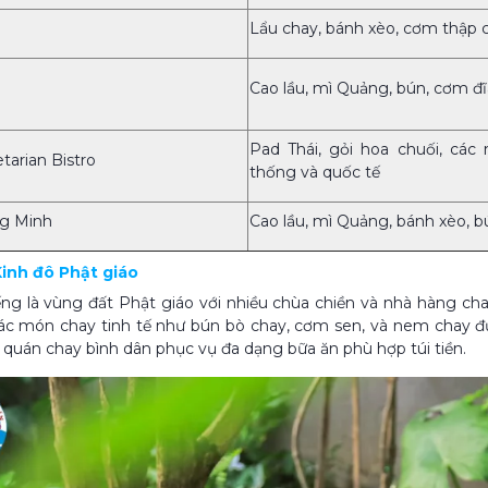
Lẩu chay, bánh xèo, cơm thập
Cao lầu, mì Quảng, bún, cơm đĩ
Pad Thái, gỏi hoa chuối, các
arian Bistro
thống và quốc tế
g Minh
Cao lầu, mì Quảng, bánh xèo, b
Kinh đô Phật giáo
ếng là vùng đất Phật giáo với nhiều chùa chiền và nhà hàng c
ác món chay tinh tế như bún bò chay, cơm sen, và nem chay đ
 quán chay bình dân phục vụ đa dạng bữa ăn phù hợp túi tiền.