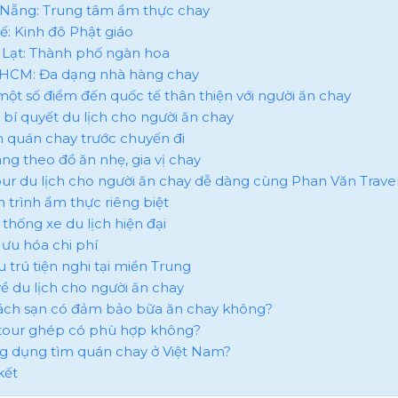
à Nẵng: Trung tâm ẩm thực chay
uế: Kinh đô Phật giáo
à Lạt: Thành phố ngàn hoa
PHCM: Đa dạng nhà hàng chay
 một số điểm đến quốc tế thân thiện với người ăn chay
i bí quyết du lịch cho người ăn chay
ìm quán chay trước chuyến đi
ang theo đồ ăn nhẹ, gia vị chay
tour du lịch cho người ăn chay dễ dàng cùng Phan Văn Trave
ch trình ẩm thực riêng biệt
 thống xe du lịch hiện đại
i ưu hóa chi phí
u trú tiện nghi tại miền Trung
ề du lịch cho người ăn chay
hách sạn có đảm bảo bữa ăn chay không?
i tour ghép có phù hợp không?
ng dụng tìm quán chay ở Việt Nam?
kết