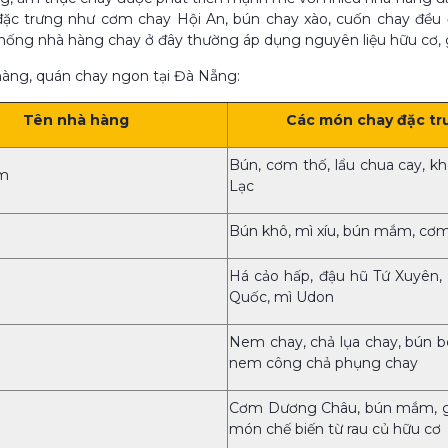
ặc trưng như cơm chay Hội An, bún chay xào, cuốn chay đều đ
hống nhà hàng chay ở đây thường áp dụng nguyên liệu hữu cơ, g
hàng, quán chay ngon tại Đà Nẵng:
Tên nhà hàng
Các món chay đặc tr
Bún, cơm thố, lẩu chua cay, k
âm
Lạc
Bún khô, mì xíu, bún mắm, cơm
Há cảo hấp, đậu hũ Tứ Xuyên,
Quốc, mì Udon
Nem chay, chả lụa chay, bún b
nem công chả phụng chay
Cơm Dương Châu, bún mắm, gỏ
món chế biến từ rau củ hữu cơ