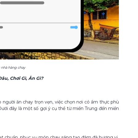
c nhà hàng chay
Đâu, Chơi Gì, Ăn Gì?
 người ăn chay trọn vẹn, việc chọn nơi có ẩm thực phù
 Dưới đây là một số gợi ý cụ thể từ miền Trung đến miền
ạt chuẩn, phục vụ món chay sáng tạo đậm đà hương vị.