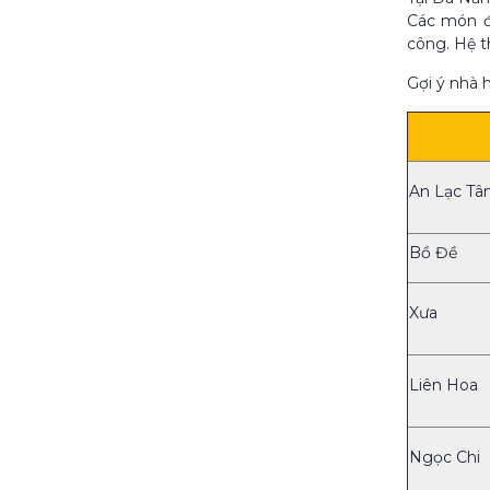
Các món đ
công. Hệ t
Gợi ý nhà 
An Lạc T
Bồ Đề
Xưa
Liên Hoa
Ngọc Chi