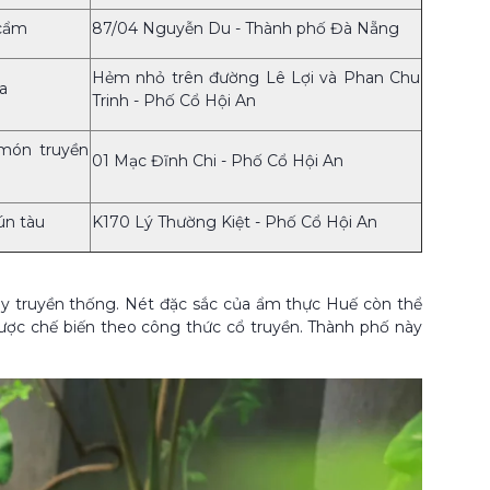
 cẩm
87/04 Nguyễn Du - Thành phố Đà Nẵng
Hẻm nhỏ trên đường Lê Lợi và Phan Chu
a
Trinh - Phố Cổ Hội An
 món truyền
01 Mạc Đĩnh Chi - Phố Cổ Hội An
ún tàu
K170 Lý Thường Kiệt - Phố Cổ Hội An
hay truyền thống. Nét đặc sắc của ẩm thực Huế còn thể
ược chế biến theo công thức cổ truyền. Thành phố này