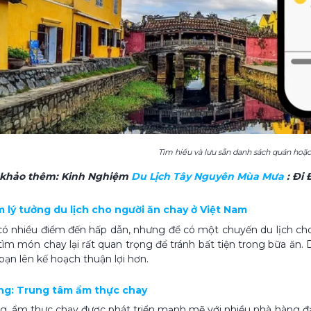
Tìm hiểu và lưu sẵn danh sách quán hoặ
 khảo thêm:
Kinh Nghiệm
Du Lịch Tây Nguyên Mùa Mưa
: Đi 
m lý tưởng du lịch cho người ăn chay ở Việt Nam
ó nhiều điểm đến hấp dẫn, nhưng để có một chuyến du lịch cho
tìm món chay lại rất quan trọng để tránh bất tiện trong bữa ăn.
ạn lên kế hoạch thuận lợi hơn.
ẵng: Trung tâm ẩm thực chay
g, ẩm thực chay được phát triển mạnh mẽ với nhiều nhà hàng đ