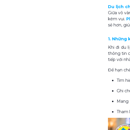
Du lịch c
Giữa vô và
kém vui.
P
sẻ hơn, gi
1. Những 
Khi đi du 
thông tin 
tiếp với n
Để hạn chế
Tìm hi
Ghi ch
Mang t
Tham k