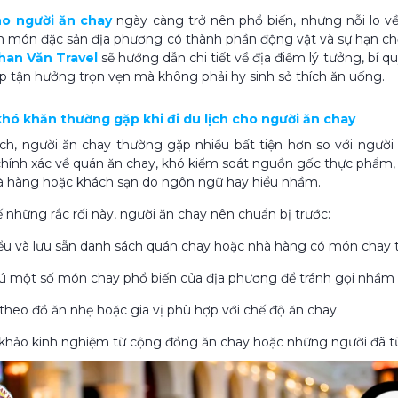
ho người ăn chay
ngày càng trở nên phổ biến, nhưng nỗi lo về
n món đặc sản địa phương có thành phần động vật và sự hạn chế l
han Văn Travel
sẽ hướng dẫn chi tiết về địa điểm lý tưởng, bí q
úp tận hưởng trọn vẹn mà không phải hy sinh sở thích ăn uống.
khó khăn thường gặp khi đi du lịch cho người ăn chay
lịch, người ăn chay thường gặp nhiều bất tiện hơn so với ngư
chính xác về quán ăn chay, khó kiểm soát nguồn gốc thực phẩm,
hà hàng hoặc khách sạn do ngôn ngữ hay hiểu nhầm.
 những rắc rối này, người ăn chay nên chuẩn bị trước:
ểu và lưu sẵn danh sách quán chay hoặc nhà hàng có món chay t
ú một số món chay phổ biến của địa phương để tránh gọi nhầm
heo đồ ăn nhẹ hoặc gia vị phù hợp với chế độ ăn chay.
hảo kinh nghiệm từ cộng đồng ăn chay hoặc những người đã từn