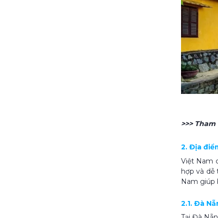
>>> Tham
2. Địa điể
Việt Nam c
hợp và dễ 
Nam giúp b
2.1. Đà N
Tại Đà Nẵn