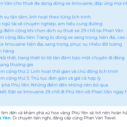
han Văn cho thuê đa dạng dòng xe limousine, đáp ứng mọi n
ch vụ tận tâm, linh hoạt theo từng lịch trình
ội ngũ tài xế chuyên nghiệp, am hiểu cung đường
g điểm cộng khi chọn dịch vụ thuê xe 29 chỗ tại Phan Văn
iểm cộng đầu tiên: Trang bị dòng xe sang trọng, hiện đại, cao
: Xe limousine hiện đại, sang trọng, phục vụ nhiều đối tượng
h hàng
: Nội thất, trang thiết bị tối tân đảm bảo một chuyến đi đẳng
ạng thương gia
ểm cộng thứ 2: Linh hoạt thời gian và chủ động lịch trình
iểm cộng thứ 3: Thủ tục đơn giản và giá cả hợp lý
 phá Phú Yên: Những điểm đến không nên bỏ qua
 kết: Đặt xe limousine 29 chỗ đi Phú Yên với Phan Văn ngay
 tìm đến và khám phá xứ hoa vàng Phú Yên sẽ trở nên hoàn hả
ú Yên
: Di chuyển tiện nghi, đẳng cấp cùng Phan Văn Travel.