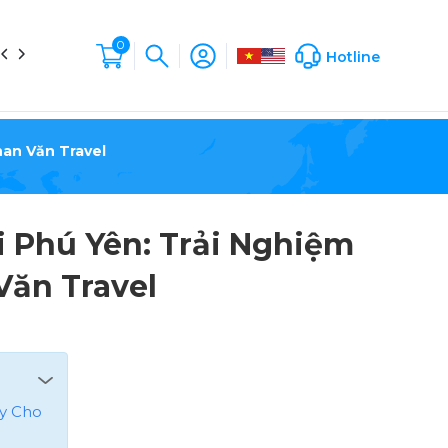
0
in tức
Liên hệ
Hộp Sản Phẩm
Company Profile
Hotline
an Văn Travel
 Phú Yên: Trải Nghiệm
ăn Travel
ậy Cho