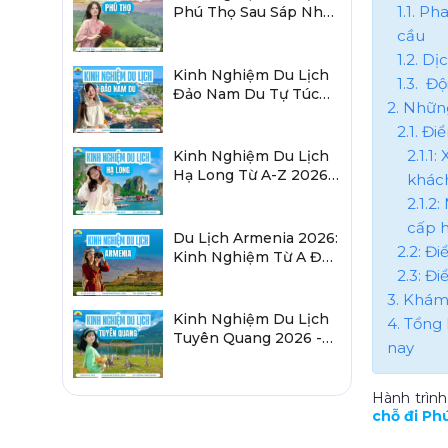
1.1. P
Phú Thọ Sau Sáp Nhập
2026 Chi Tiết A-Z
cầu
1.2. Dị
Kinh Nghiệm Du Lịch
1.3. Đ
Đảo Nam Du Tự Túc
2. Nhữn
2026 Chi Tiết Từ A-Z
2.1. Đ
2.1.1
Kinh Nghiệm Du Lịch
Hạ Long Từ A-Z 2026:
khác
Đi Đâu, Ăn Gì, Ở Đâu?
2.1.2
cấp h
Du Lịch Armenia 2026:
2.2: Đi
Kinh Nghiệm Từ A Đến
2.3: Đ
Z Cho Người Việt
3. Khám
Kinh Nghiệm Du Lịch
4. Tổng
Tuyên Quang 2026 -
nay
Sau Sáp Nhập Hà
Giang
Hành trình
chỗ đi Ph