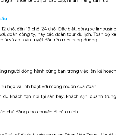
ơng án thuê xe du lịch cao cấp, nhằm nâng tầm trải
 cầu
12 chỗ, đến 19 chỗ, 24 chỗ. Đặc biệt, dòng xe limousine
i, đoàn công ty, hay các đoàn tour du lịch. Toàn bộ xe
 ái và an toàn tuyệt đối trên mọi cung đường.
ững người đồng hành cùng bạn trong việc lên kế hoạch
g, phù hợp và linh hoạt với mong muốn của đoàn.
n du khách tận nơi tại sân bay, khách sạn, quanh trung
toàn chủ động cho chuyến đi của mình.
gũ tài xế được tuyển chọn tại Phan Văn Travel. Họ đều