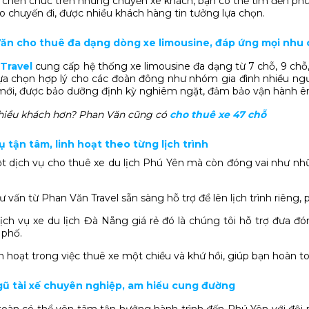
 chen chúc trên những chuyến xe khách, bạn có thể tìm đến phư
 chuyến đi, được nhiều khách hàng tin tưởng lựa chọn.
 Văn cho thuê đa dạng dòng xe limousine, đáp ứng mọi nhu
Travel
cung cấp hệ thống xe limousine đa dạng từ 7 chỗ, 9 chỗ, 
lựa chọn hợp lý cho các đoàn đông như nhóm gia đình nhiều ngườ
 mới, được bảo dưỡng định kỳ nghiêm ngặt, đảm bảo vận hành êm
hiều khách hơn? Phan Văn cũng có
cho thuê xe 47 chỗ
vụ tận tâm, linh hoạt theo từng lịch trình
 dịch vụ cho thuê xe du lịch Phú Yên mà còn đóng vai như nh
tư vấn từ Phan Văn Travel sẵn sàng hỗ trợ để lên lịch trình riên
ịch vụ xe du lịch Đà Nẵng giá rẻ đó là chúng tôi hỗ trợ đưa đó
 phố.
inh hoạt trong việc thuê xe một chiều và khứ hồi, giúp bạn hoàn 
ngũ tài xế chuyên nghiệp, am hiểu cung đường
oàn có thể yên tâm tận hưởng hành trình đến Phú Yên với đội n