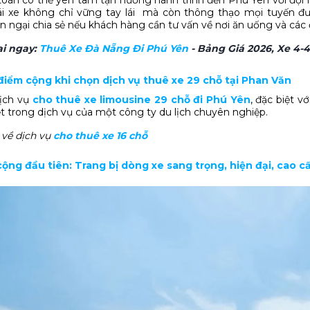
ái xe không chỉ vững tay lái mà còn thông thạo mọi tuyến đư
 ngại chia sẻ nếu khách hàng cần tư vấn về nơi ăn uống và các đ
ại ngay:
Thuê Xe Đà Nẵng Đi Phú Yên
- Bảng Giá 2026, Xe 4-4
điểm cộng khi chọn dịch vụ thuê xe 29 chỗ tại Phan Văn
dịch vụ
cho thuê xe limousine 29 chỗ đi Phú Yên
, đặc biệt 
ệt trong dịch vụ của một công ty du lịch chuyên nghiệp.
về dịch vụ
cho thuê xe 16 chỗ
cộng đầu tiên: Trang bị dòng xe sang trọng, hiện đại, cao c