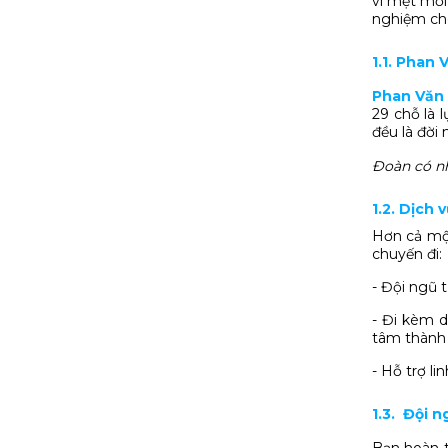
vì mệt mỏi
nghiệm cho
1.1. Phan
Phan Văn 
29 chỗ là 
đều là đời
Đoàn có n
1.2. Dịch 
Hơn cả một
chuyến đi:
- Đội ngũ 
- Đi kèm d
tâm thành
- Hỗ trợ l
1.3. Đội 
Bạn hoàn t