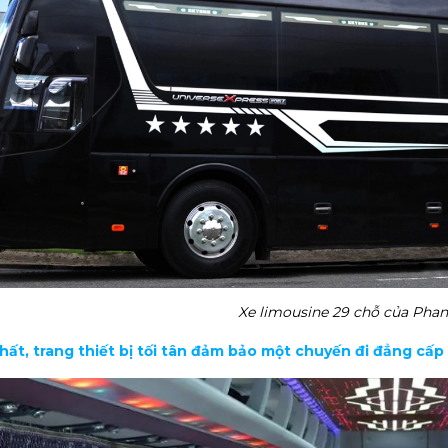
Xe limousine 29 chỗ của Phan
 thất, trang thiết bị tối tân đảm bảo một chuyến đi đẳng cấ