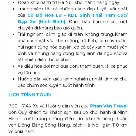
Đoàn khởi hành từ Hà Nội, khởi hành hàng ngày
Trải nghiệm tất cả những cảnh đẹp tuyệt vời nhất
của
Cố Đô Hoa Lư - KDL Sinh Thái Tam Cốc/
Đạp Xe (Ninh Bình)
. Đảm bảo bạn sẽ có một
chuyến đi không bao giờ quên.
Trải nghiệm cảm giác đi trên không trung..Khám
phá cảnh vật vừa thơ mộng, trữ tình, có mây nước,
núi ngàn cùng hòa quyện, có cỏ cây xanh mướt yên
bình và những hang động long lanh đá ngũ sắc và
rất nhiều điều thú vị khác.
Xe điều hòa đời mới đưa đón, tham quan, lái xe phục
vụ tận tình.
Hướng dẫn viên giàu kinh nghiệm, nhiệt tình và chu
đáo chăm sóc xuyên suốt hành trình.
LỊCH TRÌNH TOUR:
7:30 – 7:45: Xe và Hướng dẫn viên của
Phan Văn Travel
đón Quý khách tại khách sạn, sau đó khởi hành đi Ninh
Bình – một trong những điểm du lịch nổi tiếng thuộc
ven Đồng Bằng Sông Hồng, cách Hà Nội
gần 110 km
về phía nam.