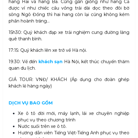
hang Hai và hang Ba. Cũng gần giống như hang Cả
được ví như chiếc cầu vồng trải dài dọc theo đôi bờ
sông Ngô Đồng thì hai hang còn lại cũng không kém
phần hoành tráng…
15h30: Quý khách đạp xe trải nghiệm cung đường làng
quê thanh bình.
17:15: Quý khách lên xe trở về Hà nội.
19:30: Về đến
khách sạn
Hà Nội, kết thúc chuyến thăm
quan du lịch.
GIÁ TOUR: VNĐ/ KHÁCH (Áp dụng cho đoàn ghép
khách lẻ hàng ngày)
DỊCH VỤ BAO GỒM
Xe ô tô đời mới, máy lạnh, lái xe chuyên nghiệp
phục vụ theo chương trình
Nước suối trên xe ô tô.
Hướng dẫn viên Tiếng Việt-Tiếng Anh phục vụ theo