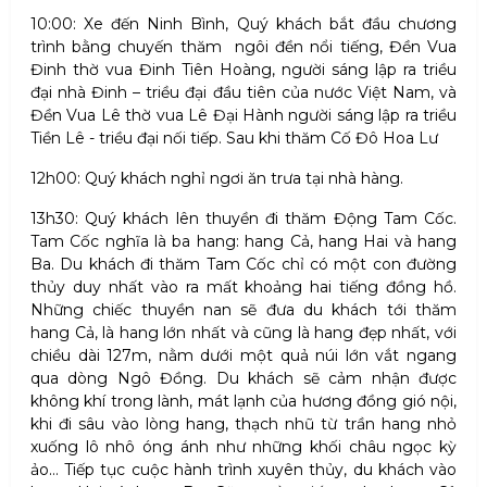
10:00: Xe đến Ninh Bình, Quý khách bắt đầu chương
trình bằng chuyến thăm
ngôi đền nổi tiếng, Đền Vua
Đinh thờ vua Đinh Tiên Hoàng, người sáng lập ra triều
đại nhà Đinh – triều đại đầu tiên của nước Việt Nam, và
Đền Vua Lê thờ vua Lê Đại Hành người sáng lập ra triều
Tiền Lê - triều đại nối tiếp. Sau khi thăm Cố Đô Hoa Lư
12h00: Quý khách nghỉ ngơi ăn trưa tại nhà hàng.
13h30: Quý khách lên thuyền đi thăm Động Tam Cốc.
Tam Cốc nghĩa là ba hang: hang Cả, hang Hai và hang
Ba. Du khách đi thăm Tam Cốc chỉ có một con đường
thủy duy nhất vào ra mất khoảng hai tiếng đồng hồ.
Những chiếc thuyền nan sẽ đưa du khách tới thăm
hang Cả, là hang lớn nhất và cũng là hang đẹp nhất, với
chiều dài 127m, nằm dưới một quả núi lớn vắt ngang
qua dòng Ngô Đồng. Du khách sẽ cảm nhận được
không khí trong lành, mát lạnh của hương đồng gió nội,
khi đi sâu vào lòng hang, thạch nhũ từ trần hang nhỏ
xuống lô nhô óng ánh như những khối châu ngọc kỳ
ảo… Tiếp tục cuộc hành trình xuyên thủy, du khách vào