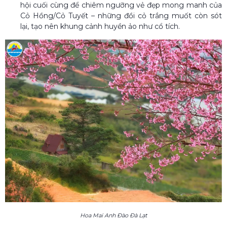
hội cuối cùng để chiêm ngưỡng vẻ đẹp mong manh của
Cỏ Hồng/Cỏ Tuyết – những đồi cỏ trắng muốt còn sót
lại, tạo nên khung cảnh huyền ảo như cổ tích.
Hoa Mai Anh Đào Đà Lạt