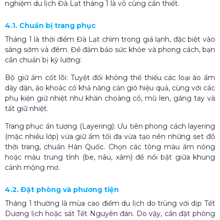
nghiệm du lịch Đà Lạt tháng 1 là vô cùng cần thiết.
4.1. Chuẩn bị trang phục
Tháng 1 là thời điểm Đà Lạt chìm trong giá lạnh, đặc biệt vào
sáng sớm và đêm. Để đảm bảo sức khỏe và phong cách, bạn
cần chuẩn bị kỹ lưỡng:
Bộ giữ ấm cốt lõi: Tuyệt đối không thể thiếu các loại áo ấm
dày dặn, áo khoác có khả năng cản gió hiệu quả, cùng với các
phụ kiện giữ nhiệt như khăn choàng cổ, mũ len, găng tay và
tất giữ nhiệt.
Trang phục ấn tượng (Layering): Ưu tiên phong cách layering
(mặc nhiều lớp) vừa giữ ấm tối đa vừa tạo nên những set đồ
thời trang, chuẩn Hàn Quốc. Chọn các tông màu ấm nóng
hoặc màu trung tính (be, nâu, xám) để nổi bật giữa khung
cảnh mộng mơ.
4.2. Đặt phòng và phương tiện
Tháng 1 thường là mùa cao điểm du lịch do trùng với dịp Tết
Dương lịch hoặc sát Tết Nguyên đán. Do vậy, cần
đặt phòng