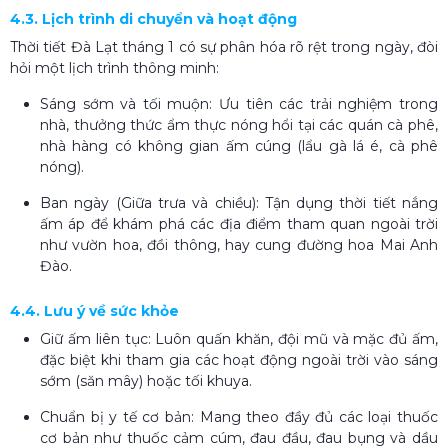
4.3. Lịch trình di chuyển và hoạt động
Thời tiết Đà Lạt tháng 1 có sự phân hóa rõ rệt trong ngày, đòi
hỏi một lịch trình thông minh:
Sáng sớm và tối muộn: Ưu tiên các trải nghiệm trong
nhà, thưởng thức ẩm thực nóng hổi tại các quán cà phê,
nhà hàng có không gian ấm cúng (lẩu gà lá é, cà phê
nóng).
Ban ngày (Giữa trưa và chiều): Tận dụng thời tiết nắng
ấm áp để khám phá các địa điểm tham quan ngoài trời
như vườn hoa, đồi thông, hay cung đường hoa Mai Anh
Đào.
4.4. Lưu ý về sức khỏe
Giữ ấm liên tục: Luôn quấn khăn, đội mũ và mặc đủ ấm,
đặc biệt khi tham gia các hoạt động ngoài trời vào sáng
sớm (săn mây) hoặc tối khuya.
Chuẩn bị y tế cơ bản: Mang theo đầy đủ các loại thuốc
cơ bản như thuốc cảm cúm, đau đầu, đau bụng và dầu