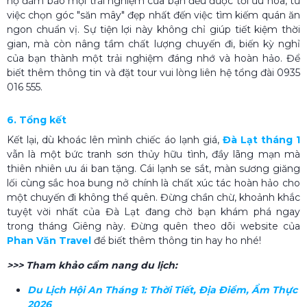
họ đảm bảo mọi trải nghiệm của bạn đều được tối ưu hóa, từ
việc chọn góc "săn mây" đẹp nhất đến việc tìm kiếm quán ăn
ngon chuẩn vị. Sự tiện lợi này không chỉ giúp tiết kiệm thời
gian, mà còn nâng tầm chất lượng chuyến đi, biến kỳ nghỉ
của bạn thành một trải nghiệm đáng nhớ và hoàn hảo. Để
biết thêm thông tin và đặt tour vui lòng liên hệ tổng đài 0935
016 555.
6. Tổng kết
Kết lại, dù khoác lên mình chiếc áo lạnh giá,
Đà Lạt tháng 1
vẫn là một bức tranh sơn thủy hữu tình, đầy lãng mạn mà
thiên nhiên ưu ái ban tặng. Cái lạnh se sắt, màn sương giăng
lối cùng sắc hoa bung nở chính là chất xúc tác hoàn hảo cho
một chuyến đi không thể quên. Đừng chần chừ, khoảnh khắc
tuyệt vời nhất của Đà Lạt đang chờ bạn khám phá ngay
trong tháng Giêng này. Đừng quên theo dõi website của
Phan Văn Travel
để biết thêm thông tin hay ho nhé!
>>> Tham khảo cẩm nang du lịch:
Du Lịch Hội An Tháng 1: Thời Tiết, Địa Điểm, Ẩm Thực
2026