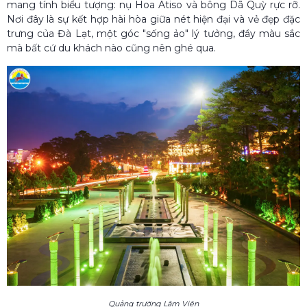
mang tính biểu tượng: nụ Hoa Atiso và bông Dã Quỳ rực rỡ.
Nơi đây là sự kết hợp hài hòa giữa nét hiện đại và vẻ đẹp đặc
trưng của Đà Lạt, một góc "sống ảo" lý tưởng, đầy màu sắc
mà bất cứ du khách nào cũng nên ghé qua.
Quảng trường Lâm Viên