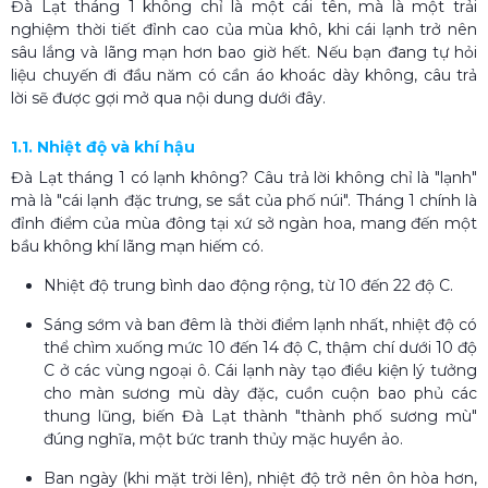
Đà Lạt tháng 1 không chỉ là một cái tên, mà là một trải
nghiệm thời tiết đỉnh cao của mùa khô, khi cái lạnh trở nên
sâu lắng và lãng mạn hơn bao giờ hết. Nếu bạn đang tự hỏi
liệu chuyến đi đầu năm có cần áo khoác dày không, câu trả
lời sẽ được gợi mở qua nội dung dưới đây.
1.1. Nhiệt độ và khí hậu
Đà Lạt tháng 1 có lạnh không? Câu trả lời không chỉ là "lạnh"
mà là "cái lạnh đặc trưng, se sắt của phố núi". Tháng 1 chính là
đỉnh điểm của mùa đông tại xứ sở ngàn hoa, mang đến một
bầu không khí lãng mạn hiếm có.
Nhiệt độ trung bình dao động rộng, từ 10 đến 22 độ C.
Sáng sớm và ban đêm là thời điểm lạnh nhất, nhiệt độ có
thể chìm xuống mức 10 đến 14 độ C, thậm chí dưới 10 độ
C ở các vùng ngoại ô. Cái lạnh này tạo điều kiện lý tưởng
cho màn sương mù dày đặc, cuồn cuộn bao phủ các
thung lũng, biến Đà Lạt thành "thành phố sương mù"
đúng nghĩa, một bức tranh thủy mặc huyền ảo.
Ban ngày (khi mặt trời lên), nhiệt độ trở nên ôn hòa hơn,