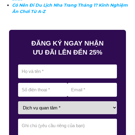
Có Nên Đi Du Lịch Nha Trang Tháng 1? Kinh Nghiệm
Ăn Chơi Từ A-Z
ĐĂNG KÝ NGAY NHẬN
ƯU ĐÃI LÊN ĐẾN 25%