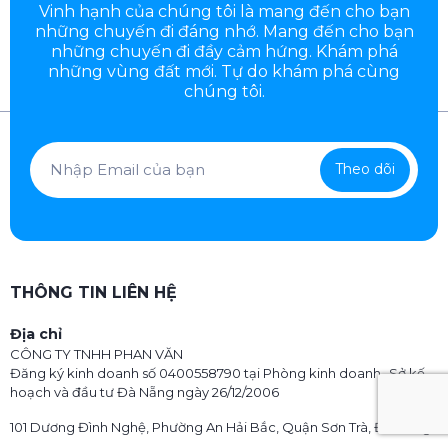
Vinh hạnh của chúng tôi là mang đến cho bạn
những chuyến đi đáng nhớ. Mang đến cho bạn
những chuyến đi đầy
cảm hứng. Khám phá
những vùng đất mới. Tự do khám phá cùng
chúng tôi.
Theo dõi
THÔNG TIN LIÊN HỆ
Địa chỉ
CÔNG TY TNHH PHAN VĂN
Đăng ký kinh doanh số 0400558790 tại Phòng kinh doanh- Sở kế
hoạch và đầu tư Đà Nẵng ngày 26/12/2006
101 Dương Đình Nghệ, Phường An Hải Bắc, Quận Sơn Trà, Đà Nẵng