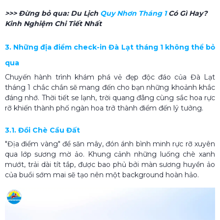
>>> Đừng bỏ qua:
Du Lịch
Quy Nhơn Tháng 1
Có Gì Hay?
Kinh Nghiệm Chi Tiết Nhất
3. Những địa điểm check-in Đà Lạt tháng 1 không thể bỏ
qua
Chuyến hành trình khám phá vẻ đẹp độc đáo của Đà Lạt
tháng 1 chắc chắn sẽ mang đến cho bạn những khoảnh khắc
đáng nhớ. Thời tiết se lạnh, trời quang đãng cùng sắc hoa rực
rỡ khiến thành phố ngàn hoa trở thành điểm đến lý tưởng.
3.1. Đồi Chè Cầu Đất
"Địa điểm vàng" để săn mây, đón ánh bình minh rực rỡ xuyên
qua lớp sương mờ ảo. Khung cảnh những luống chè xanh
mướt, trải dài tít tắp, được bao phủ bởi màn sương huyền ảo
của buổi sớm mai sẽ tạo nên một background hoàn hảo.