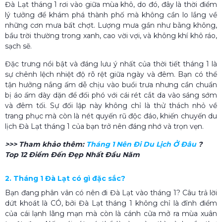
Đà Lạt tháng 1 rơi vào giữa mùa khô, do đó, đây là thời điểm
lý tưởng để khám phá thành phố mà không cần lo lắng về
những cơn mưa bất chợt. Lượng mưa gần như bằng không,
bầu trời thường trong xanh, cao vời vợi, và không khí khô ráo,
sạch sẽ.
Đặc trưng nổi bật và đáng lưu ý nhất của thời tiết tháng 1 là
sự chênh lệch nhiệt độ rõ rệt giữa ngày và đêm. Bạn có thể
tận hưởng nắng ấm dễ chịu vào buổi trưa nhưng cần chuẩn
bị áo ấm dày dặn để đối phó với cái rét cắt da vào sáng sớm
và đêm tối. Sự đối lập này không chỉ là thử thách nhỏ về
trang phục mà còn là nét quyến rũ độc đáo, khiến chuyến du
lịch Đà Lạt tháng 1 của bạn trở nên đáng nhớ và trọn vẹn.
>>> Tham khảo thêm:
Tháng 1 Nên Đi Du Lịch Ở Đâu
?
Top 12 Điểm Đến Đẹp Nhất Đầu Năm
2. Tháng 1 Đà Lạt có gì đặc sắc?
Bạn đang phân vân có nên đi Đà Lạt vào tháng 1? Câu trả lời
dứt khoát là CÓ, bởi Đà Lạt tháng 1 không chỉ là đỉnh điểm
của cái lạnh lãng mạn mà còn là cánh cửa mở ra mùa xuân