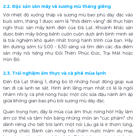
2.2. Đặc sản săn mây và sương mù tháng giêng
Với nhiệt độ xuống thấp và sương mù bao phủ dày đặc vào
buổi sớm, tháng 1 được xem là "thời điểm vàng" để thực hiện
nghi thức săn mây kinh điển của Đà Lạt. Khoảnh khắc săn
được biển mây bồng bềnh cuồn cuộn dưới ánh bình minh sẽ
là trải nghiệm khó quên nhất trong hành trình của bạn. Hãy
lên đường sớm từ 5:00 - 6:30 sáng và tìm đến các địa điểm
săn mây nổi tiếng như Đồi Thiên Phúc Đức, Trại Mát hoặc
Hòn Bồ.
2.3. Trải nghiệm ẩm thực và cà phê mùa lạnh
Đến Đà Lạt tháng 1, đừng bỏ lỡ những hoạt động giúp xua
tan đi cái lạnh se sắt. Hình ảnh lãng mạn nhất có lẽ là ngồi
nhâm nhi ly cà phê nóng hoặc một cốc sữa đậu nành ấm áp
giữa không gian bao phủ bởi sương mù dày đặc.
Quan trọng hơn, đây là mùa của ẩm thực nóng hổi! Hãy làm
ấm cơ thể và tâm hồn bằng những món ăn "cực phẩm" chỉ
dành riêng cho tiết trời lạnh: một nồi Lẩu gà lá é thơm lừng,
những chiếc Bánh căn nóng hổi chấm nước mắm xíu mại,