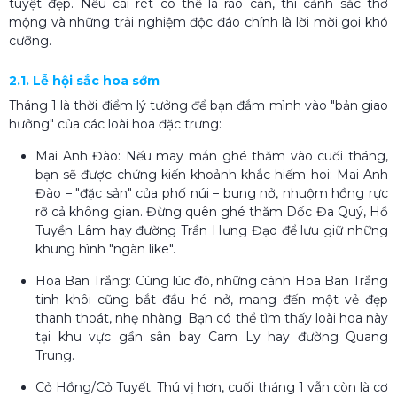
tuyệt đẹp. Nếu cái rét có thể là rào cản, thì cảnh sắc thơ
mộng và những trải nghiệm độc đáo chính là lời mời gọi khó
cưỡng.
2.1. Lễ hội sắc hoa sớm
Tháng 1 là thời điểm lý tưởng để bạn đắm mình vào "bản giao
hưởng" của các loài hoa đặc trưng:
Mai Anh Đào: Nếu may mắn ghé thăm vào cuối tháng,
bạn sẽ được chứng kiến khoảnh khắc hiếm hoi: Mai Anh
Đào – "đặc sản" của phố núi – bung nở, nhuộm hồng rực
rỡ cả không gian. Đừng quên ghé thăm Dốc Đa Quý, Hồ
Tuyền Lâm hay đường Trần Hưng Đạo để lưu giữ những
khung hình "ngàn like".
Hoa Ban Trắng: Cùng lúc đó, những cánh Hoa Ban Trắng
tinh khôi cũng bắt đầu hé nở, mang đến một vẻ đẹp
thanh thoát, nhẹ nhàng. Bạn có thể tìm thấy loài hoa này
tại khu vực gần sân bay Cam Ly hay đường Quang
Trung.
Cỏ Hồng/Cỏ Tuyết: Thú vị hơn, cuối tháng 1 vẫn còn là cơ