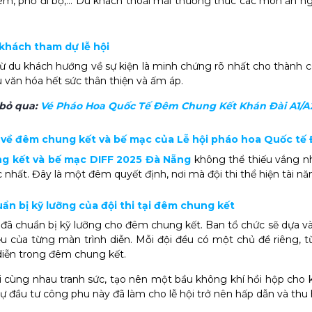
m, phố đi bộ,... Du khách thoải mái thưởng thức các món ăn ng
 khách tham dự lễ hội
ừ du khách hướng về sự kiện là minh chứng rõ nhất cho thành
ưu văn hóa hết sức thân thiện và ấm áp.
bỏ qua:
Vé Pháo Hoa Quốc Tế Đêm Chung Kết Khán Đài A1/A
ết về đêm chung kết và bế mạc của Lễ hội pháo hoa Quốc tế
g kết và bế mạc DIFF 2025 Đà Nẵng
không thể thiếu vắng nh
ắc nhất. Đây là một đêm quyết định, nơi mà đội thi thể hiện tài 
uẩn bị kỹ lưỡng của đội thi tại đêm chung kết
i đã chuẩn bị kỹ lưỡng cho đêm chung kết. Ban tổ chức sẽ dựa và
ệu của từng màn trình diễn. Mỗi đội đều có một chủ đề riêng, từ
iễn trong đêm chung kết.
i cùng nhau tranh sức, tạo nên một bầu không khí hồi hộp cho 
sự đầu tư công phu này đã làm cho lễ hội trở nên hấp dẫn và thu 