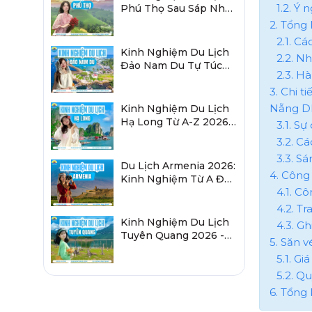
1.2. Ý 
Phú Thọ Sau Sáp Nhập
2026 Chi Tiết A-Z
2. Tổng
2.1. Cá
Kinh Nghiệm Du Lịch
2.2. N
Đảo Nam Du Tự Túc
2.3. H
2026 Chi Tiết Từ A-Z
3. Chi 
Nẵng D
Kinh Nghiệm Du Lịch
Hạ Long Từ A-Z 2026:
3.1. S
Đi Đâu, Ăn Gì, Ở Đâu?
3.2. C
3.3. S
Du Lịch Armenia 2026:
4. Công
Kinh Nghiệm Từ A Đến
4.1. C
Z Cho Người Việt
4.2. Tr
Kinh Nghiệm Du Lịch
4.3. G
Tuyên Quang 2026 -
5. Săn 
Sau Sáp Nhập Hà
5.1. G
Giang
5.2. Qu
6. Tổng 