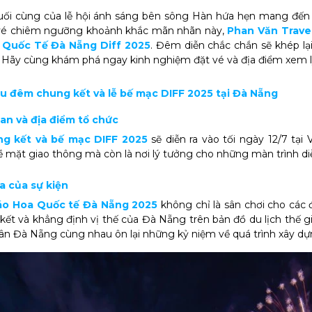
uối cùng của lễ hội ánh sáng bên sông Hàn hứa hẹn mang đến 
vé chiêm ngưỡng khoảnh khắc mãn nhãn này,
Phan Văn Trave
 Quốc Tế Đà Nẵng Diff 2025
. Đêm diễn chắc chắn sẽ khép l
 Hãy cùng khám phá ngay kinh nghiệm đặt vé và địa điểm xem lý
hiệu đêm chung kết và lễ bế mạc DIFF 2025 tại Đà Nẵng
gian và địa điểm tổ chức
g kết và bế mạc DIFF 2025
sẽ diễn ra vào tối ngày 12/7 tạ
về mặt giao thông mà còn là nơi lý tưởng cho những màn trình d
ĩa của sự kiện
áo Hoa Quốc tế Đà Nẵng 2025
không chỉ là sân chơi cho các đ
kết và khẳng định vị thế của Đà Nẵng trên bản đồ du lịch thế 
ân Đà Nẵng cùng nhau ôn lại những kỷ niệm về quá trình xây dựn