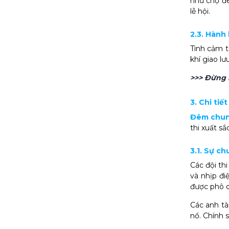
như chợ đê
lễ hội.
2.3. Hành
Tình cảm t
khí giao l
>>> Đừng 
3. Chi ti
Đêm chun
thi xuất s
3.1. Sự ch
Các đội th
và nhịp đi
được phô d
Các anh tà
nổ. Chính 