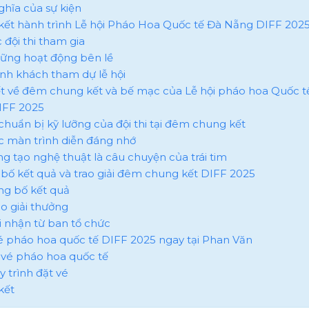
nghĩa của sự kiện
 kết hành trình Lễ hội Pháo Hoa Quốc tế Đà Nẵng DIFF 202
c đội thi tham gia
hững hoạt động bên lề
ành khách tham dự lễ hội
tiết về đêm chung kết và bế mạc của Lễ hội pháo hoa Quốc t
IFF 2025
ự chuẩn bị kỹ lưỡng của đội thi tại đêm chung kết
ác màn trình diễn đáng nhớ
áng tạo nghệ thuật là câu chuyện của trái tim
 bố kết quả và trao giải đêm chung kết DIFF 2025
ông bố kết quả
ao giải thưởng
hi nhận từ ban tổ chức
vé pháo hoa quốc tế DIFF 2025 ngay tại Phan Văn
iá vé pháo hoa quốc tế
y trình đặt vé
kết