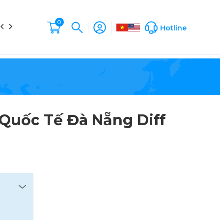
0
in tức
Liên hệ
Hộp Sản Phẩm
Company Profile
Hotline
Quốc Tế Đà Nẵng Diff