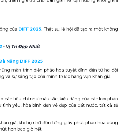
on, tham gia trò chơi dân gian và tận hưởng không khí
 công của
DIFF 2025
. Thật sự, lễ hội đã tạo ra một không
2
- Vị Trí Đẹp Nhất
 Đà Nẵng DIFF 2025
ững màn trình diễn pháo hoa tuyệt đỉnh đến từ hai đội
năng và sự sáng tạo của mình trước hàng vạn khán giả.
o các tiêu chí như màu sắc, kiểu dáng của các loại pháo
 tình yêu, hòa bình đến vẻ đẹp của đất nước, tất cả sẽ
khán giả, khi họ chờ đón từng giây phút pháo hoa bùng
hút hơn bao giờ hết.