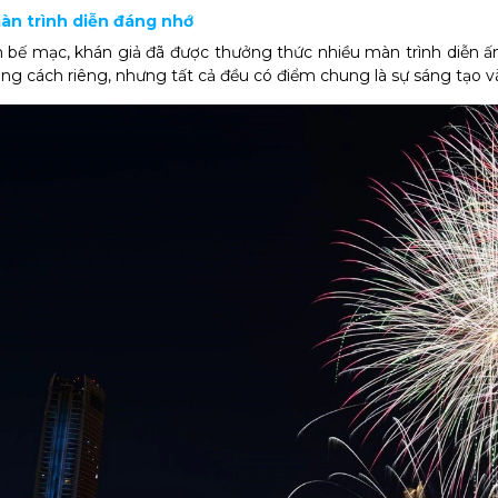
màn trình diễn đáng nhớ
bế mạc, khán giả đã được thưởng thức nhiều màn trình diễn ấn
g cách riêng, nhưng tất cả đều có điểm chung là sự sáng tạo và