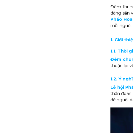
Đêm thi c
dàng săn 
Pháo Hoa
mỗi người.
1. Giới t
1.1. Thời 
Đêm chun
thuận lợi 
1.2. Ý ngh
Lễ hội Ph
thần đoàn 
để người d