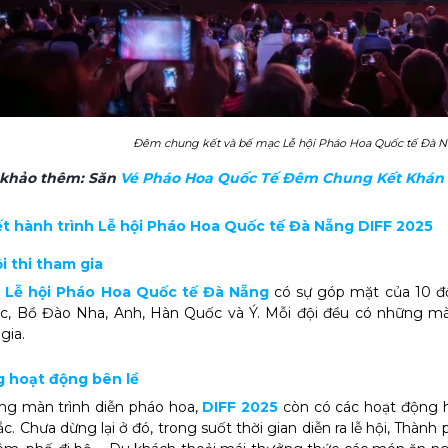
Đêm chung kết và bế mạc Lễ hội Pháo Hoa Quốc tế Đà Nẵn
 khảo thêm:
Săn
Vé Pháo Hoa Quốc Tế Đêm Chung Kết Khán 
ết hành trình Lễ hội Pháo Hoa Quốc tế Đà Nẵng DIFF 2025
ội thi tham gia
,
Lễ hội Pháo Hoa Quốc tế Đà Nẵng
có sự góp mặt của 10 đội
c, Bồ Đào Nha, Anh, Hàn Quốc và Ý. Mỗi đội đều có những mà
gia.
g hoạt động bên lề
ng màn trình diễn pháo hoa,
DIFF 2025
còn có các hoạt động h
ắc. Chưa dừng lại ở đó, trong suốt thời gian diễn ra lễ hội, Th