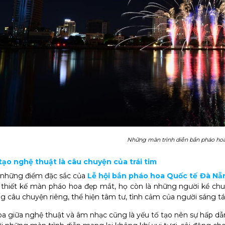
Những màn trình diễn bắn pháo ho
 tạo nghệ thuật là câu chuyện của trái tim
 những điểm đặc sắc của
Lễ hội bắn pháo hoa Quốc tế Đà Nẵ
 thiết kế màn pháo hoa đẹp mắt, họ còn là những người kể c
 câu chuyện riêng, thể hiện tâm tư, tình cảm của người sáng tá
oa giữa nghệ thuật và âm nhạc cũng là yếu tố tạo nên sự hấp d