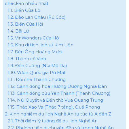
check-in nhiều nhất
1.1. Biển Cửa Lò
1.2. Đảo Lan Châu (Rú Cóc)
1.3. Biển Cửa Hội
1.4. Bãi Lữ
1.5. VinWonders Cửa Hội
1.6. Khu di tích lịch sử Kim Liên
1.7. Đền Ông Hoàng Mười
1.8. Thành cổ Vinh
1.9. Đền Cuông (Núi Mộ Dạ)
1.10. Vườn Quốc gia Pù Mát
1.11. Đồi chè Thanh Chương
1.12. Cánh đồng hoa Hướng Dương Nghĩa Đàn
1.13. Cánh đồng cừu Yên Thành (Thanh Chương)
1.14. Núi Quyết và Đền thờ Vua Quang Trung
1.15. Thác Xao Va (Thác 7 tầng), Quế Phong
2. Kinh nghiệm du lịch Nghệ An tự túc từ A đến Z
2.1. Thời điểm lý tưởng để du lịch Nghệ An
2.2. Phương tiện di chuyển đến và trong Nghệ An