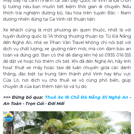
Máy bay hạ cánh nhanh tại Sân bay Quốc tế Vinh là lựa chọn
lý tưởng nếu bạn muốn tiết kiệm thời gian di chuyển. Nếu
thích trải nghiệm đường bộ, tàu hỏa trên tuyến Bắc - Nam
đương nhiên dừng tại Ga Vinh rất thuận tiện.
Xe khách cũng là một phương án quen thuộc, nhất là với
tuyến đường quốc lộ 1A thông thương thuận lợi. Từ Đà Nẵng
đến Nghệ An, nhà xe Phan Văn Travel không chỉ nổi bật với
dịch vụ chất lượng, xe giường nằm mới, mà còn đảm bảo an
toàn và đúng giờ. Bạn có thể dễ dàng liên hệ số 0935 016 555
để đặt vé hoặc hỏi thêm chi tiết. Khi đã đến Nghệ An, hãy linh
hoạt thuê xe máy hoặc taxi để luân chuyển giữa các danh
thắng, đặc biệt tại trung tâm thành phố Vinh hay khu vực
Cửa Lò, nơi dịch vụ cho thuê xe vô cùng phổ biến, giúp
chuyến đi của bạn thêm tiện lợi và tự do.
>>> Đừng bỏ qua:
Thuê Xe 16 Chỗ Đà Nẵng Đi Nghệ An
-
An Toàn - Trọn Gói - Đời Mới