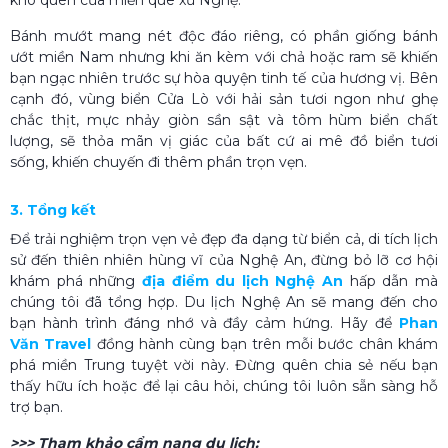
Bánh mướt mang nét độc đáo riêng, có phần giống bánh
ướt miền Nam nhưng khi ăn kèm với chả hoặc ram sẽ khiến
bạn ngạc nhiên trước sự hòa quyện tinh tế của hương vị. Bên
cạnh đó, vùng biển Cửa Lò với hải sản tươi ngon như ghẹ
chắc thịt, mực nhảy giòn sần sật và tôm hùm biển chất
lượng, sẽ thỏa mãn vị giác của bất cứ ai mê đồ biển tươi
sống, khiến chuyến đi thêm phần trọn vẹn.
3. Tổng kết
Để trải nghiệm trọn vẹn vẻ đẹp đa dạng từ biển cả, di tích lịch
sử đến thiên nhiên hùng vĩ của Nghệ An, đừng bỏ lỡ cơ hội
khám phá những
địa điểm du lịch Nghệ An
hấp dẫn mà
chúng tôi đã tổng hợp. Du lịch Nghệ An sẽ mang đến cho
bạn hành trình đáng nhớ và đầy cảm hứng.
Hãy để
Phan
Văn Travel
đồng hành cùng bạn trên mỗi bước chân khám
phá miền Trung tuyệt vời này. Đừng quên chia sẻ nếu bạn
thấy hữu ích hoặc để lại câu hỏi, chúng tôi luôn sẵn sàng hỗ
trợ bạn.
>>> Tham khảo cẩm nang du lịch: