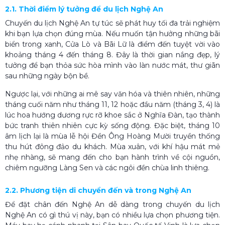
2.1. Thời điểm lý tưởng để du lịch Nghệ An
Chuyến du lịch Nghệ An tự túc sẽ phát huy tối đa trải nghiệm
khi bạn lựa chọn đúng mùa. Nếu muốn tận hưởng những bãi
biển trong xanh, Cửa Lò và Bãi Lữ là điểm đến tuyệt vời vào
khoảng tháng 4 đến tháng 8. Đây là thời gian nắng đẹp, lý
tưởng để bạn thỏa sức hòa mình vào làn nước mát, thư giãn
sau những ngày bộn bề.
Ngược lại, với những ai mê say văn hóa và thiên nhiên, những
tháng cuối năm như tháng 11, 12 hoặc đầu năm (tháng 3, 4) là
lúc hoa hướng dương rực rỡ khoe sắc ở Nghĩa Đàn, tạo thành
bức tranh thiên nhiên cực kỳ sống động. Đặc biệt, tháng 10
âm lịch lại là mùa lễ hội Đền Ông Hoàng Mười truyền thống
thu hút đông đảo du khách. Mùa xuân, với khí hậu mát mẻ
nhẹ nhàng, sẽ mang đến cho bạn hành trình về cội nguồn,
chiêm ngưỡng Làng Sen và các ngôi đền chùa linh thiêng.
2.2. Phương tiện di chuyển đến và trong Nghệ An
Để đặt chân đến Nghệ An dễ dàng trong chuyến du lịch
Nghệ An có gì thú vị này, bạn có nhiều lựa chọn phương tiện.