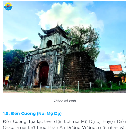
Thành cổ Vinh
1.9. Đền Cuông (Núi Mộ Dạ)
Đền Cuông, tọa lạc trên diện tích núi Mộ Dạ tại huyện Diễn
Châu, là nơi thờ Thục Phán An Dương Vương, một nhân vật