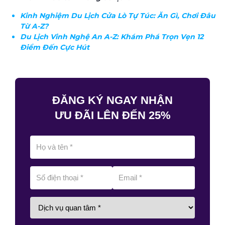
Kinh Nghiệm Du Lịch Cửa Lò Tự Túc: Ăn Gì, Chơi Đâu
Từ A-Z?
Du Lịch Vinh Nghệ An A-Z: Khám Phá Trọn Vẹn 12
Điểm Đến Cực Hút
ĐĂNG KÝ NGAY NHẬN
ƯU ĐÃI LÊN ĐẾN 25%