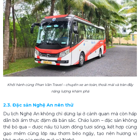
Khởi hành cùng Phan Văn Travel – chuyến xe an toàn, thoải mái và tràn đầy
năng lượng khám phá
2.3. Đặc sản Nghệ An nên thử
Du lịch Nghệ An không chỉ dừng lại ở cảnh quan mà còn hấp
dẫn bởi ẩm thực đậm đà bản sắc. Cháo lươn – đặc sản không
thể bỏ qua – được nấu từ lươn đồng tươi sống, kết hợp cùng
gạo mềm cùng lớp rau thơm béo ngậy, tạo nên hương vị
khó quên của miền quê xứ Nghệ.