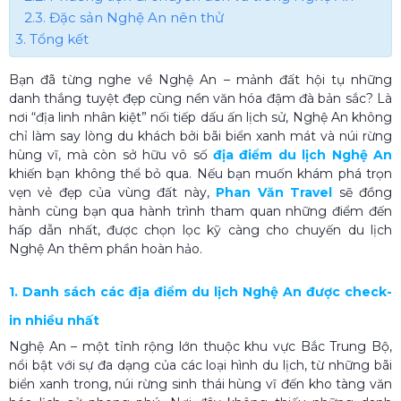
2.3. Đặc sản Nghệ An nên thử
3. Tổng kết
Bạn đã từng nghe về Nghệ An – mảnh đất hội tụ những
danh thắng tuyệt đẹp cùng nền văn hóa đậm đà bản sắc? Là
nơi “địa linh nhân kiệt” nối tiếp dấu ấn lịch sử, Nghệ An không
chỉ làm say lòng du khách bởi bãi biển xanh mát và núi rừng
hùng vĩ, mà còn sở hữu vô số
địa điểm du lịch Nghệ An
khiến bạn không thể bỏ qua. Nếu bạn muốn khám phá trọn
vẹn vẻ đẹp của vùng đất này,
Phan Văn Travel
sẽ đồng
hành cùng bạn qua hành trình tham quan những điểm đến
hấp dẫn nhất, được chọn lọc kỹ càng cho chuyến du lịch
Nghệ An thêm phần hoàn hảo.
1. Danh sách các địa điểm du lịch Nghệ An được check-
in nhiều nhất
Nghệ An – một tỉnh rộng lớn thuộc khu vực Bắc Trung Bộ,
nổi bật với sự đa dạng của các loại hình du lịch, từ những bãi
biển xanh trong, núi rừng sinh thái hùng vĩ đến kho tàng văn