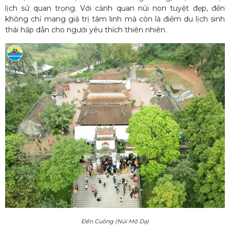
lịch sử quan trọng. Với cảnh quan núi non tuyệt đẹp, đền
không chỉ mang giá trị tâm linh mà còn là điểm du lịch sinh
thái hấp dẫn cho người yêu thích thiên nhiên.
Đền Cuông (Núi Mộ Dạ)