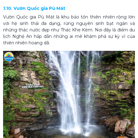
1.10. Vườn Quốc gia Pù Mát
Vườn Quốc gia Pù Mát là khu bảo tồn thiên nhiên rộng lớn
với hệ sinh thái đa dạng, rừng nguyên sinh bạt ngàn và
những thác nước đẹp như Thác Khe Kèm. Nơi đây là điểm du
lịch Nghệ An hấp dẫn những ai mê khám phá sự kỳ vĩ của
thiên nhiên hoang dã.