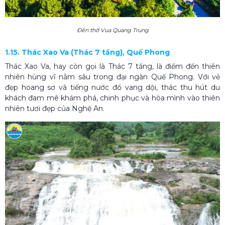
Đền thờ Vua Quang Trung
1.15. Thác Xao Va (Thác 7 tầng), Quế Phong
Thác Xao Va, hay còn gọi là Thác 7 tầng, là điểm đến thiên
nhiên hùng vĩ nằm sâu trong đại ngàn Quế Phong. Với vẻ
đẹp hoang sơ và tiếng nước đổ vang dội, thác thu hút du
khách đam mê khám phá, chinh phục và hòa mình vào thiên
nhiên tươi đẹp của Nghệ An.