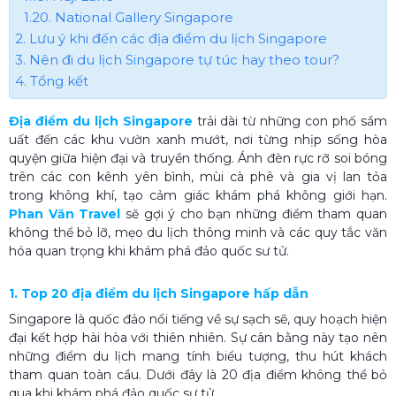
1.20. National Gallery Singapore
2. Lưu ý khi đến các địa điểm du lịch Singapore​
3. Nên đi du lịch Singapore​ tự túc hay theo tour?
4. Tổng kết
Địa điểm du lịch Singapore
trải dài từ những con phố sầm
uất đến các khu vườn xanh mướt, nơi từng nhịp sống hòa
quyện giữa hiện đại và truyền thống. Ánh đèn rực rỡ soi bóng
trên các con kênh yên bình, mùi cà phê và gia vị lan tỏa
trong không khí, tạo cảm giác khám phá không giới hạn.
Phan Văn Travel
sẽ gợi ý cho bạn những điểm tham quan
không thể bỏ lỡ, mẹo du lịch thông minh và các quy tắc văn
hóa quan trọng khi khám phá đảo quốc sư tử.
1. Top 20 địa điểm du lịch Singapore​ hấp dẫn
Singapore là quốc đảo nổi tiếng về sự sạch sẽ, quy hoạch hiện
đại kết hợp hài hòa với thiên nhiên. Sự cân bằng này tạo nên
những điểm du lịch mang tính biểu tượng, thu hút khách
tham quan toàn cầu. Dưới đây là 20 địa điểm không thể bỏ
qua khi khám phá đảo quốc sư tử.