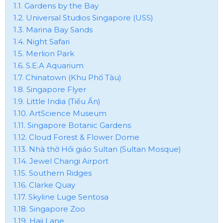
1.1. Gardens by the Bay
1.2. Universal Studios Singapore (USS)
1.3. Marina Bay Sands
1.4. Night Safari
1.5. Merlion Park
1.6. S.E.A Aquarium
1.7. Chinatown (Khu Phố Tàu)
1.8. Singapore Flyer
1.9. Little India (Tiểu Ấn)
1.10. ArtScience Museum
1.11. Singapore Botanic Gardens
1.12. Cloud Forest & Flower Dome
1.13. Nhà thờ Hồi giáo Sultan (Sultan Mosque)
1.14. Jewel Changi Airport
1.15. Southern Ridges
1.16. Clarke Quay
1.17. Skyline Luge Sentosa
1.18. Singapore Zoo
1.19. Haji Lane