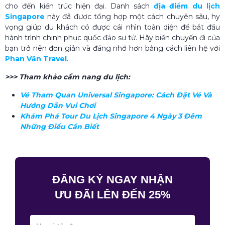
cho đến kiến trúc hiện đại. Danh sách
địa điểm du lịch
Singapore
này đã được tổng hợp một cách chuyên sâu, hy
vọng giúp du khách có được cái nhìn toàn diện để bắt đầu
hành trình chinh phục quốc đảo sư tử. Hãy biến chuyến đi của
bạn trở nên đơn giản và đáng nhớ hơn bằng cách liên hệ với
Phan Văn Travel
.
>>> Tham khảo cẩm nang du lịch:
Vé Tham Quan Universal Singapore: Cách Đặt Vé Và
Hướng Dẫn Vui Chơi
Khám Phá Tour Du Lịch Singapore 4 Ngày 3 Đêm
Những Điều Cần Biết
ĐĂNG KÝ NGAY NHẬN
ƯU ĐÃI LÊN ĐẾN 25%