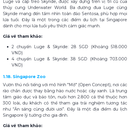
Luge và cáp treo Skyride, được xây dựng trên vị trí cũ của
thủy cung Underwater World. Ba đường đua Luge cùng
Skyride mang đến tầm nhìn toàn đảo Sentosa, phù hợp mọi
lứa tuổi. Đây là một trong các điểm du lịch tại Singapore
dành cho mọi lứa tuổi yêu thích cảm giác mạnh.
Giá vé tham khảo:
2 chuyến Luge & Skyride: 28 SGD (Khoảng 518.000
VND)
4 chuyến Luge & Skyride: 38 SGD (Khoảng 703.000
VND)
1.18. Singapore Zoo
Vườn thú nổi tiếng với mô hình "Mở" (Open Concept), nơi các
rào chắn được thay bằng hào nước hoặc cây xanh. Là trung
tâm giáo dục và bảo tồn, nuôi hơn 2.800 cá thể thuộc hơn
300 loài, du khách có thể tham gia trải nghiệm tương tác
như “Ăn sáng cùng đười ươi”. Đây là một địa điểm du lịch
Singapore lý tưởng cho gia đình.
Giá vé tham khảo: