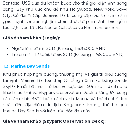
Sentosa, USS đưa du khách bước vào thế giới điện ảnh sống
động. Bảy khu vực chủ đề như Hollywood, New York, Sci-Fi
City, Cổ đại Ai Cập, Jurassic Park, cung cấp các trò chơi cảm
giác mạnh và trải nghiệm chân thực từ phim ảnh, bao gồm
tàu lượn siêu tốc Battlestar Galactica và khu Transformers.
Giá vé tham khảo (1 ngày):
Người lớn: từ 88 SGD (Khoảng 1.628.000 VND)
Trẻ em (4 - 12 tuổi): từ 68 SGD (Khoảng 1.258.000 VND)
1.3. Marina Bay Sands
Khu phức hợp nghỉ dưỡng, thương mại và giải trí biểu tượng
tại vịnh Marina. Ba tòa tháp 55 tầng nối nhau bằng Sands
SkyPark nổi bật với Hồ bơi Vô cực dài 150m (chỉ dành cho
khách lưu trú) và Skypark Observation Deck ở tầng 57, cung
cấp tầm nhìn 360° toàn cảnh vịnh Marina và thành phố. Khi
nhắc đến địa điểm du lịch Singapore, không thể bỏ qua
Marina Bay Sands với kiến trúc độc đáo này.
Giá vé tham khảo (Skypark Observation Deck):