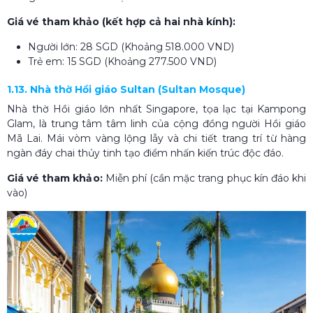
Giá vé tham khảo (kết hợp cả hai nhà kính):
Người lớn: 28 SGD (Khoảng 518.000 VND)
Trẻ em: 15 SGD (Khoảng 277.500 VND)
1.13. Nhà thờ Hồi giáo Sultan (Sultan Mosque)
Nhà thờ Hồi giáo lớn nhất Singapore, tọa lạc tại Kampong
Glam, là trung tâm tâm linh của cộng đồng người Hồi giáo
Mã Lai. Mái vòm vàng lộng lẫy và chi tiết trang trí từ hàng
ngàn đáy chai thủy tinh tạo điểm nhấn kiến trúc độc đáo.
Giá vé tham khảo:
Miễn phí (cần mặc trang phục kín đáo khi
vào)