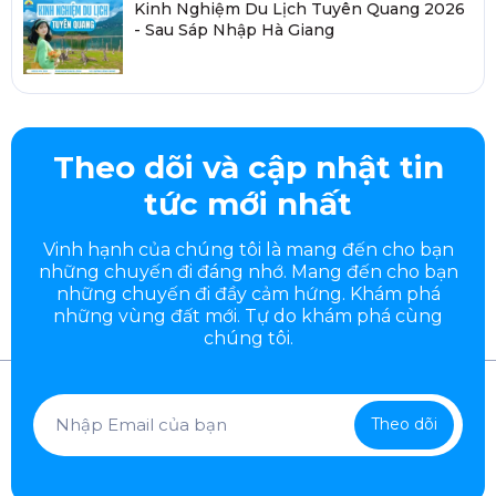
Kinh Nghiệm Du Lịch Tuyên Quang 2026
- Sau Sáp Nhập Hà Giang
Theo dõi và cập nhật tin
tức mới nhất
Vinh hạnh của chúng tôi là mang đến cho bạn
những chuyến đi đáng nhớ. Mang đến cho bạn
những chuyến đi đầy
cảm hứng. Khám phá
những vùng đất mới. Tự do khám phá cùng
chúng tôi.
Theo dõi