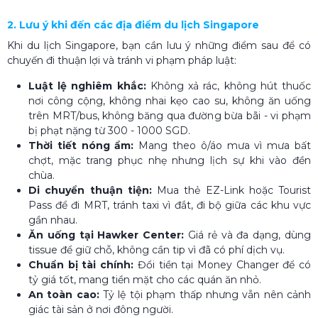
2. Lưu ý khi đến các địa điểm du lịch Singapore​
Khi du lịch Singapore, bạn cần lưu ý những điểm sau để có
chuyến đi thuận lợi và tránh vi phạm pháp luật:
Luật lệ nghiêm khắc:
Không xả rác, không hút thuốc
nơi công cộng, không nhai kẹo cao su, không ăn uống
trên MRT/bus, không băng qua đường bừa bãi - vi phạm
bị phạt nặng từ 300 - 1000 SGD.
Thời tiết nóng ẩm:
Mang theo ô/áo mưa vì mưa bất
chợt, mặc trang phục nhẹ nhưng lịch sự khi vào đền
chùa.
Di chuyển thuận tiện:
Mua thẻ EZ-Link hoặc Tourist
Pass để đi MRT, tránh taxi vì đắt, đi bộ giữa các khu vực
gần nhau.
Ăn uống tại Hawker Center:
Giá rẻ và đa dạng, dùng
tissue để giữ chỗ, không cần tip vì đã có phí dịch vụ.
Chuẩn bị tài chính:
Đổi tiền tại Money Changer để có
tỷ giá tốt, mang tiền mặt cho các quán ăn nhỏ.
An toàn cao:
Tỷ lệ tội phạm thấp nhưng vẫn nên cảnh
giác tài sản ở nơi đông người.