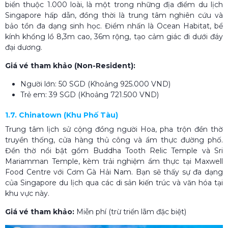
biển thuộc 1.000 loài, là một trong những địa điểm du lịch
Singapore hấp dẫn, đồng thời là trung tâm nghiên cứu và
bảo tồn đa dạng sinh học. Điểm nhấn là Ocean Habitat, bể
kính khổng lồ 8,3m cao, 36m rộng, tạo cảm giác đi dưới đáy
đại dương.
Giá vé tham khảo (Non-Resident):
Người lớn: 50 SGD (Khoảng 925.000 VND)
Trẻ em: 39 SGD (Khoảng 721.500 VND)
1.7. Chinatown (Khu Phố Tàu)
Trung tâm lịch sử cộng đồng người Hoa, pha trộn đền thờ
truyền thống, cửa hàng thủ công và ẩm thực đường phố.
Đền thờ nổi bật gồm Buddha Tooth Relic Temple và Sri
Mariamman Temple, kèm trải nghiệm ẩm thực tại Maxwell
Food Centre với Cơm Gà Hải Nam. Bạn sẽ thấy sự đa dạng
của Singapore du lịch qua các di sản kiến trúc và văn hóa tại
khu vực này.
Giá vé tham khảo:
Miễn phí (trừ triển lãm đặc biệt)