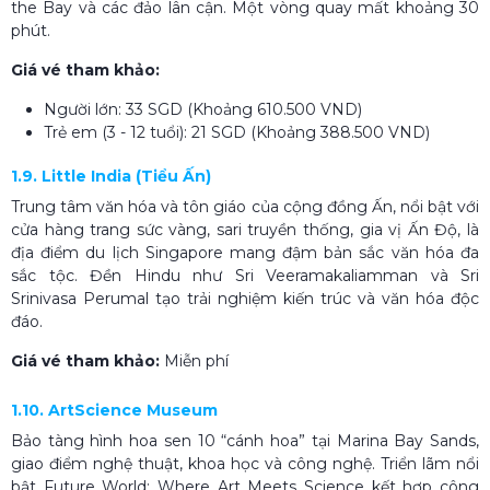
the Bay và các đảo lân cận. Một vòng quay mất khoảng 30
phút.
Giá vé tham khảo:
Người lớn: 33 SGD (Khoảng 610.500 VND)
Trẻ em (3 - 12 tuổi): 21 SGD (Khoảng 388.500 VND)
1.9. Little India (Tiểu Ấn)
Trung tâm văn hóa và tôn giáo của cộng đồng Ấn, nổi bật với
cửa hàng trang sức vàng, sari truyền thống, gia vị Ấn Độ, là
địa điểm du lịch Singapore mang đậm bản sắc văn hóa đa
sắc tộc. Đền Hindu như Sri Veeramakaliamman và Sri
Srinivasa Perumal tạo trải nghiệm kiến trúc và văn hóa độc
đáo.
Giá vé tham khảo:
Miễn phí
1.10. ArtScience Museum
Bảo tàng hình hoa sen 10 “cánh hoa” tại Marina Bay Sands,
giao điểm nghệ thuật, khoa học và công nghệ. Triển lãm nổi
bật Future World: Where Art Meets Science kết hợp công