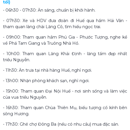
tối)
- 06h30 - 07h30: Ăn sáng, chuẩn bị khởi hành.
- 07h30: Xe và HDV đưa đoàn đi Huế qua hầm Hải Vân -
tham quan làng chài Lăng Cô, tìm hiểu ngọc trai.
- 09h00: Tham quan hầm Phú Gia - Phước Tượng, nghe kể
về Phá Tam Giang và Truông Nhà Hồ.
- 10h00: Tham quan Lăng Khải Định - lăng tẩm đẹp nhất
triều Nguyễn.
- 11h30: Ăn trưa tại nhà hàng Huế, nghỉ ngơi.
- 13h00: Nhận phòng khách sạn, nghỉ ngơi.
- 15h00: Tham quan Đại Nội Huế - nơi sinh sống và làm việc
của vua triều Nguyễn.
- 16h30: Tham quan Chùa Thiên Mụ, biểu tượng cổ kính bên
sông Hương.
- 17h30: Ghé chợ Đông Ba (nếu có nhu cầu) mua đặc sản.