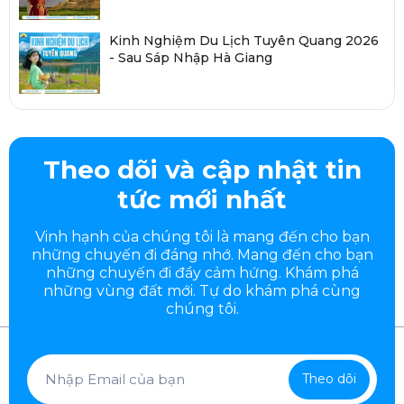
Kinh Nghiệm Du Lịch Tuyên Quang 2026
- Sau Sáp Nhập Hà Giang
Theo dõi và cập nhật tin
tức mới nhất
Vinh hạnh của chúng tôi là mang đến cho bạn
những chuyến đi đáng nhớ. Mang đến cho bạn
những chuyến đi đầy
cảm hứng. Khám phá
những vùng đất mới. Tự do khám phá cùng
chúng tôi.
Theo dõi