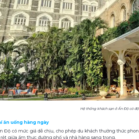
Hệ thống khách sạn ở Ấn Độ có độ
phí ăn uống hàng ngày
 Độ có mức giá dễ chịu, cho phép du khách thưởng thức phong 
õ rệt giữa ẩm thực đường phố và nhà hàng sang trọng.