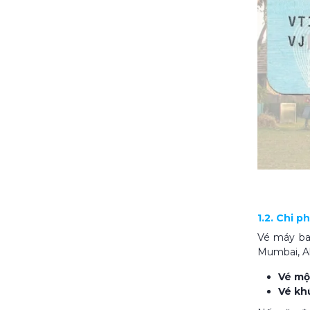
1.2. Chi p
Vé máy bay
Mumbai, Ah
Vé mộ
Vé khứ