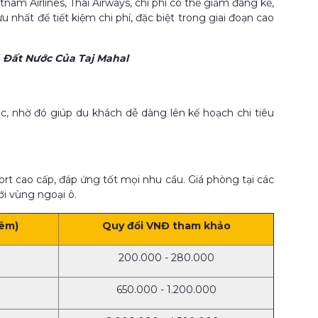
nam Airlines, Thai Airways, chi phí có thể giảm đáng kể,
 nhất để tiết kiệm chi phí, đặc biệt trong giai đoạn cao
 Đất Nước Của Taj Mahal
c, nhờ đó giúp du khách dễ dàng lên kế hoạch chi tiêu
rt cao cấp, đáp ứng tốt mọi nhu cầu. Giá phòng tại các
i vùng ngoại ô.
đêm)
Quy đổi VNĐ tham khảo
200.000 - 280.000
650.000 - 1.200.000