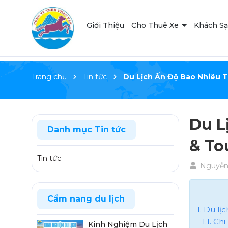
Giới Thiệu
Cho Thuê Xe
Khách S
Trang chủ
Tin tức
Du Lịch Ấn Độ Bao Nhiêu T
Du L
Danh mục Tin tức
& To
Tin tức
Nguyễn 
Cẩm nang du lịch
1. Du lị
1.1. Chi
Kinh Nghiệm Du Lịch