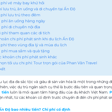
hi phí vé máy bay khứ hồi
hí lưu trú, ăn uống và di chuyển tại Ấn Độ
i phí lưu trú theo đêm
hi phí ăn uống hàng ngày
i phí di chuyển nội địa
hi phí tham quan các di tích
hoản chi phí phát sinh khi du lịch Ấn Độ
i phí theo vùng địa lý và mùa du lịch
hi phí mua sắm và quà tặng
ác khoản chi phí phát sinh khác
họn tối ưu chi phí: Tour trọn gói của Phan Văn Travel
kết
ểu lục địa đa sắc tộc và giàu di sản văn hóa là một trong những đ
nhiên, việc dự trù ngân sách cụ thể là bước đầu tiên và quan trọ
 tiền
luôn là mối quan tâm hàng đầu của du khách Việt Nam.
P
n nhất, từ các khoản cố định trước chuyến đi đến chi phí phát sin
 Ấn Độ bao nhiêu tiền​? Chi phí cố định