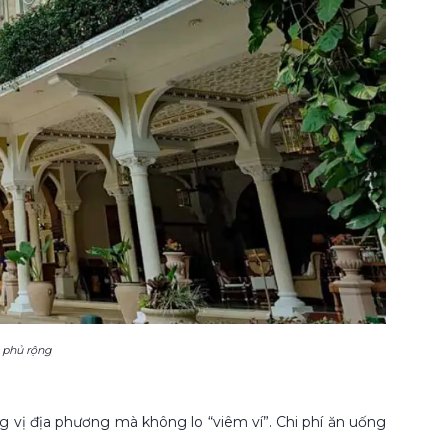
 phủ rộng
vị địa phương mà không lo “viêm ví”. Chi phí ăn uống