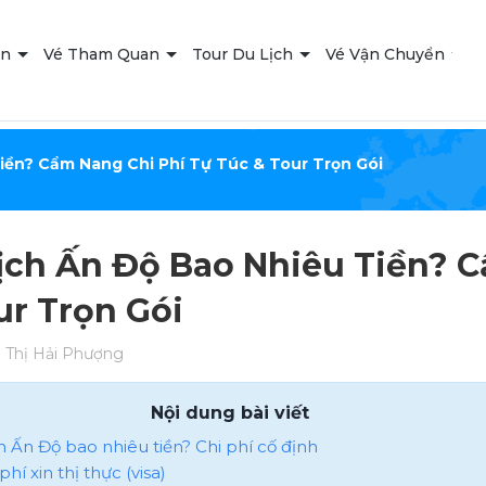
ạn
Vé Tham Quan
Tour Du Lịch
Vé Vận Chuyển
T
iền? Cẩm Nang Chi Phí Tự Túc & Tour Trọn Gói
ịch Ấn Độ Bao Nhiêu Tiền? C
ur Trọn Gói
Thị Hải Phượng
Nội dung bài viết
ch Ấn Độ bao nhiêu tiền​? Chi phí cố định
 phí xin thị thực (visa)