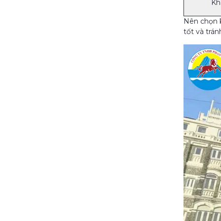
Kh
Nên chọn k
tốt và trá