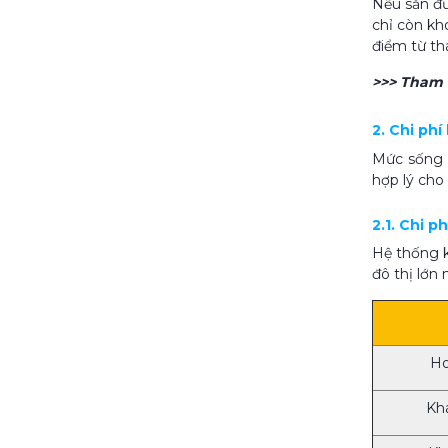
Nếu săn đư
chỉ còn kh
điểm từ th
>>> Tham
2. Chi phí
Mức sống t
hợp lý cho
2.1. Chi p
Hệ thống k
đô thị lớn
Ho
Khá