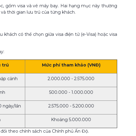
ộc, gồm visa và vé máy bay. Hai hạng mục này thường
và thời gian lưu trú của từng khách.
 khách có thể chọn giữa visa điện tử (e-Visa) hoặc visa
y:
 trú
Mức phí tham khảo (VNĐ)
nhập cảnh
2.000.000 - 2.575.000
ảnh
500.000 - 1.000.000
0 ngày/lần
2.575.000 - 5.200.000
h
Khoảng 5.000.000
y đổi theo chính sách của Chính phủ Ấn Độ.