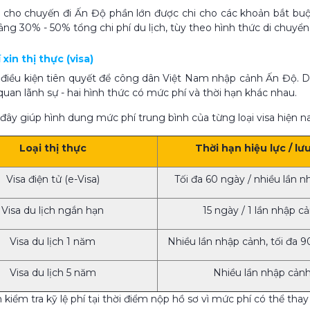
 cho chuyến đi Ấn Độ phần lớn được chi cho các khoản bắt bu
ng 30% - 50% tổng chi phí du lịch, tùy theo hình thức di chuyển 
í xin thị thực (visa)
à điều kiện tiên quyết để công dân Việt Nam nhập cảnh Ấn Độ. Du
 quan lãnh sự - hai hình thức có mức phí và thời hạn khác nhau.
đây giúp hình dung mức phí trung bình của từng loại visa hiện na
Loại thị thực
Thời hạn hiệu lực / lưu
Visa điện tử (e-Visa)
Tối đa 60 ngày / nhiều lần 
Visa du lịch ngắn hạn
15 ngày / 1 lần nhập c
Visa du lịch 1 năm
Nhiều lần nhập cảnh, tối đa 9
Visa du lịch 5 năm
Nhiều lần nhập cản
 kiểm tra kỹ lệ phí tại thời điểm nộp hồ sơ vì mức phí có thể tha