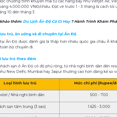
ợc chương trình khuyến mãi từ các hãng bay như Vietjet Air, Viet
oảng 4.000.000 VNĐ/chiều. Đặt vé trước 1 - 3 tháng là cách tối ưu
áng 10 đến tháng 3.
 khảo thêm:
Du Lịch Ấn Độ Có Gì Hay​
? Hành Trình Khám Phá
 lưu trú, ăn uống và di chuyển tại Ấn Độ
ại Ấn Độ được đánh giá là thấp hơn nhiều quốc gia châu Á khá
 toàn bộ chuyến đi.
hí lưu trú theo đêm
hách sạn ở Ấn Độ có độ phủ rộng, từ nhà nghỉ bình dân đến reso
 như New Delhi, Mumbai hay Jaipur thường cao hơn đáng kể so vớ
Loại hình lưu trú
Mức chi phí (Rupee/
stel / Nhà nghỉ bình dân
500 - 700
ch sạn tầm trung (3 sao)
1.625 - 3.000