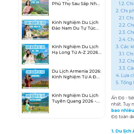
1.2. C
Phú Thọ Sau Sáp Nhập
2026 Chi Tiết A-Z
2. Chi p
2.1. Ch
Kinh Nghiệm Du Lịch
2.2. C
Đảo Nam Du Tự Túc
2.3. Ch
2026 Chi Tiết Từ A-Z
2.4. C
3. Các k
Kinh Nghiệm Du Lịch
Hạ Long Từ A-Z 2026:
3.1. Ch
Đi Đâu, Ăn Gì, Ở Đâu?
3.2. C
3.3. C
Du Lịch Armenia 2026:
4. Lựa c
Kinh Nghiệm Từ A Đến
5. Tổng 
Z Cho Người Việt
Kinh Nghiệm Du Lịch
Ấn Độ - ti
Tuyên Quang 2026 -
nhất. Tuy 
Sau Sáp Nhập Hà
bao nhiêu
Giang
Độ toàn diệ
1. Du lịch