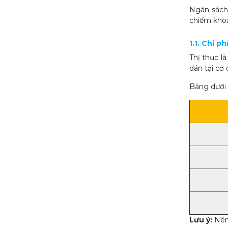
Ngân sách
chiếm khoả
1.1. Chi ph
Thị thực l
dán tại cơ
Bảng dưới 
Lưu ý:
Nên