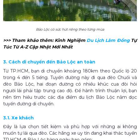
Bảo Lộc có sức hút riêng theo từng mùa
>>> Tham khảo thêm: Kinh Nghiệm
Du Lịch Lâm Đồng​
Tự
Túc Từ A-Z Cập Nhật Mới Nhất
3. Cách di chuyển đến Bảo Lộc an toàn
Từ TP.HCM, bạn di chuyển khoảng 180km theo Quốc lộ 20
trong 4 đến 5 tiếng. Tuyến đường này đi qua đèo Chuối và
đèo Bảo Lộc, hai đoạn đường có nhiều khúc cua đòi hỏi
người lái phải tập trung cao độ. Để hành trình thuận lợi, bạn
nên tìm hiểu trước các địa điểm du lịch Bảo Lộc nằm dọc
tuyến đường di chuyển.
3.1. Xe khách
Đây là lựa chọn tiết kiệm và phù hợp với những ai không
muốn tự lái qua đèo. Các hãng xe uy tín đang khai thác tuyến
TP.HCM đi Bảo Lộc hàng ngày bao gồm: