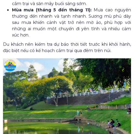
cắm trại và săn mây buổi sáng sớm.
Mùa mưa (tháng 5 đến tháng 11):
Mưa cao nguyên
thường đến nhanh và tạnh nhanh. Sương mù phủ dày
sau mưa khiến cảnh vật trở nên mờ ảo, phù hợp với
những ai muốn một chuyến đi yên tĩnh và nhiều cảm
xúc hơn.
Du khách nên kiểm tra dự báo thời tiết trước khi khởi hành,
đặc biệt nếu có kế hoạch cắm trại qua đêm trên núi.