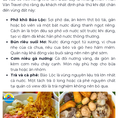
Văn Travel cho rằng du khách nhất định phải thử khi đặt chân
đến vùng đất này:
Phở khô Bảo Lộc:
Sợi phở dai, ăn kèm thịt bò tái, gân
hoặc bò viên và một bát nước dùng thanh ngọt riêng.
Cách ăn là trộn đều sợi phở với nước sốt trước khi dùng,
tạo vị đậm đà khác hẳn phở nước thông thường.
Bún riêu suối Mơ:
Nước dùng ngọt từ xương, vị chua
nhẹ của cà chua, riêu cua béo và giò heo hầm mềm.
Quán này khá đông vào buổi sáng nên nên ghé sớm.
Cơm niêu gà nướng:
Gà đồi nướng vàng, da giòn ăn
kèm cơm niêu cháy cạnh. Món này phù hợp cho bữa
trưa hoặc ăn nhóm.
Trà và cà phê:
Bảo Lộc là vùng nguyên liệu trà lớn nhất
cả nước. Một tách trà ô long hoặc cà phê nguyên chất
tại quán có view đồi là trải nghiệm không nên bỏ qua.