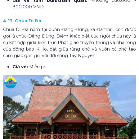
Giá vé tắm bùn/tham quan:
Khoảng 350.000 -
800.000 VND
4.13. Chùa Di Đà
Chùa Di Đà nằm tại buôn Đang Đừng, xã Đambri, còn được
gọi là chùa Đăng Đừng. Điểm khác biệt của ngôi chùa này là
sự kết hợp giữa kiến trúc Phật giáo truyền thống và nhà rông
của đồng bào K'Ho, đặt giữa rừng chè và vườn cà phê tạo
cảm giác gần gũi với đời sống Tây Nguyên.
Giá vé:
Miễn phí