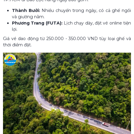
Thành Bưởi:
Nhiều chuyến trong ngày, có cả ghế ngồi
và giường nằm.
Phương Trang (FUTA):
Lịch chạy dày, đặt vé online tiện
lợi.
Giá vé dao động từ 250.000 - 350.000 VND tùy loại ghế và
thời điểm đặt.