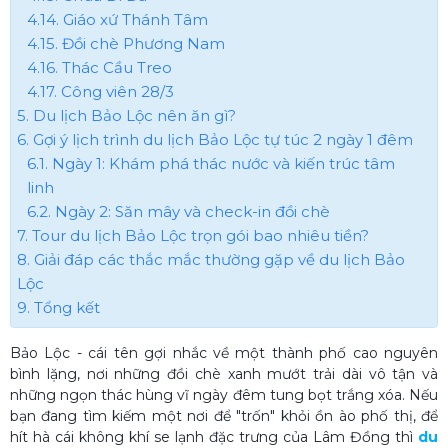
4.14. Giáo xứ Thánh Tâm
4.15. Đồi chè Phương Nam
4.16. Thác Cầu Treo
4.17. Công viên 28/3
5. Du lịch Bảo Lộc nên ăn gì?
6. Gợi ý lịch trình du lịch Bảo Lộc tự túc 2 ngày 1 đêm
6.1. Ngày 1: Khám phá thác nước và kiến trúc tâm
linh
6.2. Ngày 2: Săn mây và check-in đồi chè
7. Tour du lịch Bảo Lộc trọn gói bao nhiêu tiền?
8. Giải đáp các thắc mắc thường gặp về du lịch Bảo
Lộc
9. Tổng kết
Bảo Lộc - cái tên gợi nhắc về một thành phố cao nguyên
bình lặng, nơi những đồi chè xanh mướt trải dài vô tận và
những ngọn thác hùng vĩ ngày đêm tung bọt trắng xóa. Nếu
bạn đang tìm kiếm một nơi để "trốn" khỏi ồn ào phố thị, để
hít hà cái không khí se lạnh đặc trưng của Lâm Đồng thì
du