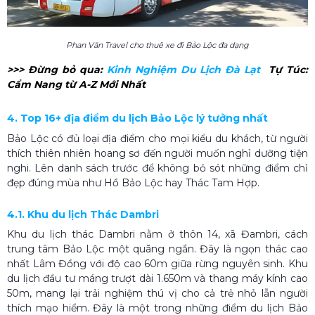
Phan Văn Travel cho thuê xe đi Bảo Lộc đa dạng
>>> Đừng bỏ qua:
Kinh Nghiệm Du Lịch Đà Lạt
Tự Túc:
Cẩm Nang từ A-Z Mới Nhất
4. Top 16+ địa điểm du lịch Bảo Lộc lý tưởng nhất
Bảo Lộc có đủ loại địa điểm cho mọi kiểu du khách, từ người
thích thiên nhiên hoang sơ đến người muốn nghỉ dưỡng tiện
nghi. Lên danh sách trước để không bỏ sót những điểm chỉ
đẹp đúng mùa như Hồ Bảo Lộc hay Thác Tam Hợp.
4.1. Khu du lịch Thác Dambri
Khu du lịch thác Dambri nằm ở thôn 14, xã Đambri, cách
trung tâm Bảo Lộc một quãng ngắn. Đây là ngọn thác cao
nhất Lâm Đồng với độ cao 60m giữa rừng nguyên sinh. Khu
du lịch đầu tư máng trượt dài 1.650m và thang máy kính cao
50m, mang lại trải nghiệm thú vị cho cả trẻ nhỏ lẫn người
thích mạo hiểm. Đây là một trong những điểm du lịch Bảo