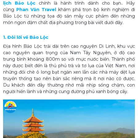
lịch Bảo Lộc
chính là hành trình dành cho bạn.. Hãy
cùng
Phan Văn Travel
khám phá trọn bộ kinh nghiệm đi
Bảo Lộc từ những tọa độ săn mây cực phẩm đến những
món ngon đậm chất địa phương trong bài viết dưới đây.
1. Đôi lời về Bảo Lộc
Địa hình Bảo Lộc trải dài trên cao nguyên Di Linh, khu vực
cao nguyên quan trọng của Nam Tây Nguyên, ở độ cao
trung bình khoảng 800m so với mực nước biển. Thành phố
này được biết đến là thủ phủ trà và tơ lụa của Việt Nam, nơi
những đồi chè ô long bạt ngàn xen lẫn các nhà máy dệt lụa
truyền thống tạo nên bản sắc riêng mà ít nơi nào có được.
Du khách đến đây thường nhớ mãi nhịp sống chậm, con
người hiền lành và những cung đường phủ xanh bóng cây.