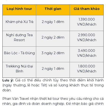
Loại hình tour
Thời gian
Giá tham khảo
1.390.000
Khám phá Xứ Trà
2 ngày 1 đêm
VND/khách
Nghỉ dưỡng Tea
2.990.000
2 ngày 2 đêm
Resort
VND/khách
3.490.000
Bảo Lộc - Tà Đùng
3 ngày 2 đêm
VND/khách
Trekking Núi Đại
1.800.000
2 ngày 1 đêm
Bình
VND/khách
Lưu ý:
Giá có thể điều chỉnh tùy theo thời điểm khởi hành
(ngày thường, lễ hoặc Tết) và số lượng khách thực tế trong
đoàn.
Phan Văn Travel nhận thiết kế tour theo yêu cầu riêng cho cá
nhân, gia đình và đoàn doanh nghiệp. Để nhận báo giá chính