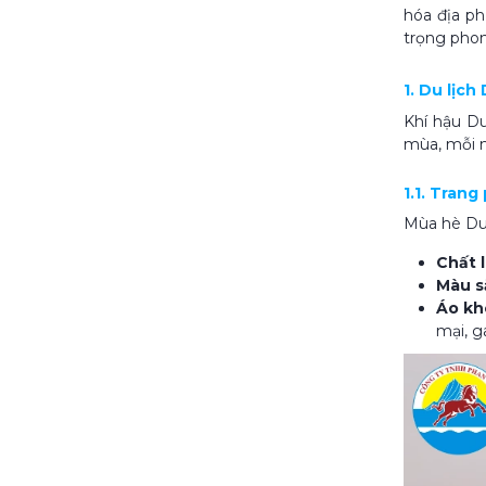
hóa địa p
trọng phon
1. Du lịch
Khí hậu Du
mùa, mỗi m
1.1. Tran
Mùa hè Dub
Chất l
Màu s
Áo kh
mại, g