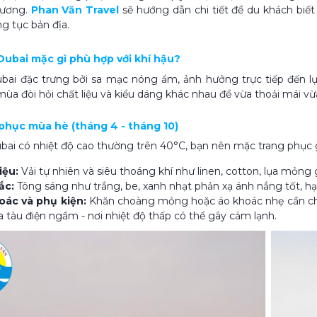
hương.
Phan Văn Travel
sẽ hướng dẫn chi tiết để du khách biết 
g tục bản địa.
 Dubai mặc gì phù hợp với khí hậu?
bai đặc trưng bởi sa mạc nóng ẩm, ảnh hưởng trực tiếp đến lựa
ùa đòi hỏi chất liệu và kiểu dáng khác nhau để vừa thoải mái v
g phục mùa hè (tháng 4 - tháng 10)
ai có nhiệt độ cao thường trên 40°C, bạn nên mặc trang phục g
iệu:
Vải tự nhiên và siêu thoáng khí như linen, cotton, lụa mỏng 
ắc:
Tông sáng như trắng, be, xanh nhạt phản xạ ánh nắng tốt, hạ
oác và phụ kiện:
Khăn choàng mỏng hoặc áo khoác nhẹ cần ch
a tàu điện ngầm - nơi nhiệt độ thấp có thể gây cảm lạnh.