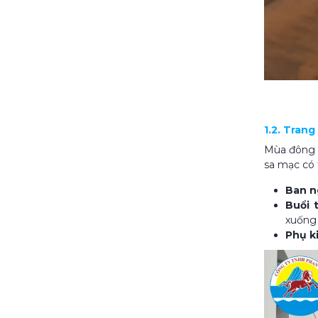
1.2. Tran
Mùa đông l
sa mạc có 
Ban n
Buổi t
xuống 
Phụ k