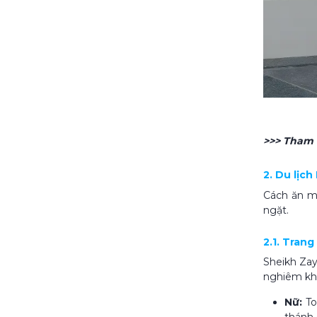
>>> Tham
2. Du lịc
Cách ăn mặ
ngặt.
2.1. Tran
Sheikh Za
nghiêm khắ
Nữ:
To