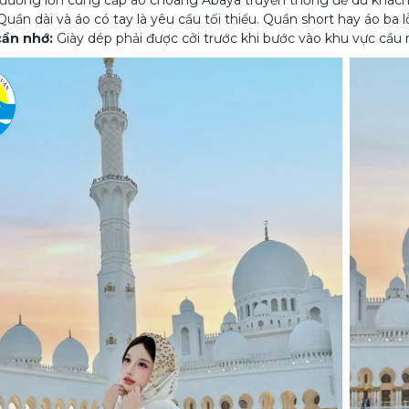
đường lớn cung cấp áo choàng Abaya truyền thống để du khách
Quần dài và áo có tay là yêu cầu tối thiểu. Quần short hay áo ba 
cần nhớ:
Giày dép phải được cởi trước khi bước vào khu vực cầu