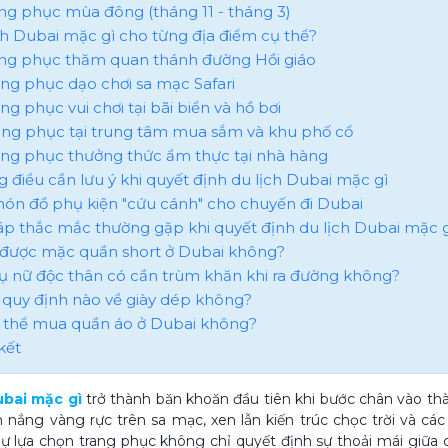
rang phục mùa đông (tháng 11 - tháng 3)
ịch Dubai mặc gì cho từng địa điểm cụ thể?
rang phục thăm quan thánh đường Hồi giáo
rang phục dạo chơi sa mạc Safari
ang phục vui chơi tại bãi biển và hồ bơi
rang phục tại trung tâm mua sắm và khu phố cổ
rang phục thưởng thức ẩm thực tại nhà hàng
 điều cần lưu ý khi quyết định du lịch Dubai mặc gì​
món đồ phụ kiện "cứu cánh" cho chuyến đi Dubai
 đáp thắc mắc thường gặp khi quyết định du lịch Dubai mặc g
ó được mặc quần short ở Dubai không?
hụ nữ độc thân có cần trùm khăn khi ra đường không?
ó quy định nào về giày dép không?
ó thể mua quần áo ở Dubai không?
kết
ubai mặc gì
trở thành băn khoăn đầu tiên khi bước chân vào thà
 nắng vàng rực trên sa mạc, xen lẫn kiến trúc chọc trời và c
ự lựa chọn trang phục không chỉ quyết định sự thoải mái giữa 