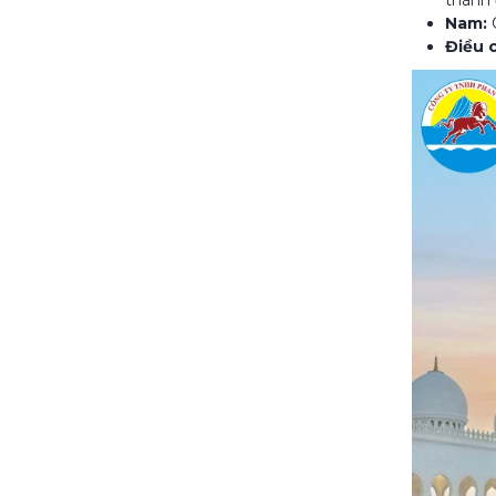
thánh 
Nam:
Điều 