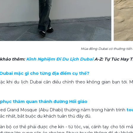
Mùa đông Dubai có thường tiết 
 khảo thêm:
Kinh Nghiệm Đi Du Lịch Dubai​
A-Z: Tự Túc Hay 
h Dubai mặc gì cho từng địa điểm cụ thể?
c khi du lịch Dubai cần điều chỉnh theo không gian bạn tới. M
g phục thăm quan thánh đường Hồi giáo
yed Grand Mosque (Abu Dhabi) thường nằm trong hành trình
to
c nhất, bắt buộc du khách tuân thủ đầy đủ.
àn bộ cơ thể phải được che kín - từ tóc, vai, cánh tay cho tới 