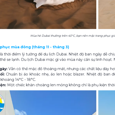
Mùa hè Dubai thường trên 40°C, bạn nên mặc trang phục giú
g phục mùa đông (tháng 11 - tháng 3)
à thời điểm lý tưởng để du lịch Dubai. Nhiệt độ ban ngày dễ chị
thể se lạnh. Du lịch Dubai mặc gì​ vào mùa này cần sự linh hoạt
gày:
Vẫn có thể mặc đồ thoáng mát, nhưng các chất liệu dày h
ối:
Chuẩn bị áo khoác nhẹ, áo len hoặc blazer. Nhiệt độ ban đ
khoảng 14°C - 18°C.
iện:
Một chiếc khăn choàng len mỏng không chỉ là phụ kiện thời