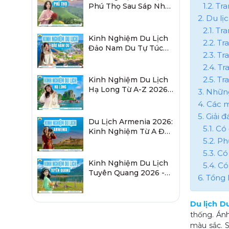
1.2. T
Phú Thọ Sau Sáp Nhập
2026 Chi Tiết A-Z
2. Du l
2.1. T
Kinh Nghiệm Du Lịch
2.2. T
Đảo Nam Du Tự Túc
2.3. Tr
2026 Chi Tiết Từ A-Z
2.4. T
2.5. T
Kinh Nghiệm Du Lịch
Hạ Long Từ A-Z 2026:
3. Những
Đi Đâu, Ăn Gì, Ở Đâu?
4. Các 
5. Giải
Du Lịch Armenia 2026:
5.1. C
Kinh Nghiệm Từ A Đến
5.2. P
Z Cho Người Việt
5.3. C
Kinh Nghiệm Du Lịch
5.4. C
Tuyên Quang 2026 -
6. Tổng 
Sau Sáp Nhập Hà
Giang
Du lịch D
thống. Ánh
màu sắc. S