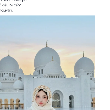
 mượn miễn phí.
lỗ đều bị cấm.
 nguyện.