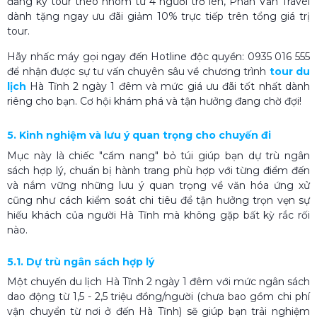
đăng ký tour theo nhóm từ 4 người trở lên, Phan Văn Travel
dành tặng ngay ưu đãi giảm 10% trực tiếp trên tổng giá trị
tour.
Hãy nhấc máy gọi ngay đến Hotline độc quyền: 0935 016 555
để nhận được sự tư vấn chuyên sâu về chương trình
tour
du
lịch
Hà Tĩnh 2 ngày 1 đêm và mức giá ưu đãi tốt nhất dành
riêng cho bạn. Cơ hội khám phá và tận hưởng đang chờ đợi!
5. Kinh nghiệm và lưu ý quan trọng cho chuyến đi
Mục này là chiếc "cẩm nang" bỏ túi giúp bạn dự trù ngân
sách hợp lý, chuẩn bị hành trang phù hợp với từng điểm đến
và nắm vững những lưu ý quan trọng về văn hóa ứng xử
cũng như cách kiểm soát chi tiêu để tận hưởng trọn vẹn sự
hiếu khách của người Hà Tĩnh mà không gặp bất kỳ rắc rối
nào.
5.1. Dự trù ngân sách hợp lý
Một chuyến du lịch Hà Tĩnh 2 ngày 1 đêm với mức ngân sách
dao động từ 1,5 - 2,5 triệu đồng/người (chưa bao gồm chi phí
vận chuyển từ nơi ở đến Hà Tĩnh) sẽ giúp bạn trải nghiệm