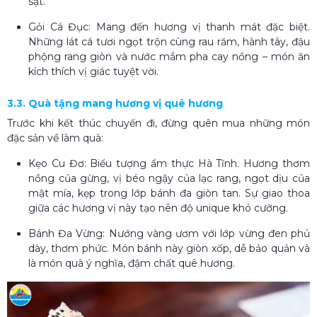
sật.
Gỏi Cá Đục: Mang đến hương vị thanh mát đặc biệt.
Những lát cá tươi ngọt trộn cùng rau răm, hành tây, đậu
phộng rang giòn và nước mắm pha cay nồng – món ăn
kích thích vị giác tuyệt vời.
3.3. Quà tặng mang hương vị quê hương
Trước khi kết thúc chuyến đi, đừng quên mua những món
đặc sản về làm quà:
Kẹo Cu Đơ: Biểu tượng ẩm thực Hà Tĩnh. Hương thơm
nồng của gừng, vị béo ngậy của lạc rang, ngọt dịu của
mật mía, kẹp trong lớp bánh đa giòn tan. Sự giao thoa
giữa các hương vị này tạo nên độ unique khó cưỡng.
Bánh Đa Vừng: Nướng vàng ươm với lớp vừng đen phủ
dày, thơm phức. Món bánh này giòn xốp, dễ bảo quản và
là món quà ý nghĩa, đậm chất quê hương.