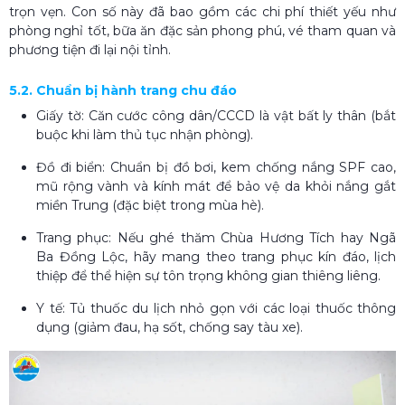
trọn vẹn. Con số này đã bao gồm các chi phí thiết yếu như
phòng nghỉ tốt, bữa ăn đặc sản phong phú, vé tham quan và
phương tiện đi lại nội tỉnh.
5.2. Chuẩn bị hành trang chu đáo
Giấy tờ: Căn cước công dân/CCCD là vật bất ly thân (bắt
buộc khi làm thủ tục nhận phòng).
Đồ đi biển: Chuẩn bị đồ bơi, kem chống nắng SPF cao,
mũ rộng vành và kính mát để bảo vệ da khỏi nắng gắt
miền Trung (đặc biệt trong mùa hè).
Trang phục: Nếu ghé thăm Chùa Hương Tích hay Ngã
Ba Đồng Lộc, hãy mang theo trang phục kín đáo, lịch
thiệp để thể hiện sự tôn trọng không gian thiêng liêng.
Y tế: Tủ thuốc du lịch nhỏ gọn với các loại thuốc thông
dụng (giảm đau, hạ sốt, chống say tàu xe).