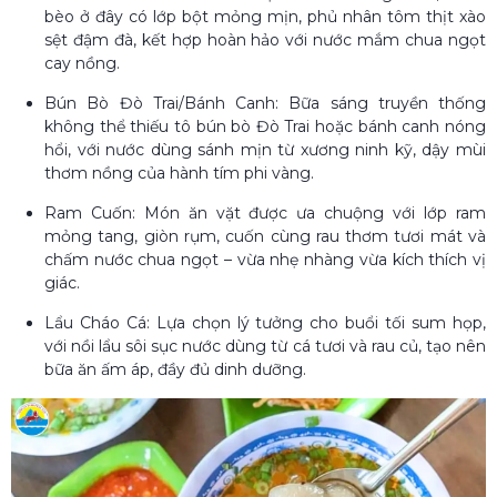
bèo ở đây có lớp bột mỏng mịn, phủ nhân tôm thịt xào
sệt đậm đà, kết hợp hoàn hảo với nước mắm chua ngọt
cay nồng.
Bún Bò Đò Trai/Bánh Canh: Bữa sáng truyền thống
không thể thiếu tô bún bò Đò Trai hoặc bánh canh nóng
hổi, với nước dùng sánh mịn từ xương ninh kỹ, dậy mùi
thơm nồng của hành tím phi vàng.
Ram Cuốn: Món ăn vặt được ưa chuộng với lớp ram
mỏng tang, giòn rụm, cuốn cùng rau thơm tươi mát và
chấm nước chua ngọt – vừa nhẹ nhàng vừa kích thích vị
giác.
Lẩu Cháo Cá: Lựa chọn lý tưởng cho buổi tối sum họp,
với nồi lẩu sôi sục nước dùng từ cá tươi và rau củ, tạo nên
bữa ăn ấm áp, đầy đủ dinh dưỡng.