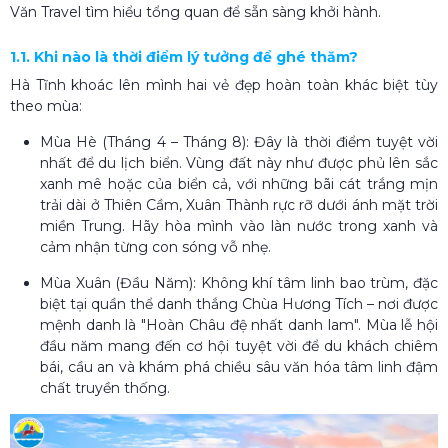
Văn Travel tìm hiểu tổng quan để sẵn sàng khởi hành.
1.1. Khi nào là thời điểm lý tưởng để ghé thăm?
Hà Tĩnh khoác lên mình hai vẻ đẹp hoàn toàn khác biệt tùy
theo mùa:
Mùa Hè (Tháng 4 – Tháng 8): Đây là thời điểm tuyệt vời
nhất để du lịch biển. Vùng đất này như được phủ lên sắc
xanh mê hoặc của biển cả, với những bãi cát trắng mịn
trải dài ở Thiên Cầm, Xuân Thành rực rỡ dưới ánh mặt trời
miền Trung. Hãy hòa mình vào làn nước trong xanh và
cảm nhận từng con sóng vỗ nhẹ.
Mùa Xuân (Đầu Năm): Không khí tâm linh bao trùm, đặc
biệt tại quần thể danh thắng Chùa Hương Tích – nơi được
mệnh danh là "Hoàn Châu đệ nhất danh lam". Mùa lễ hội
đầu năm mang đến cơ hội tuyệt vời để du khách chiêm
bái, cầu an và khám phá chiều sâu văn hóa tâm linh đậm
chất truyền thống.