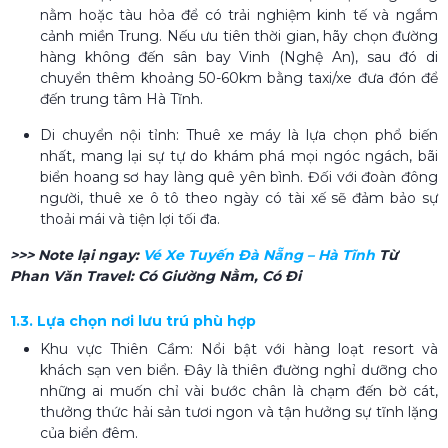
nằm hoặc tàu hỏa để có trải nghiệm kinh tế và ngắm
cảnh miền Trung. Nếu ưu tiên thời gian, hãy chọn đường
hàng không đến sân bay Vinh (Nghệ An), sau đó di
chuyển thêm khoảng 50-60km bằng taxi/xe đưa đón để
đến trung tâm Hà Tĩnh.
Di chuyển nội tỉnh: Thuê xe máy là lựa chọn phổ biến
nhất, mang lại sự tự do khám phá mọi ngóc ngách, bãi
biển hoang sơ hay làng quê yên bình. Đối với đoàn đông
người, thuê xe ô tô theo ngày có tài xế sẽ đảm bảo sự
thoải mái và tiện lợi tối đa.
>>> Note lại ngay:
Vé Xe Tuyến Đà Nẵng – Hà Tĩnh
Từ
Phan Văn Travel: Có Giường Nằm, Có Đi
1.3. Lựa chọn nơi lưu trú phù hợp
Khu vực Thiên Cầm: Nổi bật với hàng loạt resort và
khách sạn ven biển. Đây là thiên đường nghỉ dưỡng cho
những ai muốn chỉ vài bước chân là chạm đến bờ cát,
thưởng thức hải sản tươi ngon và tận hưởng sự tĩnh lặng
của biển đêm.