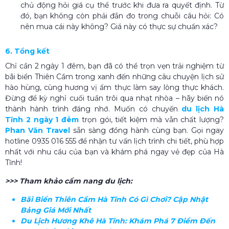
chủ động hỏi giá cụ thể trước khi đưa ra quyết định. Từ
đó, bạn không còn phải đắn đo trong chuỗi câu hỏi: Có
nên mua cái này không? Giá này có thực sự chuẩn xác?
6. Tổng kết
Chỉ cần 2 ngày 1 đêm, bạn đã có thể trọn vẹn trải nghiệm từ
bãi biển Thiên Cầm trong xanh đến những câu chuyện lịch sử
hào hùng, cùng hương vị ẩm thực làm say lòng thực khách.
Đừng để kỳ nghỉ cuối tuần trôi qua nhạt nhòa – hãy biến nó
thành hành trình đáng nhớ.
Muốn có chuyến
du lịch Hà
Tĩnh 2 ngày 1 đêm
trọn gói, tiết kiệm mà vẫn chất lượng?
Phan Văn Travel
sẵn sàng đồng hành cùng bạn. Gọi ngay
hotline 0935 016 555 để nhận tư vấn lịch trình chi tiết, phù hợp
nhất với nhu cầu của bạn và khám phá ngay vẻ đẹp của Hà
Tĩnh!
>>> Tham khảo cẩm nang du lịch:
Bãi Biển Thiên Cầm Hà Tĩnh​ Có Gì Chơi? Cập Nhật
Bảng Giá Mới Nhất
Du Lịch Hương Khê Hà Tĩnh: Khám Phá 7 Điểm Đến