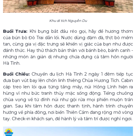
Khu di tích Nguyễn Du
Buổi Trưa:
Khi bụng bắt đầu réo gọi, hãy để hương thơm
của bún bò Đò Trai dẫn lối. Nước dùng đậm đà, thịt bò mềm
tan, cùng gia vị đặc trưng sẽ khiến vị giác của bạn như được
đánh thức. Hay thử thách bản thân với bánh bèo, bánh canh -
những món ăn giản dị nhưng chứa đựng cả tâm hồn người
Hà Tĩnh.
Buổi Chiều:
Chuyến du lịch Hà Tĩnh 2 ngày 1 đêm tiếp tục
đưa bạn vút bay lên chốn linh thiêng Chùa Hương Tích. Cabin
cáp treo len lỏi qua từng tầng mây, núi Hồng Lĩnh hiện ra
hùng vĩ như bức tranh thủy mặc sống động. Tiếng chuông
chùa vọng về từ đỉnh núi như gội rửa mọi phiền muộn trần
gian. Sau khi tâm hồn được thanh tịnh, hành trình chuyển
hướng về phía đông, nơi biển Thiên Cầm đang rộng mở vòng
tay. Check-in khách sạn, để hành lý và tâm trí được nghỉ ngơi.