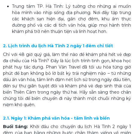
Trung tâm TP. Hà Tĩnh: Lý tưởng cho những ai muốn
hòa mình vào nhịp sống địa phương. Nơi đây tập trung
các khách sạn hiện đại, gần chợ đêm, khu ẩm thực
đường phố và các di tích văn hóa, giúp mọi hành trình
khám phá trở nên thuận tiện và linh hoạt hơn.
2. Lịch trình du lịch Hà Tĩnh 2 ngày 1 đêm chi tiết
Chỉ với 48 giờ quý giá, làm thế nào để khám phá hết vẻ đẹp
đa chiều của Hà Tĩnh? Đây là lúc lịch trình tinh gọn, khoa học
phát huy tác dụng. Phan Văn Travel đã tối ưu hóa từng giờ
phút để bạn không bỏ lỡ bất kỳ trải nghiệm nào – từ những
dấu ấn văn hóa, tâm linh đậm nét lịch sử trong ngày đầu tiên,
đến sự thư giãn tuyệt đối và khám phá vẻ đẹp sinh thái của
biển Thiên Cầm trong ngày thứ hai. Hãy sẵn sàng theo chân
chúng tôi để biến chuyến đi này thành một chuỗi những kỷ
niệm khó quên.
2.1. Ngày 1: Khám phá văn hóa - tâm linh và biển
Buổi Sáng:
Khởi đầu cho chuyến du lịch Hà Tĩnh 2 ngày 1
đêm của bạn bằng những bước chân thăm viếng về miền