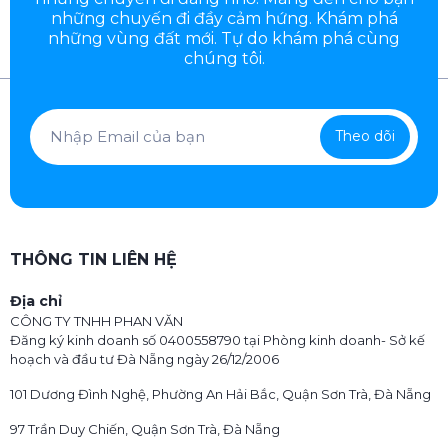
những chuyến đi đầy
cảm hứng. Khám phá
những vùng đất mới. Tự do khám phá cùng
chúng tôi.
Theo dõi
THÔNG TIN LIÊN HỆ
Địa chỉ
CÔNG TY TNHH PHAN VĂN
Đăng ký kinh doanh số 0400558790 tại Phòng kinh doanh- Sở kế
hoạch và đầu tư Đà Nẵng ngày 26/12/2006
101 Dương Đình Nghệ, Phường An Hải Bắc, Quận Sơn Trà, Đà Nẵng
97 Trần Duy Chiến, Quận Sơn Trà, Đà Nẵng