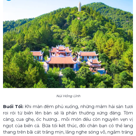
Núi Hồng Lĩnh
Buổi Tối:
Khi màn đêm phủ xuống, những mâm hải sản tươi
roi rói từ biển lên bàn sẽ là phần thưởng xứng đáng. Tôm
càng, cua ghẹ, ốc hương... mỗi món đều còn nguyên vẹn vị
ngọt của biển cả. Bữa tối kết thúc, đôi chân bạn có thể lang
thang trên bãi cát trắng mịn, lắng nghe sóng vỗ, ngắm trăng