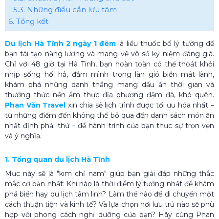
5.3. Những điều cần lưu tâm
6. Tổng kết
Du lịch Hà Tĩnh 2 ngày 1 đêm
là liều thuốc bổ lý tưởng để
bạn tái tạo năng lượng và mang về vô số kỷ niệm đáng giá.
Chỉ với 48 giờ tại Hà Tĩnh, bạn hoàn toàn có thể thoát khỏi
nhịp sống hối hả, đắm mình trong làn gió biển mát lành,
khám phá những danh thắng mang dấu ấn thời gian và
thưởng thức nền ẩm thực địa phương đậm đà, khó quên.
Phan Văn Travel
xin chia sẻ lịch trình được tối ưu hóa nhất –
từ những điểm đến không thể bỏ qua đến danh sách món ăn
nhất định phải thử – để hành trình của bạn thực sự trọn vẹn
và ý nghĩa.
1. Tổng quan du lịch Hà Tĩnh
Mục này sẽ là "kim chỉ nam" giúp bạn giải đáp những thắc
mắc cơ bản nhất: Khi nào là thời điểm lý tưởng nhất để khám
phá biển hay du lịch tâm linh? Làm thế nào để di chuyển một
cách thuận tiện và kinh tế? Và lựa chọn nơi lưu trú nào sẽ phù
hợp với phong cách nghỉ dưỡng của bạn? Hãy cùng Phan