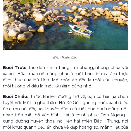
Biển Thiên Cầm
Buổi Trưa:
Thu dọn hành trang, trả phòng, nhưng chưa vội
xa xôi. Bữa trưa cuối cùng phải là một bản tình ca ẩm thực
đích thực của Hà Tĩnh. Mỗi món ăn đều là một câu chuyện,
mỗi hương vị đều là một kỷ niệm đáng nhớ.
Buổi Chiều:
Trước khi lên đường trở về, bạn có hai lựa chọn
tuyệt vời. Một là ghé thăm Hồ Kẻ Gỗ - gương nước xanh biếc
ôm trọn núi đồi, nơi thuyền đánh cá lướt nhẹ như những nốt
nhạc trên mặt hồ yên bình. Hai là chinh phục Đèo Ngang -
cung đường huyền thoại nối liền hai miền Bắc - Trung, nơi
mỗi khúc quanh đều ẩn chứa vẻ đẹp hoang sơ, mãnh liệt của