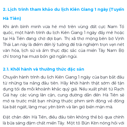
2. Lịch trình tham khảo du lịch Kiên Giang 1 ngày (Tuyến
Hà Tiên)
Khi ánh bình minh vừa hé mở trên vùng đất cực Nam Tổ
quốc, một hành trình du lịch Kiên Giang 1 ngày đầy mê hoặc
tại Hà Tiên đang chờ đợi bạn. Thị xã thơ mộng bên bờ Vịnh
Thái Lan này là điểm đến lý tưởng để trải nghiệm trọn vẹn nét
văn hóa, lịch sử và ẩm thực đặc sắc của miền Tây Nam Bộ
chỉ trong hai mươi bốn giờ ngắn ngủi.
2.1. Khởi hành và thưởng thức đặc sản
Chuyến hành trình du lịch Kiên Giang 1 ngày của bạn bắt đầu
từ những tia nắng đầu tiên. Hãy khởi hành thật sớm để tận
dụng tối đa mỗi khoảnh khắc quý giá. Nếu xuất phát từ Rạch
Giá hay các vùng lân cận, cung đường dẫn đến Hà Tiên sẽ
mở ra trước mắt bạn những thước phim sinh động về đồng
lúa bát ngát, làng mạc yên bình và làn gió biển mặn mà.
Đặt chân đến Hà Tiên, điều đầu tiên không thể bỏ qua chính
là bữa sáng đậm chất miền Tây. Một tô Bún Kèn nóng hổi với