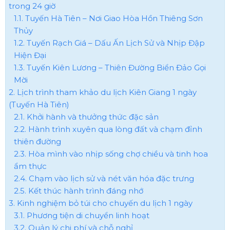
trong 24 giờ
1.1. Tuyến Hà Tiên – Nơi Giao Hòa Hồn Thiêng Sơn
Thủy
1.2. Tuyến Rạch Giá – Dấu Ấn Lịch Sử và Nhịp Đập
Hiện Đại
1.3. Tuyến Kiên Lương – Thiên Đường Biển Đảo Gọi
Mời
2. Lịch trình tham khảo du lịch Kiên Giang 1 ngày
(Tuyến Hà Tiên)
2.1. Khởi hành và thưởng thức đặc sản
2.2. Hành trình xuyên qua lòng đất và chạm đỉnh
thiên đường
2.3. Hòa mình vào nhịp sống chợ chiều và tinh hoa
ẩm thực
2.4. Chạm vào lịch sử và nét văn hóa đặc trưng
2.5. Kết thúc hành trình đáng nhớ
3. Kinh nghiệm bỏ túi cho chuyến du lịch 1 ngày
3.1. Phương tiện di chuyển linh hoạt
3.2. Quản lý chi phí và chỗ nghỉ