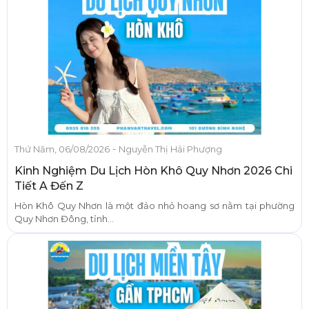
-
Thứ Năm, 06/08/2026
Nguyễn Thị Hải Phượng
Kinh Nghiệm Du Lịch Hòn Khô Quy Nhơn 2026 Chi
Tiết A Đến Z
Hòn Khô Quy Nhơn là một đảo nhỏ hoang sơ nằm tại phường
Quy Nhơn Đông, tỉnh...