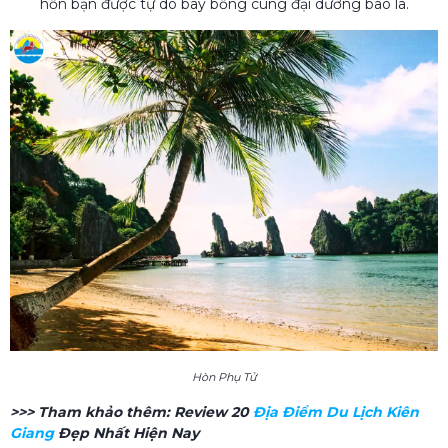
hồn bạn được tự do bay bổng cùng đại dương bao la.
Hòn Phụ Tử
>>> Tham khảo thêm:
Review 20
Địa Điểm Du Lịch Kiên
Giang​
Đẹp Nhất Hiện Nay