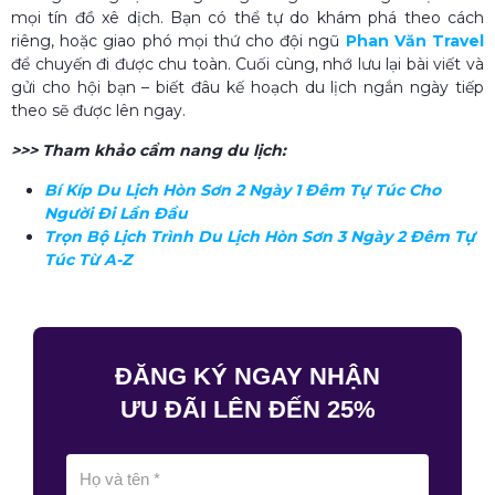
mọi tín đồ xê dịch. Bạn có thể tự do khám phá theo cách
riêng, hoặc giao phó mọi thứ cho đội ngũ
Phan Văn Travel
để chuyến đi được chu toàn. Cuối cùng, nhớ lưu lại bài viết và
gửi cho hội bạn – biết đâu kế hoạch du lịch ngắn ngày tiếp
theo sẽ được lên ngay.
>>> Tham khảo cẩm nang du lịch:
Bí Kíp Du Lịch Hòn Sơn 2 Ngày 1 Đêm Tự Túc​ Cho
Người Đi Lần Đầu
Trọn Bộ Lịch Trình Du Lịch Hòn Sơn 3 Ngày 2 Đêm Tự
Túc Từ A-Z
ĐĂNG KÝ NGAY NHẬN
ƯU ĐÃI LÊN ĐẾN 25%