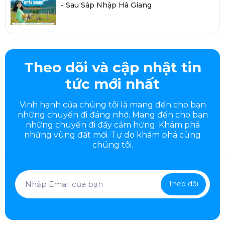
- Sau Sáp Nhập Hà Giang
Theo dõi và cập nhật tin
tức mới nhất
Vinh hạnh của chúng tôi là mang đến cho bạn
những chuyến đi đáng nhớ. Mang đến cho bạn
những chuyến đi đầy
cảm hứng. Khám phá
những vùng đất mới. Tự do khám phá cùng
chúng tôi.
Theo dõi