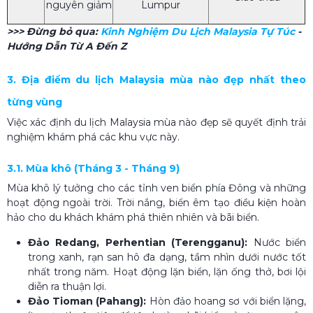
nguyên giảm
Lumpur
>>> Đừng bỏ qua:
Kinh Nghiệm Du Lịch Malaysia Tự Túc
-
Hướng Dẫn Từ A Đến Z
3. Địa điểm du lịch Malaysia mùa nào đẹp nhất theo
từng vùng
Việc xác định du lịch Malaysia mùa nào đẹp sẽ quyết định trải
nghiệm khám phá các khu vực này.
3.1. Mùa khô (Tháng 3 - Tháng 9)
Mùa khô lý tưởng cho các tỉnh ven biển phía Đông và những
hoạt động ngoài trời. Trời nắng, biển êm tạo điều kiện hoàn
hảo cho du khách khám phá thiên nhiên và bãi biển.
Đảo Redang, Perhentian (Terengganu):
Nước biển
trong xanh, rạn san hô đa dạng, tầm nhìn dưới nước tốt
nhất trong năm. Hoạt động lặn biển, lặn ống thở, bơi lội
diễn ra thuận lợi.
Đảo Tioman (Pahang):
Hòn đảo hoang sơ với biển lặng,