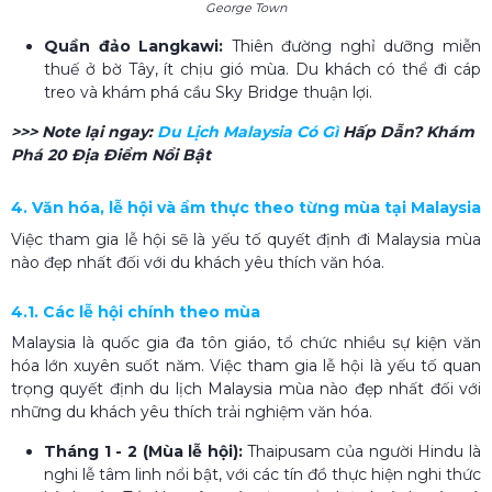
George Town
Quần đảo Langkawi:
Thiên đường nghỉ dưỡng miễn
thuế ở bờ Tây, ít chịu gió mùa. Du khách có thể đi cáp
treo và khám phá cầu Sky Bridge thuận lợi.
>>> Note lại ngay:
Du Lịch Malaysia Có Gì​
Hấp Dẫn? Khám
Phá 20 Địa Điểm Nổi Bật
4. Văn hóa, lễ hội và ẩm thực theo từng mùa tại Malaysia
Việc tham gia lễ hội sẽ là yếu tố quyết định đi Malaysia mùa
nào đẹp nhất đối với du khách yêu thích văn hóa.
4.1. Các lễ hội chính theo mùa
Malaysia là quốc gia đa tôn giáo, tổ chức nhiều sự kiện văn
hóa lớn xuyên suốt năm. Việc tham gia lễ hội là yếu tố quan
trọng quyết định du lịch Malaysia mùa nào đẹp nhất​​​ đối với
những du khách yêu thích trải nghiệm văn hóa.
Tháng 1 - 2 (Mùa lễ hội):
Thaipusam của người Hindu là
nghi lễ tâm linh nổi bật, với các tín đồ thực hiện nghi thức