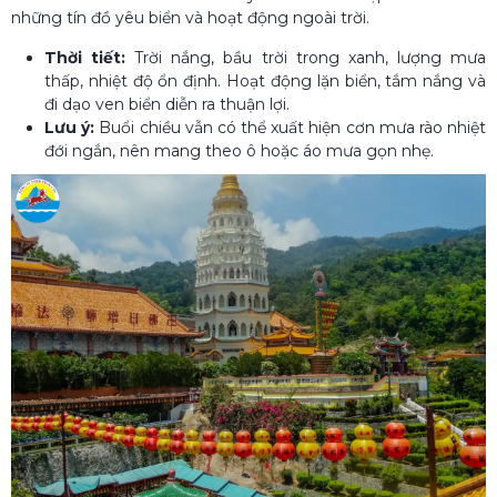
những tín đồ yêu biển và hoạt động ngoài trời.
Thời tiết:
Trời nắng, bầu trời trong xanh, lượng mưa
thấp, nhiệt độ ổn định. Hoạt động lặn biển, tắm nắng và
đi dạo ven biển diễn ra thuận lợi.
Lưu ý:
Buổi chiều vẫn có thể xuất hiện cơn mưa rào nhiệt
đới ngắn, nên mang theo ô hoặc áo mưa gọn nhẹ.