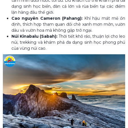
tầm nhìn dưới nước tối ưu. Du khách có thể khám phá đa
dạng sinh học biển, đàn cá lớn và rùa biển tại các điểm
lặn hàng đầu thế giới.
Cao nguyên Cameron (Pahang):
Khí hậu mát mẻ ổn
định, thích hợp tham quan đồi chè xanh mơn mởn, vườn
dâu và vườn hoa mà không gặp trở ngại.
Núi Kinabalu (Sabah):
Thời tiết khô ráo, thuận lợi cho leo
núi, trekking và khám phá đa dạng sinh học phong phú
của vùng núi cao.