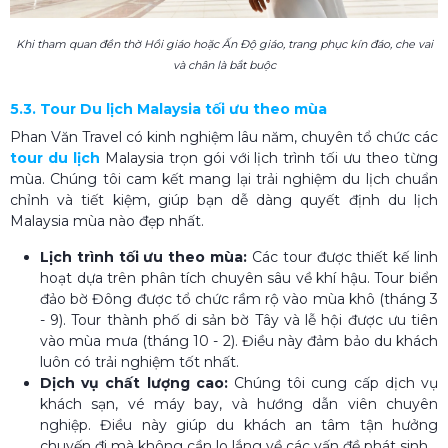
Khi tham quan đền thờ Hồi giáo hoặc Ấn Độ giáo, trang phục kín đáo, che vai
và chân là bắt buộc
5.3. Tour Du lịch Malaysia tối ưu theo mùa
Phan Văn Travel có kinh nghiệm lâu năm, chuyên tổ chức các
tour du lịch
Malaysia trọn gói với lịch trình tối ưu theo từng
mùa. Chúng tôi cam kết mang lại trải nghiệm du lịch chuẩn
chỉnh và tiết kiệm, giúp bạn dễ dàng quyết định du lịch
Malaysia mùa nào đẹp nhất.
Lịch trình tối ưu theo mùa:
Các tour được thiết kế linh
hoạt dựa trên phân tích chuyên sâu về khí hậu. Tour biển
đảo bờ Đông được tổ chức rầm rộ vào mùa khô (tháng 3
- 9). Tour thành phố di sản bờ Tây và lễ hội được ưu tiên
vào mùa mưa (tháng 10 - 2). Điều này đảm bảo du khách
luôn có trải nghiệm tốt nhất.
Dịch vụ chất lượng cao:
Chúng tôi cung cấp dịch vụ
khách sạn, vé máy bay, và hướng dẫn viên chuyên
nghiệp. Điều này giúp du khách an tâm tận hưởng
chuyến đi mà không cần lo lắng về các vấn đề phát sinh.