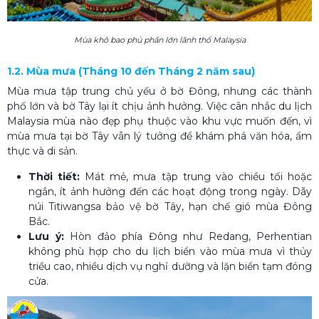
Mùa khô bao phủ phần lớn lãnh thổ Malaysia
1.2. Mùa mưa (Tháng 10 đến Tháng 2 năm sau)
Mùa mưa tập trung chủ yếu ở bờ Đông, nhưng các thành
phố lớn và bờ Tây lại ít chịu ảnh hưởng. Việc cân nhắc du lịch
Malaysia mùa nào đẹp phụ thuộc vào khu vực muốn đến, vì
mùa mưa tại bờ Tây vẫn lý tưởng để khám phá văn hóa, ẩm
thực và di sản.
Thời tiết:
Mát mẻ, mưa tập trung vào chiều tối hoặc
ngắn, ít ảnh hưởng đến các hoạt động trong ngày. Dãy
núi Titiwangsa bảo vệ bờ Tây, hạn chế gió mùa Đông
Bắc.
Lưu ý:
Hòn đảo phía Đông như Redang, Perhentian
không phù hợp cho du lịch biển vào mùa mưa vì thủy
triều cao, nhiều dịch vụ nghỉ dưỡng và lặn biển tạm đóng
cửa.