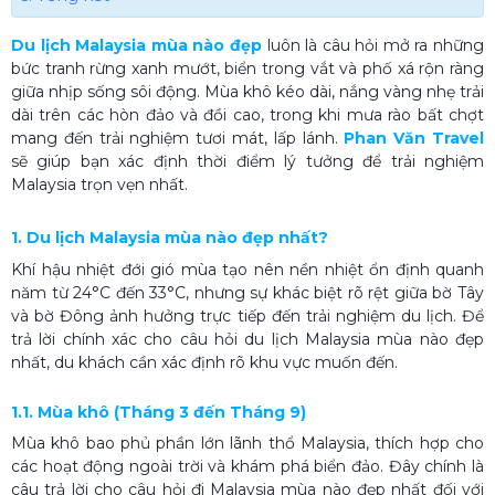
Du lịch Malaysia mùa nào đẹp
luôn là câu hỏi mở ra những
bức tranh rừng xanh mướt, biển trong vắt và phố xá rộn ràng
giữa nhịp sống sôi động. Mùa khô kéo dài, nắng vàng nhẹ trải
dài trên các hòn đảo và đồi cao, trong khi mưa rào bất chợt
mang đến trải nghiệm tươi mát, lấp lánh.
Phan Văn Travel
sẽ giúp bạn xác định thời điểm lý tưởng để trải nghiệm
Malaysia trọn vẹn nhất.
1. Du lịch Malaysia mùa nào đẹp nhất?
Khí hậu nhiệt đới gió mùa tạo nên nền nhiệt ổn định quanh
năm từ 24°C đến 33°C, nhưng sự khác biệt rõ rệt giữa bờ Tây
và bờ Đông ảnh hưởng trực tiếp đến trải nghiệm du lịch. Để
trả lời chính xác cho câu hỏi du lịch Malaysia mùa nào đẹp
nhất, du khách cần xác định rõ khu vực muốn đến.
1.1. Mùa khô (Tháng 3 đến Tháng 9)
Mùa khô bao phủ phần lớn lãnh thổ Malaysia, thích hợp cho
các hoạt động ngoài trời và khám phá biển đảo. Đây chính là
câu trả lời cho câu hỏi đi Malaysia mùa nào đẹp nhất​ đối với