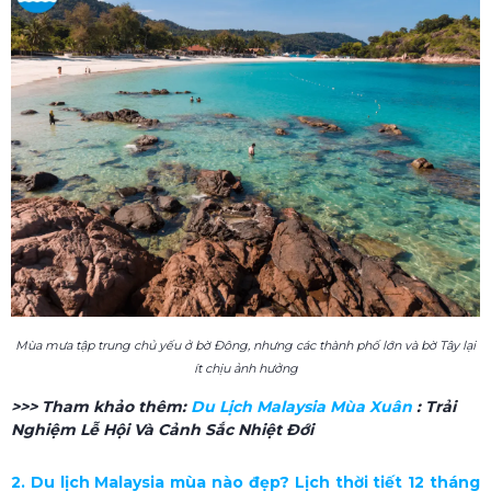
Mùa mưa tập trung chủ yếu ở bờ Đông, nhưng các thành phố lớn và bờ Tây lại
ít chịu ảnh hưởng
>>> Tham khảo thêm:
Du Lịch Malaysia Mùa Xuân
: Trải
Nghiệm Lễ Hội Và Cảnh Sắc Nhiệt Đới
2. Du lịch Malaysia mùa nào đẹp? Lịch thời tiết 12 tháng