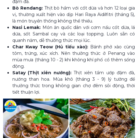
đậm đà.
Bò Rendang:
Thịt bò hầm với cốt dừa và hơn 12 loại gia
vị, thường xuất hiện vào dịp Hari Raya Aidilfitri (tháng 5),
là món truyền thống không thể thiếu.
Nasi Lemak:
Món ăn quốc dân với cơm nấu cốt dừa, lá
dứa, sốt Sambal cay và các loại topping. Luôn sẵn có
quanh năm, dễ thưởng thức mọi lúc.
Char Kway Teow (Hủ tiếu xào):
Bánh phở xào cùng
tôm, trứng, xúc xích. Nên thưởng thức ở Penang vào
mùa mưa (tháng 10 - 2) khi không khí phố cổ thêm sống
động.
Satay (Thịt xiên nướng):
Thịt xiên tẩm ướp đậm đà,
nướng than hoa. Mùa khô (tháng 3 - 9) lý tưởng để
thưởng thức trong không gian chợ đêm sôi động, thời
tiết thuận lợi.