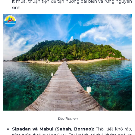
ít mưa, thuận tiện để tận hưởng bãi biển và rừng nguyên
sinh.
Đảo Tioman
Sipadan và Mabul (Sabah, Borneo):
Thời tiết khô ráo,