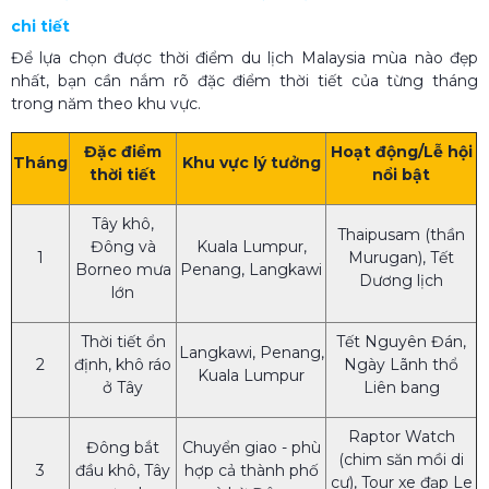
chi tiết
Để lựa chọn được thời điểm du lịch Malaysia mùa nào đẹp
nhất, bạn cần nắm rõ đặc điểm thời tiết của từng tháng
trong năm theo khu vực.
Đặc điểm
Hoạt động/Lễ hội
Tháng
Khu vực lý tưởng
thời tiết
nổi bật
Tây khô,
Thaipusam (thần
Đông và
Kuala Lumpur,
1
Murugan), Tết
Borneo mưa
Penang, Langkawi
Dương lịch
lớn
Thời tiết ổn
Tết Nguyên Đán,
Langkawi, Penang,
2
định, khô ráo
Ngày Lãnh thổ
Kuala Lumpur
ở Tây
Liên bang
Raptor Watch
Đông bắt
Chuyển giao - phù
(chim săn mồi di
3
đầu khô, Tây
hợp cả thành phố
cư), Tour xe đạp Le