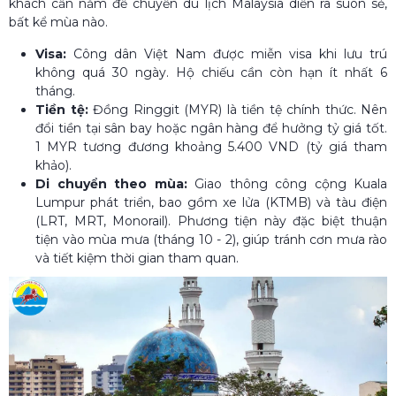
khách cần nắm để chuyến du lịch Malaysia diễn ra suôn sẻ,
bất kể mùa nào.
Visa:
Công dân Việt Nam được miễn visa khi lưu trú
không quá 30 ngày. Hộ chiếu cần còn hạn ít nhất 6
tháng.
Tiền tệ:
Đồng Ringgit (MYR) là tiền tệ chính thức. Nên
đổi tiền tại sân bay hoặc ngân hàng để hưởng tỷ giá tốt.
1 MYR tương đương khoảng 5.400 VND (tỷ giá tham
khảo).
Di chuyển theo mùa:
Giao thông công cộng Kuala
Lumpur phát triển, bao gồm xe lửa (KTMB) và tàu điện
(LRT, MRT, Monorail). Phương tiện này đặc biệt thuận
tiện vào mùa mưa (tháng 10 - 2), giúp tránh cơn mưa rào
và tiết kiệm thời gian tham quan.