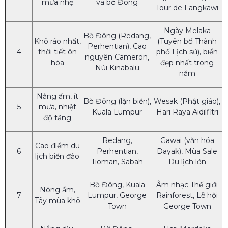
mưa nhẹ
và bờ Đông
Tour de Langkawi
Ngày Melaka
Bờ Đông (Redang,
Khô ráo nhất,
(Tuyên bố Thành
Perhentian), Cao
4
thời tiết ôn
phố Lịch sử), biển
nguyên Cameron,
hòa
đẹp nhất trong
Núi Kinabalu
năm
Nắng ấm, ít
Bờ Đông (lặn biển),
Wesak (Phật giáo),
5
mưa, nhiệt
Kuala Lumpur
Hari Raya Aidilfitri
độ tăng
Redang,
Gawai (văn hóa
Cao điểm du
6
Perhentian,
Dayak), Mùa Sale
lịch biển đảo
Tioman, Sabah
Du lịch lớn
Bờ Đông, Kuala
Âm nhạc Thế giới
Nóng ẩm,
7
Lumpur, George
Rainforest, Lễ hội
Tây mùa khô
Town
George Town