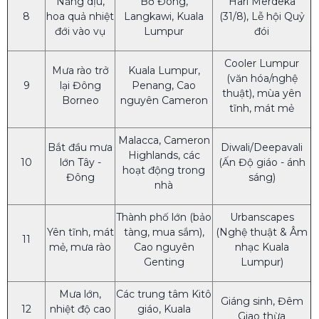
Nắng dịu,
Bờ Đông,
Hari Merdeka
8
hoa quả nhiệt
Langkawi, Kuala
(31/8), Lễ hội Quỷ
đới vào vụ
Lumpur
đói
Cooler Lumpur
Mưa rào trở
Kuala Lumpur,
(văn hóa/nghệ
9
lại Đông
Penang, Cao
thuật), mùa yên
Borneo
nguyên Cameron
tĩnh, mát mẻ
Malacca, Cameron
Bắt đầu mưa
Diwali/Deepavali
Highlands, các
10
lớn Tây -
(Ấn Độ giáo - ánh
hoạt động trong
Đông
sáng)
nhà
Thành phố lớn (bảo
Urbanscapes
Yên tĩnh, mát
tàng, mua sắm),
(Nghệ thuật & Âm
11
mẻ, mưa rào
Cao nguyên
nhạc Kuala
Genting
Lumpur)
Mưa lớn,
Các trung tâm Kitô
Giáng sinh, Đêm
12
nhiệt độ cao
giáo, Kuala
Giao thừa