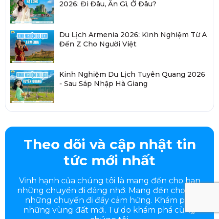
2026: Đi Đâu, Ăn Gì, Ở Đâu?
Du Lịch Armenia 2026: Kinh Nghiệm Từ A
Đến Z Cho Người Việt
Kinh Nghiệm Du Lịch Tuyên Quang 2026
- Sau Sáp Nhập Hà Giang
Theo dõi và cập nhật tin
tức mới nhất
Vinh hạnh của chúng tôi là mang đến cho bạn
những chuyến đi đáng nhớ. Mang đến cho bạn
những chuyến đi đầy
cảm hứng. Khám phá
những vùng đất mới. Tự do khám phá cùng