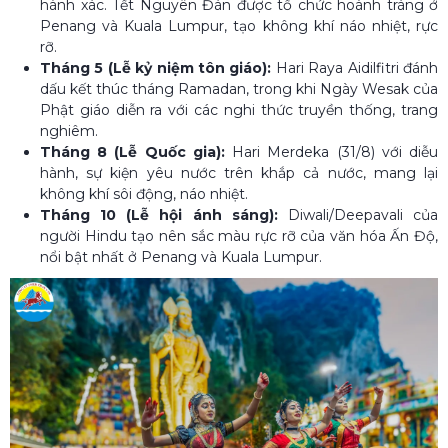
hành xác. Tết Nguyên Đán được tổ chức hoành tráng ở
Penang và Kuala Lumpur, tạo không khí náo nhiệt, rực
rỡ.
Tháng 5 (Lễ kỷ niệm tôn giáo):
Hari Raya Aidilfitri đánh
dấu kết thúc tháng Ramadan, trong khi Ngày Wesak của
Phật giáo diễn ra với các nghi thức truyền thống, trang
nghiêm.
Tháng 8 (Lễ Quốc gia):
Hari Merdeka (31/8) với diễu
hành, sự kiện yêu nước trên khắp cả nước, mang lại
không khí sôi động, náo nhiệt.
Tháng 10 (Lễ hội ánh sáng):
Diwali/Deepavali của
người Hindu tạo nên sắc màu rực rỡ của văn hóa Ấn Độ,
nổi bật nhất ở Penang và Kuala Lumpur.