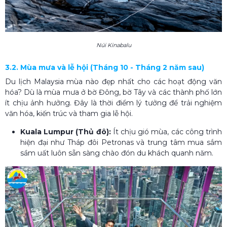
Núi Kinabalu
3.2. Mùa mưa và lễ hội (Tháng 10 - Tháng 2 năm sau)
Du lịch Malaysia mùa nào đẹp nhất cho các hoạt động văn
hóa? Dù là mùa mưa ở bờ Đông, bờ Tây và các thành phố lớn
ít chịu ảnh hưởng. Đây là thời điểm lý tưởng để trải nghiệm
văn hóa, kiến trúc và tham gia lễ hội.
Kuala Lumpur (Thủ đô):
Ít chịu gió mùa, các công trình
hiện đại như Tháp đôi Petronas và trung tâm mua sắm
sầm uất luôn sẵn sàng chào đón du khách quanh năm.