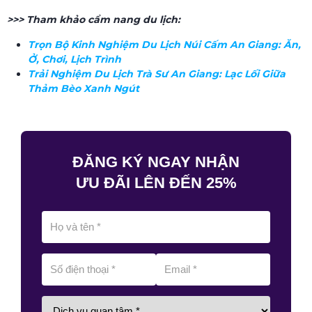
>>> Tham khảo cẩm nang du lịch:
Trọn Bộ Kinh Nghiệm Du Lịch Núi Cấm An Giang: Ăn,
Ở, Chơi, Lịch Trình
Trải Nghiệm Du Lịch Trà Sư An Giang: Lạc Lối Giữa
Thảm Bèo Xanh Ngút
ĐĂNG KÝ NGAY NHẬN
ƯU ĐÃI LÊN ĐẾN 25%