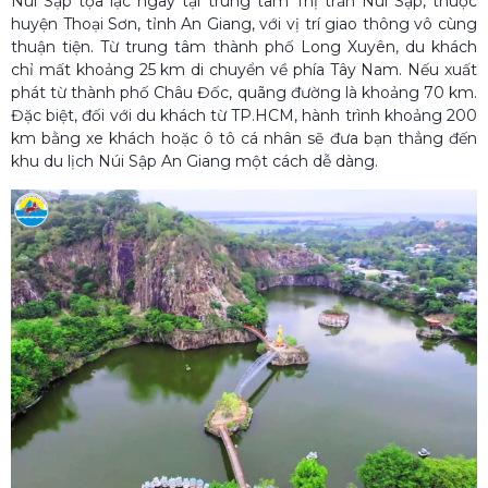
Núi Sập tọa lạc ngay tại trung tâm Thị trấn Núi Sập, thuộc
huyện Thoại Sơn, tỉnh An Giang, với vị trí giao thông vô cùng
thuận tiện. Từ trung tâm thành phố Long Xuyên, du khách
chỉ mất khoảng 25 km di chuyển về phía Tây Nam. Nếu xuất
phát từ thành phố Châu Đốc, quãng đường là khoảng 70 km.
Đặc biệt, đối với du khách từ TP.HCM, hành trình khoảng 200
km bằng xe khách hoặc ô tô cá nhân sẽ đưa bạn thẳng đến
khu du lịch Núi Sập An Giang một cách dễ dàng.