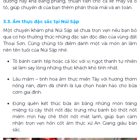
đường này khá bằng phẳng, thuận tiện cho cả xe máy và ô
tô, giúp chuyến đi của bạn thêm phần thoải mái và an toàn.
3.3. Ẩm thực đặc sắc tại Núi Sập
Một chuyến khám phá Núi Sập sẽ chưa trọn vẹn nếu bạn bỏ
qua cơ hội thưởng thức những đặc sản độc đáo của vùng đất
Thoại Sơn. Cùng chúng tôi điểm danh một vài món ăn làm
nên tên tuổi của Núi Sập nhé.
Tô bánh canh tép hoặc cá lóc với vị ngọt thanh tự nhiên
sẽ làm say lòng những thực khách khó tính nhất.
Lẩu mắm – tinh hoa ẩm thực miền Tây với hương thơm
nồng nàn, đậm đà chính là lựa chọn hoàn hảo cho bữa
cơm gia đình.
Đừng quên kết thúc bữa ăn bằng những món tráng
miệng từ cây thốt nốt đặc trưng như bánh bò thốt nốt
mềm mịn hay chè thốt nốt mát lạnh, giúp bạn cảm
nhận trọn vẹn hồn cốt ẩm thực xứ An Giang giàu bản
sắc.