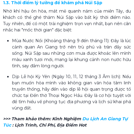
1.3. Thời điểm lý tưởng để khám phá Núi Sập
Nhờ khí hậu ôn hòa, mát mẻ quanh năm của miền Tây, du
khách có thể ghé thăm Núi Sập vào bất kỳ thời điểm nào.
Tuy nhiên, để có một trải nghiệm trọn vẹn nhất, bạn nên cân
nhắc hai "mốc thời gian" đặc biệt:
Mùa Nước Nổi (Khoảng tháng 9 đến tháng 11): Đây là lúc
cảnh quan An Giang trở nên trù phú và tràn đầy sức
sống. Núi Sập sau những cơn mưa được khoác lên mình
màu xanh tươi mới, mang lại khung cảnh non nước hữu
tình, say đắm lòng người.
Dịp Lễ hội Kỳ Yên (Ngày 10, 11, 12 tháng 3 Âm lịch): Nếu
bạn muốn hòa mình vào không gian văn hóa tâm linh
truyền thống, hãy đến vào dịp lễ hội quan trọng được tổ
chức tại Đền thờ Thoại Ngọc Hầu. Đây là cơ hội tuyệt vời
để tìm hiểu về phong tục địa phương và lịch sử khai phá
vùng đất.
>>> Tham khảo thêm:
Kinh Nghiệm
Du Lịch An Giang Tự
Túc
: Lịch Trình, Chi Phí, Địa Điểm Hot