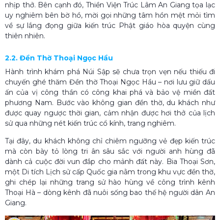
nhịp thở.
Bên cạnh đó, Thiền Viện Trúc Lâm An Giang tọa lạc
uy nghiêm bên bờ hồ, mời gọi những tâm hồn mệt mỏi tìm
về sự lắng đọng giữa kiến trúc Phật giáo hòa quyện cùng
thiên nhiên.
2.2. Đền Thờ Thoại Ngọc Hầu
Hành trình khám phá Núi Sập sẽ chưa trọn vẹn nếu thiếu đi
chuyến ghé thăm Đền thờ Thoại Ngọc Hầu – nơi lưu giữ dấu
ấn của vị công thần có công khai phá và bảo vệ miền đất
phương Nam. Bước vào không gian đền thờ, du khách như
được quay ngược thời gian, cảm nhận được hơi thở của lịch
sử qua những nét kiến trúc cổ kính, trang nghiêm.
Tại đây, du khách không chỉ chiêm ngưỡng vẻ đẹp kiến trúc
mà còn bày tỏ lòng tri ân sâu sắc với người anh hùng đã
dành cả cuộc đời vun đắp cho mảnh đất này. Bia Thoại Sơn,
một Di tích Lịch sử cấp Quốc gia nằm trong khu vực đền thờ,
ghi chép lại những trang sử hào hùng về công trình kênh
Thoại Hà – dòng kênh đã nuôi sống bao thế hệ người dân An
Giang.