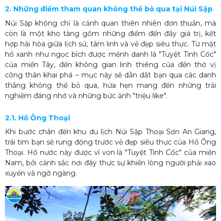
2. Những điểm tham quan không thể bỏ qua tại Núi Sập
Núi Sập không chỉ là cảnh quan thiên nhiên đơn thuần, mà
còn là một kho tàng gồm những điểm đến đầy giá trị, kết
hợp hài hòa giữa lịch sử, tâm linh và vẻ đẹp siêu thực. Từ mặt
hồ xanh như ngọc bích được mệnh danh là "Tuyệt Tình Cốc"
của miền Tây, đến không gian linh thiêng của đền thờ vị
công thần khai phá – mục này sẽ dẫn dắt bạn qua các danh
thắng không thể bỏ qua, hứa hẹn mang đến những trải
nghiệm đáng nhớ và những bức ảnh "triệu like".
2.1. Hồ Ông Thoại
Khi bước chân đến khu du lịch Núi Sập Thoại Sơn An Giang,
trái tim bạn sẽ rung động trước vẻ đẹp siêu thực của Hồ Ông
Thoại. Hồ nước này được ví von là "Tuyệt Tình Cốc" của miền
Nam, bởi cảnh sắc nơi đây thực sự khiến lòng người phải xao
xuyến và ngỡ ngàng.