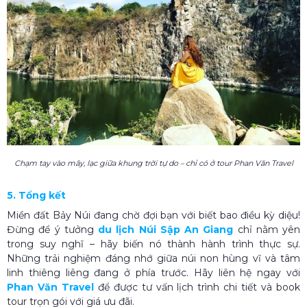
Chạm tay vào mây, lạc giữa khung trời tự do – chỉ có ở tour Phan Văn Travel
5. Tổng kết
Miền đất Bảy Núi đang chờ đợi bạn với biết bao điều kỳ diệu!
Đừng để ý tưởng
du lịch Núi Sập An Giang
chỉ nằm yên
trong suy nghĩ – hãy biến nó thành hành trình thực sự.
Những trải nghiệm đáng nhớ giữa núi non hùng vĩ và tâm
linh thiêng liêng đang ở phía trước. Hãy liên hệ ngay với
Phan Văn Travel
để được tư vấn lịch trình chi tiết và book
tour trọn gói với giá ưu đãi.