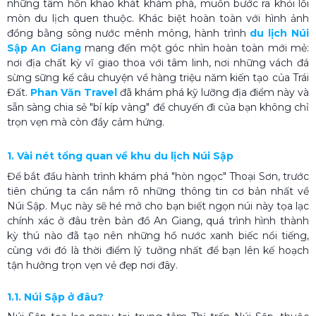
những tâm hồn khao khát khám phá, muốn bước ra khỏi lối
mòn du lịch quen thuộc. Khác biệt hoàn toàn với hình ảnh
đồng bằng sông nước mênh mông, hành trình
du lịch Núi
Sập An Giang
mang đến một góc nhìn hoàn toàn mới mẻ:
nơi địa chất kỳ vĩ giao thoa với tâm linh, nơi những vách đá
sừng sững kể câu chuyện về hàng triệu năm kiến tạo của Trái
Đất.
Phan Văn Travel
đã khám phá kỹ lưỡng địa điểm này và
sẵn sàng chia sẻ "bí kíp vàng" để chuyến đi của bạn không chỉ
trọn vẹn mà còn đầy cảm hứng.
1. Vài nét tổng quan về khu du lịch Núi Sập
Để bắt đầu hành trình khám phá "hòn ngọc" Thoại Sơn, trước
tiên chúng ta cần nắm rõ những thông tin cơ bản nhất về
Núi Sập. Mục này sẽ hé mở cho bạn biết ngọn núi này tọa lạc
chính xác ở đâu trên bản đồ An Giang, quá trình hình thành
kỳ thú nào đã tạo nên những hồ nước xanh biếc nổi tiếng,
cùng với đó là thời điểm lý tưởng nhất để bạn lên kế hoạch
tận hưởng trọn vẹn vẻ đẹp nơi đây.
1.1. Núi Sập ở đâu?