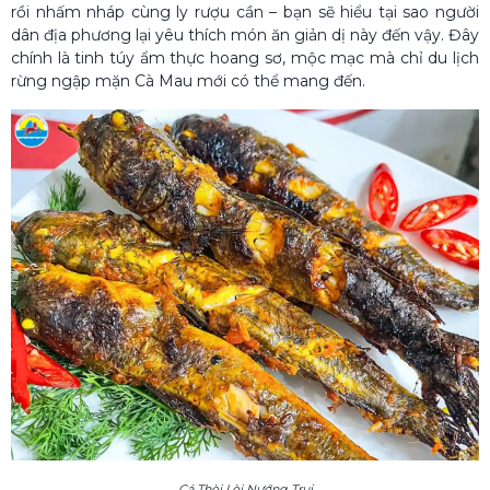
rồi nhấm nháp cùng ly rượu cần – bạn sẽ hiểu tại sao người
dân địa phương lại yêu thích món ăn giản dị này đến vậy. Đây
chính là tinh túy ẩm thực hoang sơ, mộc mạc mà chỉ du lịch
rừng ngập mặn Cà Mau mới có thể mang đến.
Cá Thòi Lòi Nướng Trui