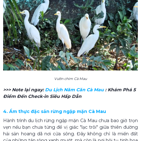
Vườn chim Cà Mau
>>> Note lại ngay:
Du Lịch Năm Căn Cà Mau
: Khám Phá 5
Điểm Đến Check-in Siêu Hấp Dẫn
4. Ẩm thực đặc sản rừng ngập mặn Cà Mau
Hành trình du lịch rừng ngập mặn Cà Mau chưa bao giờ trọn
vẹn nếu bạn chưa từng để vị giác "lạc trôi" giữa thiên đường
hải sản hoang dã nơi cửa sông. Đây không chỉ là miền đất
của những tán rộng xanh mướt, mà còn là nơi hội tụ tinh hoa