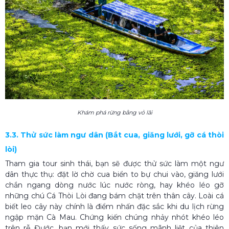
Khám phá rừng bằng vỏ lãi
3.3. Thử sức làm ngư dân (Bắt cua, giăng lưới, gỡ cá thòi
lòi)
Tham gia tour sinh thái, bạn sẽ được thử sức làm một ngư
dân thực thụ: đặt lờ chờ cua biển to bự chui vào, giăng lưới
chắn ngang dòng nước lúc nước ròng, hay khéo léo gỡ
những chú Cá Thòi Lòi đang bám chặt trên thân cây.
Loài cá
biết leo cây này chính là điểm nhấn đặc sắc khi du lịch rừng
ngập mặn Cà Mau. Chứng kiến chúng nhảy nhót khéo léo
trên rễ Đước, bạn mới thấy sức sống mãnh liệt của thiên