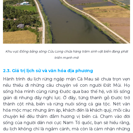
Khu vực Đồng bằng sông Cửu Long chứa hàng trăm sinh vật biển đang phát
triển mạnh mẽ
2.3. Giá trị lịch sử và văn hóa địa phương
Hành trình du lịch rừng ngập mặn Cà Mau sẽ chưa trọn vẹn
nếu thiếu đi những câu chuyện về con người Đất Mũi. Họ
sống hòa mình cùng rừng Đước qua bao thế hệ, với lối sống
giản dị nhưng đầy nghị lực. Ở đây, từng thanh gỗ Đước trở
thành cột nhà, biển và rừng nuôi sống cả gia tộc. Nét văn
hóa mộc mạc nhưng ấm áp, khách đến là khách quý, mỗi câu
chuyện kể đều thấm đẫm hương vị biển cả. Chạm vào đời
sống của người dân nơi cực Nam Tổ quốc, bạn sẽ hiểu rằng,
du lịch không chỉ là ngắm cảnh, mà còn là cảm nhận những