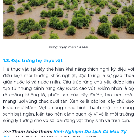
Rừng ngập mặn Cà Mau
1.3. Đặc trưng hệ thực vật
Hệ thực vật tại đây thể hiện khả năng thích nghi kỳ diệu với
điều kiện môi trường khắc nghiệt, đặc trưng là sự giao thoa
giữa nước lợ và nước mặn. Cấu trúc rừng chủ yếu được kiến
tạo từ những cánh rừng cây Đước cao vút. Điểm nhấn là bộ
rễ chống khổng lồ, phức tạp của cây Đước, tạo nên một
mạng lưới vững chắc dưới tán. Xen kẽ là các loài cây chủ đạo
khác như Mắm, Vẹt,... cùng nhau hình thành một mê cung
xanh bạt ngàn, kiến tạo nên cảnh quan kỳ vĩ và là môi trường
sống lý tưởng cho vô số loài động vật thủy sinh và trên cạn.
>>> Tham khảo thêm:
Kinh Nghiệm Du Lịch Cà Mau Tự