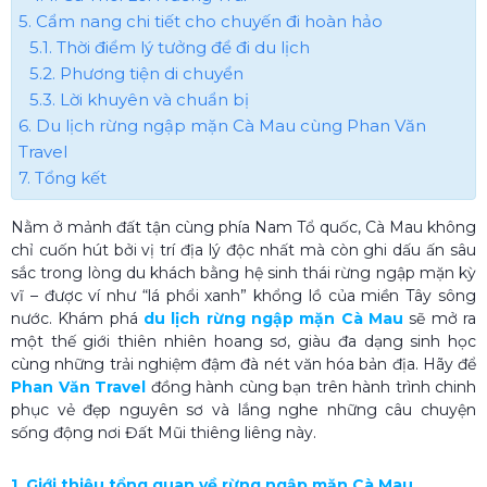
5. Cẩm nang chi tiết cho chuyến đi hoàn hảo
5.1. Thời điểm lý tưởng để đi du lịch
5.2. Phương tiện di chuyển
5.3. Lời khuyên và chuẩn bị
6. Du lịch rừng ngập mặn Cà Mau​ cùng Phan Văn
Travel
7. Tổng kết
Nằm ở mảnh đất tận cùng phía Nam Tổ quốc, Cà Mau không
chỉ cuốn hút bởi vị trí địa lý độc nhất mà còn ghi dấu ấn sâu
sắc trong lòng du khách bằng hệ sinh thái rừng ngập mặn kỳ
vĩ – được ví như “lá phổi xanh” khổng lồ của miền Tây sông
nước. Khám phá
du lịch rừng ngập mặn Cà Mau
sẽ mở ra
một thế giới thiên nhiên hoang sơ, giàu đa dạng sinh học
cùng những trải nghiệm đậm đà nét văn hóa bản địa. Hãy để
Phan Văn Travel
đồng hành cùng bạn trên hành trình chinh
phục vẻ đẹp nguyên sơ và lắng nghe những câu chuyện
sống động nơi Đất Mũi thiêng liêng này.
1. Giới thiệu tổng quan về rừng ngập mặn Cà Mau