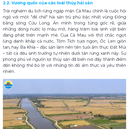
2.2. Vương quốc của các loài thủy hải sản
Trải nghiệm du lịch rừng ngập mặn Cà Mau chính là cuộc hội
ngộ với một "đế chế" hải sản trù phú bậc nhất vùng Đồng
bằng sông Cửu Long. Ẩn mình trong từng gốc rễ, giữa
những dòng nước lợ màu mỡ, hàng trăm loài sinh vật biển
đang phát triển mạnh mẽ. Cua Cà Mau với thịt chắc ngọt
lừng danh khắp cả nước, Tôm Tích tươi ngon, Ốc Len giòn
tan, hay Ba Khía – đặc sản làm nên tên tuổi ẩm thực Đất Mũi
– tất cả đều sinh trưởng tự nhiên dưới tán rừng xanh này. Sự
phong phú về nguồn lợi thủy sản đã biến nơi đây thành điểm
đến không thể bỏ lỡ với những tín đồ ẩm thực và yêu thiên
nhiên.