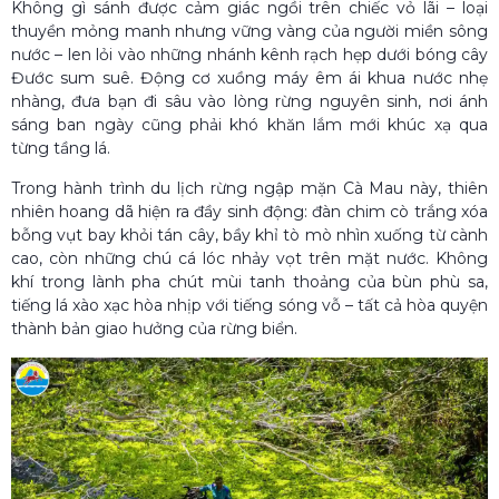
Không gì sánh được cảm giác ngồi trên chiếc vỏ lãi – loại
thuyền mỏng manh nhưng vững vàng của người miền sông
nước – len lỏi vào những nhánh kênh rạch hẹp dưới bóng cây
Đước sum suê. Động cơ xuồng máy êm ái khua nước nhẹ
nhàng, đưa bạn đi sâu vào lòng rừng nguyên sinh, nơi ánh
sáng ban ngày cũng phải khó khăn lắm mới khúc xạ qua
từng tầng lá.
Trong hành trình du lịch rừng ngập mặn Cà Mau này, thiên
nhiên hoang dã hiện ra đầy sinh động: đàn chim cò trắng xóa
bỗng vụt bay khỏi tán cây, bầy khỉ tò mò nhìn xuống từ cành
cao, còn những chú cá lóc nhảy vọt trên mặt nước. Không
khí trong lành pha chút mùi tanh thoảng của bùn phù sa,
tiếng lá xào xạc hòa nhịp với tiếng sóng vỗ – tất cả hòa quyện
thành bản giao hưởng của rừng biển.