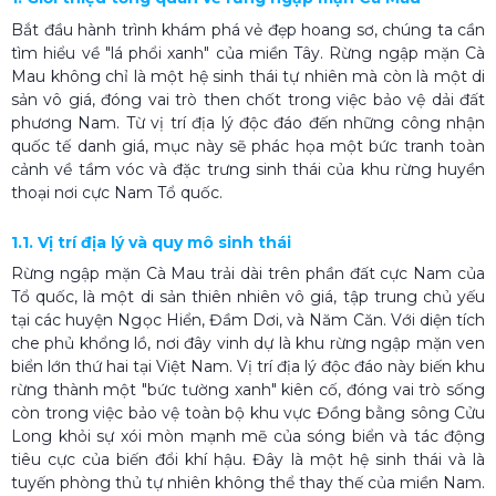
Bắt đầu hành trình khám phá vẻ đẹp hoang sơ, chúng ta cần
tìm hiểu về "lá phổi xanh" của miền Tây. Rừng ngập mặn Cà
Mau không chỉ là một hệ sinh thái tự nhiên mà còn là một di
sản vô giá, đóng vai trò then chốt trong việc bảo vệ dải đất
phương Nam. Từ vị trí địa lý độc đáo đến những công nhận
quốc tế danh giá, mục này sẽ phác họa một bức tranh toàn
cảnh về tầm vóc và đặc trưng sinh thái của khu rừng huyền
thoại nơi cực Nam Tổ quốc.
1.1. Vị trí địa lý và quy mô sinh thái
Rừng ngập mặn Cà Mau trải dài trên phần đất cực Nam của
Tổ quốc, là một di sản thiên nhiên vô giá, tập trung chủ yếu
tại các huyện Ngọc Hiển, Đầm Dơi, và Năm Căn. Với diện tích
che phủ khổng lồ, nơi đây vinh dự là khu rừng ngập mặn ven
biển lớn thứ hai tại Việt Nam. Vị trí địa lý độc đáo này biến khu
rừng thành một "bức tường xanh" kiên cố, đóng vai trò sống
còn trong việc bảo vệ toàn bộ khu vực Đồng bằng sông Cửu
Long khỏi sự xói mòn mạnh mẽ của sóng biển và tác động
tiêu cực của biến đổi khí hậu. Đây là một hệ sinh thái và là
tuyến phòng thủ tự nhiên không thể thay thế của miền Nam.