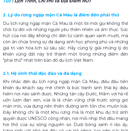
Túc
: Lịch Trình, Chi Phí và Địa Điểm HOT
2. Lý do rừng ngập mặn Cà Mau là điểm đến phải thử
Du lịch rừng ngập mặn Cà Mau là một lời mời gọi không thể
chối từ đối với những người yêu thiên nhiên và ẩm thực. Sức
hút của nơi đây không chỉ đến từ cảnh quan xanh mướt, mà
còn ẩn chứa trong sự đa dạng sinh học phong phú và những
giá trị văn hóa lịch sử sâu sắc. Hãy cùng lý giải những lý do
khiến vùng đất này trở thành một trong những điểm đến
"phải thử" nhất trên bản đồ du lịch Việt Nam.
2.1. Hệ sinh thái độc đáo và đa dạng
Khi nhắc đến du lịch rừng ngập mặn Cà Mau, điều đầu tiên
khiến du khách say mê chính là bức tranh sinh thái kỳ diệu
hiếm nơi nào sánh được. Những tán cây Đước, Mắm với hệ rễ
uốn lượn đan xen, vừa là lá chắn vững chãi trước sóng gió
mặn mòi, vừa dựng nên thiên đường sinh tồn cho muôn loài.
Đây không chỉ là một khu rừng mà là một khu dự trữ sinh
quyển được UNESCO công nhận, nơi mỗi nhịp thở đều mang
hơi thở của sự sống nguyên sơ. Dưới bóng xanh rì rào ấy,
từng sinh vật nhỏ bé đều có vai trò riêng, tạo nên sức hút