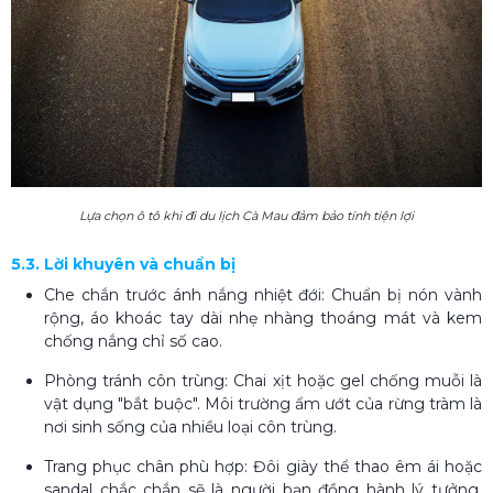
Lựa chọn ô tô khi đi du lịch Cà Mau đảm bảo tính tiện lợi
5.3. Lời khuyên và chuẩn bị
Che chắn trước ánh nắng nhiệt đới: Chuẩn bị nón vành
rộng, áo khoác tay dài nhẹ nhàng thoáng mát và kem
chống nắng chỉ số cao.
Phòng tránh côn trùng: Chai xịt hoặc gel chống muỗi là
vật dụng "bắt buộc". Môi trường ẩm ướt của rừng tràm là
nơi sinh sống của nhiều loại côn trùng.
Trang phục chân phù hợp: Đôi giày thể thao êm ái hoặc
sandal chắc chắn sẽ là người bạn đồng hành lý tưởng,