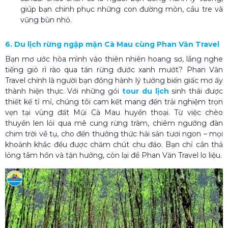
giúp bạn chinh phục những con đường mòn, cầu tre và
vũng bùn nhỏ.
6. Du lịch rừng ngập mặn Cà Mau​ cùng Phan Văn Travel
Bạn mơ ước hòa mình vào thiên nhiên hoang sơ, lắng nghe
tiếng gió rì rào qua tán rừng đước xanh mướt? Phan Văn
Travel chính là người bạn đồng hành lý tưởng biến giấc mơ ấy
thành hiện thực.
Với những gói
tour du lịch
sinh thái được
thiết kế tỉ mỉ, chúng tôi cam kết mang đến trải nghiệm trọn
vẹn tại vùng đất Mũi Cà Mau huyền thoại. Từ việc chèo
thuyền len lỏi qua mê cung rừng tràm, chiêm ngưỡng đàn
chim trời về tụ, cho đến thưởng thức hải sản tươi ngon – mọi
khoảnh khắc đều được chăm chút chu đáo. Bạn chỉ cần thả
lỏng tâm hồn và tận hưởng, còn lại để Phan Văn Travel lo liệu.