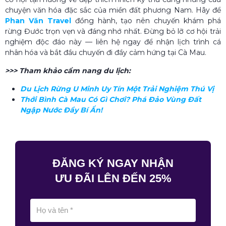
chuyện văn hóa đặc sắc của miền đất phương Nam. Hãy để
Phan Văn Travel
đồng hành, tạo nên chuyến khám phá
rừng Đước trọn vẹn và đáng nhớ nhất. Đừng bỏ lỡ cơ hội trải
nghiệm độc đáo này — liên hệ ngay để nhận lịch trình cá
nhân hóa và bắt đầu chuyến đi đầy cảm hứng tại Cà Mau.
>>> Tham khảo cẩm nang du lịch:
Du Lịch Rừng U Minh Uy Tín Một Trải Nghiệm Thú Vị
Thới Bình Cà Mau Có Gì Chơi? Phá Đảo Vùng Đất
Ngập Nước Đầy Bí Ẩn!
ĐĂNG KÝ NGAY NHẬN
ƯU ĐÃI LÊN ĐẾN 25%