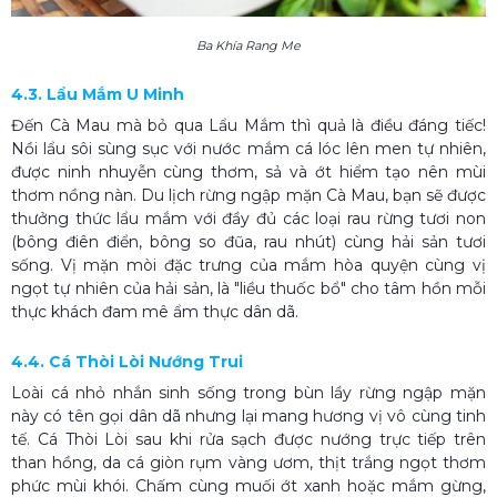
Ba Khía Rang Me
4.3. Lẩu Mắm U Minh
Đến Cà Mau mà bỏ qua Lẩu Mắm thì quả là điều đáng tiếc!
Nồi lẩu sôi sùng sục với nước mắm cá lóc lên men tự nhiên,
được ninh nhuyễn cùng thơm, sả và ớt hiểm tạo nên mùi
thơm nồng nàn. Du lịch rừng ngập mặn Cà Mau, bạn sẽ được
thưởng thức lẩu mắm với đầy đủ các loại rau rừng tươi non
(bông điên điển, bông so đũa, rau nhút) cùng hải sản tươi
sống. Vị mặn mòi đặc trưng của mắm hòa quyện cùng vị
ngọt tự nhiên của hải sản, là "liều thuốc bổ" cho tâm hồn mỗi
thực khách đam mê ẩm thực dân dã.
4.4. Cá Thòi Lòi Nướng Trui
Loài cá nhỏ nhắn sinh sống trong bùn lầy rừng ngập mặn
này có tên gọi dân dã nhưng lại mang hương vị vô cùng tinh
tế. Cá Thòi Lòi sau khi rửa sạch được nướng trực tiếp trên
than hồng, da cá giòn rụm vàng ươm, thịt trắng ngọt thơm
phức mùi khói. Chấm cùng muối ớt xanh hoặc mắm gừng,