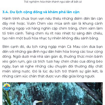
Trải nghiệm hóa thân thành ngư dân đi bắt cá
3.4. Du lịch cộng đồng và khám phá lân cận
Hành trình chưa trọn vẹn nếu thiếu những điểm đến lân cận
đầy mê hoặc. Vườn Chim vào mùa sinh sản là khung cảnh
choáng ngợp với hàng nghìn cặp chim trắng, chim xám làm
tổ trên cành. Tiếng chim ríu rít náo nhiệt từ sáng đến chiều,
tạo nên một buổi hòa nhạc tự nhiên không đâu sánh bằng.
Bên cạnh đó, du lịch rừng ngập mặn Cà Mau còn đưa bạn
đến với những gia đình ngư dân hiền hòa trong các tour cộng
đồng. Ngồi dưới mái nhà sàn giản dị, thưởng thức món bánh
xèo giòn rụm, gỏi cá trích tươi hay chén cháo cua đồng béo
ngậy, bạn sẽ nghe những câu chuyện đời thường đầy chất
miền sông nước. Đó là lúc du lịch trở thành sự gắn kết, là
những cảm xúc chân thật được vun đắp giữa lòng người.