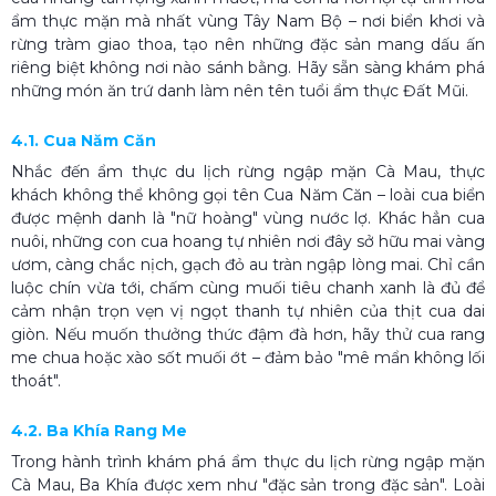
ẩm thực mặn mà nhất vùng Tây Nam Bộ – nơi biển khơi và
rừng tràm giao thoa, tạo nên những đặc sản mang dấu ấn
riêng biệt không nơi nào sánh bằng. Hãy sẵn sàng khám phá
những món ăn trứ danh làm nên tên tuổi ẩm thực Đất Mũi.
4.1. Cua Năm Căn
Nhắc đến ẩm thực du lịch rừng ngập mặn Cà Mau, thực
khách không thể không gọi tên Cua Năm Căn – loài cua biển
được mệnh danh là "nữ hoàng" vùng nước lợ. Khác hẳn cua
nuôi, những con cua hoang tự nhiên nơi đây sở hữu mai vàng
ươm, càng chắc nịch, gạch đỏ au tràn ngập lòng mai. Chỉ cần
luộc chín vừa tới, chấm cùng muối tiêu chanh xanh là đủ để
cảm nhận trọn vẹn vị ngọt thanh tự nhiên của thịt cua dai
giòn. Nếu muốn thưởng thức đậm đà hơn, hãy thử cua rang
me chua hoặc xào sốt muối ớt – đảm bảo "mê mẩn không lối
thoát".
4.2. Ba Khía Rang Me
Trong hành trình khám phá ẩm thực du lịch rừng ngập mặn
Cà Mau, Ba Khía được xem như "đặc sản trong đặc sản". Loài