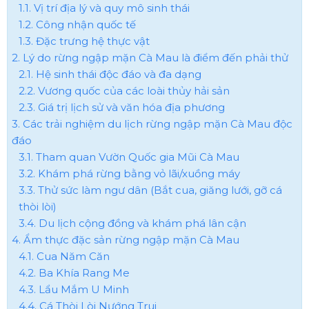
1.1. Vị trí địa lý và quy mô sinh thái
1.2. Công nhận quốc tế
1.3. Đặc trưng hệ thực vật
2. Lý do rừng ngập mặn Cà Mau là điểm đến phải thử
2.1. Hệ sinh thái độc đáo và đa dạng
2.2. Vương quốc của các loài thủy hải sản
2.3. Giá trị lịch sử và văn hóa địa phương
3. Các trải nghiệm du lịch rừng ngập mặn Cà Mau độc
đáo
3.1. Tham quan Vườn Quốc gia Mũi Cà Mau
3.2. Khám phá rừng bằng vỏ lãi/xuồng máy
3.3. Thử sức làm ngư dân (Bắt cua, giăng lưới, gỡ cá
thòi lòi)
3.4. Du lịch cộng đồng và khám phá lân cận
4. Ẩm thực đặc sản rừng ngập mặn Cà Mau
4.1. Cua Năm Căn
4.2. Ba Khía Rang Me
4.3. Lẩu Mắm U Minh
4.4. Cá Thòi Lòi Nướng Trui