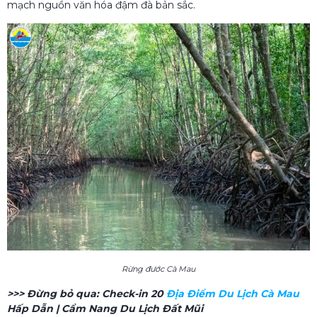
mạch nguồn văn hóa đậm đà bản sắc.
Rừng đước Cà Mau
>>> Đừng bỏ qua:
Check-in 20
Địa Điểm Du Lịch Cà Mau
Hấp Dẫn | Cẩm Nang Du Lịch Đất Mũi