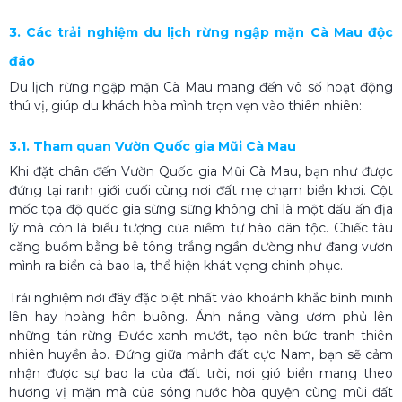
3. Các trải nghiệm du lịch rừng ngập mặn Cà Mau độc
đáo
Du lịch rừng ngập mặn Cà Mau mang đến vô số hoạt động
thú vị, giúp du khách hòa mình trọn vẹn vào thiên nhiên:
3.1. Tham quan Vườn Quốc gia Mũi Cà Mau
Khi đặt chân đến Vườn Quốc gia Mũi Cà Mau, bạn như được
đứng tại ranh giới cuối cùng nơi đất mẹ chạm biển khơi. Cột
mốc tọa độ quốc gia sừng sững không chỉ là một dấu ấn địa
lý mà còn là biểu tượng của niềm tự hào dân tộc. Chiếc tàu
căng buồm bằng bê tông trắng ngần dường như đang vươn
mình ra biển cả bao la, thể hiện khát vọng chinh phục.
Trải nghiệm nơi đây đặc biệt nhất vào khoảnh khắc bình minh
lên hay hoàng hôn buông. Ánh nắng vàng ươm phủ lên
những tán rừng Đước xanh mướt, tạo nên bức tranh thiên
nhiên huyền ảo. Đứng giữa mảnh đất cực Nam, bạn sẽ cảm
nhận được sự bao la của đất trời, nơi gió biển mang theo
hương vị mặn mà của sóng nước hòa quyện cùng mùi đất