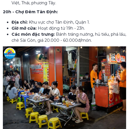
Việt, Thái, phương Tây.
20h - Chợ Đêm Tân Định:
Địa chỉ:
Khu vực chợ Tân Định, Quận 1.
Giờ mở cửa:
Hoạt động từ 19h - 23h.
Các món đặc trưng:
Bánh tráng nướng, hủ tiếu, phá lấu,
chè Sài Gòn, giá 20.000 - 60.000đ/món.