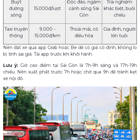
Buýt
Độc đáo, ngắm
Trải nghiệm
đường
15.000đ/lượt
cảnh sông Sài
khác biệt, buổi
sông
Gòn
chiều
Taxi truyền
9.000 -
Thoải mái, có
Gia đình, người
thống
15.000đ/km
điều hòa
lớn tuổi
Nên đặt xe qua app Grab hoặc Be để có giá cố định, không lo
bị tính sai giá. Tải app trước khi khởi hành.
Lưu ý:
Giờ cao điểm tại Sài Gòn là 7h-9h sáng và 17h-19h
chiều. Nên xuất phát trước 7h hoặc chờ qua 9h để tránh kẹt
xe nội đô.