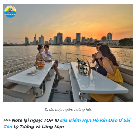
Đi tàu buýt ngắm hoàng hôn
>>> Note lại ngay: TOP 10
Địa Điểm Hẹn Hò Kín Đáo Ở Sài
Gòn
Lý Tưởng và Lãng Mạn