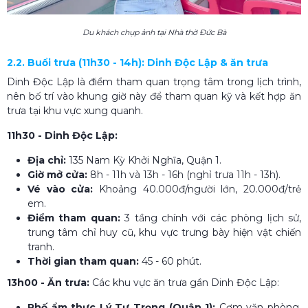
Du khách chụp ảnh tại Nhà thờ Đức Bà
2.2. Buổi trưa (11h30 - 14h): Dinh Độc Lập & ăn trưa
Dinh Độc Lập là điểm tham quan trọng tâm trong lịch trình,
nên bố trí vào khung giờ này để tham quan kỹ và kết hợp ăn
trưa tại khu vực xung quanh.
11h30 - Dinh Độc Lập:
Địa chỉ:
135 Nam Kỳ Khởi Nghĩa, Quận 1.
Giờ mở cửa:
8h - 11h và 13h - 16h (nghỉ trưa 11h - 13h).
Vé vào cửa:
Khoảng 40.000đ/người lớn, 20.000đ/trẻ
em.
Điểm tham quan:
3 tầng chính với các phòng lịch sử,
trung tâm chỉ huy cũ, khu vực trưng bày hiện vật chiến
tranh.
Thời gian tham quan:
45 - 60 phút.
13h00 - Ăn trưa:
Các khu vực ăn trưa gần Dinh Độc Lập:
Phố ẩm thực Lý Tự Trọng (Quận 1):
Cơm văn phòng,