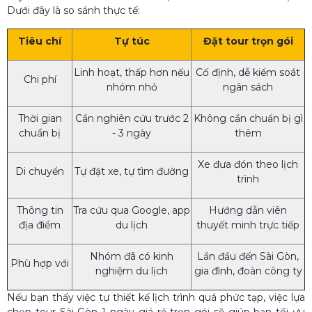
Dưới đây là so sánh thực tế:
Tiêu chí
Tự túc
Đặt tour trọn gói
Linh hoạt, thấp hơn nếu
Cố định, dễ kiểm soát
Chi phí
nhóm nhỏ
ngân sách
Thời gian
Cần nghiên cứu trước 2
Không cần chuẩn bị gì
chuẩn bị
- 3 ngày
thêm
Xe đưa đón theo lịch
Di chuyển
Tự đặt xe, tự tìm đường
trình
Thông tin
Tra cứu qua Google, app
Hướng dẫn viên
địa điểm
du lịch
thuyết minh trực tiếp
Nhóm đã có kinh
Lần đầu đến Sài Gòn,
Phù hợp với
nghiệm du lịch
gia đình, đoàn công ty
Nếu bạn thấy việc tự thiết kế lịch trình quá phức tạp, việc lựa
chọn tour Sài Gòn 1 ngày giá rẻ trọn gói sẽ giúp bạn tối ưu