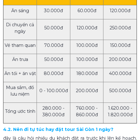
Ăn sáng
30.000đ
60.000đ
120.000đ
Di chuyển cả
50.000đ
120.000đ
250.000đ
ngày
Vé tham quan
70.000đ
100.000đ
150.000đ
Ăn trưa
50.000đ
100.000đ
200.000đ
Ăn tối + ăn vặt
80.000đ
180.000đ
400.000đ
Mua sắm, đồ
0 - 100.000đ
200.000đ
500.000đ
lưu niệm
280.000 -
760.000 -
1.620.000 -
Tổng ước tính
380.000đ
860.000đ
1.820.000đ
4.2. Nên đi tự túc hay đặt tour Sài Gòn 1 ngày?
đây là câu hỏi nhiều du khách đặt ra trước khi lên kế hoạch.