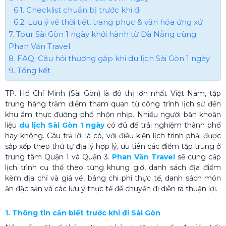
6.1. Checklist chuẩn bị trước khi đi
6.2. Lưu ý về thời tiết, trang phục & văn hóa ứng xử
7. Tour Sài Gòn 1 ngày khởi hành từ Đà Nẵng cùng
Phan Văn Travel
8. FAQ: Câu hỏi thường gặp khi du lịch Sài Gòn 1 ngày
9. Tổng kết
TP. Hồ Chí Minh (Sài Gòn) là đô thị lớn nhất Việt Nam, tập
trung hàng trăm điểm tham quan từ công trình lịch sử đến
khu ẩm thực đường phố nhộn nhịp. Nhiều người băn khoăn
liệu
du lịch Sài Gòn 1 ngày
có đủ để trải nghiệm thành phố
hay không. Câu trả lời là có, với điều kiện lịch trình phải được
sắp xếp theo thứ tự địa lý hợp lý, ưu tiên các điểm tập trung ở
trung tâm Quận 1 và Quận 3.
Phan Văn Travel
sẽ cung cấp
lịch trình cụ thể theo từng khung giờ, danh sách địa điểm
kèm địa chỉ và giá vé, bảng chi phí thực tế, danh sách món
ăn đặc sản và các lưu ý thực tế để chuyến đi diễn ra thuận lợi.
1. Thông tin cần biết trước khi đi Sài Gòn