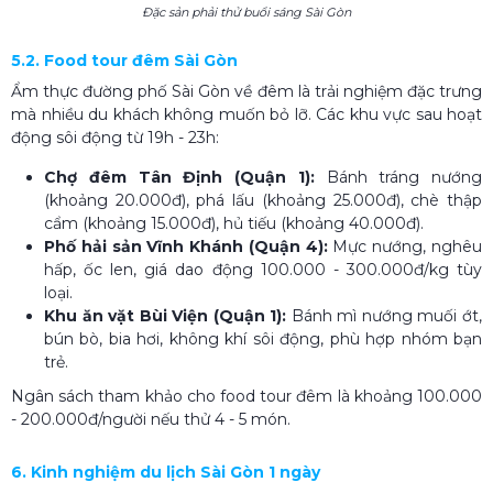
Đặc sản phải thử buổi sáng Sài Gòn
5.2. Food tour đêm Sài Gòn
Ẩm thực đường phố Sài Gòn về đêm là trải nghiệm đặc trưng
mà nhiều du khách không muốn bỏ lỡ. Các khu vực sau hoạt
động sôi động từ 19h - 23h:
Chợ đêm Tân Định (Quận 1):
Bánh tráng nướng
(khoảng 20.000đ), phá lấu (khoảng 25.000đ), chè thập
cẩm (khoảng 15.000đ), hủ tiếu (khoảng 40.000đ).
Phố hải sản Vĩnh Khánh (Quận 4):
Mực nướng, nghêu
hấp, ốc len, giá dao động 100.000 - 300.000đ/kg tùy
loại.
Khu ăn vặt Bùi Viện (Quận 1):
Bánh mì nướng muối ớt,
bún bò, bia hơi, không khí sôi động, phù hợp nhóm bạn
trẻ.
Ngân sách tham khảo cho food tour đêm là khoảng 100.000
- 200.000đ/người nếu thử 4 - 5 món.
6. Kinh nghiệm du lịch Sài Gòn 1 ngày