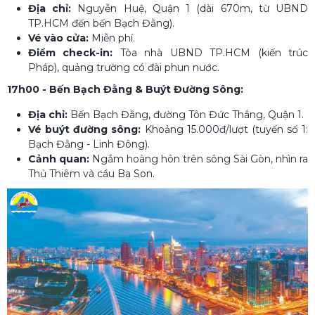
Địa chỉ:
Nguyễn Huệ, Quận 1 (dài 670m, từ UBND
TP.HCM đến bến Bạch Đằng).
Vé vào cửa:
Miễn phí.
Điểm check-in:
Tòa nhà UBND TP.HCM (kiến trúc
Pháp), quảng trường có đài phun nước.
17h00 - Bến Bạch Đằng & Buýt Đường Sông:
Địa chỉ:
Bến Bạch Đằng, đường Tôn Đức Thắng, Quận 1.
Vé buýt đường sông:
Khoảng 15.000đ/lượt (tuyến số 1:
Bạch Đằng - Linh Đông).
Cảnh quan:
Ngắm hoàng hôn trên sông Sài Gòn, nhìn ra
Thủ Thiêm và cầu Ba Son.