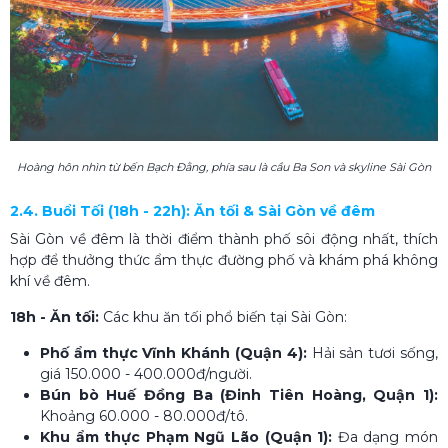
Hoàng hôn nhìn từ bến Bạch Đằng, phía sau là cầu Ba Son và skyline Sài Gòn
2.4. Buổi Tối (18h - 22h): Ăn tối & Sài Gòn về đêm
Sài Gòn về đêm là thời điểm thành phố sôi động nhất, thích
hợp để thưởng thức ẩm thực đường phố và khám phá không
khí về đêm.
18h - Ăn tối:
Các khu ăn tối phổ biến tại Sài Gòn:
Phố ẩm thực Vĩnh Khánh (Quận 4):
Hải sản tươi sống,
giá 150.000 - 400.000đ/người.
Bún bò Huế Đồng Ba (Đinh Tiên Hoàng, Quận 1):
Khoảng 60.000 - 80.000đ/tô.
Khu ẩm thực Phạm Ngũ Lão (Quận 1):
Đa dạng món