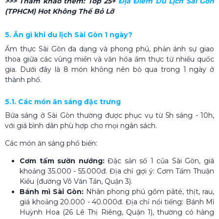
>>> Tham khảo thêm:
Top 25+
Địa Điểm Du Lịch Sài Gòn
(TPHCM) Hot Không Thể Bỏ Lỡ
5. Ăn gì khi du lịch Sài Gòn 1 ngày?
Ẩm thực Sài Gòn đa dạng và phong phú, phản ánh sự giao
thoa giữa các vùng miền và văn hóa ẩm thực từ nhiều quốc
gia. Dưới đây là 8 món không nên bỏ qua trong 1 ngày ở
thành phố.
5.1. Các món ăn sáng đặc trưng
Bữa sáng ở Sài Gòn thường được phục vụ từ 5h sáng - 10h,
với giá bình dân phù hợp cho mọi ngân sách.
Các món ăn sáng phổ biến:
Cơm tấm sườn nướng:
Đặc sản số 1 của Sài Gòn, giá
khoảng 35.000 - 55.000đ. Địa chỉ gợi ý: Cơm Tấm Thuận
Kiều (đường Võ Văn Tần, Quận 3).
Bánh mì Sài Gòn:
Nhân phong phú gồm pâté, thịt, rau,
giá khoảng 20.000 - 40.000đ. Địa chỉ nổi tiếng: Bánh Mì
Huỳnh Hoa (26 Lê Thị Riêng, Quận 1), thường có hàng