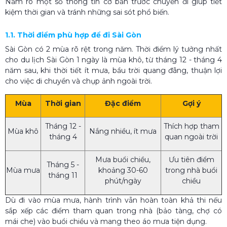
Nắm rõ một số thông tin cơ bản trước chuyến đi giúp tiết
kiệm thời gian và tránh những sai sót phổ biến.
1.1. Thời điểm phù hợp để đi Sài Gòn
Sài Gòn có 2 mùa rõ rệt trong năm. Thời điểm lý tưởng nhất
cho du lịch Sài Gòn 1 ngày là mùa khô, từ tháng 12 - tháng 4
năm sau, khi thời tiết ít mưa, bầu trời quang đãng, thuận lợi
cho việc di chuyển và chụp ảnh ngoài trời.
Mùa
Thời gian
Đặc điểm
Gợi ý
Tháng 12 -
Thích hợp tham
Mùa khô
Nắng nhiều, ít mưa
tháng 4
quan ngoài trời
Mưa buổi chiều,
Ưu tiên điểm
Tháng 5 -
Mùa mưa
khoảng 30-60
trong nhà buổi
tháng 11
phút/ngày
chiều
Dù đi vào mùa mưa, hành trình vẫn hoàn toàn khả thi nếu
sắp xếp các điểm tham quan trong nhà (bảo tàng, chợ có
mái che) vào buổi chiều và mang theo áo mưa tiện dụng.