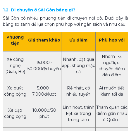
1.2. Di chuyển ở Sài Gòn bằng gì?
Sài Gòn có nhiều phương tiện di chuyển nội đô. Dưới đây là
bảng so sánh để lựa chọn phù hợp với ngân sách và nhu cầu:
Phương
Giá tham khảo
Ưu điểm
Phù hợp với
tiện
Nhóm 1-2
Xe công
Nhanh, đặt qua
15.000 -
người, di
nghệ
app, không mặc
50.000đ/chuyến
chuyển điểm
(Grab, Be)
cả
đến điểm
Xe buýt
5.000 -
Rẻ nhất, có
Ai muốn tiết
công cộng
7.000đ/lượt
nhiều tuyến
kiệm tối đa
Linh hoạt, tránh
Tham quan các
Xe đạp
10.000đ/30
kẹt xe trong
điểm gần nhau
công cộng
phút
trung tâm
ở Quận 1