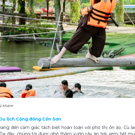
Mỹ Khánh
 Du lịch Cộng đồng Cồn Sơn
ng đến cảm giác tách biệt hoàn toàn với phố thị ồn ào. Cù l
ại đây, chúng tôi được ghé thăm vườn cây ăn trái, xem tiết m