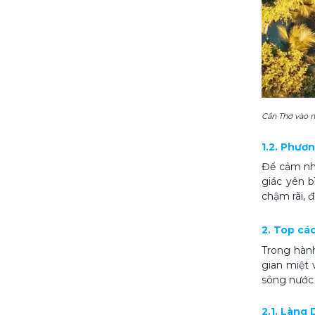
Cần Thơ vào 
1.2. Phươ
Để cảm nhậ
giác yên b
chậm rãi, đ
2. Top các
Trong hành
gian miệt 
sông nước 
2.1. Làng