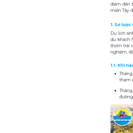
điểm đến t
miền Tây đ
1. Sơ lược
Du lịch si
du khách 
thơm trái 
nghiệm, đậ
1.1. Khi n
Tháng 
tham q
Tháng 
đường 