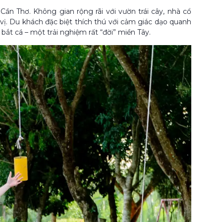
Cần Thơ. Không gian rộng rãi với vườn trái cây, nhà cổ
ị. Du khách đặc biệt thích thú với cảm giác dạo quanh
ắt cá – một trải nghiệm rất “đời” miền Tây.