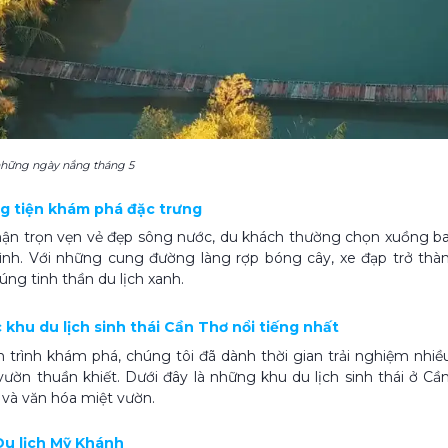
những ngày nắng tháng 5
ng tiện khám phá đặc trưng
n trọn vẹn vẻ đẹp sông nước, du khách thường chọn xuồng ba 
ình. Với những cung đường làng rợp bóng cây, xe đạp trở thàn
úng tinh thần du lịch xanh.
 khu du lịch sinh thái Cần Thơ nổi tiếng nhất
 trình khám phá, chúng tôi đã dành thời gian trải nghiệm nhi
vườn thuần khiết. Dưới đây là những khu du lịch sinh thái ở Cần
và văn hóa miệt vườn.
 Du lịch Mỹ Khánh