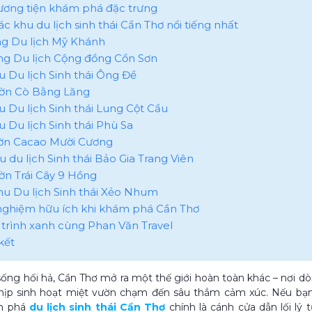
hương tiện khám phá đặc trưng
ác khu du lịch sinh thái Cần Thơ nổi tiếng nhất
àng Du lịch Mỹ Khánh
àng Du lịch Cộng đồng Cồn Sơn
hu Du lịch Sinh thái Ông Đề
ườn Cò Bằng Lăng
hu Du lịch Sinh thái Lung Cột Cầu
u Du lịch Sinh thái Phù Sa
ườn Cacao Mười Cương
u du lịch Sinh thái Bảo Gia Trang Viên
ườn Trái Cây 9 Hồng
Khu Du lịch Sinh thái Xẻo Nhum
 nghiệm hữu ích khi khám phá Cần Thơ
 trình xanh cùng Phan Văn Travel
kết
sống hối hả, Cần Thơ mở ra một thế giới hoàn toàn khác – nơi dò
nhịp sinh hoạt miệt vườn chạm đến sâu thẳm cảm xúc. Nếu bạn
m phá
du lịch sinh thái Cần Thơ
chính là cánh cửa dẫn lối lý 