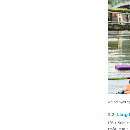
Khu du lịch 
2.2. Làng
Cồn Sơn ma
mộc mạc. T