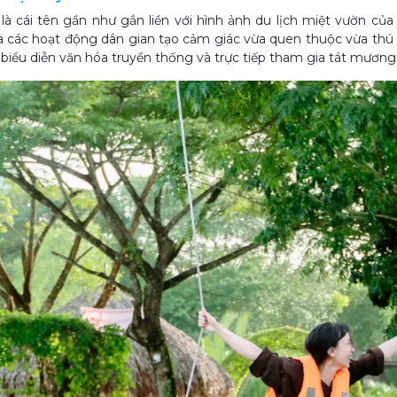
à cái tên gần như gắn liền với hình ảnh du lịch miệt vườn của 
các hoạt động dân gian tạo cảm giác vừa quen thuộc vừa thú v
biểu diễn văn hóa truyền thống và trực tiếp tham gia tát mương b