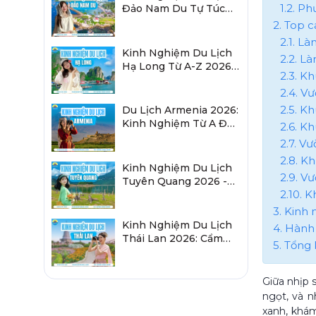
1.2. P
Đảo Nam Du Tự Túc
2026 Chi Tiết Từ A-Z
2. Top c
2.1. L
Kinh Nghiệm Du Lịch
2.2. L
Hạ Long Từ A-Z 2026:
2.3. K
Đi Đâu, Ăn Gì, Ở Đâu?
2.4. V
2.5. K
Du Lịch Armenia 2026:
Kinh Nghiệm Từ A Đến
2.6. Kh
Z Cho Người Việt
2.7. V
2.8. Kh
Kinh Nghiệm Du Lịch
2.9. V
Tuyên Quang 2026 -
2.10. 
Sau Sáp Nhập Hà
Giang
3. Kinh
Kinh Nghiệm Du Lịch
4. Hành
Thái Lan 2026: Cẩm
5. Tổng 
Nang Chi Tiết Từ A-Z
Giữa nhịp 
ngọt, và 
xanh, khá