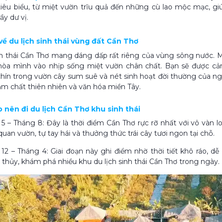
iêu biểu, từ miệt vườn trĩu quả đến những cù lao mộc mạc, giú
ầy dư vị.
 về du lịch sinh thái vùng đất Cần Thơ
nh thái Cần Thơ mang dáng dấp rất riêng của vùng sông nước. 
hòa mình vào nhịp sống miệt vườn chân chất. Bạn sẽ được c
chín trong vườn cây sum suê và nét sinh hoạt đời thường của ngư
m chất thiên nhiên và văn hóa miền Tây.
ào nên đi du lịch Cần Thơ khu sinh thái
5 – Tháng 8: Đây là thời điểm Cần Thơ rực rỡ nhất với vô vàn lo
uan vườn, tự tay hái và thưởng thức trái cây tươi ngon tại chỗ.
12 – Tháng 4: Giai đoạn này ghi điểm nhờ thời tiết khô ráo, d
thủy, khám phá nhiều khu du lịch sinh thái Cần Thơ trong ngày.