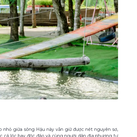
ao nhỏ giữa sông Hậu này vẫn giữ được nét nguyên sơ,
ục cá lóc bay độc đáo và cùng người dân địa phương tự