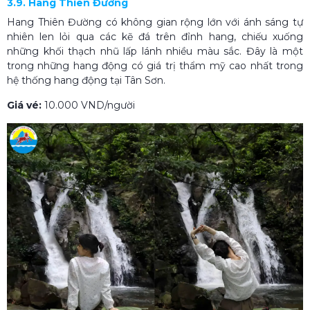
3.9. Hang Thiên Đường
Hang Thiên Đường có không gian rộng lớn với ánh sáng tự
nhiên len lỏi qua các kẽ đá trên đỉnh hang, chiếu xuống
những khối thạch nhũ lấp lánh nhiều màu sắc. Đây là một
trong những hang động có giá trị thẩm mỹ cao nhất trong
hệ thống hang động tại Tân Sơn.
Giá vé:
10.000 VND/người