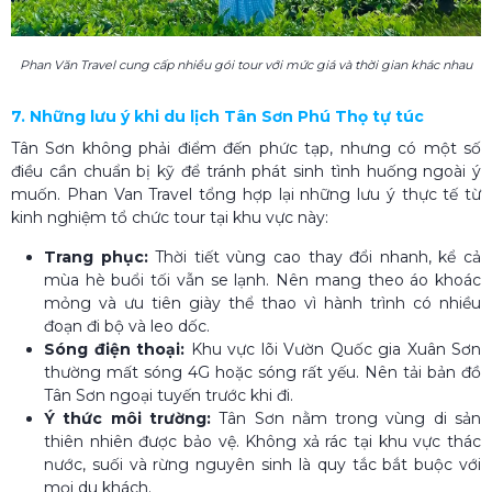
Phan Văn Travel cung cấp nhiều gói tour với mức giá và thời gian khác nhau
7. Những lưu ý khi du lịch Tân Sơn Phú Thọ​ tự túc
Tân Sơn không phải điểm đến phức tạp, nhưng có một số
điều cần chuẩn bị kỹ để tránh phát sinh tình huống ngoài ý
muốn. Phan Van Travel tổng hợp lại những lưu ý thực tế từ
kinh nghiệm tổ chức tour tại khu vực này:
Trang phục:
Thời tiết vùng cao thay đổi nhanh, kể cả
mùa hè buổi tối vẫn se lạnh. Nên mang theo áo khoác
mỏng và ưu tiên giày thể thao vì hành trình có nhiều
đoạn đi bộ và leo dốc.
Sóng điện thoại:
Khu vực lõi Vườn Quốc gia Xuân Sơn
thường mất sóng 4G hoặc sóng rất yếu. Nên tải bản đồ
Tân Sơn ngoại tuyến trước khi đi.
Ý thức môi trường:
Tân Sơn nằm trong vùng di sản
thiên nhiên được bảo vệ. Không xả rác tại khu vực thác
nước, suối và rừng nguyên sinh là quy tắc bắt buộc với
mọi du khách.