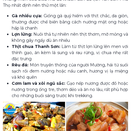
Thọ nhất định nên thử một lần:
Gà nhiều cựa:
Giống gà quý hiếm với thịt chắc, da giòn,
thường được chế biến bằng cách nướng mật ong hoặc
hấp lá chanh
Lợn lửng:
Nuôi thả tự nhiên nên thịt thơm, mỡ mỏng và
không gây ngấy dù ăn nhiều
Thịt chua Thanh Sơn:
Làm từ thịt lợn lửng lên men với
thính gạo, ăn kèm lá sung và rau rừng, vị chua nhẹ rất
đặc trưng
Rêu đá:
Món truyền thống của người Mường, hái từ suối
sạch rồi đem nướng hoặc nấu canh, hương vị lạ miệng
và khó quên
Cơm lam và xôi ngũ sắc:
Gạo nếp nương được đồ hoặc
nướng trong ống tre, thơm dẻo và ăn no lâu, rất phù hợp
cho những buổi sáng trước khi trekking.