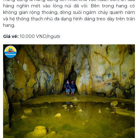
hàng nghìn mét vào lòng núi đá vôi. Bên trong hang có
không gian rộng thoáng, dòng suối ngầm chảy quanh năm
và hệ thống thạch nhũ đa dạng hình dáng treo dày trên trần
hang.
Giá vé:
10.000 VND/người