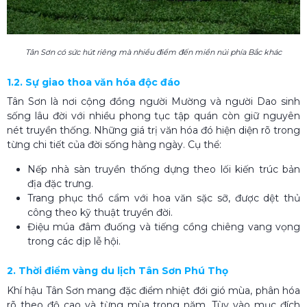
Tân Sơn có sức hút riêng mà nhiều điểm đến miền núi phía Bắc khác
1.2. Sự giao thoa văn hóa độc đáo
Tân Sơn là nơi cộng đồng người Mường và người Dao sinh
sống lâu đời với nhiều phong tục tập quán còn giữ nguyên
nét truyền thống. Những giá trị văn hóa đó hiện diện rõ trong
từng chi tiết của đời sống hàng ngày. Cụ thể:
Nếp nhà sàn truyền thống dựng theo lối kiến trúc bản
địa đặc trưng.
Trang phục thổ cẩm với hoa văn sặc sỡ, được dệt thủ
công theo kỹ thuật truyền đời.
Điệu múa đâm đuống và tiếng cồng chiêng vang vọng
trong các dịp lễ hội.
2. Thời điểm vàng du lịch Tân Sơn Phú Thọ​
Khí hậu Tân Sơn mang đặc điểm nhiệt đới gió mùa, phân hóa
rõ theo độ cao và từng mùa trong năm. Tùy vào mục đích