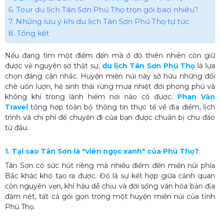
6. Tour du lịch Tân Sơn Phú Thọ​ trọn gói bao nhiêu?
7. Những lưu ý khi du lịch Tân Sơn Phú Thọ​ tự túc
8. Tổng kết
Nếu đang tìm một điểm đến mà ở đó thiên nhiên còn giữ
được vẻ nguyên sơ thật sự,
du lịch Tân Sơn Phú Thọ
là lựa
chọn đáng cân nhắc. Huyện miền núi này sở hữu những đồi
chè uốn lượn, hệ sinh thái rừng mưa nhiệt đới phong phú và
không khí trong lành hiếm nơi nào có được.
Phan Văn
Travel
tổng hợp toàn bộ thông tin thực tế về địa điểm, lịch
trình và chi phí để chuyến đi của bạn được chuẩn bị chu đáo
từ đầu.
1. Tại sao Tân Sơn là "viên ngọc xanh" của Phú Thọ?
Tân Sơn có sức hút riêng mà nhiều điểm đến miền núi phía
Bắc khác khó tạo ra được. Đó là sự kết hợp giữa cảnh quan
còn nguyên vẹn, khí hậu dễ chịu và đời sống văn hóa bản địa
đậm nét, tất cả gói gọn trong một huyện miền núi của tỉnh
Phú Thọ.