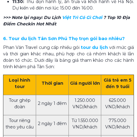
11:30:
Thu dọn hành lý, ăn trưa và khởi hành về Hà Nội.
Dự kiến về đến nơi lúc 15:00 đến 16:00.
>>> Note lại ngay:
Du Lịch
Việt Trì Có Gì Chơi​
? Top 10 Địa
Điểm Checkin Hot Nhất
6. Tour du lịch Tân Sơn Phú Thọ​ trọn gói bao nhiêu?
Phan Văn Travel cung cấp nhiều gói
tour du lịch
với mức giá
và thời gian khác nhau, phù hợp cho cả nhóm khách lẻ lẫn
đoàn tổ chức. Dưới đây là bảng giá tham khảo cho các hành
trình khám phá Tân Sơn:
Loại hình
Giá trẻ em 5
Thời gian
Giá người lớn
tour
đến 9 tuổi
Tour ghép
1.250.000
625.000
2 ngày 1 đêm
đoàn
VND/khách
VND/khách
Tour riêng
Từ 1.550.000
775.000
2 ngày 1 đêm
theo yêu cầu
VND/khách
VND/khách