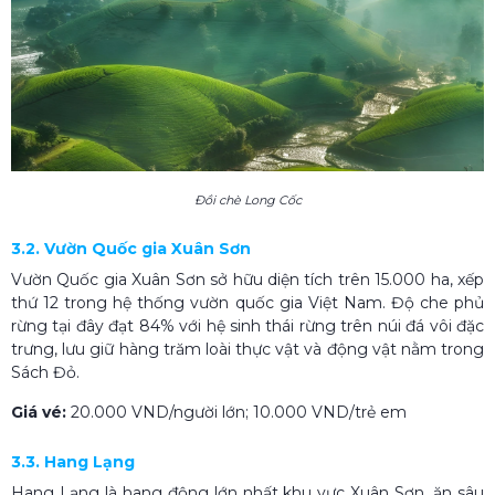
Đồi chè Long Cốc
3.2. Vườn Quốc gia Xuân Sơn
Vườn Quốc gia Xuân Sơn sở hữu diện tích trên 15.000 ha, xếp
thứ 12 trong hệ thống vườn quốc gia Việt Nam. Độ che phủ
rừng tại đây đạt 84% với hệ sinh thái rừng trên núi đá vôi đặc
trưng, lưu giữ hàng trăm loài thực vật và động vật nằm trong
Sách Đỏ.
Giá vé:
20.000 VND/người lớn; 10.000 VND/trẻ em
3.3. Hang Lạng
Hang Lạng là hang động lớn nhất khu vực Xuân Sơn, ăn sâu