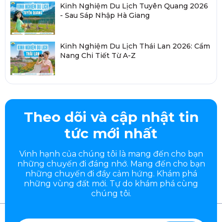
Kinh Nghiệm Du Lịch Tuyên Quang 2026
- Sau Sáp Nhập Hà Giang
Kinh Nghiệm Du Lịch Thái Lan 2026: Cẩm
Nang Chi Tiết Từ A-Z
Theo dõi và cập nhật tin
tức mới nhất
Vinh hạnh của chúng tôi là mang đến cho bạn
những chuyến đi đáng nhớ. Mang đến cho bạn
những chuyến đi đầy
cảm hứng. Khám phá
những vùng đất mới. Tự do khám phá cùng
chúng tôi.