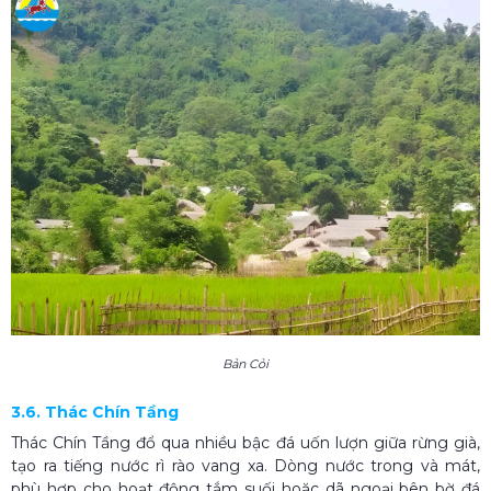
Bản Cỏi
3.6. Thác Chín Tầng
Thác Chín Tầng đổ qua nhiều bậc đá uốn lượn giữa rừng già,
tạo ra tiếng nước rì rào vang xa. Dòng nước trong và mát,
phù hợp cho hoạt động tắm suối hoặc dã ngoại bên bờ đá