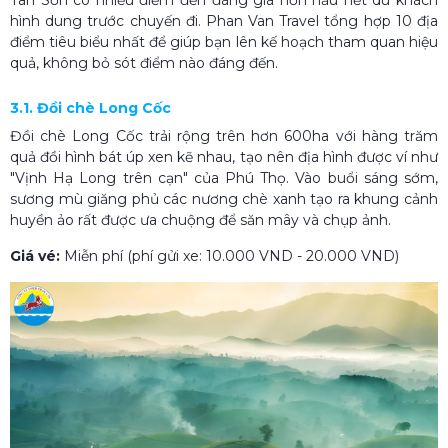
hình dung trước chuyến đi. Phan Van Travel tổng hợp 10 địa
điểm tiêu biểu nhất để giúp bạn lên kế hoạch tham quan hiệu
quả, không bỏ sót điểm nào đáng đến.
3.1. Đồi chè Long Cốc
Đồi chè Long Cốc trải rộng trên hơn 600ha với hàng trăm
quả đồi hình bát úp xen kẽ nhau, tạo nên địa hình được ví như
"Vịnh Hạ Long trên cạn" của Phú Thọ. Vào buổi sáng sớm,
sương mù giăng phủ các nương chè xanh tạo ra khung cảnh
huyền ảo rất được ưa chuộng để săn mây và chụp ảnh.
Giá vé:
Miễn phí (phí gửi xe: 10.000 VND - 20.000 VND)