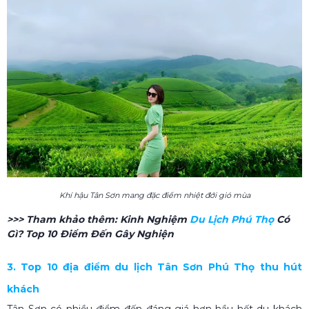
Khí hậu Tân Sơn mang đặc điểm nhiệt đới gió mùa
>>> Tham khảo thêm:
Kinh Nghiệm
Du Lịch Phú Thọ​
Có
Gì? Top 10 Điểm Đến Gây Nghiện
3. Top 10 địa điểm du lịch Tân Sơn Phú Thọ​ thu hút
khách
Tân Sơn có nhiều điểm đến đáng giá hơn hầu hết du khách