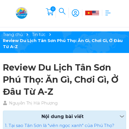
0
Trang chủ
Tin tức
Review Du Lịch Tân Sơn Phú Thọ: Ăn Gì, Chơi Gì, Ở Đâu
Từ A-Z
Review Du Lịch Tân Sơn
Phú Thọ: Ăn Gì, Chơi Gì, Ở
Đâu Từ A-Z
Nguyễn Thị Hải Phượng
Nội dung bài viết
1. Tại sao Tân Sơn là "viên ngọc xanh" của Phú Thọ?