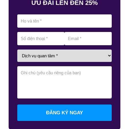
ƯU ĐÃI LÊN ĐẾN 25%
ĐĂNG KÝ NGAY