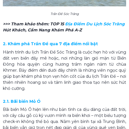
Trần Đề Sóc Trăng
>>> Tham khảo thêm:
TOP 15
Địa Điểm Du Lịch Sóc Trăng
Hút Khách, Cẩm Nang Khám Phá A-Z
2. Khám phá Trần Đề qua 7 địa điểm nổi bật
Hành trình du lịch Trần Đề Sóc Trăng là cuộc hẹn hò với vùng
đất ven biển đầy mê hoặc, nơi những làn gió mặn từ Biển
Đông hòa quyện cùng hương trầm ngàn năm từ chùa
Khmer. Bảy điểm đến dưới đây chính là những viên ngọc quý
giúp bạn khám phá trọn vẹn hồn cốt của du lịch Trần Đề – nơi
thiên nhiên hoang sơ và tâm linh giao thoa tạo nên sức hút
khó cưỡng.
2.1. Bãi biển Mỏ Ó
Bãi biển Mỏ Ó hiện lên như bản tình ca dịu dàng của đất trời,
với cây cầu gỗ cũ kỹ vươn mình ra biển khơi – một biểu tượng
check-in không thể bỏ qua. Nằm yên bình tại xã Trung Bình,
bãi biển vẫn giữ trọn nét đẹp giản dị của vùng quê ven biển,