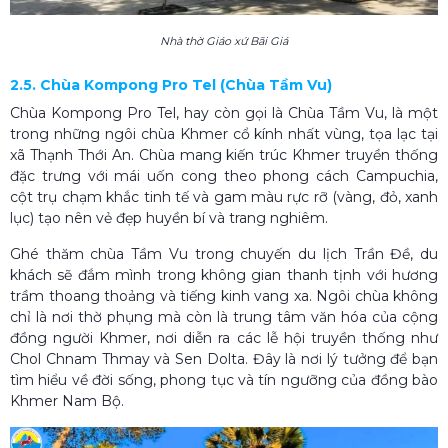
Nhà thờ Giáo xứ Bãi Giá
2.5. Chùa Kompong Pro Tel (Chùa Tầm Vu)
Chùa Kompong Pro Tel, hay còn gọi là Chùa Tầm Vu, là một
trong những ngôi chùa Khmer cổ kính nhất vùng, tọa lạc tại
xã Thạnh Thới An. Chùa mang kiến trúc Khmer truyền thống
đặc trưng với mái uốn cong theo phong cách Campuchia,
cột trụ chạm khắc tinh tế và gam màu rực rỡ (vàng, đỏ, xanh
lục) tạo nên vẻ đẹp huyền bí và trang nghiêm.
Ghé thăm chùa Tầm Vu trong chuyến du lịch Trần Đề, du
khách sẽ đắm mình trong không gian thanh tịnh với hương
trầm thoang thoảng và tiếng kinh vang xa. Ngôi chùa không
chỉ là nơi thờ phụng mà còn là trung tâm văn hóa của cộng
đồng người Khmer, nơi diễn ra các lễ hội truyền thống như
Chol Chnam Thmay và Sen Dolta. Đây là nơi lý tưởng để bạn
tìm hiểu về đời sống, phong tục và tín ngưỡng của đồng bào
Khmer Nam Bộ.