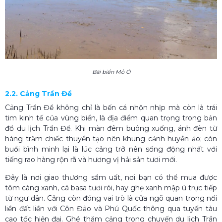
Bãi biển Mỏ Ó
2.2. Cảng Trần Đề
Cảng Trần Đề không chỉ là bến cá nhộn nhịp mà còn là trái
tim kinh tế của vùng biển, là địa điểm quan trọng trong bản
đồ du lịch Trần Đề. Khi màn đêm buông xuống, ánh đèn từ
hàng trăm chiếc thuyền tạo nên khung cảnh huyền ảo; còn
buổi bình minh lại là lúc cảng trở nên sống động nhất với
tiếng rao hàng rộn rã và hương vị hải sản tươi mới.
Đây là nơi giao thương sầm uất, nơi bạn có thể mua được
tôm càng xanh, cá basa tươi rói, hay ghẹ xanh mập ú trực tiếp
từ ngư dân. Cảng còn đóng vai trò là cửa ngõ quan trọng nối
liền đất liền với Côn Đảo và Phú Quốc thông qua tuyến tàu
cao tốc hiện đại. Ghé thăm cảng trong chuyến du lịch Trần