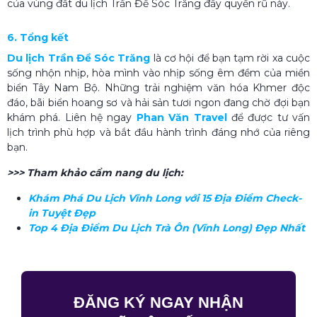
của vùng đất du lịch Trần Đề Sóc Trăng đầy quyến rũ này.
6. Tổng kết
Du lịch Trần Đề Sóc Trăng
là cơ hội để bạn tạm rời xa cuộc
sống nhộn nhịp, hòa mình vào nhịp sống êm đềm của miền
biển Tây Nam Bộ. Những trải nghiệm văn hóa Khmer độc
đáo, bãi biển hoang sơ và hải sản tươi ngon đang chờ đợi bạn
khám phá. Liên hệ ngay
Phan Văn Travel
để được tư vấn
lịch trình phù hợp và bắt đầu hành trình đáng nhớ của riêng
bạn.
>>> Tham khảo cẩm nang du lịch:
Khám Phá Du Lịch Vĩnh Long với 15 Địa Điểm Check-
in Tuyệt Đẹp
Top 4 Địa Điểm Du Lịch Trà Ôn (Vĩnh Long) Đẹp Nhất
ĐĂNG KÝ NGAY NHẬN