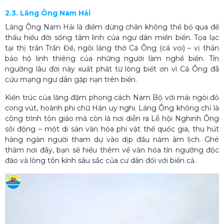
2.3. Lăng Ông Nam Hải
Lăng Ông Nam Hải là điểm dừng chân không thể bỏ qua để
thấu hiểu đời sống tâm linh của ngư dân miền biển. Tọa lạc
tại thị trấn Trần Đề, ngôi lăng thờ Cá Ông (cá voi) – vị thần
bảo hộ linh thiêng của những người làm nghề biển. Tín
ngưỡng lâu đời này xuất phát từ lòng biết ơn vì Cá Ông đã
cứu mạng ngư dân gặp nạn trên biển.
Kiến trúc của lăng đậm phong cách Nam Bộ với mái ngói đỏ
cong vút, hoành phi chữ Hán uy nghi. Lăng Ông không chỉ là
công trình tôn giáo mà còn là nơi diễn ra Lễ hội Nghinh Ông
sôi động – một di sản văn hóa phi vật thể quốc gia, thu hút
hàng ngàn người tham dự vào dịp đầu năm âm lịch. Ghé
thăm nơi đây, bạn sẽ hiểu thêm về văn hóa tín ngưỡng độc
đáo và lòng tôn kính sâu sắc của cư dân đối với biển cả.