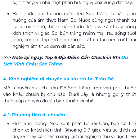
bạn mang về nhà một phần hương vị của vùng đất này.
Bún nước lèo: Tô bún nước lèo Sóc Trăng là bản giao
hưởng của ẩm thực Nam Bộ. Nước dùng ngọt thanh từ
cá lóc ninh nhừ, thêm mắm thơm lừng và sả ớt cay nồng
kích thích vị giác. Sợi bún trắng mềm mại, rau sống tươi
giòn, cùng ít tóp mỡ giòn rụm – tất cả tạo nên một trải
nghiệm ẩm thực đậm đà bản sắc.
>>> Note lại ngay:
Top 6 Địa Điểm Cần Check-in Khi
Du
Lịch Vĩnh Châu Sóc Trăng
4. Kinh nghiệm di chuyển và lưu trú tại Trần Đề
Một chuyến du lịch Trần Đề Sóc Trăng trọn vẹn phụ thuộc
vào khâu chuẩn bị chu đáo. Dưới đây là những gợi ý thiết
thực giúp chuyến đi của bạn thuận lợi nhất.
4.1. Phương tiện di chuyển
Đến Sóc Trăng: Nếu xuất phát từ Sài Gòn, bạn có thể
chọn xe khách liên tỉnh (khoảng 6-7 giờ). Nếu ưa thích tự
do, xe máy cá nhân mang lại trải nghiệm thú vị dọc theo