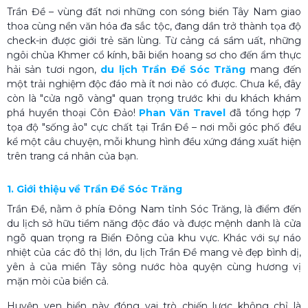
Trần Đề – vùng đất nơi những con sóng biển Tây Nam giao
thoa cùng nền văn hóa đa sắc tộc, đang dần trở thành tọa độ
check-in được giới trẻ săn lùng. Từ cảng cá sầm uất, những
ngôi chùa Khmer cổ kính, bãi biển hoang sơ cho đến ẩm thực
hải sản tươi ngon,
du lịch Trần Đề Sóc Trăng
mang đến
một trải nghiệm độc đáo mà ít nơi nào có được.
Chưa kể, đây
còn là "cửa ngõ vàng" quan trọng trước khi du khách khám
phá huyền thoại Côn Đảo!
Phan Văn Travel
đã tổng hợp 7
tọa độ "sống ảo" cực chất tại Trần Đề – nơi mỗi góc phố đều
kể một câu chuyện, mỗi khung hình đều xứng đáng xuất hiện
trên trang cá nhân của bạn.
1. Giới thiệu về Trần Đề Sóc Trăng
Trần Đề, nằm ở phía Đông Nam tỉnh Sóc Trăng, là điểm đến
du lịch sở hữu tiềm năng độc đáo và được mệnh danh là cửa
ngõ quan trọng ra Biển Đông của khu vực. Khác với sự náo
nhiệt của các đô thị lớn, du lịch Trần Đề mang vẻ đẹp bình dị,
yên ả của miền Tây sông nước hòa quyện cùng hương vị
mặn mòi của biển cả.
Huyện ven biển này đóng vai trò chiến lược không chỉ là