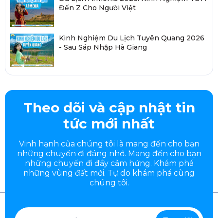
Đến Z Cho Người Việt
Kinh Nghiệm Du Lịch Tuyên Quang 2026
- Sau Sáp Nhập Hà Giang
Theo dõi và cập nhật tin
tức mới nhất
Vinh hạnh của chúng tôi là mang đến cho bạn
những chuyến đi đáng nhớ. Mang đến cho bạn
những chuyến đi đầy
cảm hứng. Khám phá
những vùng đất mới. Tự do khám phá cùng
chúng tôi.