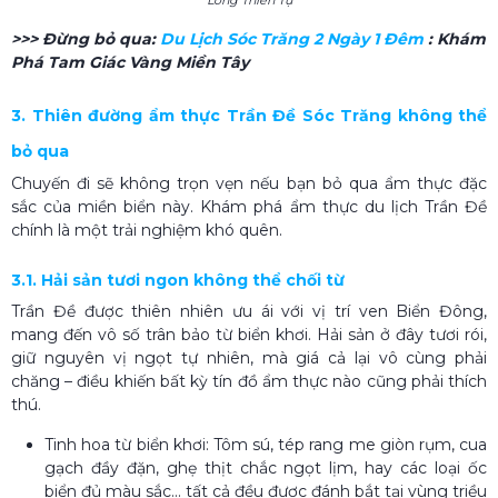
>>> Đừng bỏ qua:
Du Lịch Sóc Trăng 2 Ngày 1 Đêm
: Khám
Phá Tam Giác Vàng Miền Tây
3. Thiên đường ẩm thực Trần Đề Sóc Trăng không thể
bỏ qua
Chuyến đi sẽ không trọn vẹn nếu bạn bỏ qua ẩm thực đặc
sắc của miền biển này. Khám phá ẩm thực du lịch Trần Đề
chính là một trải nghiệm khó quên.
3.1. Hải sản tươi ngon không thể chối từ
Trần Đề được thiên nhiên ưu ái với vị trí ven Biển Đông,
mang đến vô số trân bảo từ biển khơi. Hải sản ở đây tươi rói,
giữ nguyên vị ngọt tự nhiên, mà giá cả lại vô cùng phải
chăng – điều khiến bất kỳ tín đồ ẩm thực nào cũng phải thích
thú.
Tinh hoa từ biển khơi: Tôm sú, tép rang me giòn rụm, cua
gạch đầy đặn, ghẹ thịt chắc ngọt lịm, hay các loại ốc
biển đủ màu sắc... tất cả đều được đánh bắt tại vùng triều