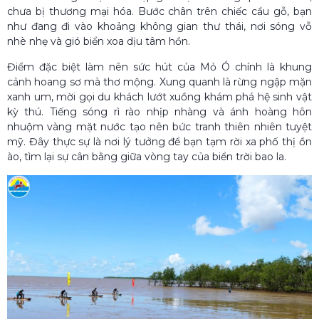
chưa bị thương mại hóa. Bước chân trên chiếc cầu gỗ, bạn
như đang đi vào khoảng không gian thư thái, nơi sóng vỗ
nhè nhẹ và gió biển xoa dịu tâm hồn.
Điểm đặc biệt làm nên sức hút của Mỏ Ó chính là khung
cảnh hoang sơ mà thơ mộng. Xung quanh là rừng ngập mặn
xanh um, mời gọi du khách lướt xuồng khám phá hệ sinh vật
kỳ thú. Tiếng sóng rì rào nhịp nhàng và ánh hoàng hôn
nhuộm vàng mặt nước tạo nên bức tranh thiên nhiên tuyệt
mỹ. Đây thực sự là nơi lý tưởng để bạn tạm rời xa phố thị ồn
ào, tìm lại sự cân bằng giữa vòng tay của biển trời bao la.