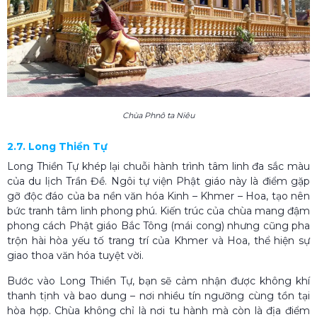
Chùa Phnô ta Niêu
2.7. Long Thiền Tự
Long Thiền Tự khép lại chuỗi hành trình tâm linh đa sắc màu
của du lịch Trần Đề. Ngôi tự viện Phật giáo này là điểm gặp
gỡ độc đáo của ba nền văn hóa Kinh – Khmer – Hoa, tạo nên
bức tranh tâm linh phong phú. Kiến trúc của chùa mang đậm
phong cách Phật giáo Bắc Tông (mái cong) nhưng cũng pha
trộn hài hòa yếu tố trang trí của Khmer và Hoa, thể hiện sự
giao thoa văn hóa tuyệt vời.
Bước vào Long Thiền Tự, bạn sẽ cảm nhận được không khí
thanh tịnh và bao dung – nơi nhiều tín ngưỡng cùng tồn tại
hòa hợp. Chùa không chỉ là nơi tu hành mà còn là địa điểm