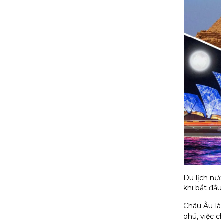
Du lịch nư
khi bắt đầ
Châu Âu là
phú, việc 