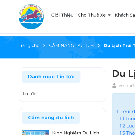
Giới Thiệu
Cho Thuê Xe
Khách S
Trang chủ
CẨM NANG DU LỊCH
Du Lịch Trời 
Du L
Danh mục Tin tức
Võ trườ
Tin tức
1. Tour 
Cẩm nang du lịch
1.1 To
1.2 Lự
1.3 Thờ
Kinh Nghiệm Du Lịch