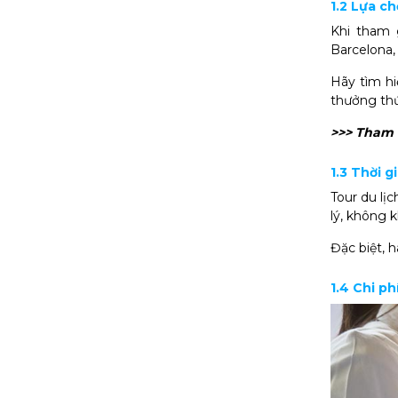
1.2 Lựa c
Khi tham 
Barcelona,
Hãy tìm hi
thưởng thứ
>>> Tham
1.3 Thời g
Tour du lị
lý, không 
Đặc biệt, 
1.4 Chi ph