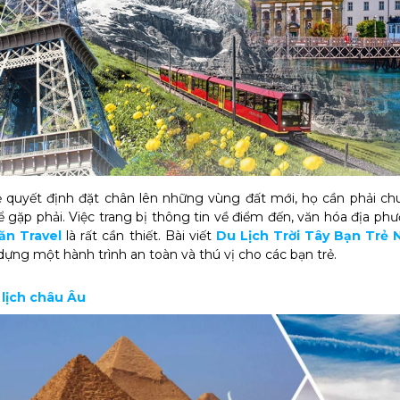
ẻ quyết định đặt chân lên những vùng đất mới, họ cần phải ch
ể gặp phải. Việc trang bị thông tin về điểm đến, văn hóa địa 
ăn Travel
là rất cần thiết. Bài viết
Du Lịch Trời Tây Bạn Trẻ 
ựng một hành trình an toàn và thú vị cho các bạn trẻ.
 lịch châu Âu