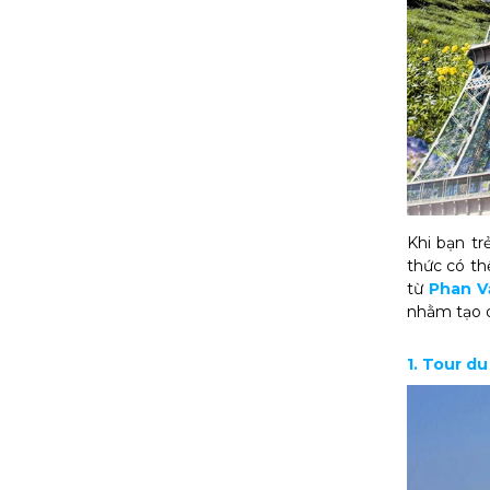
Khi bạn tr
thức có th
từ
Phan V
nhằm tạo d
1. Tour du