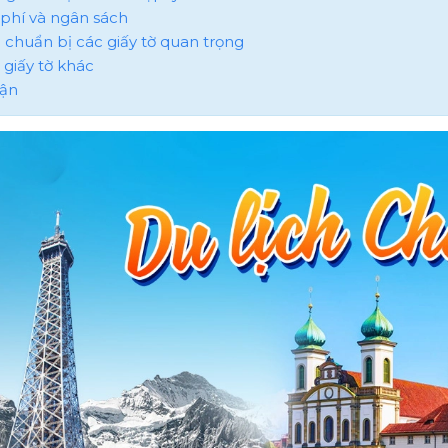
i phí và ngân sách
n chuẩn bị các giấy tờ quan trọng
 giấy tờ khác
uận