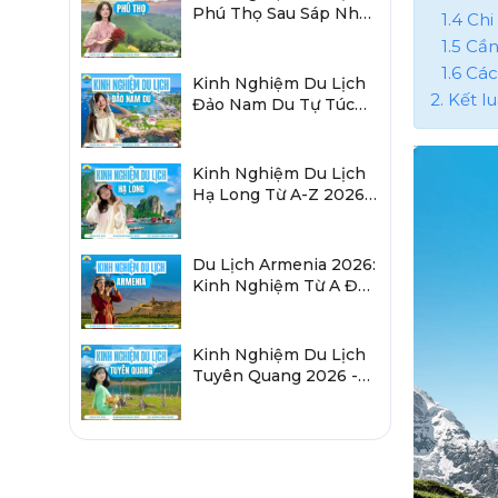
Phú Thọ Sau Sáp Nhập
1.4 Ch
2026 Chi Tiết A-Z
1.5 Cầ
1.6 Các
Kinh Nghiệm Du Lịch
2. Kết l
Đảo Nam Du Tự Túc
2026 Chi Tiết Từ A-Z
Kinh Nghiệm Du Lịch
Hạ Long Từ A-Z 2026:
Đi Đâu, Ăn Gì, Ở Đâu?
Du Lịch Armenia 2026:
Kinh Nghiệm Từ A Đến
Z Cho Người Việt
Kinh Nghiệm Du Lịch
Tuyên Quang 2026 -
Sau Sáp Nhập Hà
Giang