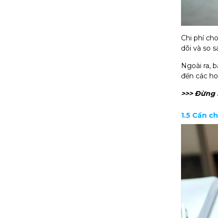
Chi phí ch
dõi và so 
Ngoài ra, 
đến các hoạ
>>> Đừng 
1.5 Cần c