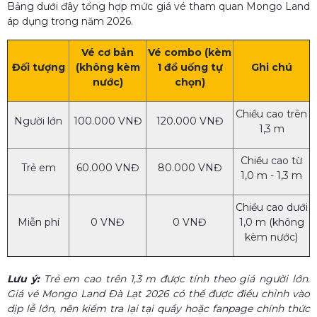
Bảng dưới đây tổng hợp mức giá vé tham quan Mongo Land
áp dụng trong năm 2026.
Vé cơ bản
Vé combo (kèm
Đối tượng
(không kèm
1 đồ uống tự
Ghi chú
nước)
chọn)
Chiều cao trên
Người lớn
100.000 VNĐ
120.000 VNĐ
1,3 m
Chiều cao từ
Trẻ em
60.000 VNĐ
80.000 VNĐ
1,0 m - 1,3 m
Chiều cao dưới
Miễn phí
0 VNĐ
0 VNĐ
1,0 m (không
kèm nước)
Lưu ý:
Trẻ em cao trên 1,3 m được tính theo giá người lớn.
Giá vé Mongo Land Đà Lạt 2026 có thể được điều chỉnh vào
dịp lễ lớn, nên kiểm tra lại tại quầy hoặc fanpage chính thức