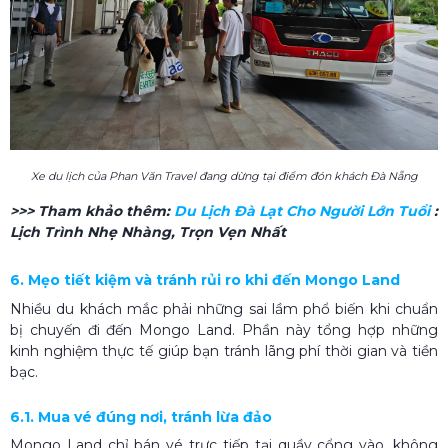
Xe du lịch của Phan Văn Travel đang dừng tại điểm đón khách Đà Nẵng
>>> Tham khảo thêm:
Du Lịch Đà Lạt Cho Người Lớn Tuổi
:
Lịch Trình Nhẹ Nhàng, Trọn Vẹn Nhất
6. Mẹo tiết kiệm và tránh rủi ro khi đến Mongo Land
Nhiều du khách mắc phải những sai lầm phổ biến khi chuẩn
bị chuyến đi đến Mongo Land. Phần này tổng hợp những
kinh nghiệm thực tế giúp bạn tránh lãng phí thời gian và tiền
bạc.
6.1. Mua vé đúng nơi, tránh lừa đảo
Mongo Land chỉ bán vé trực tiếp tại quầy cổng vào, không