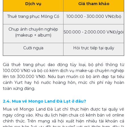
Dịch vụ
Giá tham khảo
Thuê trang phục Mông Cổ
100.000 - 300.000 VNĐ/bộ
Chụp ảnh chuyên nghiệp
500.000 - 2.000.000 VNĐ/gói
(makeup + album)
Cưỡi ngựa
Hỏi trực tiếp tại quầy
Giá thuê trang phục dao động tùy loại, bộ phổ thông từ
100.000 VNĐ và bộ có kèm dịch vụ make-up chuyên nghiệp
lên tới 300.000 VNĐ. Nếu bạn muốn có bộ ảnh đẹp tại tiểu
cảnh Yurt hay hồ nước hoàng hôn, mức chi phí này hoàn
toàn xứng đáng.
2.4. Mua vé Mongo Land Đà Lạt ở đâu?
Mua vé Mongo Land Đà Lạt chỉ thực hiện được tại quầy vé
ngay cổng vào. Khu du lịch hiện chưa có kênh bán vé online
chính thức. Trên mạng xã hội xuất hiện nhiều tài khoản cá
nhân rao bán "vé ưu đãi trực tuyến" với giá thấp hơn, đây là