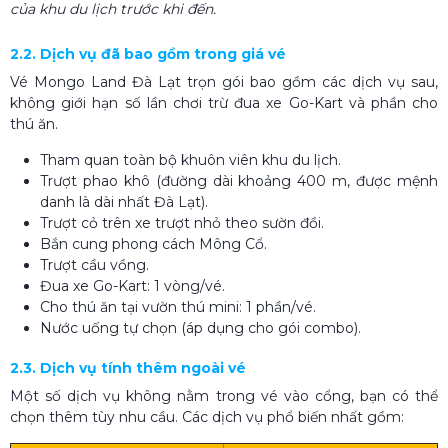
của khu du lịch trước khi đến.
2.2. Dịch vụ đã bao gồm trong giá vé
Vé Mongo Land Đà Lạt trọn gói bao gồm các dịch vụ sau,
không giới hạn số lần chơi trừ đua xe Go-Kart và phần cho
thú ăn.
Tham quan toàn bộ khuôn viên khu du lịch.
Trượt phao khô (đường dài khoảng 400 m, được mệnh
danh là dài nhất Đà Lạt).
Trượt cỏ trên xe trượt nhỏ theo sườn đồi.
Bắn cung phong cách Mông Cổ.
Trượt cầu vồng.
Đua xe Go-Kart: 1 vòng/vé.
Cho thú ăn tại vườn thú mini: 1 phần/vé.
Nước uống tự chọn (áp dụng cho gói combo).
2.3. Dịch vụ tính thêm ngoài vé
Một số dịch vụ không nằm trong vé vào cổng, bạn có thể
chọn thêm tùy nhu cầu. Các dịch vụ phổ biến nhất gồm: