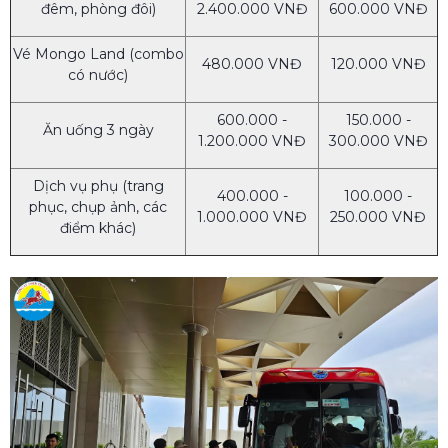
đêm, phòng đôi)
2.400.000 VNĐ
600.000 VNĐ
Vé Mongo Land (combo
480.000 VNĐ
120.000 VNĐ
có nước)
600.000 -
150.000 -
Ăn uống 3 ngày
1.200.000 VNĐ
300.000 VNĐ
Dịch vụ phụ (trang
400.000 -
100.000 -
phục, chụp ảnh, các
1.000.000 VNĐ
250.000 VNĐ
điểm khác)