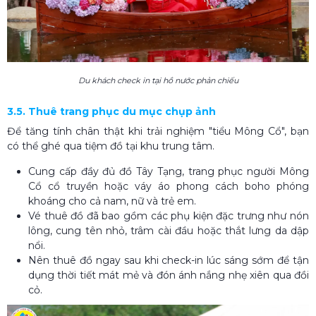
Du khách check in tại hồ nước phản chiếu
3.5. Thuê trang phục du mục chụp ảnh
Để tăng tính chân thật khi trải nghiệm "tiểu Mông Cổ", bạn
có thể ghé qua tiệm đồ tại khu trung tâm.
Cung cấp đầy đủ đồ Tây Tạng, trang phục người Mông
Cổ cổ truyền hoặc váy áo phong cách boho phóng
khoáng cho cả nam, nữ và trẻ em.
Vé thuê đồ đã bao gồm các phụ kiện đặc trưng như nón
lông, cung tên nhỏ, trâm cài đầu hoặc thắt lưng da dập
nổi.
Nên thuê đồ ngay sau khi check-in lúc sáng sớm để tận
dụng thời tiết mát mẻ và đón ánh nắng nhẹ xiên qua đồi
cỏ.