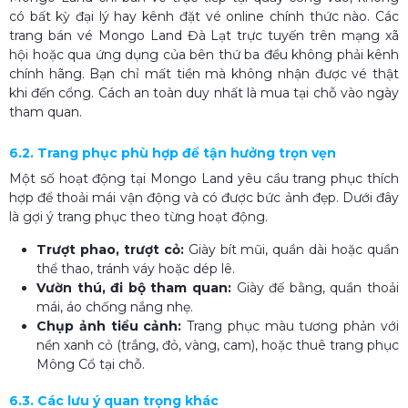
có bất kỳ đại lý hay kênh đặt vé online chính thức nào. Các
trang bán vé Mongo Land Đà Lạt trực tuyến trên mạng xã
hội hoặc qua ứng dụng của bên thứ ba đều không phải kênh
chính hãng. Bạn chỉ mất tiền mà không nhận được vé thật
khi đến cổng. Cách an toàn duy nhất là mua tại chỗ vào ngày
tham quan.
6.2. Trang phục phù hợp để tận hưởng trọn vẹn
Một số hoạt động tại Mongo Land yêu cầu trang phục thích
hợp để thoải mái vận động và có được bức ảnh đẹp. Dưới đây
là gợi ý trang phục theo từng hoạt động.
Trượt phao, trượt cỏ:
Giày bít mũi, quần dài hoặc quần
thể thao, tránh váy hoặc dép lê.
Vườn thú, đi bộ tham quan:
Giày đế bằng, quần thoải
mái, áo chống nắng nhẹ.
Chụp ảnh tiểu cảnh:
Trang phục màu tương phản với
nền xanh cỏ (trắng, đỏ, vàng, cam), hoặc thuê trang phục
Mông Cổ tại chỗ.
6.3. Các lưu ý quan trọng khác