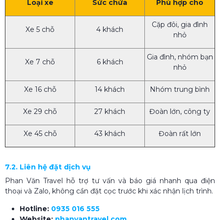
Loại xe
Sức chứa
Phù hợp cho
Cặp đôi, gia đình
Xe 5 chỗ
4 khách
nhỏ
Gia đình, nhóm bạn
Xe 7 chỗ
6 khách
nhỏ
Xe 16 chỗ
14 khách
Nhóm trung bình
Xe 29 chỗ
27 khách
Đoàn lớn, công ty
Xe 45 chỗ
43 khách
Đoàn rất lớn
7.2. Liên hệ đặt dịch vụ
Phan Văn Travel hỗ trợ tư vấn và báo giá nhanh qua điện
thoại và Zalo, không cần đặt cọc trước khi xác nhận lịch trình.
Hotline:
0935 016 555
Website:
phanvantravel.com