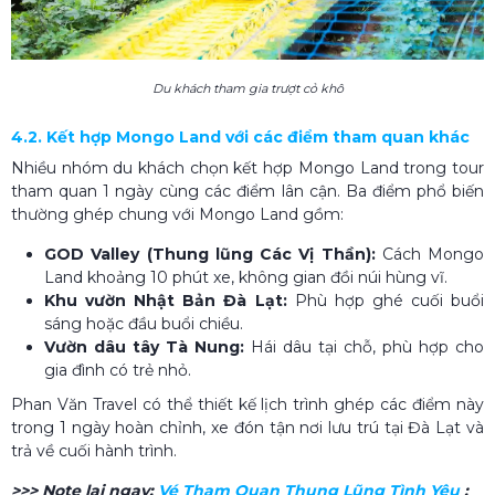
Du khách tham gia trượt cỏ khô
4.2. Kết hợp Mongo Land với các điểm tham quan khác
Nhiều nhóm du khách chọn kết hợp Mongo Land trong tour
tham quan 1 ngày cùng các điểm lân cận. Ba điểm phổ biến
thường ghép chung với Mongo Land gồm:
GOD Valley (Thung lũng Các Vị Thần):
Cách Mongo
Land khoảng 10 phút xe, không gian đồi núi hùng vĩ.
Khu vườn Nhật Bản Đà Lạt:
Phù hợp ghé cuối buổi
sáng hoặc đầu buổi chiều.
Vườn dâu tây Tà Nung:
Hái dâu tại chỗ, phù hợp cho
gia đình có trẻ nhỏ.
Phan Văn Travel có thể thiết kế lịch trình ghép các điểm này
trong 1 ngày hoàn chỉnh, xe đón tận nơi lưu trú tại Đà Lạt và
trả về cuối hành trình.
>>> Note lại ngay:
Vé Tham Quan Thung Lũng Tình Yêu
: