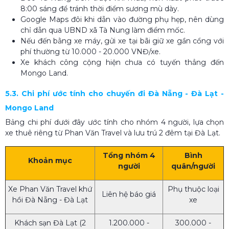
8:00 sáng để tránh thời điểm sương mù dày.
Google Maps đôi khi dẫn vào đường phụ hẹp, nên dùng
chỉ dẫn qua UBND xã Tà Nung làm điểm mốc.
Nếu đến bằng xe máy, gửi xe tại bãi giữ xe gần cổng với
phí thường từ 10.000 - 20.000 VNĐ/xe.
Xe khách công cộng hiện chưa có tuyến thẳng đến
Mongo Land.
5.3. Chi phí ước tính cho chuyến đi Đà Nẵng - Đà Lạt -
Mongo Land
Bảng chi phí dưới đây ước tính cho nhóm 4 người, lựa chọn
xe thuê riêng từ Phan Văn Travel và lưu trú 2 đêm tại Đà Lạt.
Tổng nhóm 4
Bình
Khoản mục
người
quân/người
Xe Phan Văn Travel khứ
Phụ thuộc loại
Liên hệ báo giá
hồi Đà Nẵng - Đà Lạt
xe
Khách sạn Đà Lạt (2
1.200.000 -
300.000 -