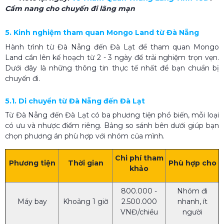
Cẩm nang cho chuyến đi lãng mạn
5. Kinh nghiệm tham quan Mongo Land từ Đà Nẵng
Hành trình từ Đà Nẵng đến Đà Lạt để tham quan Mongo
Land cần lên kế hoạch từ 2 - 3 ngày để trải nghiệm trọn vẹn.
Dưới đây là những thông tin thực tế nhất để bạn chuẩn bị
chuyến đi.
5.1. Di chuyển từ Đà Nẵng đến Đà Lạt
Từ Đà Nẵng đến Đà Lạt có ba phương tiện phổ biến, mỗi loại
có ưu và nhược điểm riêng. Bảng so sánh bên dưới giúp bạn
chọn phương án phù hợp với nhóm của mình.
Chi phí tham
Phương tiện
Thời gian
Phù hợp cho
khảo
800.000 -
Nhóm đi
Máy bay
Khoảng 1 giờ
2.500.000
nhanh, ít
VNĐ/chiều
người