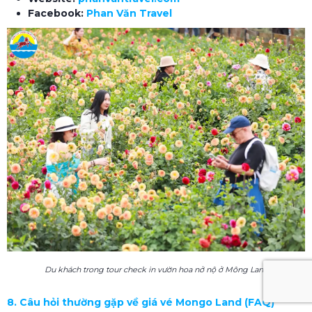
Facebook:
Phan Văn Travel
Du khách trong tour check in vườn hoa nở nộ ở Mông Land
8. Câu hỏi thường gặp về giá vé Mongo Land (FAQ)