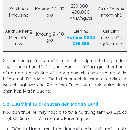
250.000 -
Xe khách
Khoảng 10 - 12
Cá nhân hoặc
400.000
limousine
giờ
nhóm nhỏ
VNĐ/người
Xe thuê riêng
Liên hệ
Gia đình,
Khoảng 9 - 10
Phan Văn
Hotline 0935
nhóm từ 4
giờ
Travel
016 555
người trở lên
Xe thuê riêng từ Phan Văn Travel phù hợp nhất cho gia đình
hoặc nhóm bạn từ 4 người. Bạn chủ động giờ khởi hành,
dừng nghỉ dọc đường và không phải chia sẻ xe với người lạ.
Hành trình Đà Nẵng - Đà Lạt đi qua nhiều cảnh quan đẹp, tài
xế kinh nghiệm của Phan Văn Travel sẽ tư vấn điểm dừng
chân hợp lý trên đường.
5.2. Lưu ý khi tự di chuyển đến Mongo Land
Nếu bạn thuê xe máy hoặc ô tô tự lái từ trung tâm Đà Lạt, có
một số điều cần nắm rõ trước khi xuất phát.
Đèo Tà Nung trơn trượt khi mưa, nên xuất phát trước