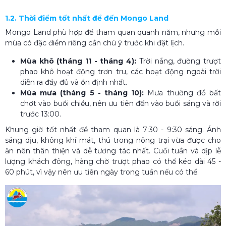
1.2. Thời điểm tốt nhất để đến Mongo Land
Mongo Land phù hợp để tham quan quanh năm, nhưng mỗi
mùa có đặc điểm riêng cần chú ý trước khi đặt lịch.
Mùa khô (tháng 11 - tháng 4):
Trời nắng, đường trượt
phao khô hoạt động trơn tru, các hoạt động ngoài trời
diễn ra đầy đủ và ổn định nhất.
Mùa mưa (tháng 5 - tháng 10):
Mưa thường đổ bất
chợt vào buổi chiều, nên ưu tiên đến vào buổi sáng và rời
trước 13:00.
Khung giờ tốt nhất để tham quan là 7:30 - 9:30 sáng. Ánh
sáng dịu, không khí mát, thú trong nông trại vừa được cho
ăn nên thân thiện và dễ tương tác nhất. Cuối tuần và dịp lễ
lượng khách đông, hàng chờ trượt phao có thể kéo dài 45 -
60 phút, vì vậy nên ưu tiên ngày trong tuần nếu có thể.