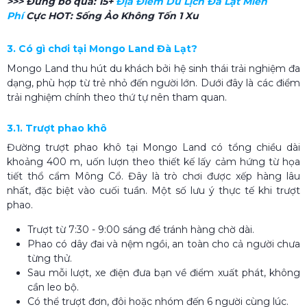
>>> Đừng bỏ qua:
15+
Địa Điểm Du Lịch Đà Lạt Miễn
Phí
Cực HOT: Sống Ảo Không Tốn 1 Xu
3. Có gì chơi tại Mongo Land Đà Lạt?
Mongo Land thu hút du khách bởi hệ sinh thái trải nghiệm đa
dạng, phù hợp từ trẻ nhỏ đến người lớn. Dưới đây là các điểm
trải nghiệm chính theo thứ tự nên tham quan.
3.1. Trượt phao khô
Đường trượt phao khô tại Mongo Land có tổng chiều dài
khoảng 400 m, uốn lượn theo thiết kế lấy cảm hứng từ họa
tiết thổ cẩm Mông Cổ. Đây là trò chơi được xếp hàng lâu
nhất, đặc biệt vào cuối tuần. Một số lưu ý thực tế khi trượt
phao.
Trượt từ 7:30 - 9:00 sáng để tránh hàng chờ dài.
Phao có dây đai và nệm ngồi, an toàn cho cả người chưa
từng thử.
Sau mỗi lượt, xe điện đưa bạn về điểm xuất phát, không
cần leo bộ.
Có thể trượt đơn, đôi hoặc nhóm đến 6 người cùng lúc.