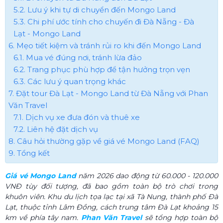
5.2. Lưu ý khi tự di chuyển đến Mongo Land
5.3. Chi phí ước tính cho chuyến đi Đà Nẵng - Đà
Lạt - Mongo Land
6. Mẹo tiết kiệm và tránh rủi ro khi đến Mongo Land
6.1. Mua vé đúng nơi, tránh lừa đảo
6.2. Trang phục phù hợp để tận hưởng trọn vẹn
6.3. Các lưu ý quan trọng khác
7. Đặt tour Đà Lạt - Mongo Land từ Đà Nẵng với Phan
Văn Travel
7.1. Dịch vụ xe đưa đón và thuê xe
7.2. Liên hệ đặt dịch vụ
8. Câu hỏi thường gặp về giá vé Mongo Land (FAQ)
9. Tổng kết
Giá vé Mongo Land
năm 2026 dao động từ 60.000 - 120.000
VNĐ tùy đối tượng, đã bao gồm toàn bộ trò chơi trong
khuôn viên. Khu du lịch tọa lạc tại xã Tà Nung, thành phố Đà
Lạt, thuộc tỉnh Lâm Đồng, cách trung tâm Đà Lạt khoảng 15
km về phía tây nam.
Phan Văn Travel
sẽ tổng hợp toàn bộ