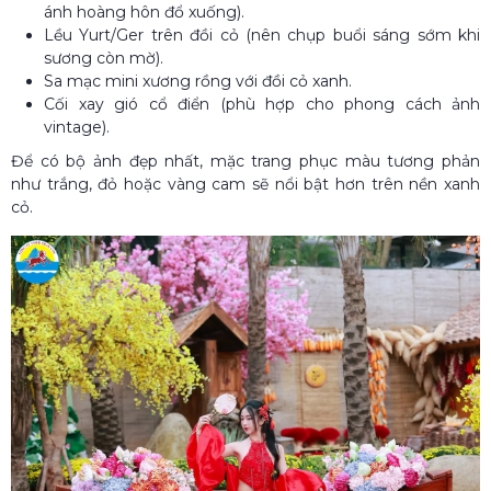
ánh hoàng hôn đổ xuống).
Lều Yurt/Ger trên đồi cỏ (nên chụp buổi sáng sớm khi
sương còn mờ).
Sa mạc mini xương rồng với đồi cỏ xanh.
Cối xay gió cổ điển (phù hợp cho phong cách ảnh
vintage).
Để có bộ ảnh đẹp nhất, mặc trang phục màu tương phản
như trắng, đỏ hoặc vàng cam sẽ nổi bật hơn trên nền xanh
cỏ.