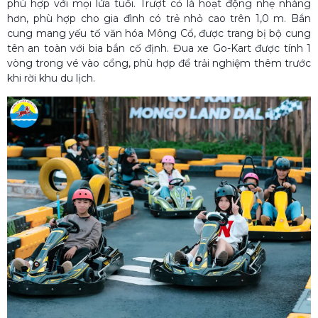
phù hợp với mọi lứa tuổi. Trượt cỏ là hoạt động nhẹ nhàng
hơn, phù hợp cho gia đình có trẻ nhỏ cao trên 1,0 m. Bắn
cung mang yếu tố văn hóa Mông Cổ, được trang bị bộ cung
tên an toàn với bia bắn cố định. Đua xe Go-Kart được tính 1
vòng trong vé vào cổng, phù hợp để trải nghiệm thêm trước
khi rời khu du lịch.