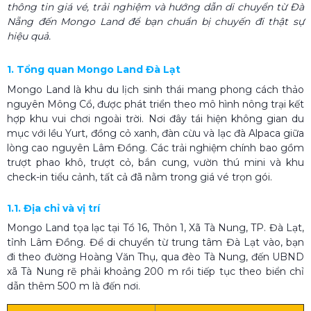
thông tin giá vé, trải nghiệm và hướng dẫn di chuyển từ Đà
Nẵng đến Mongo Land để bạn chuẩn bị chuyến đi thật sự
hiệu quả.
1. Tổng quan Mongo Land Đà Lạt
Mongo Land là khu du lịch sinh thái mang phong cách thảo
nguyên Mông Cổ, được phát triển theo mô hình nông trại kết
hợp khu vui chơi ngoài trời. Nơi đây tái hiện không gian du
mục với lều Yurt, đồng cỏ xanh, đàn cừu và lạc đà Alpaca giữa
lòng cao nguyên Lâm Đồng. Các trải nghiệm chính bao gồm
trượt phao khô, trượt cỏ, bắn cung, vườn thú mini và khu
check-in tiểu cảnh, tất cả đã nằm trong giá vé trọn gói.
1.1. Địa chỉ và vị trí
Mongo Land tọa lạc tại Tổ 16, Thôn 1, Xã Tà Nung, TP. Đà Lạt,
tỉnh Lâm Đồng. Để di chuyển từ trung tâm Đà Lạt vào, bạn
đi theo đường Hoàng Văn Thụ, qua đèo Tà Nung, đến UBND
xã Tà Nung rẽ phải khoảng 200 m rồi tiếp tục theo biển chỉ
dẫn thêm 500 m là đến nơi.