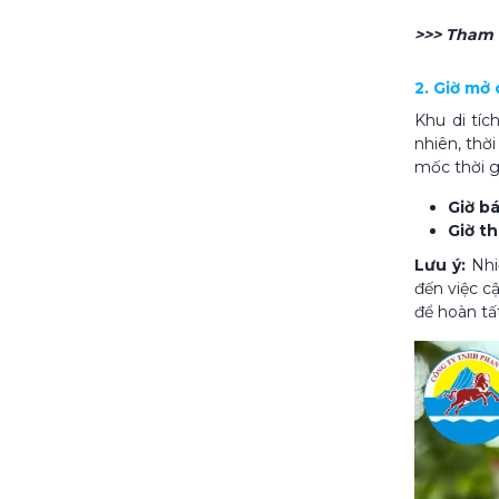
>>> Tham
2. Giờ mở
Khu di tíc
nhiên, thờ
mốc thời g
Giờ bá
Giờ t
Lưu ý:
Nhi
đến việc c
để hoàn tấ