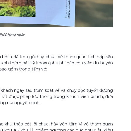
18h00 hàng ngày
 bỏ ra đã trọn gói hay chưa. Vé tham quan tích hợp sẵn
 sinh thêm bất kỳ khoản phụ phí nào cho việc di chuyển
 bao gồm trong tấm vé:
ón khách ngay sau trạm soát vé và chạy dọc tuyến đường
ất được phép lưu thông trong khuôn viên di tích, đưa
ng núi nguyên sinh.
ác khu tháp cốt lõi chưa, hãy yên tâm vì vé tham quan
ừ khu A - khu H, chiêm ngưỡng các bức phù điêu điêu