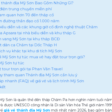
vé thánh địa Mỹ Sơn Bao Gồm Những Gì?
e điện trung chuyển miễn phí
ham quan hơn 70 đền tháp cổ
on đường thần đạo cổ 1.000 năm
 biểu diễn và các khung giờ cố định nghệ thuật Chăm
úa Apsara tại nhà biểu diễn và khu tháp G
m vang Mỹ Sơn tại khu tháp BCĐ
át dân ca Chăm tại Dốc Tháp H
ịch vụ khác tại khu di tích Mỹ Sơn
i Mỹ Sơn tự túc mua vé hay đặt tour trọn gói?
 Mỹ Sơn tự túc
t tour trọn gói tại Phan Văn Travel
quy tham quan Thánh địa Mỹ Sơn cần lưu ý
áp nhanh (FAQ) về giá vé và lịch trình Mỹ Sơn
kết
 Mỹ Sơn là quần thể đền tháp Chăm Pa hơn nghìn năm tuổi nằm
và được UNESCO công nhận là Di sản Văn hóa Thế giới năm 199
 về
giá vé thánh địa Mỹ Sơn
mới nhất năm 2026, bao gồm bảng g