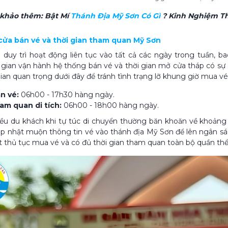
 khảo thêm:
Bật Mí
Thánh Địa Mỹ Sơn Có Gì​
? Kinh Nghiệm T
 cửa bán vé và thời gian tham quan Mỹ Sơn
h duy trì hoạt động liên tục vào tất cả các ngày trong tuần, 
i gian vận hành hệ thống bán vé và thời gian mở cửa tháp có sự
ian quan trọng dưới đây để tránh tình trạng lỡ khung giờ mua vé
n vé:
06h00 - 17h30 hàng ngày.
ham quan di tích:
06h00 - 18h00 hàng ngày.
ều du khách khi tự túc di chuyển thường băn khoăn về khoảng c
ập nhật muộn thông tin vé vào thánh địa Mỹ Sơn để lên ngân s
t thủ tục mua vé và có đủ thời gian tham quan toàn bộ quần thể 