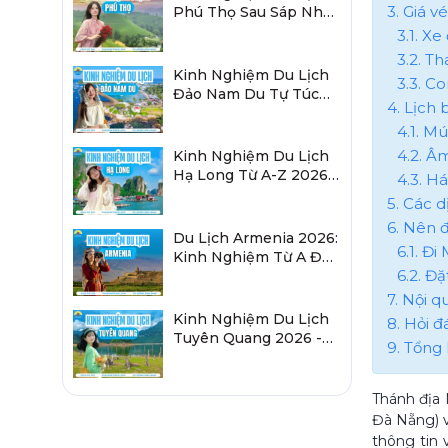
3. Giá 
Phú Thọ Sau Sáp Nhập
2026 Chi Tiết A-Z
3.1. X
3.2. T
Kinh Nghiệm Du Lịch
3.3. C
Đảo Nam Du Tự Túc
4. Lịch
2026 Chi Tiết Từ A-Z
4.1. M
4.2. Â
Kinh Nghiệm Du Lịch
Hạ Long Từ A-Z 2026:
4.3. H
Đi Đâu, Ăn Gì, Ở Đâu?
5. Các d
6. Nên đ
Du Lịch Armenia 2026:
6.1. Đi
Kinh Nghiệm Từ A Đến
6.2. Đặ
Z Cho Người Việt
7. Nội 
Kinh Nghiệm Du Lịch
8. Hỏi đ
Tuyên Quang 2026 -
9. Tổng 
Sau Sáp Nhập Hà
Giang
Thánh địa
Đà Nẵng) 
thông tin