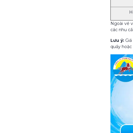
H
Ngoài vé v
các nhu cầ
Lưu ý:
Giá 
quầy hoặc 