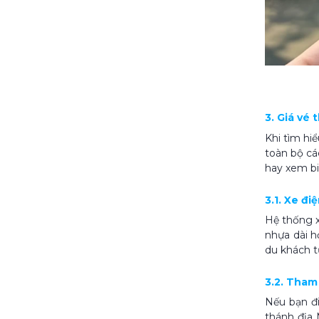
3. Giá vé
Khi tìm hi
toàn bộ cá
hay xem bi
3.1. Xe đ
Hệ thống x
nhựa dài h
du khách t
3.2. Tham
Nếu bạn đi
thánh địa