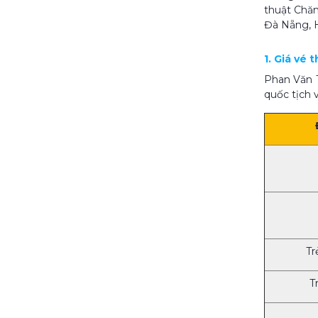
thuật Chăm
Đà Nẵng, H
1. Giá vé
Phan Văn T
quốc tịch 
Tr
T