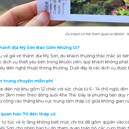
Du khách có thể tham quan từ 06h00 - 
 thánh địa Mỹ Sơn Bao Gồm Những Gì?
ểu về giá vé thánh địa Mỹ Sơn, du khách thường thắc mắc số tiền
c dịch vụ thiết yếu bên trong khuôn viên, quý khách không phát
ểu diễn nghệ thuật thông thường. Dưới đây là các dịch vụ được
iện trung chuyển miễn phí
e điện nội khu gồm 12 chiếc với sức chứa từ 6 - 14 chỗ ngồi, đ
ơn 2km men theo dòng suối Khe Thẻ. Đây là phương tiện duy nh
ừ cổng vào thẳng khu vực trung tâm tháp cổ giữa không gian rừ
 quan hơn 70 đền tháp cổ
 tự túc và lo lắng không biết mức chi trả đã gồm quyền vào c
 Mỹ Sơn cho phép bạn tự do tham quan toàn bộ các cụm tháp t