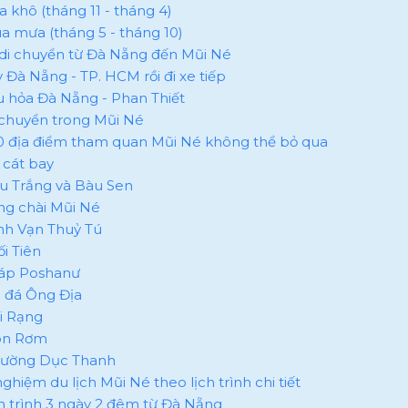
a khô (tháng 11 - tháng 4)
ùa mưa (tháng 5 - tháng 10)
 di chuyển từ Đà Nẵng đến Mũi Né
y Đà Nẵng - TP. HCM rồi đi xe tiếp
àu hỏa Đà Nẵng - Phan Thiết
i chuyển trong Mũi Né
10 địa điểm tham quan Mũi Né không thể bỏ qua
i cát bay
àu Trắng và Bàu Sen
àng chài Mũi Né
inh Vạn Thuỷ Tú
ối Tiên
háp Poshanư
ãi đá Ông Địa
ãi Rạng
Hòn Rơm
Trường Dục Thanh
nghiệm du lịch Mũi Né theo lịch trình chi tiết
ịch trình 3 ngày 2 đêm từ Đà Nẵng