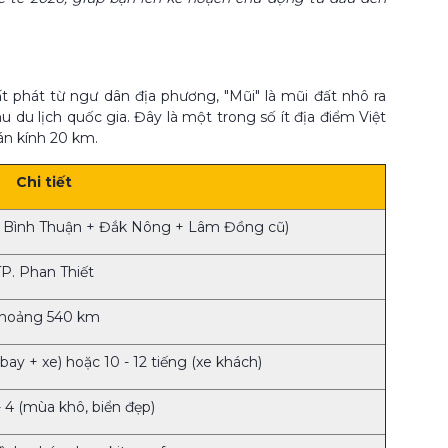
t phát từ ngư dân địa phương, "Mũi" là mũi đất nhô ra
u du lịch quốc gia. Đây là một trong số ít địa điểm Việt
án kính 20 km.
Chi tiết
ừ Bình Thuận + Đắk Nông + Lâm Đồng cũ)
TP. Phan Thiết
hoảng 540 km
ay + xe) hoặc 10 - 12 tiếng (xe khách)
- 4 (mùa khô, biển đẹp)