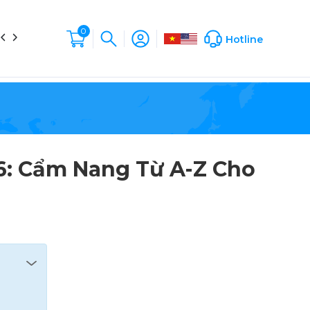
0
in tức
Liên hệ
Hộp Sản Phẩm
Company Profile
Hotline
6: Cẩm Nang Từ A-Z Cho