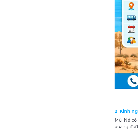
2. Kinh n
Mũi Né có 
quãng đườn