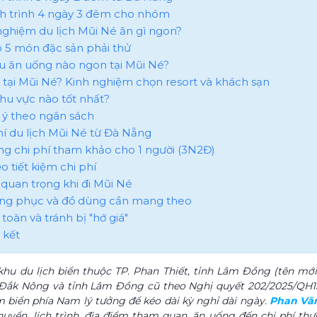
ịch trình 4 ngày 3 đêm cho nhóm
 nghiệm du lịch Mũi Né ăn gì ngon?
op 5 món đặc sản phải thử
hu ăn uống nào ngon tại Mũi Né?
u tại Mũi Né? Kinh nghiệm chọn resort và khách sạn
 khu vực nào tốt nhất?
ợi ý theo ngân sách
hí du lịch Mũi Né từ Đà Nẵng
ảng chi phí tham khảo cho 1 người (3N2Đ)
o tiết kiệm chi phí
 quan trọng khi đi Mũi Né
rang phục và đồ dùng cần mang theo
 toàn và tránh bị "hớ giá"
 kết
khu du lịch biển thuộc TP. Phan Thiết, tỉnh Lâm Đồng (tên mới
 Đắk Nông và tỉnh Lâm Đồng cũ theo Nghị quyết 202/2025/QH1
m biển phía Nam lý tưởng để kéo dài kỳ nghỉ dài ngày.
Phan Văn
huyển, lịch trình, địa điểm tham quan, ăn uống đến chi phí th