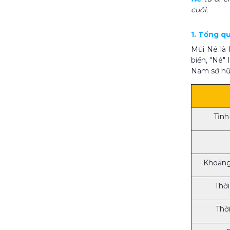
cuối.
1. Tổng q
Mũi Né là 
biển, "Né"
Nam sở hữu
Tỉnh
Khoảng
Thời
Thờ