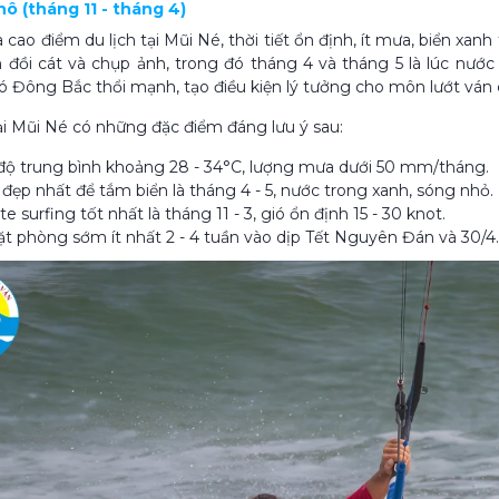
hô (tháng 11 - tháng 4)
 cao điểm du lịch tại Mũi Né, thời tiết ổn định, ít mưa, biển xan
đồi cát và chụp ảnh, trong đó tháng 4 và tháng 5 là lúc nước
ió Đông Bắc thổi mạnh, tạo điều kiện lý tưởng cho môn lướt ván 
i Mũi Né có những đặc điểm đáng lưu ý sau:
độ trung bình khoảng 28 - 34°C, lượng mưa dưới 50 mm/tháng.
đẹp nhất để tắm biển là tháng 4 - 5, nước trong xanh, sóng nhỏ.
e surfing tốt nhất là tháng 11 - 3, gió ổn định 15 - 30 knot.
t phòng sớm ít nhất 2 - 4 tuần vào dịp Tết Nguyên Đán và 30/4.