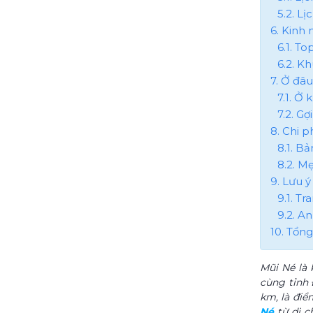
5.2. L
6. Kinh
6.1. T
6.2. K
7. Ở đâ
7.1. Ở
7.2. G
8. Chi p
8.1. B
8.2. Mẹ
9. Lưu ý
9.1. T
9.2. An
10. Tổng
Mũi Né là 
cùng tỉnh
km, là điể
Né
từ di c