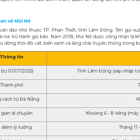
uan về Mũi Né
bán đảo nhỏ thuộc TP. Phan Thiết, tỉnh Lâm Đồng. Tên gọi xuấ
 là nơi trú tránh gió bão. Năm 2018, Mũi Né được công nhận là kh
 đồng thời đồi cát, biển xanh và làng chài truyền thống trong b
Thông tin
 (từ 01/07/2025)
Tỉnh Lâm Đồng (sáp nhập t
Thành phố
 cách từ Đà Nẵng
K
 gian di chuyển
Khoảng 6 - 8 tiếng (máy b
i điểm lý tưởng
Tháng 11 