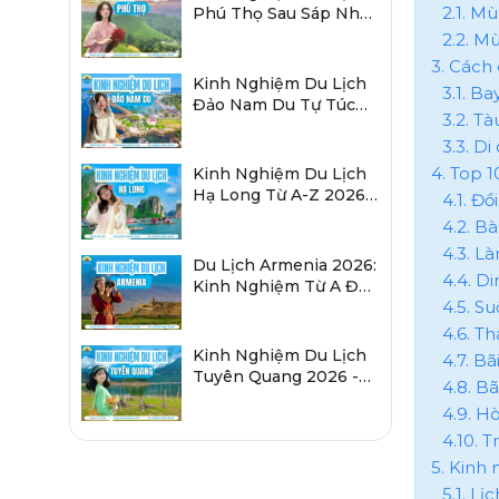
2.1. Mù
Phú Thọ Sau Sáp Nhập
2026 Chi Tiết A-Z
2.2. M
3. Cách
Kinh Nghiệm Du Lịch
3.1. Ba
Đảo Nam Du Tự Túc
3.2. T
2026 Chi Tiết Từ A-Z
3.3. D
4. Top 
Kinh Nghiệm Du Lịch
Hạ Long Từ A-Z 2026:
4.1. Đồ
Đi Đâu, Ăn Gì, Ở Đâu?
4.2. B
4.3. L
Du Lịch Armenia 2026:
4.4. D
Kinh Nghiệm Từ A Đến
4.5. Su
Z Cho Người Việt
4.6. T
Kinh Nghiệm Du Lịch
4.7. B
Tuyên Quang 2026 -
4.8. B
Sau Sáp Nhập Hà
4.9. 
Giang
4.10. 
5. Kinh 
5.1. L