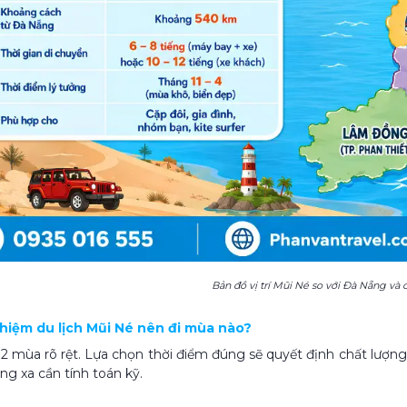
Bản đồ vị trí Mũi Né so với Đà Nẵng và c
ghiệm du lịch Mũi Né nên đi mùa nào?
2 mùa rõ rệt. Lựa chọn thời điểm đúng sẽ quyết định chất lượng 
g xa cần tính toán kỹ.