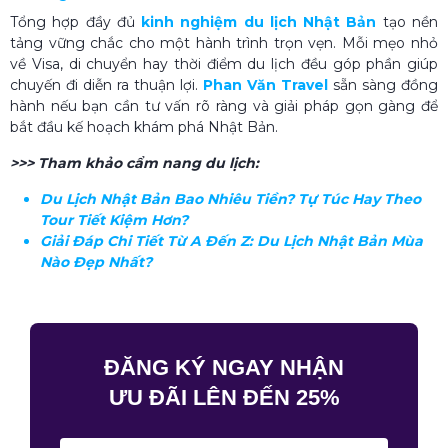
Tổng hợp đầy đủ
kinh nghiệm du lịch Nhật Bản
tạo nền
tảng vững chắc cho một hành trình trọn vẹn. Mỗi mẹo nhỏ
về Visa, di chuyển hay thời điểm du lịch đều góp phần giúp
chuyến đi diễn ra thuận lợi.
Phan Văn Travel
sẵn sàng đồng
hành nếu bạn cần tư vấn rõ ràng và giải pháp gọn gàng để
bắt đầu kế hoạch khám phá Nhật Bản.
>>> Tham khảo cẩm nang du lịch:
Du Lịch Nhật Bản Bao Nhiêu Tiền​? Tự Túc Hay Theo
Tour Tiết Kiệm Hơn?
Giải Đáp Chi Tiết Từ A Đến Z: Du Lịch Nhật Bản Mùa
Nào Đẹp Nhất​?
ĐĂNG KÝ NGAY NHẬN
ƯU ĐÃI LÊN ĐẾN 25%