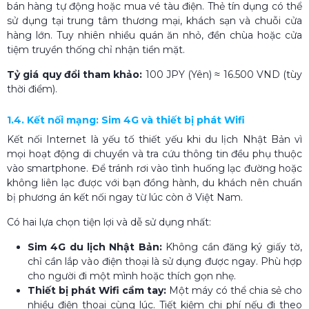
bán hàng tự động hoặc mua vé tàu điện. Thẻ tín dụng có thể
sử dụng tại trung tâm thương mại, khách sạn và chuỗi cửa
hàng lớn. Tuy nhiên nhiều quán ăn nhỏ, đền chùa hoặc cửa
tiệm truyền thống chỉ nhận tiền mặt.
Tỷ giá quy đổi tham khảo:
100 JPY (Yên) ≈ 16.500 VND (tùy
thời điểm).
1.4. Kết nối mạng: Sim 4G và thiết bị phát Wifi
Kết nối Internet là yếu tố thiết yếu khi du lịch Nhật Bản vì
mọi hoạt động di chuyển và tra cứu thông tin đều phụ thuộc
vào smartphone. Để tránh rơi vào tình huống lạc đường hoặc
không liên lạc được với bạn đồng hành, du khách nên chuẩn
bị phương án kết nối ngay từ lúc còn ở Việt Nam.
Có hai lựa chọn tiện lợi và dễ sử dụng nhất:
Sim 4G du lịch Nhật Bản:
Không cần đăng ký giấy tờ,
chỉ cần lắp vào điện thoại là sử dụng được ngay. Phù hợp
cho người đi một mình hoặc thích gọn nhẹ.
Thiết bị phát Wifi cầm tay:
Một máy có thể chia sẻ cho
nhiều điện thoại cùng lúc. Tiết kiệm chi phí nếu đi theo