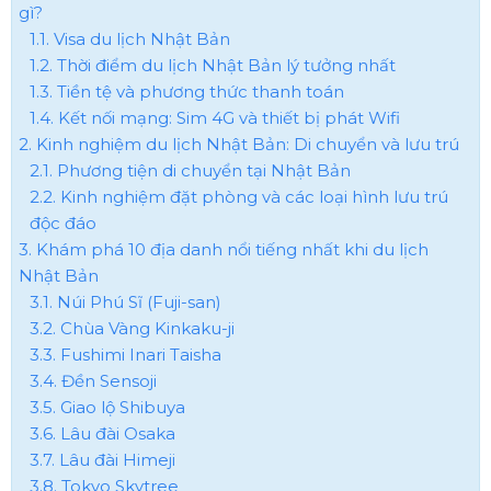
gì?
1.1. Visa du lịch Nhật Bản
1.2. Thời điểm du lịch Nhật Bản lý tưởng nhất
1.3. Tiền tệ và phương thức thanh toán
1.4. Kết nối mạng: Sim 4G và thiết bị phát Wifi
2. Kinh nghiệm du lịch Nhật Bản: Di chuyển và lưu trú
2.1. Phương tiện di chuyển tại Nhật Bản
2.2. Kinh nghiệm đặt phòng và các loại hình lưu trú
độc đáo
3. Khám phá 10 địa danh nổi tiếng nhất khi du lịch
Nhật Bản
3.1. Núi Phú Sĩ (Fuji-san)
3.2. Chùa Vàng Kinkaku-ji
3.3. Fushimi Inari Taisha
3.4. Đền Sensoji
3.5. Giao lộ Shibuya
3.6. Lâu đài Osaka
3.7. Lâu đài Himeji
3.8. Tokyo Skytree