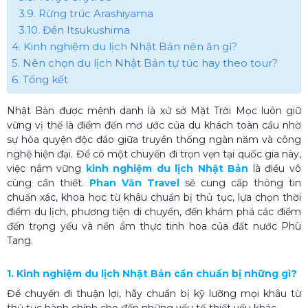
3.9. Rừng trúc Arashiyama
3.10. Đền Itsukushima
4. Kinh nghiệm du lịch Nhật Bản nên ăn gì?
5. Nên chọn du lịch Nhật Bản tự túc hay theo tour?
6. Tổng kết
Nhật Bản được mệnh danh là xứ sở Mặt Trời Mọc luôn giữ
vững vị thế là điểm đến mơ ước của du khách toàn cầu nhờ
sự hòa quyện độc đáo giữa truyền thống ngàn năm và công
nghệ hiện đại. Để có một chuyến đi trọn vẹn tại quốc gia này,
việc nắm vững
kinh nghiệm du lịch Nhật Bản
là điều vô
cùng cần thiết.
Phan Văn Travel
sẽ cung cấp thông tin
chuẩn xác, khoa học từ khâu chuẩn bị thủ tục, lựa chọn thời
điểm du lịch, phương tiện di chuyển, đến khám phá các điểm
đến trọng yếu và nền ẩm thực tinh hoa của đất nước Phù
Tang.
1. Kinh nghiệm du lịch Nhật Bản cần chuẩn bị những gì?
Để chuyến đi thuận lợi, hãy chuẩn bị kỹ lưỡng mọi khâu từ
thủ tục hành chính cho đến những yếu tố thiết yếu khác