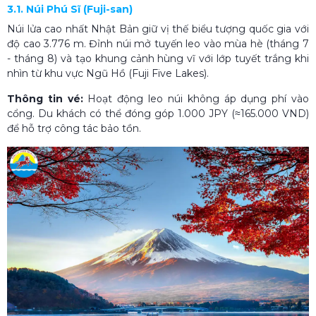
3.1. Núi Phú Sĩ (Fuji-san)
Núi lửa cao nhất Nhật Bản giữ vị thế biểu tượng quốc gia với
độ cao 3.776 m. Đỉnh núi mở tuyến leo vào mùa hè (tháng 7
- tháng 8) và tạo khung cảnh hùng vĩ với lớp tuyết trắng khi
nhìn từ khu vực Ngũ Hồ (Fuji Five Lakes).
Thông tin vé:
Hoạt động leo núi không áp dụng phí vào
cổng. Du khách có thể đóng góp 1.000 JPY (≈165.000 VND)
để hỗ trợ công tác bảo tồn.