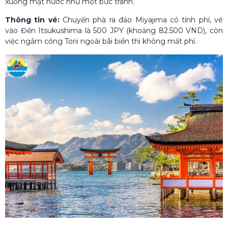
xuống mặt nước như một bức tranh.
Thông tin vé:
Chuyến phà ra đảo Miyajima có tính phí, vé
vào Đền Itsukushima là 500 JPY (khoảng 82.500 VND), còn
việc ngắm cổng Torii ngoài bãi biển thì không mất phí.