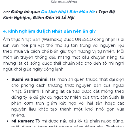
Đền Itsukushima
>>> Đừng bỏ qua:
Du Lịch Nhật Bản Mùa Hè​
: Trọn Bộ
Kinh Nghiệm, Điểm Đến Và Lễ Hội
4. Kinh nghiệm du lịch Nhật Bản nên ăn gì?
Ẩm thực Nhật Bản (Washoku) được UNESCO công nhận là di
sản văn hóa phi vật thể nhờ sự tôn trọng với nguyên liệu
theo mùa và cách chế biến giữ trọn hương vị tự nhiên. Mỗi
món ăn truyền thống đều mang một câu chuyện riêng, từ
những lát cá sống được thái chuẩn xác cho đến tô mì nghi
ngút khói giữa ngày đông lạnh.
Sushi và Sashimi:
Hai món ăn quen thuộc nhất đại diện
cho phong cách thưởng thức nguyên bản của người
Nhật. Sashimi là những lát cá tươi được cắt mỏng theo
đúng tỷ lệ để giữ độ ngọt tự nhiên của thịt, còn Sushi là
phần cơm trộn giấm kết hợp với hải sản hoặc các
nguyên liệu khác tạo thành một khối nhỏ gọn vừa
miệng.
Mì Ramen:
Tô mì được nấu cầu kỳ từ phần nước dùng,
mỗi vùng lại theo một phong cách riêng như Tonkotsu