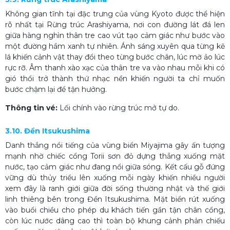
Không gian tĩnh tại đặc trưng của vùng Kyoto được thể hiện
rõ nhất tại Rừng trúc Arashiyama, nơi con đường lát đá len
giữa hàng nghìn thân tre cao vút tạo cảm giác như bước vào
một đường hầm xanh tự nhiên. Ánh sáng xuyên qua từng kẽ
lá khiến cảnh vật thay đổi theo từng bước chân, lúc mờ ảo lúc
rực rỡ. Âm thanh xào xạc của thân tre va vào nhau mỗi khi có
gió thổi trở thành thứ nhạc nền khiến người ta chỉ muốn
bước chậm lại để tận hưởng.
Thông tin vé:
Lối chính vào rừng trúc mở tự do.
3.10. Đền Itsukushima
Danh thắng nổi tiếng của vùng biển Miyajima gây ấn tượng
mạnh nhờ chiếc cổng Torii sơn đỏ dựng thẳng xuống mặt
nước, tạo cảm giác như đang nổi giữa sóng. Kết cấu gỗ đứng
vững dù thủy triều lên xuống mỗi ngày khiến nhiều người
xem đây là ranh giới giữa đời sống thường nhật và thế giới
linh thiêng bên trong Đền Itsukushima. Mặt biển rút xuống
vào buổi chiều cho phép du khách tiến gần tận chân cổng,
còn lúc nước dâng cao thì toàn bộ khung cảnh phản chiếu