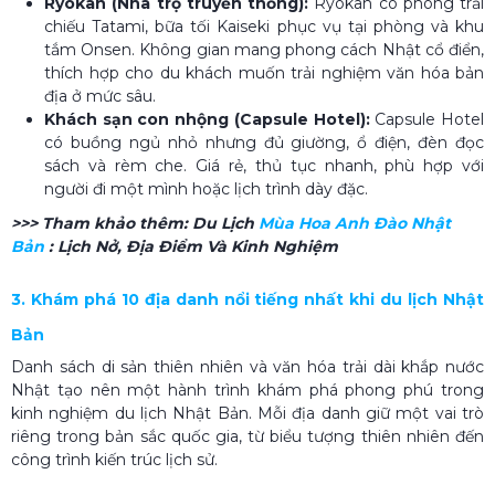
Ryokan (Nhà trọ truyền thống):
Ryokan có phòng trải
chiếu Tatami, bữa tối Kaiseki phục vụ tại phòng và khu
tắm Onsen. Không gian mang phong cách Nhật cổ điển,
thích hợp cho du khách muốn trải nghiệm văn hóa bản
địa ở mức sâu.
Khách sạn con nhộng (Capsule Hotel):
Capsule Hotel
có buồng ngủ nhỏ nhưng đủ giường, ổ điện, đèn đọc
sách và rèm che. Giá rẻ, thủ tục nhanh, phù hợp với
người đi một mình hoặc lịch trình dày đặc.
>>> Tham khảo thêm:
Du Lịch
Mùa Hoa Anh Đào Nhật
Bản​
: Lịch Nở, Địa Điểm Và Kinh Nghiệm
3. Khám phá 10 địa danh nổi tiếng nhất khi du lịch Nhật
Bản
Danh sách di sản thiên nhiên và văn hóa trải dài khắp nước
Nhật tạo nên một hành trình khám phá phong phú trong
kinh nghiệm du lịch Nhật Bản. Mỗi địa danh giữ một vai trò
riêng trong bản sắc quốc gia, từ biểu tượng thiên nhiên đến
công trình kiến trúc lịch sử.