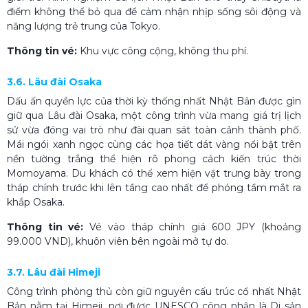
điểm không thể bỏ qua để cảm nhận nhịp sống sôi động và
năng lượng trẻ trung của Tokyo.
Thông tin vé:
Khu vực công cộng, không thu phí.
3.6. Lâu đài Osaka
Dấu ấn quyền lực của thời kỳ thống nhất Nhật Bản được gìn
giữ qua Lâu đài Osaka, một công trình vừa mang giá trị lịch
sử vừa đóng vai trò như đài quan sát toàn cảnh thành phố.
Mái ngói xanh ngọc cùng các họa tiết dát vàng nổi bật trên
nền tường trắng thể hiện rõ phong cách kiến trúc thời
Momoyama. Du khách có thể xem hiện vật trưng bày trong
tháp chính trước khi lên tầng cao nhất để phóng tầm mắt ra
khắp Osaka.
Thông tin vé:
Vé vào tháp chính giá 600 JPY (khoảng
99.000 VND), khuôn viên bên ngoài mở tự do.
3.7. Lâu đài Himeji
Công trình phòng thủ còn giữ nguyên cấu trúc cổ nhất Nhật
Bản nằm tại Himeji, nơi được UNESCO công nhận là Di sản