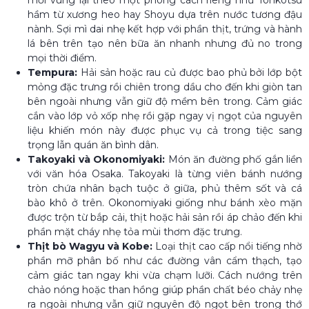
hầm từ xương heo hay Shoyu dựa trên nước tương đậu
nành. Sợi mì dai nhẹ kết hợp với phần thịt, trứng và hành
lá bên trên tạo nên bữa ăn nhanh nhưng đủ no trong
mọi thời điểm.
Tempura:
Hải sản hoặc rau củ được bao phủ bởi lớp bột
mỏng đặc trưng rồi chiên trong dầu cho đến khi giòn tan
bên ngoài nhưng vẫn giữ độ mềm bên trong. Cảm giác
cắn vào lớp vỏ xốp nhẹ rồi gặp ngay vị ngọt của nguyên
liệu khiến món này được phục vụ cả trong tiệc sang
trọng lẫn quán ăn bình dân.
Takoyaki và Okonomiyaki:
Món ăn đường phố gắn liền
với văn hóa Osaka. Takoyaki là từng viên bánh nướng
tròn chứa nhân bạch tuộc ở giữa, phủ thêm sốt và cá
bào khô ở trên. Okonomiyaki giống như bánh xèo mặn
được trộn từ bắp cải, thịt hoặc hải sản rồi áp chảo đến khi
phần mặt cháy nhẹ tỏa mùi thơm đặc trưng.
Thịt bò Wagyu và Kobe:
Loại thịt cao cấp nổi tiếng nhờ
phần mỡ phân bố như các đường vân cẩm thạch, tạo
cảm giác tan ngay khi vừa chạm lưỡi. Cách nướng trên
chảo nóng hoặc than hồng giúp phần chất béo chảy nhẹ
ra ngoài nhưng vẫn giữ nguyên độ ngọt bên trong thớ