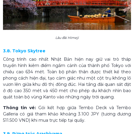
Lâu đài Himeji
3.8. Tokyo Skytree
Công trình cao nhất Nhật Bản hiện nay giữ vai trò tháp
truyền hình kiêm điểm ngắm cảnh của thành phố Tokyo với
chiều cao 634 mét. Toàn bộ phần thân được thiết kế theo
phong cách hiện đại, tạo cảm giác như một cột trụ khổng lồ
vươn lên giữa khu đô thị đông đúc. Hai tầng đài quan sát đặt
ở độ cao 350 mét và 450 mét cho phép du khách nhìn bao
quát toàn bộ vùng Kanto vào những ngày trời quang.
Thông tin vé:
Gói kết hợp giữa Tembo Deck và Tembo
Galleria có giá tham khảo khoảng 3.100 JPY (tương đương
511.500 VND) khi mua trực tiếp tại quầy.
3.9. Rừng trúc Arashiyama