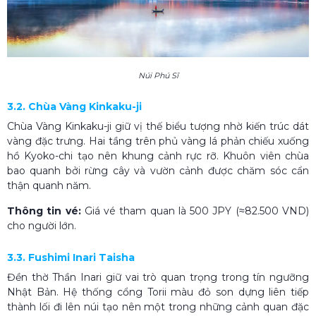
Núi Phú Sĩ
3.2. Chùa Vàng Kinkaku-ji
Chùa Vàng Kinkaku-ji giữ vị thế biểu tượng nhờ kiến trúc dát
vàng đặc trưng. Hai tầng trên phủ vàng lá phản chiếu xuống
hồ Kyoko-chi tạo nên khung cảnh rực rỡ. Khuôn viên chùa
bao quanh bởi rừng cây và vườn cảnh được chăm sóc cẩn
thận quanh năm.
Thông tin vé:
Giá vé tham quan là 500 JPY (≈82.500 VND)
cho người lớn.
3.3. Fushimi Inari Taisha
Đền thờ Thần Inari giữ vai trò quan trọng trong tín ngưỡng
Nhật Bản. Hệ thống cổng Torii màu đỏ son dựng liên tiếp
thành lối đi lên núi tạo nên một trong những cảnh quan đặc