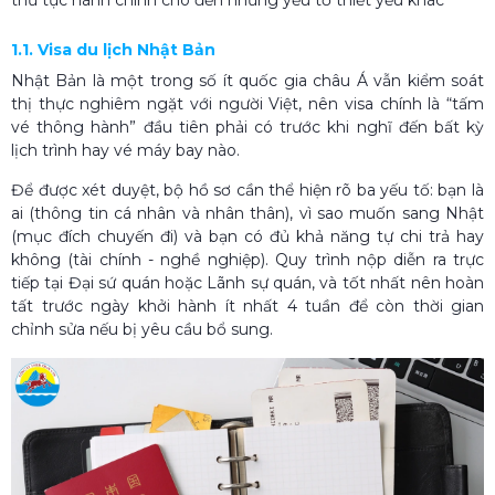
1.1. Visa du lịch Nhật Bản
Nhật Bản là một trong số ít quốc gia châu Á vẫn kiểm soát
thị thực nghiêm ngặt với người Việt, nên visa chính là “tấm
vé thông hành” đầu tiên phải có trước khi nghĩ đến bất kỳ
lịch trình hay vé máy bay nào.
Để được xét duyệt, bộ hồ sơ cần thể hiện rõ ba yếu tố: bạn là
ai (thông tin cá nhân và nhân thân), vì sao muốn sang Nhật
(mục đích chuyến đi) và bạn có đủ khả năng tự chi trả hay
không (tài chính - nghề nghiệp). Quy trình nộp diễn ra trực
tiếp tại Đại sứ quán hoặc Lãnh sự quán, và tốt nhất nên hoàn
tất trước ngày khởi hành ít nhất 4 tuần để còn thời gian
chỉnh sửa nếu bị yêu cầu bổ sung.