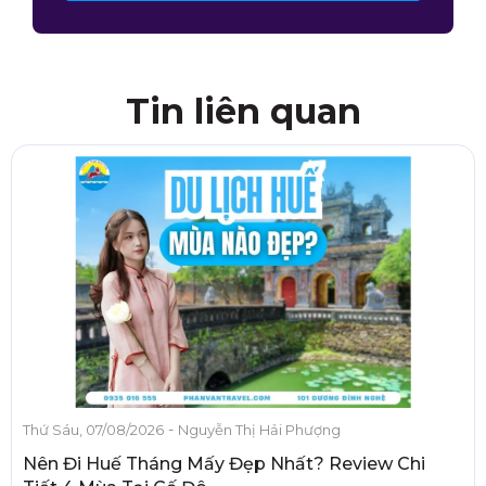
Tin liên quan
-
Thứ Sáu, 07/08/2026
Nguyễn Thị Hải Phượng
Nên Đi Huế Tháng Mấy Đẹp Nhất? Review Chi