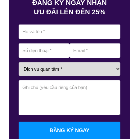
ĐĂNG KÝ NGAY NHẬN
ƯU ĐÃI LÊN ĐẾN 25%
ĐĂNG KÝ NGAY