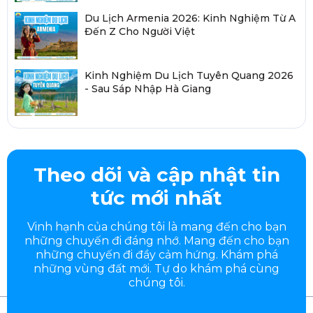
Du Lịch Armenia 2026: Kinh Nghiệm Từ A
Đến Z Cho Người Việt
Kinh Nghiệm Du Lịch Tuyên Quang 2026
- Sau Sáp Nhập Hà Giang
Theo dõi và cập nhật tin
tức mới nhất
Vinh hạnh của chúng tôi là mang đến cho bạn
những chuyến đi đáng nhớ. Mang đến cho bạn
những chuyến đi đầy
cảm hứng. Khám phá
những vùng đất mới. Tự do khám phá cùng
chúng tôi.