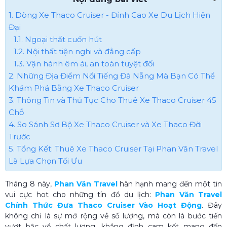
1. Dòng Xe Thaco Cruiser - Đỉnh Cao Xe Du Lịch Hiện
Đại
1.1. Ngoại thất cuốn hút
1.2. Nội thất tiện nghi và đẳng cấp
1.3. Vận hành êm ái, an toàn tuyệt đối
2. Những Địa Điểm Nổi Tiếng Đà Nẵng Mà Bạn Có Thể
Khám Phá Bằng Xe Thaco Cruiser
3. Thông Tin và Thủ Tục Cho Thuê Xe Thaco Cruiser 45
Chỗ
4. So Sánh Sơ Bộ Xe Thaco Cruiser và Xe Thaco Đời
Trước
5. Tổng Kết: Thuê Xe Thaco Cruiser Tại Phan Văn Travel
Là Lựa Chọn Tối Ưu
Tháng 8 này,
Phan Văn Travel
hân hạnh mang đến một tin
vui cực hot cho những tín đồ du lịch:
Phan Văn Travel
Chính Thức Đưa Thaco Cruiser Vào Hoạt Động
. Đây
không chỉ là sự mở rộng về số lượng, mà còn là bước tiến
vượt bậc về chất lượng, khẳng định cam kết mang đến