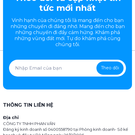
tức mới nhất
Vinh hạnh của chúng tôi là mang đến cho bạn
những chuyến đi đáng nhớ. Mang đến cho bạn
những chuyến đi đầy
cảm hứng. Khám phá
những vùng đất mới. Tự do khám phá cùng
chúng tôi.
Theo dõi
THÔNG TIN LIÊN HỆ
Địa chỉ
CÔNG TY TNHH PHAN VĂN
Đăng ký kinh doanh số 0400558790 tại Phòng kinh doanh- Sở kế
hoạch và đầu tư Đà Nẵng ngày 26/12/2006