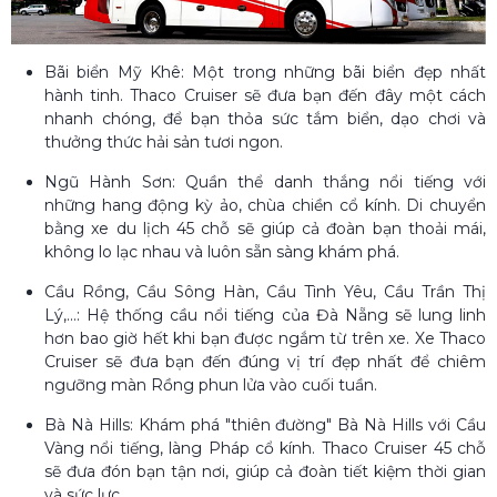
Bãi biển Mỹ Khê: Một trong những bãi biển đẹp nhất
hành tinh. Thaco Cruiser sẽ đưa bạn đến đây một cách
nhanh chóng, để bạn thỏa sức tắm biển, dạo chơi và
thưởng thức hải sản tươi ngon.
Ngũ Hành Sơn: Quần thể danh thắng nổi tiếng với
những hang động kỳ ảo, chùa chiền cổ kính. Di chuyển
bằng xe du lịch 45 chỗ sẽ giúp cả đoàn bạn thoải mái,
không lo lạc nhau và luôn sẵn sàng khám phá.
Cầu Rồng, Cầu Sông Hàn, Cầu Tình Yêu, Cầu Trần Thị
Lý,...: Hệ thống cầu nổi tiếng của Đà Nẵng sẽ lung linh
hơn bao giờ hết khi bạn được ngắm từ trên xe. Xe Thaco
Cruiser sẽ đưa bạn đến đúng vị trí đẹp nhất để chiêm
ngưỡng màn Rồng phun lửa vào cuối tuần.
Bà Nà Hills: Khám phá "thiên đường" Bà Nà Hills với Cầu
Vàng nổi tiếng, làng Pháp cổ kính. Thaco Cruiser 45 chỗ
sẽ đưa đón bạn tận nơi, giúp cả đoàn tiết kiệm thời gian
và sức lực.