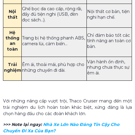
Ghế bọc da cao cấp, rộng rãi,
Nội
Nội thất cơ bản, tiện
đầy đủ tiện nghi (USB, đèn
thất
nghi hạn chế.
đọc sách...).
Hệ
Chỉ đảm bảo tốt các
thống
Trang bị hệ thống phanh ABS,
tính năng an toàn cơ
an
camera lùi, cảm biến...
bản.
toàn
Vận hành ổn định,
Trải
Êm ái, thoải mái, phù hợp cho
nhưng chưa thực sự
nghiệm
những chuyến đi dài.
êm ái.
Với những nâng cấp vượt trội, Thaco Cruiser mang đến một
trải nghiệm du lịch hoàn toàn khác biệt, xứng đáng là lựa
chọn hàng đầu cho các đoàn khách lớn.
>>> Note lại ngay:
Nhà Xe Lớn Nào Đáng Tin Cậy Cho
Chuyến Đi Xa Của Bạn?