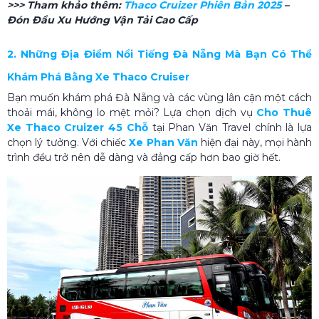
>>> Tham khảo thêm:
Thaco Cruizer Phiên Bản 2025
–
Đón Đầu Xu Hướng Vận Tải Cao Cấp
2. Những Địa Điểm Nổi Tiếng Đà Nẵng Mà Bạn Có Thể
Khám Phá Bằng Xe Thaco Cruiser
Bạn muốn khám phá Đà Nẵng và các vùng lân cận một cách
thoải mái, không lo mệt mỏi? Lựa chọn dịch vụ
Cho Thuê
Xe Thaco Cruizer 45 Chỗ
tại Phan Văn Travel chính là lựa
chọn lý tưởng. Với chiếc
Xe Phan Văn
hiện đại này, mọi hành
trình đều trở nên dễ dàng và đẳng cấp hơn bao giờ hết.