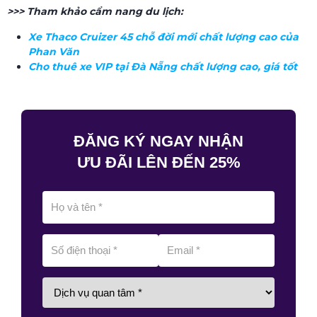
>>> Tham khảo cẩm nang du lịch:
Xe Thaco Cruizer 45 chỗ đời mới chất lượng cao của
Phan Văn
Cho thuê xe VIP tại Đà Nẵng chất lượng cao, giá tốt
ĐĂNG KÝ NGAY NHẬN
ƯU ĐÃI LÊN ĐẾN 25%