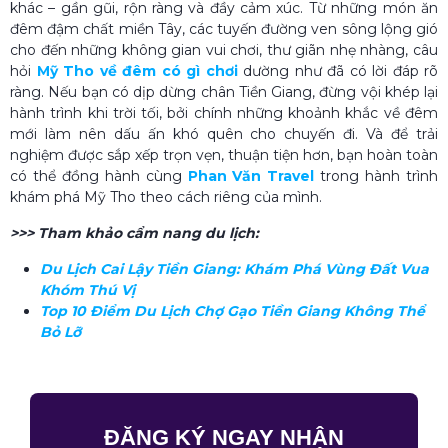
khác – gần gũi, rộn ràng và đầy cảm xúc. Từ những món ăn
đêm đậm chất miền Tây, các tuyến đường ven sông lộng gió
cho đến những không gian vui chơi, thư giãn nhẹ nhàng, câu
hỏi
Mỹ Tho về đêm có gì chơi
dường như đã có lời đáp rõ
ràng. Nếu bạn có dịp dừng chân Tiền Giang, đừng vội khép lại
hành trình khi trời tối, bởi chính những khoảnh khắc về đêm
mới làm nên dấu ấn khó quên cho chuyến đi. Và để trải
nghiệm được sắp xếp trọn vẹn, thuận tiện hơn, bạn hoàn toàn
có thể đồng hành cùng
Phan Văn Travel
trong hành trình
khám phá Mỹ Tho theo cách riêng của mình.
>>> Tham khảo cẩm nang du lịch:
Du Lịch Cai Lậy Tiền Giang: Khám Phá Vùng Đất Vua
Khóm Thú Vị
Top 10 Điểm Du Lịch Chợ Gạo Tiền Giang​ Không Thể
Bỏ Lỡ
ĐĂNG KÝ NGAY NHẬN