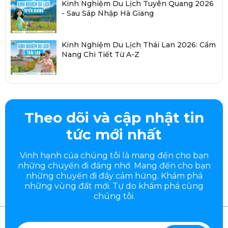
Kinh Nghiệm Du Lịch Tuyên Quang 2026
- Sau Sáp Nhập Hà Giang
Kinh Nghiệm Du Lịch Thái Lan 2026: Cẩm
Nang Chi Tiết Từ A-Z
Theo dõi và cập nhật tin
tức mới nhất
Vinh hạnh của chúng tôi là mang đến cho bạn
những chuyến đi đáng nhớ. Mang đến cho bạn
những chuyến đi đầy
cảm hứng. Khám phá
những vùng đất mới. Tự do khám phá cùng
chúng tôi.