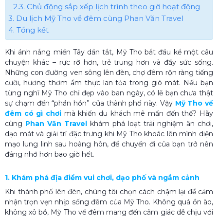
2.3. Chủ động sắp xếp lịch trình theo giờ hoạt động
3. Du lịch Mỹ Tho về đêm cùng Phan Văn Travel
4. Tổng kết
Khi ánh nắng miền Tây dần tắt, Mỹ Tho bắt đầu kể một câu
chuyện khác – rực rỡ hơn, trẻ trung hơn và đầy sức sống.
Những con đường ven sông lên đèn, chợ đêm rộn ràng tiếng
cười, hương thơm ẩm thực lan tỏa trong gió mát. Nếu bạn
từng nghĩ Mỹ Tho chỉ đẹp vào ban ngày, có lẽ bạn chưa thật
sự chạm đến “phần hồn” của thành phố này. Vậy
Mỹ Tho về
đêm có gì chơi
mà khiến du khách mê mẩn đến thế? Hãy
cùng
Phan Văn Travel
khám phá loạt trải nghiệm ăn chơi,
dạo mát và giải trí đặc trưng khi Mỹ Tho khoác lên mình diện
mạo lung linh sau hoàng hôn, để chuyến đi của bạn trở nên
đáng nhớ hơn bao giờ hết.
1. Khám phá địa điểm vui chơi, dạo phố và ngắm cảnh
Khi thành phố lên đèn, chúng tôi chọn cách chậm lại để cảm
nhận trọn vẹn nhịp sống đêm của Mỹ Tho. Không quá ồn ào,
không xô bồ, Mỹ Tho về đêm mang đến cảm giác dễ chịu với