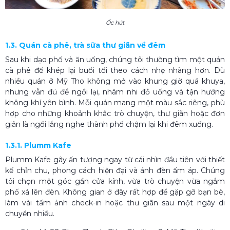
Ốc hút
1.3. Quán cà phê, trà sữa thư giãn về đêm
Sau khi dạo phố và ăn uống, chúng tôi thường tìm một quán
cà phê để khép lại buổi tối theo cách nhẹ nhàng hơn. Dù
nhiều quán ở Mỹ Tho không mở vào khung giờ quá khuya,
nhưng vẫn đủ để ngồi lại, nhâm nhi đồ uống và tận hưởng
không khí yên bình. Mỗi quán mang một màu sắc riêng, phù
hợp cho những khoảnh khắc trò chuyện, thư giãn hoặc đơn
giản là ngồi lắng nghe thành phố chậm lại khi đêm xuống.
1.3.1. Plumm Kafe
Plumm Kafe gây ấn tượng ngay từ cái nhìn đầu tiên với thiết
kế chỉn chu, phong cách hiện đại và ánh đèn ấm áp. Chúng
tôi chọn một góc gần cửa kính, vừa trò chuyện vừa ngắm
phố xá lên đèn. Không gian ở đây rất hợp để gặp gỡ bạn bè,
làm vài tấm ảnh check-in hoặc thư giãn sau một ngày di
chuyển nhiều.