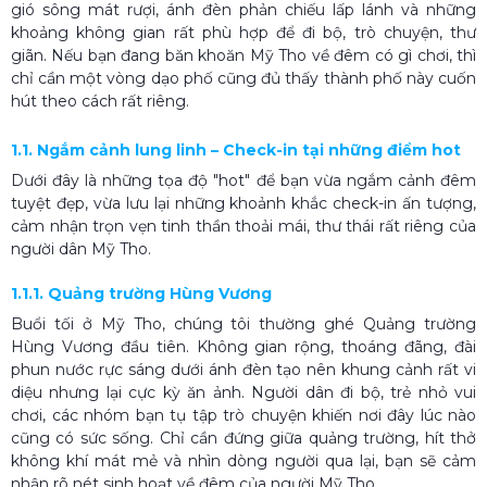
gió sông mát rượi, ánh đèn phản chiếu lấp lánh và những
khoảng không gian rất phù hợp để đi bộ, trò chuyện, thư
giãn. Nếu bạn đang băn khoăn Mỹ Tho về đêm có gì chơi, thì
chỉ cần một vòng dạo phố cũng đủ thấy thành phố này cuốn
hút theo cách rất riêng.
1.1. Ngắm cảnh lung linh – Check-in tại những điểm hot
Dưới đây là những tọa độ "hot" để bạn vừa ngắm cảnh đêm
tuyệt đẹp, vừa lưu lại những khoảnh khắc check-in ấn tượng,
cảm nhận trọn vẹn tinh thần thoải mái, thư thái rất riêng của
người dân Mỹ Tho.
1.1.1. Quảng trường Hùng Vương
Buổi tối ở Mỹ Tho, chúng tôi thường ghé Quảng trường
Hùng Vương đầu tiên. Không gian rộng, thoáng đãng, đài
phun nước rực sáng dưới ánh đèn tạo nên khung cảnh rất vi
diệu nhưng lại cực kỳ ăn ảnh. Người dân đi bộ, trẻ nhỏ vui
chơi, các nhóm bạn tụ tập trò chuyện khiến nơi đây lúc nào
cũng có sức sống. Chỉ cần đứng giữa quảng trường, hít thở
không khí mát mẻ và nhìn dòng người qua lại, bạn sẽ cảm
nhận rõ nét sinh hoạt về đêm của người Mỹ Tho.