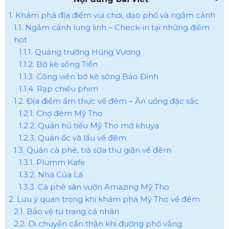
1. Khám phá địa điểm vui chơi, dạo phố và ngắm cảnh
1.1. Ngắm cảnh lung linh – Check-in tại những điểm
hot
1.1.1. Quảng trường Hùng Vương
1.1.2. Bờ kè sông Tiền
1.1.3. Công viên bờ kè sông Bảo Định
1.1.4. Rạp chiếu phim
1.2. Địa điểm ẩm thực về đêm – Ăn uống đặc sắc
1.2.1. Chợ đêm Mỹ Tho
1.2.2. Quán hủ tiếu Mỹ Tho mở khuya
1.2.3. Quán ốc và lẩu về đêm
1.3. Quán cà phê, trà sữa thư giãn về đêm
1.3.1. Plumm Kafe
1.3.2. Nhà Của Lá
1.3.3. Cà phê sân vườn Amazing Mỹ Tho
2. Lưu ý quan trọng khi khám phá Mỹ Tho về đêm
2.1. Bảo vệ tư trang cá nhân
2.2. Di chuyển cẩn thận khi đường phố vắng