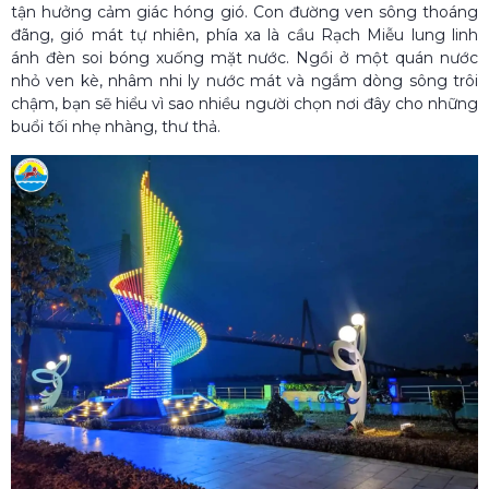
tận hưởng cảm giác hóng gió. Con đường ven sông thoáng
đãng, gió mát tự nhiên, phía xa là cầu Rạch Miễu lung linh
ánh đèn soi bóng xuống mặt nước. Ngồi ở một quán nước
nhỏ ven kè, nhâm nhi ly nước mát và ngắm dòng sông trôi
chậm, bạn sẽ hiểu vì sao nhiều người chọn nơi đây cho những
buổi tối nhẹ nhàng, thư thả.