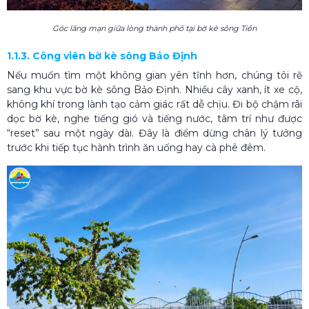
Góc lãng mạn giữa lòng thành phố tại bờ kè sông Tiền
1.1.3. Công viên bờ kè sông Bảo Định
Nếu muốn tìm một không gian yên tĩnh hơn, chúng tôi rẽ
sang khu vực bờ kè sông Bảo Định. Nhiều cây xanh, ít xe cộ,
không khí trong lành tạo cảm giác rất dễ chịu. Đi bộ chậm rãi
dọc bờ kè, nghe tiếng gió và tiếng nước, tâm trí như được
“reset” sau một ngày dài. Đây là điểm dừng chân lý tưởng
trước khi tiếp tục hành trình ăn uống hay cà phê đêm.