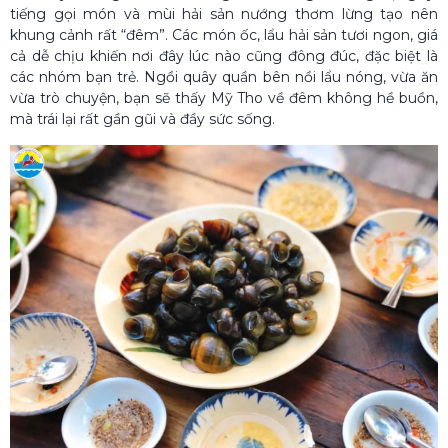
tiếng gọi món và mùi hải sản nướng thơm lừng tạo nên
khung cảnh rất “đêm”. Các món ốc, lẩu hải sản tươi ngon, giá
cả dễ chịu khiến nơi đây lúc nào cũng đông đúc, đặc biệt là
các nhóm bạn trẻ. Ngồi quây quần bên nồi lẩu nóng, vừa ăn
vừa trò chuyện, bạn sẽ thấy Mỹ Tho về đêm không hề buồn,
mà trái lại rất gần gũi và đầy sức sống.