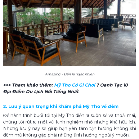
Amazing - Đến là ngạc nhiên
>>> Tham khảo thêm:
Mỹ Tho Có Gì Chơi​
? Oanh Tạc 10
Địa Điểm Du Lịch Nổi Tiếng Nhất
2. Lưu ý quan trọng khi khám phá Mỹ Tho về đêm
Để hành trình buổi tối tại Mỹ Tho diễn ra suôn sẻ và thoải mái,
chúng tôi rút ra một vài kinh nghiệm nhỏ nhưng khá hữu ích.
Những lưu ý này sẽ giúp bạn yên tâm tận hưởng không khí
đêm mà không gặp phải những tình huống ngoài ý muốn.