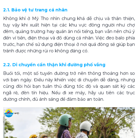
2.1. Bảo vệ tư trang cá nhân
Không khí ở Mỹ Tho nhìn chung khá dễ chịu và thân thiện,
tuy vậy khi xuất hiện tại các khu vực đông người như chợ
đêm, quảng trường hay quán ăn nổi tiếng, bạn vẫn nên chú ý
đến ví tiền, điện thoại và đồ dùng cá nhân. Việc đeo balo phía
trước, hạn chế sử dụng điện thoại ở nơi quá đông sẽ giúp bạn
tránh được những rủi ro không đáng có.
2.2. Di chuyển cẩn thận khi đường phố vắng
Buổi tối, một số tuyến đường trở nên thông thoáng hơn so
với ban ngày. Điều này khiến việc di chuyển dễ dàng, nhưng
cũng đòi hỏi bạn tuân thủ đúng tốc độ và quan sát kỹ các
ngã rẽ, đèn tín hiệu. Nếu đi xe máy, hãy ưu tiên các trục
đường chính, đủ ánh sáng để đảm bảo an toàn.