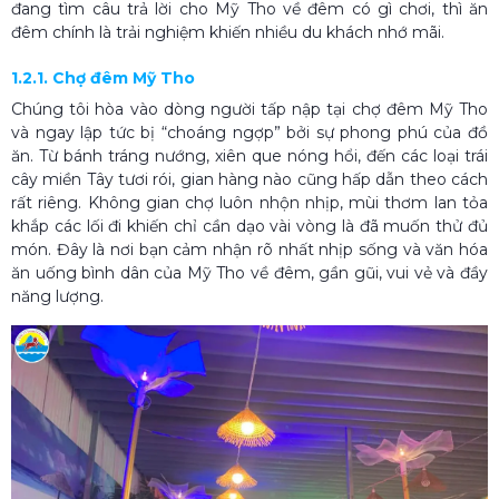
đang tìm câu trả lời cho Mỹ Tho về đêm có gì chơi, thì ăn
đêm chính là trải nghiệm khiến nhiều du khách nhớ mãi.
1.2.1. Chợ đêm Mỹ Tho
Chúng tôi hòa vào dòng người tấp nập tại chợ đêm Mỹ Tho
và ngay lập tức bị “choáng ngợp” bởi sự phong phú của đồ
ăn. Từ bánh tráng nướng, xiên que nóng hổi, đến các loại trái
cây miền Tây tươi rói, gian hàng nào cũng hấp dẫn theo cách
rất riêng. Không gian chợ luôn nhộn nhịp, mùi thơm lan tỏa
khắp các lối đi khiến chỉ cần dạo vài vòng là đã muốn thử đủ
món. Đây là nơi bạn cảm nhận rõ nhất nhịp sống và văn hóa
ăn uống bình dân của Mỹ Tho về đêm, gần gũi, vui vẻ và đầy
năng lượng.