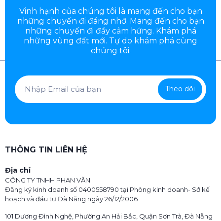
Vinh hạnh của chúng tôi là mang đến cho bạn
những chuyến đi đáng nhớ. Mang đến cho bạn
những chuyến đi đầy
cảm hứng. Khám phá
những vùng đất mới. Tự do khám phá cùng
chúng tôi.
Theo dõi
THÔNG TIN LIÊN HỆ
Địa chỉ
CÔNG TY TNHH PHAN VĂN
Đăng ký kinh doanh số 0400558790 tại Phòng kinh doanh- Sở kế
hoạch và đầu tư Đà Nẵng ngày 26/12/2006
101 Dương Đình Nghệ, Phường An Hải Bắc, Quận Sơn Trà, Đà Nẵng