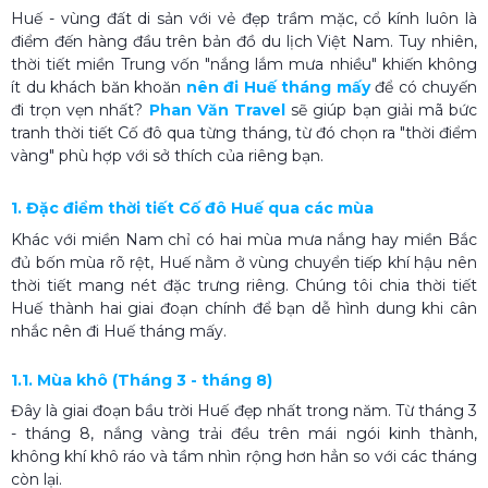
Huế - vùng đất di sản với vẻ đẹp trầm mặc, cổ kính luôn là
điểm đến hàng đầu trên bản đồ du lịch Việt Nam. Tuy nhiên,
thời tiết miền Trung vốn "nắng lắm mưa nhiều" khiến không
ít du khách băn khoăn
nên đi Huế tháng mấy
để có chuyến
đi trọn vẹn nhất?
Phan Văn Travel
sẽ giúp bạn giải mã bức
tranh thời tiết Cố đô qua từng tháng, từ đó chọn ra "thời điểm
vàng" phù hợp với sở thích của riêng bạn.
1. Đặc điểm thời tiết Cố đô Huế qua các mùa
Khác với miền Nam chỉ có hai mùa mưa nắng hay miền Bắc
đủ bốn mùa rõ rệt, Huế nằm ở vùng chuyển tiếp khí hậu nên
thời tiết mang nét đặc trưng riêng. Chúng tôi chia thời tiết
Huế thành hai giai đoạn chính để bạn dễ hình dung khi cân
nhắc nên đi Huế tháng mấy.
1.1. Mùa khô (Tháng 3 - tháng 8)
Đây là giai đoạn bầu trời Huế đẹp nhất trong năm. Từ tháng 3
- tháng 8, nắng vàng trải đều trên mái ngói kinh thành,
không khí khô ráo và tầm nhìn rộng hơn hẳn so với các tháng
còn lại.