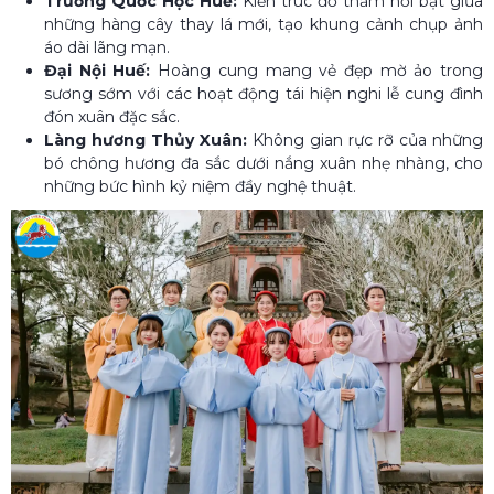
Trường Quốc Học Huế:
Kiến trúc đỏ thắm nổi bật giữa
những hàng cây thay lá mới, tạo khung cảnh chụp ảnh
áo dài lãng mạn.
Đại Nội Huế:
Hoàng cung mang vẻ đẹp mờ ảo trong
sương sớm với các hoạt động tái hiện nghi lễ cung đình
đón xuân đặc sắc.
Làng hương Thủy Xuân:
Không gian rực rỡ của những
bó chông hương đa sắc dưới nắng xuân nhẹ nhàng, cho
những bức hình kỷ niệm đầy nghệ thuật.