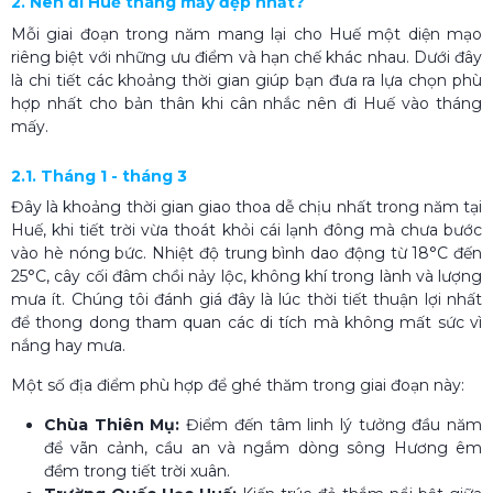
2. Nên đi Huế tháng mấy đẹp nhất?
Mỗi giai đoạn trong năm mang lại cho Huế một diện mạo
riêng biệt với những ưu điểm và hạn chế khác nhau. Dưới đây
là chi tiết các khoảng thời gian giúp bạn đưa ra lựa chọn phù
hợp nhất cho bản thân khi cân nhắc nên đi Huế vào tháng
mấy​.
2.1. Tháng 1 - tháng 3
Đây là khoảng thời gian giao thoa dễ chịu nhất trong năm tại
Huế, khi tiết trời vừa thoát khỏi cái lạnh đông mà chưa bước
vào hè nóng bức. Nhiệt độ trung bình dao động từ 18°C đến
25°C, cây cối đâm chồi nảy lộc, không khí trong lành và lượng
mưa ít. Chúng tôi đánh giá đây là lúc thời tiết thuận lợi nhất
để thong dong tham quan các di tích mà không mất sức vì
nắng hay mưa.
Một số địa điểm phù hợp để ghé thăm trong giai đoạn này:
Chùa Thiên Mụ:
Điểm đến tâm linh lý tưởng đầu năm
để vãn cảnh, cầu an và ngắm dòng sông Hương êm
đềm trong tiết trời xuân.