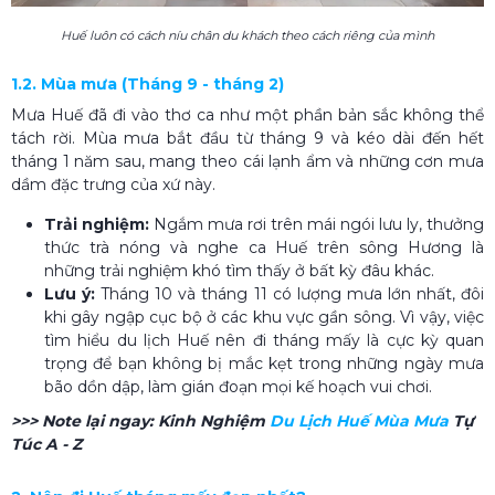
Huế luôn có cách níu chân du khách theo cách riêng của mình
1.2. Mùa mưa (Tháng 9 - tháng 2)
Mưa Huế đã đi vào thơ ca như một phần bản sắc không thể
tách rời. Mùa mưa bắt đầu từ tháng 9 và kéo dài đến hết
tháng 1 năm sau, mang theo cái lạnh ẩm và những cơn mưa
dầm đặc trưng của xứ này.
Trải nghiệm:
Ngắm mưa rơi trên mái ngói lưu ly, thưởng
thức trà nóng và nghe ca Huế trên sông Hương là
những trải nghiệm khó tìm thấy ở bất kỳ đâu khác.
Lưu ý:
Tháng 10 và tháng 11 có lượng mưa lớn nhất, đôi
khi gây ngập cục bộ ở các khu vực gần sông. Vì vậy, việc
tìm hiểu du lịch Huế nên đi tháng mấy là cực kỳ quan
trọng để bạn không bị mắc kẹt trong những ngày mưa
bão dồn dập, làm gián đoạn mọi kế hoạch vui chơi.
>>> Note lại ngay:
Kinh Nghiệm
Du Lịch Huế Mùa Mưa​
Tự
Túc A - Z