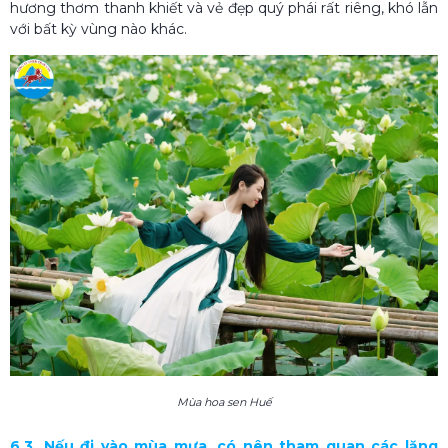
hương thơm thanh khiết và vẻ đẹp quý phái rất riêng, khó lẫn
với bất kỳ vùng nào khác.
Mùa hoa sen Huế
6.3. Nếu đi vào mùa mưa, có nên tham quan các lăng