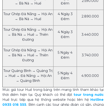
2.590.000
→ Bà Nà → Huế
Đêm
Tour Ghép Đà Nẵng → Hội An
4 Ngày 3
2.890.000
→ Bà Nà → Huế
Đêm
Tour Ghép Đà Nẵng → Hội An
4 Ngày 3
→ Bà Nà → Huế → Thiên
3.440.000
Đêm
Đường
Tour Ghép Đà Nẵng → Hội An
5 Ngày 4
→ Bà Nà → Huế → Thiên
3.740.000
Đêm
Đường
Tour Quảng Bình → Quảng Trị
5 Ngày 4
→ Huế → Đà Nẵng → Hội An
4.900.000
Đêm
→ Quảng Bình
Mức giá tour Huế trong bảng trên mang tính tham khảo tại
thời điểm hiện tại. Quý khách có thể đặt
tour trong nước
Huế trực tiếp qua hệ thống website hoặc liên hệ
Hotline
0935 016 555
. Bên cạnh các tour ghép đoàn có sẵn, chúng