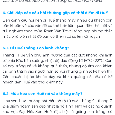
Các tour du lịch Huế và miền Trung tại Phan Văn Travel
6. Giải đáp các câu hỏi thường gặp về thời điểm đi Huế
Bên cạnh câu hỏi nên đi Huế tháng mấy, nhiều du khách còn
băn khoăn về các vấn đề cụ thể hơn liên quan đến thời tiết và
trải nghiệm theo mùa. Phan Văn Travel tổng hợp những thắc
mắc phổ biến nhất để bạn có thêm cơ sở lên kế hoạch.
6.1. Đi Huế tháng 1 có lạnh không?
Tháng 1 Huế vẫn chịu ảnh hưởng của các đợt không khí lạnh
từ phía Bắc tràn xuống, nhiệt độ dao động từ 16°C - 22°C. Con
số này trông có vẻ không quá thấp, nhưng độ ẩm cao khiến
cái lạnh thấm vào người hơn so với những gì nhiệt kế hiển thị.
Cần chuẩn bị áo khoác dày và khăn quàng cổ nếu có kế
hoạch đến Huế vào thời điểm này.
6.2. Mùa hoa sen Huế nở vào tháng mấy?
Hoa sen Huế thường bắt đầu nở rộ từ cuối tháng 5 - tháng 7.
Địa điểm ngắm sen đẹp nhất là hồ Tịnh Tâm và các hồ quanh
khu vực Đại Nội. Sen Huế, đặc biệt là giống sen trắng, có