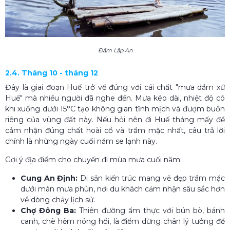
Đầm Lập An
2.4. Tháng 10 - tháng 12
Đây là giai đoạn Huế trở về đúng với cái chất "mưa dầm xứ
Huế" mà nhiều người đã nghe đến. Mưa kéo dài, nhiệt độ có
khi xuống dưới 15°C tạo không gian tĩnh mịch và đượm buồn
riêng của vùng đất này. Nếu hỏi nên đi Huế tháng mấy để
cảm nhận đúng chất hoài cổ và trầm mặc nhất, câu trả lời
chính là những ngày cuối năm se lạnh này.
Gợi ý địa điểm cho chuyến đi mùa mưa cuối năm:
Cung An Định:
Di sản kiến trúc mang vẻ đẹp trầm mặc
dưới màn mưa phùn, nơi du khách cảm nhận sâu sắc hơn
về dòng chảy lịch sử.
Chợ Đông Ba:
Thiên đường ẩm thực với bún bò, bánh
canh, chè hẻm nóng hổi, là điểm dừng chân lý tưởng để