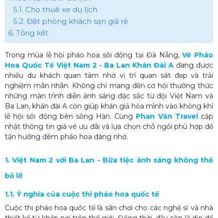
5.1. Cho thuê xe du lịch
5.2. Đặt phòng khách sạn giá rẻ
6. Tổng kết
Trong mùa lễ hội pháo hoa sôi động tại Đà Nẵng,
Vé Pháo
Hoa Quốc Tế Việt Nam 2 - Ba Lan Khán Đài A
đang được
nhiều du khách quan tâm nhờ vị trí quan sát đẹp và trải
nghiệm mãn nhãn. Không chỉ mang đến cơ hội thưởng thức
những màn trình diễn ánh sáng đặc sắc từ đội Việt Nam và
Ba Lan, khán đài A còn giúp khán giả hòa mình vào không khí
lễ hội sôi động bên sông Hàn. Cùng
Phan Văn Travel
cập
nhật thông tin giá vé ưu đãi và lựa chọn chỗ ngồi phù hợp để
tận hưởng đêm pháo hoa đáng nhớ.
1. Việt Nam 2 với Ba Lan - Bữa tiệc ánh sáng không thể
bỏ lỡ
1.1. Ý nghĩa của cuộc thi pháo hoa quốc tế
Cuộc thi pháo hoa quốc tế là sân chơi cho các nghệ sĩ và nhà
thiết kế từ khắp nơi trên thế giới. Đồng thời, đây còn là dịp để