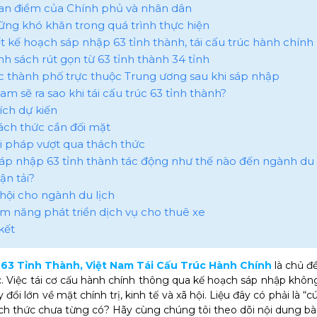
uan điểm của Chính phủ và nhân dân
hững khó khăn trong quá trình thực hiện
iết kế hoạch sáp nhập 63 tỉnh thành, tái cấu trúc hành chính
anh sách rút gọn từ 63 tỉnh thành 34 tỉnh
ác thành phố trực thuộc Trung ương sau khi sáp nhập
Nam sẽ ra sao khi tái cấu trúc 63 tỉnh thành?
i ích dự kiến
hách thức cần đối mặt
iải pháp vượt qua thách thức
 sáp nhập 63 tỉnh thành tác động như thế nào đến ngành du 
ận tải?
ơ hội cho ngành du lịch
iềm năng phát triển dịch vụ cho thuê xe
kết
63 Tỉnh Thành, Việt Nam Tái Cấu Trúc Hành Chính
là chủ đ
. Việc tái cơ cấu hành chính thông qua kế hoạch sáp nhập khô
đổi lớn về mặt chính trị, kinh tế và xã hội. Liệu đây có phải là “
h thức chưa từng có? Hãy cùng chúng tôi theo dõi nội dung bài 