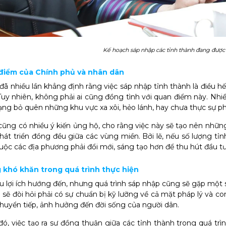
Kế hoạch sáp nhập các tỉnh thành đang được 
 điểm của Chính phủ và nhân dân
đã nhiều lần khẳng định rằng việc sáp nhập tỉnh thành là điều hế
Tuy nhiên, không phải ai cũng đồng tình với quan điểm này. Nhiề
rạng bỏ quên những khu vực xa xôi, hẻo lánh, hay chưa thực sự ph
cũng có nhiều ý kiến ủng hộ, cho rằng việc này sẽ tạo nên những
hát triển đồng đều giữa các vùng miền. Bởi lẽ, nếu số lượng tỉnh
buộc các địa phương phải đổi mới, sáng tạo hơn để thu hút đầu tư 
g khó khăn trong quá trình thực hiện
u lợi ích hướng đến, nhưng quá trình sáp nhập cũng sẽ gặp một số
 sẽ đòi hỏi phải có sự chuẩn bị kỹ lưỡng về cả mặt pháp lý và co
chuyển tiếp, ảnh hưởng đến đời sống của người dân.
ó, việc tạo ra sự đồng thuận giữa các tỉnh thành trong quá t