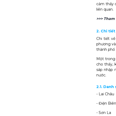
cảm thấy c
liên quan.
>>> Tham
2. Chi tiế
Chi tiết v
phương và n
thành phố 
Một trong 
cho thấy, 
sáp nhập n
nước.
2.1. Danh 
- Lai Châu
- Điện Biê
- Sơn La