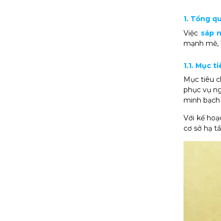
1. Tổng q
Việc
sáp 
mạnh mẽ, l
1.1. Mục 
Mục tiêu c
phục vụ ng
minh bạch
Với kế hoạ
cơ sở hạ t