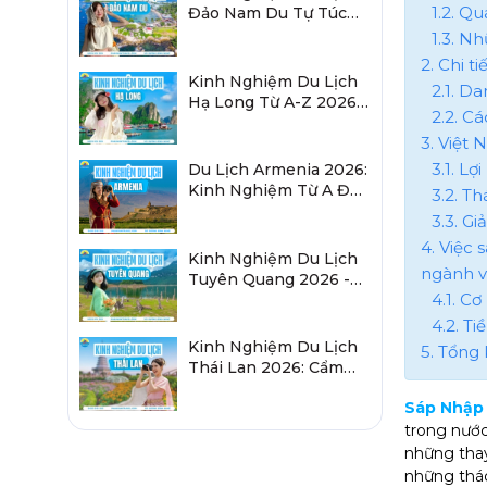
1.2. Q
Đảo Nam Du Tự Túc
2026 Chi Tiết Từ A-Z
1.3. N
2. Chi t
Kinh Nghiệm Du Lịch
2.1. D
Hạ Long Từ A-Z 2026:
2.2. C
Đi Đâu, Ăn Gì, Ở Đâu?
3. Việt 
3.1. Lợ
Du Lịch Armenia 2026:
Kinh Nghiệm Từ A Đến
3.2. T
Z Cho Người Việt
3.3. G
4. Việc
Kinh Nghiệm Du Lịch
ngành v
Tuyên Quang 2026 -
4.1. C
Sau Sáp Nhập Hà
Giang
4.2. T
Kinh Nghiệm Du Lịch
5. Tổng 
Thái Lan 2026: Cẩm
Nang Chi Tiết Từ A-Z
Sáp Nhập 
trong nước
những thay 
những thác