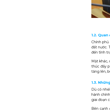
1.2. Quan
Chính phủ 
đất nước. 
đến tình t
Mặt khác, 
thúc đẩy p
tăng lên, 
1.3. Nhữn
Dù có nhiề
hành chính
giai đoạn 
Bên cạnh đ