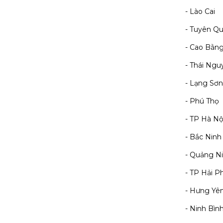
- Lào Cai
- Tuyên Q
- Cao Bằn
- Thái Ngu
- Lạng Sơn
- Phú Thọ
- TP Hà Nộ
- Bắc Ninh
- Quảng N
- TP Hải 
- Hưng Yê
- Ninh Bìn