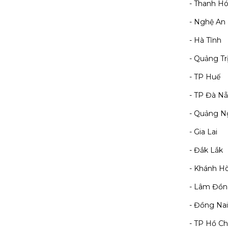
- Thanh H
- Nghệ An
- Hà Tĩnh
- Quảng Tr
- TP Huế
- TP Đà N
- Quảng N
- Gia Lai
- Đắk Lắk
- Khánh H
- Lâm Đồ
- Đồng Nai
- TP Hồ Ch