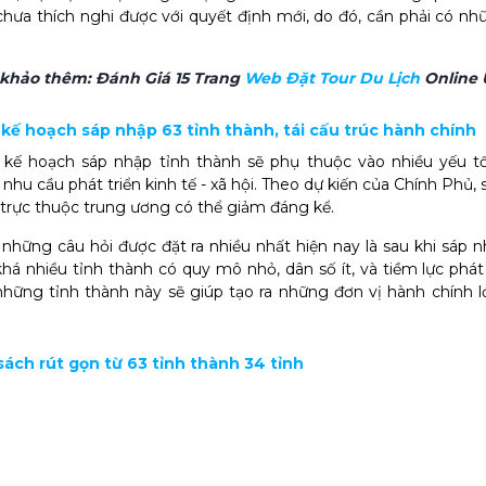
hưa thích nghi được với quyết định mới, do đó, cần phải có nh
 khảo thêm:
Đánh Giá 15 Trang
Web Đặt Tour Du Lịch​
Online 
t kế hoạch sáp nhập 63 tỉnh thành, tái cấu trúc hành chính
ề kế hoạch sáp nhập tỉnh thành sẽ phụ thuộc vào nhiều yếu t
hu cầu phát triển kinh tế - xã hội. Theo dự kiến của Chính Phủ, s
trực thuộc trung ương có thể giảm đáng kể.
những câu hỏi được đặt ra nhiều nhất hiện nay là sau khi sáp n
khá nhiều tỉnh thành có quy mô nhỏ, dân số ít, và tiềm lực phát
hững tỉnh thành này sẽ giúp tạo ra những đơn vị hành chính l
sách rút gọn từ 63 tỉnh thành 34 tỉnh
n