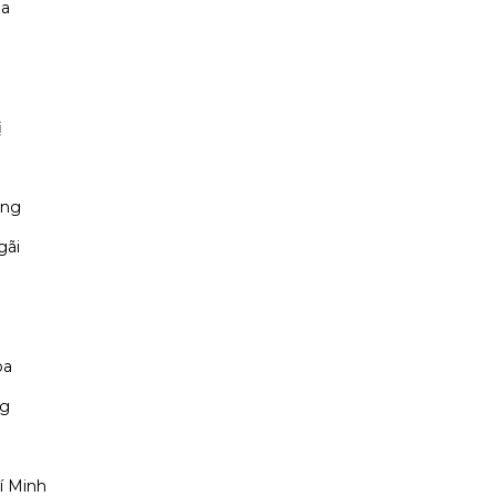
óa
ị
ẵng
gãi
òa
ng
í Minh